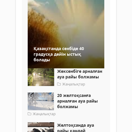
Қазақстанда сенбіде 40
градусқа дейін ыстық
болады
Жексенбіге арналған
ауа райы болжамы
Жаңалықтар
20 желтоқсанға
арналған ауа райы
болжамы
Жаңалықтар
Желтоқсанда ауа
райы қандай