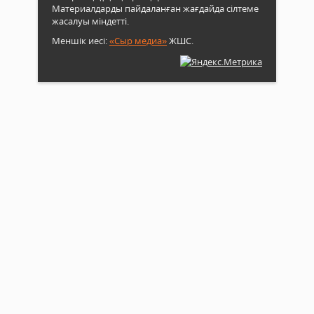
Материалдарды пайдаланған жағдайда сілтеме
жасалуы міндетті.
Меншік иесі:
«Сыр медиа»
ЖШС.