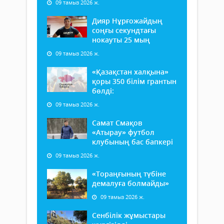
09 тамыз 2026 ж.
Дияр Нұрғожайдың
соңғы секундтағы
нокауты 25 мың
09 тамыз 2026 ж.
«Қазақстан халқына»
қоры 350 білім грантын
бөлді:
09 тамыз 2026 ж.
Самат Смақов
«Атырау» футбол
клубының бас бапкері
09 тамыз 2026 ж.
«Тораңғының түбіне
демалуға болмайды»
09 тамыз 2026 ж.
Сенбілік жұмыстары