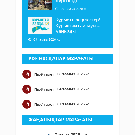
жүргізілді
09 тамыз 2026 ж.
Құрметті жерлестер!
Құрылтай сайлауы –
маңызды
09 тамыз 2026 ж.
PDF НҰСҚАЛАР МҰРАҒАТЫ
08 тамыз 2026 ж.
№59 газет
04 тамыз 2026 ж.
№58 газет
01 тамыз 2026 ж.
№57 газет
ЖАҢАЛЫҚТАР МҰРАҒАТЫ
«
Тамыз 2026 »