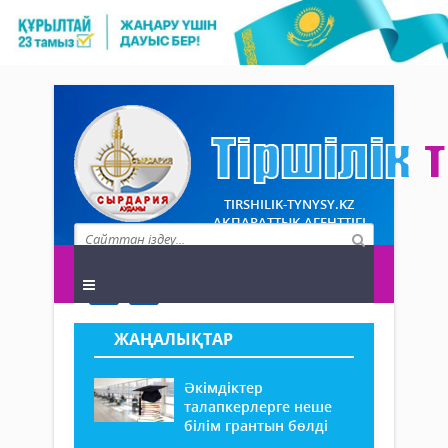
TIRSHILIK-TYNYSY.KZ
АҚПАРАТТЫҚ АГЕНТТІГІ
ЖАҢАЛЫҚТАР
Әкімдіктер
талапкерлерге неше
білім грантын бөлді