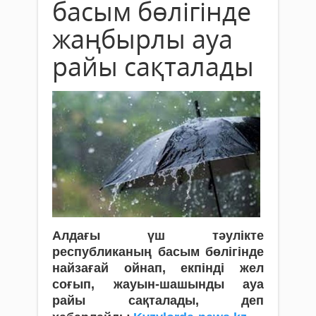
басым бөлігінде
жаңбырлы ауа
райы сақталады
Алдағы үш тәулікте
республиканың басым бөлігінде
найзағай ойнап, екпінді жел
соғып, жауын-шашынды ауа
райы сақталады, деп