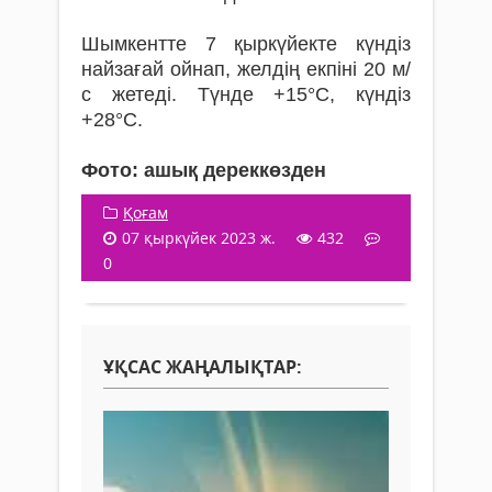
Шымкентте 7 қыркүйекте күндіз
найзағай ойнап, желдің екпіні 20 м/
с жетеді. Түнде +15°С, күндіз
+28°С.
Фото: ашық дереккөзден
Қоғам
07 қыркүйек 2023 ж.
432
0
ҰҚСАС ЖАҢАЛЫҚТАР: