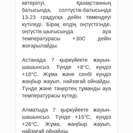
көтерілуі, Қазақстанның
батысында, солтүстік-батысында
13-23 градусқа дейін төмендеуі
күтіледі. Бірақ елдің оңтүстігінде,
оңтүстік-шығысында ауа
температурасы +30С дейін
жоғарылайды.
Астанада 7 қыркүйекте жауын-
шашынсыз. Түнде +8°С, күндіз
+18°С. Жұма және сенбі күндіз
жаңбыр жауып, найзағай ойнайды.
Түнде және таңертең тұманды ауа
температурасы күтеді.
Алматыда 7 қыркүйекте жауын-
шашынсыз. Түнде +15°С, күндіз
+26°С. Жұма, жаңбыр жауып,
найзағай ойнайды.