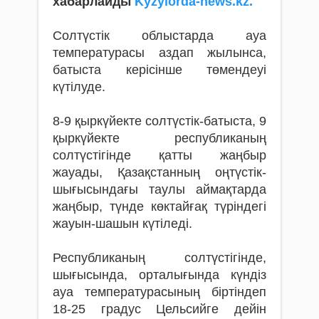
хабарлайды
Kyzylorda-news.kz.
Солтүстік облыстарда ауа
температурасы аздап жылынса,
батыста керісінше төмендеуі
күтілуде.
8-9 қыркүйекте солтүстік-батыста, 9
қыркүйекте республиканың
солтүстігінде қатты жаңбыр
жауады, Қазақстанның оңтүстік-
шығысындағы таулы аймақтарда
жаңбыр, түнде көктайғақ түріндегі
жауын-шашын күтіледі.
Республиканың солтүстігінде,
шығысында, орталығында күндіз
ауа температурасының біртіндеп
18-25 градус Цельсийге дейін