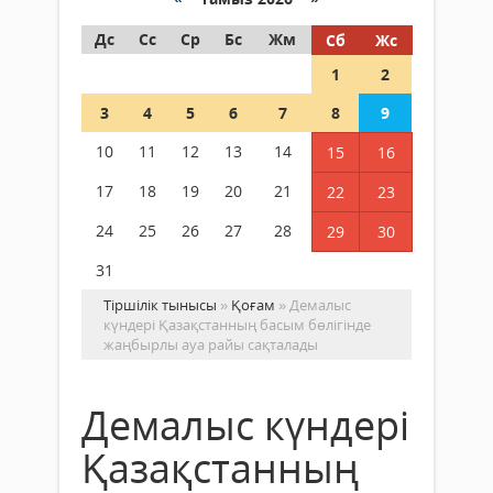
Дс
Сс
Ср
Бс
Жм
Сб
Жс
1
2
3
4
5
6
7
8
9
10
11
12
13
14
15
16
17
18
19
20
21
22
23
24
25
26
27
28
29
30
31
Тіршілік тынысы
»
Қоғам
» Демалыс
күндері Қазақстанның басым бөлігінде
жаңбырлы ауа райы сақталады
Демалыс күндері
Қазақстанның