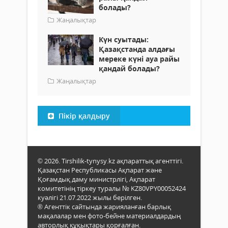
болады?
Жаңалықтар
Күн суытады:
Қазақстанда алдағы
мереке күні ауа райы
қандай болады?
Жаңалықтар
Пікір қалдыру
© 2026. Tirshilik-tynysy.kz ақпараттық агенттігі.
Қазақстан Республикасы Ақпарат және
Қоғамдық даму министрлігі, Ақпарат
комитетінің тіркеу туралы № KZ80VPY00052424
куәлігі 21.07.2022 жылы берілген.
® Агенттік сайтында жарияланған барлық
мақалалар мен фото-бейне материалдардың
авторлық құқықтары қорғалған.