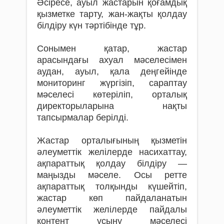
Әсіресе, ауыл жастарын қоғамдық
қызметке тарту, жан-жақты қолдау
білдіру күн тәртібінде тұр.
Сонымен қатар, жастар
арасындағы ахуал мәселесімен
аудан, ауыл, қала деңгейінде
мониторинг жүргізіп, сараптау
мәселесі көтеріліп, орталық
директорыларына нақты
тапсырмалар берілді.
Жастар орталығының қызметін
әлеуметтік желілерде насихаттау,
ақпараттық қолдау білдіру —
маңызды мәселе. Осы ретте
ақпараттық толқынды күшейтіп,
жастар көп пайдаланатын
әлеуметтік желілерде пайдалы
контент ұсыну мәселесі