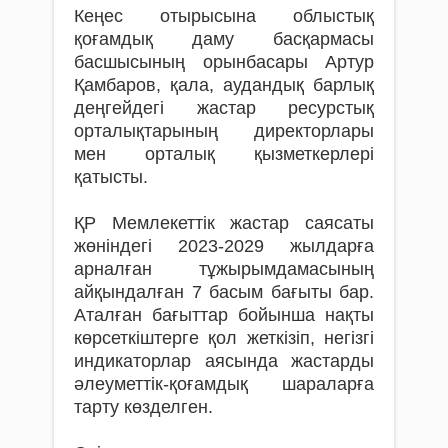
Кеңес отырысына облыстық
қоғамдық даму басқармасы
басшысының орынбасары Артур
Қамбаров, қала, аудандық барлық
деңгейдегі жастар ресурстық
орталықтарының директорлары
мен орталық қызметкерлері
қатысты.
ҚР Мемлекеттік жастар саясаты
жөніндегі 2023-2029 жылдарға
арналған тұжырымдамасының
айқындалған 7 басым бағыты бар.
Аталған бағыттар бойынша нақты
көрсеткіштерге қол жеткізіп, негізгі
индикаторлар аясында жастарды
әлеуметтік-қоғамдық шараларға
тарту көзделген.