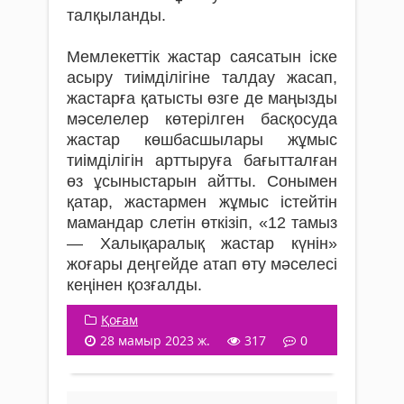
талқыланды.
Мемлекеттік жастар саясатын іске
асыру тиімділігіне талдау жасап,
жастарға қатысты өзге де маңызды
мәселелер көтерілген басқосуда
жастар көшбасшылары жұмыс
тиімділігін арттыруға бағытталған
өз ұсыныстарын айтты. Сонымен
қатар, жастармен жұмыс істейтін
мамандар слетін өткізіп, «12 тамыз
— Халықаралық жастар күнін»
жоғары деңгейде атап өту мәселесі
кеңінен қозғалды.
Қоғам
28 мамыр 2023 ж.
317
0