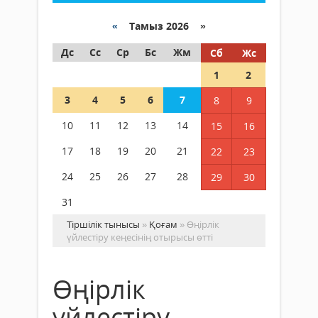
«
Тамыз 2026 »
Дс
Сс
Ср
Бс
Жм
Сб
Жс
1
2
3
4
5
6
7
8
9
10
11
12
13
14
15
16
17
18
19
20
21
22
23
24
25
26
27
28
29
30
31
Тіршілік тынысы
»
Қоғам
» Өңірлік
үйлестіру кеңесінің отырысы өтті
Өңірлік
үйлестіру