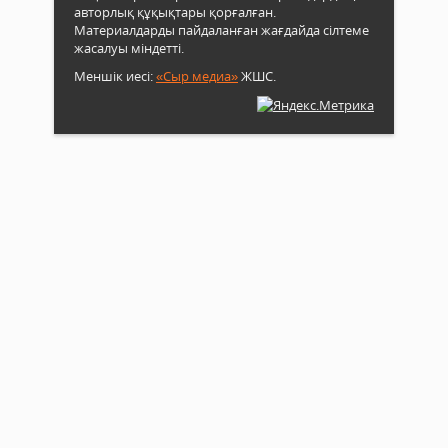
авторлық құқықтары қорғалған.
Материалдарды пайдаланған жағдайда сілтеме
жасалуы міндетті.
Меншік иесі:
«Сыр медиа»
ЖШС.