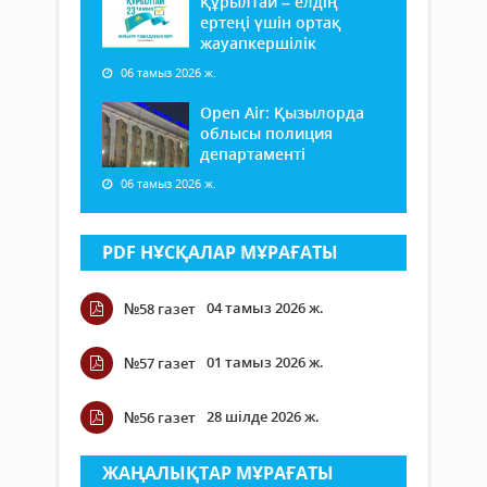
Құрылтай – елдің
ертеңі үшін ортақ
жауапкершілік
06 тамыз 2026 ж.
Open Air: Қызылорда
облысы полиция
департаменті
06 тамыз 2026 ж.
PDF НҰСҚАЛАР МҰРАҒАТЫ
04 тамыз 2026 ж.
№58 газет
01 тамыз 2026 ж.
№57 газет
28 шілде 2026 ж.
№56 газет
ЖАҢАЛЫҚТАР МҰРАҒАТЫ