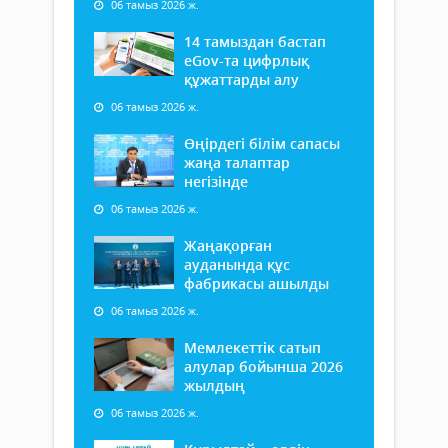
06 тамыз 2026 ж.
14 тамыздан бастап
еGov-та цифрлық
құжаттарды алу
06 тамыз 2026 ж.
Өңірдегі білім сапасы
жаңа талаптар
негізінде
06 тамыз 2026 ж.
Жаңақорған
ауданында құс
фабрикасы ашылды
06 тамыз 2026 ж.
Мемлекеттік сатып
алулар бойынша 2026
жылдың
06 тамыз 2026 ж.