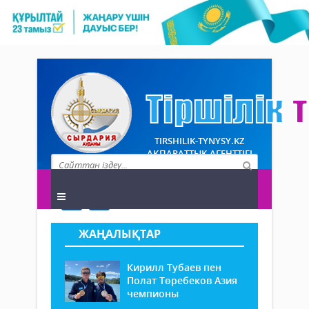
TIRSHILIK-TYNYSY.KZ
АҚПАРАТТЫҚ АГЕНТТІГІ
ЖАҢАЛЫҚТАР
Кирилл Тубаев пен
Полат Төребеков Азия
чемпионы