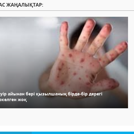
АС ЖАҢАЛЫҚТАР:
уір айынан бері қызылшаның бірде-бір дерегі
іркелген жоқ