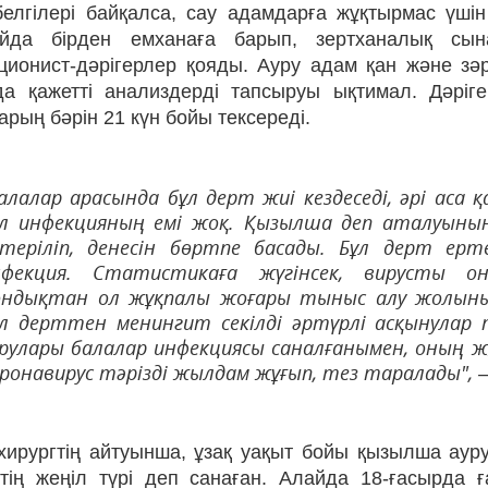
белгілері байқалса, сау адамдарға жұқтырмас үшін
йда бірден емханаға барып, зертханалық сын
ционист-дәрігерлер қояды. Ауру адам қан және зә
да қажетті анализдерді тапсыруы ықтимал. Дәріг
рың бәрін 21 күн бойы тексереді.
алалар арасында бұл дерт жиі кездеседі, әрі аса 
ұл инфекцияның емі жоқ. Қызылша деп аталуының
өтеріліп, денесін бөртпе басады. Бұл дерт ерт
нфекция. Статистикаға жүгінсек, вирусты 
ондықтан ол жұқпалы жоғары тыныс алу жолын
ұл дерттен менингит секілді әртүрлі асқынулар
рулары балалар инфекциясы саналғанымен, оның жұ
ронавирус тәрізді жылдам жұғып, тез таралады", –
ирургтің айтуынша, ұзақ уақыт бойы қызылша ауруы
тің жеңіл түрі деп санаған. Алайда 18-ғасырда ғ