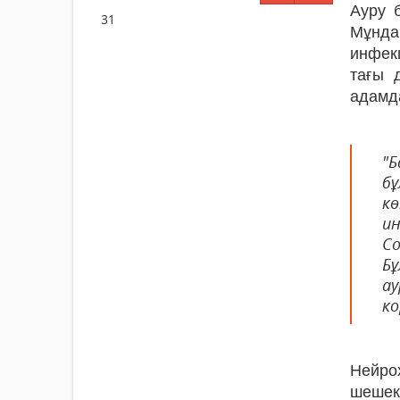
Ауру 
31
Мұнда
инфек
тағы 
адамда
"Б
б
к
и
С
Б
ау
ко
Нейрох
шешек