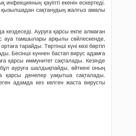
 инфекцияның қауіпті екенін ескертеді.
ы қызылшадан сақтанудың жалғыз амалы
а кездеседі. Ауруға қарсы екпе алмаған
с ауа тамшылары арқылы сөйлескенде,
ртаға тарайды. Төртінші күні көзі бөртіп
ды. Бесінші күннен бастап вирус адамға
а қарсы иммунитет сақталады. Кезінде
бұл ауруға шалдықпайды, өйткені оның
ға қарсы денелер уақытша сақталады.
еген адамда кез келген жаста вирусты