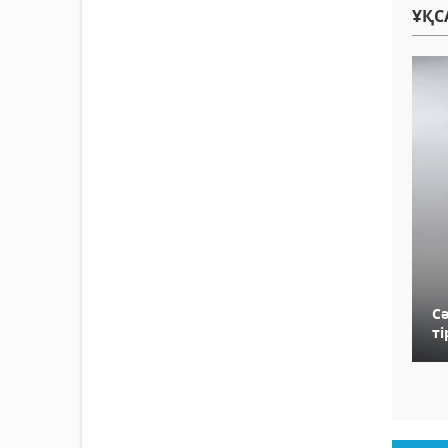
ҰҚС
Сә
т