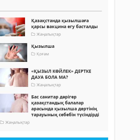
Қазақстанда қызылшаға
қарсы вакцина егу басталды
Жаңалықтар
Қызылша
Қоғам
«ҚЫЗЫЛ КӨЙЛЕК» ДЕРТКЕ
ДАУА БОЛА МА?
Жаңалықтар
Бас санитар дәрігер
қазақстандық балалар
арасында қызылша дертінің
тарауының себебін түсіндірді
Жаңалықтар