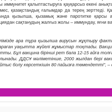
ты иммунитет қалыптастыруға қауқарсыз екені анық
емес, қазақстандық ғалымдар да терең зерттеді. Қ
ында қызылша, қызамық және паротитке қарсы а
иядан сақтанудың жалғыз жолы – иммундау, яғни ва
лімізде ара тұра қызылша вирусын жұқтыру факті
араған уақытта жүйелі жұмыстар тоқтады. Вакци
тты. Бұл вакцина бірінші рет бала 12-15 айға тол
лынады. ДДСҰ мәліметінше, 2000 жылдан бері ва
йтыс болу көрсеткішін 80 пайызға төмендетті", –