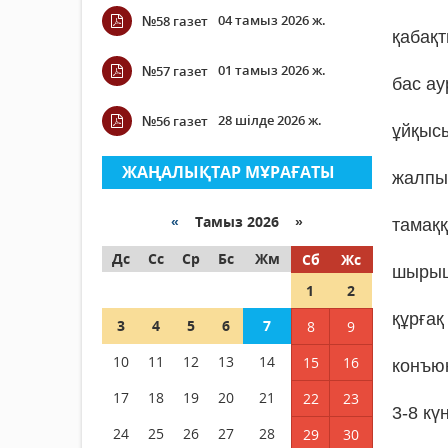
04 тамыз 2026 ж.
№58 газет
қабақты
01 тамыз 2026 ж.
№57 газет
бас ау
28 шілде 2026 ж.
№56 газет
ұйқыс
ЖАҢАЛЫҚТАР МҰРАҒАТЫ
жалпы
«
Тамыз 2026 »
тамаққ
Дс
Сс
Ср
Бс
Жм
Сб
Жс
шырыш
1
2
құрғақ
3
4
5
6
7
8
9
10
11
12
13
14
15
16
конъюк
17
18
19
20
21
22
23
3-8 кү
24
25
26
27
28
29
30