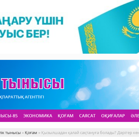
АҚПАРАТТЫҚ АГЕНТТІГІ
НЫСЫ-85
ЭКОНОМИКА
ҚОҒАМ
САЯСАТ
ОҚИҒАЛАР
ӘЛ
лік тынысы
»
Қоғам
» Қызылшадан қалай сақтануға болады? Дәрігер кең