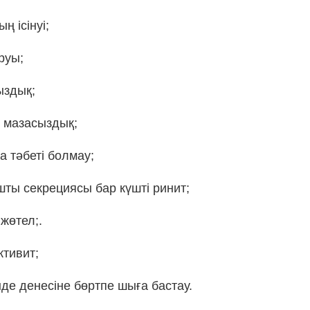
ң ісінуі;
руы;
ыздық;
 мазасыздық;
а тәбеті болмау;
ты секрециясы бар күшті ринит;
 жөтел;.
тивит;
нде денесіне бөртпе шыға бастау.