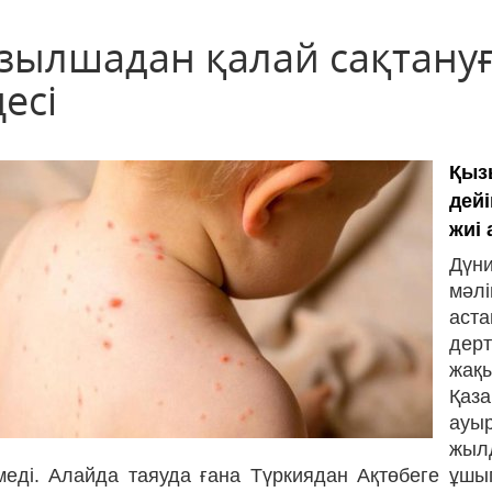
зылшадан қалай сақтануғ
есі
Қыз
дей
жиі
Дүн
мәлі
аст
дер
жақ
Қаз
ауы
жыл
лмеді. Алайда таяуда ғана Түркиядан Ақтөбеге ұш