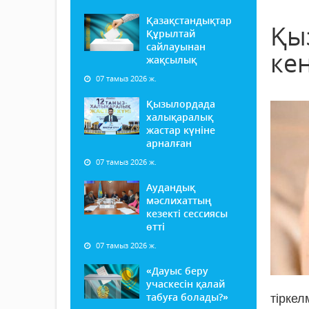
Қазақстандықтар
Қы
Құрылтай
сайлауынан
кең
жақсылық
07 тамыз 2026 ж.
Қызылордада
халықаралық
жастар күніне
арналған
07 тамыз 2026 ж.
Аудандық
мәслихаттың
кезекті сессиясы
өтті
07 тамыз 2026 ж.
«Дауыс беру
учаскесін қалай
табуға болады?»
тірке