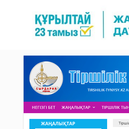
TIRSHILIK-TYNYSY.KZ 
НЕГІЗГІ БЕТ
ЖАҢАЛЫҚТАР
ТІРШІЛІК ТЫ
ЖАҢАЛЫҚТАР
Тірші