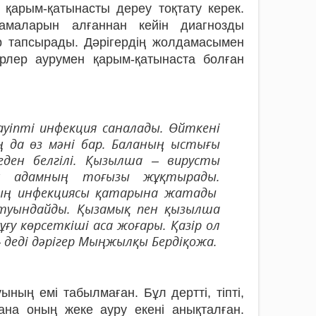
 қарым-қатынасты дереу тоқтату керек.
амаларын алғаннан кейін диагнозды
р тапсырады. Дәрігердің жолдамасымен
ерлер аурумен қарым-қатынаста болған
қауіпті инфекция саналады. Өйткені
 да өз мәні бар. Баланың ыстығы
еден белгілі. Қызылша – вирусты
он адамның тоғызы жұқтырады.
ың инфекциясы қатарына жатады
 туындайды. Қызамық пен қызылша
ғу көрсеткіші аса жоғары. Қазір ол
 деді дәрігер Мыңжылқы Бердіқожа.
ның емі табылмаған. Бұл дертті, тіпті,
ана оның жеке ауру екені анықталған.