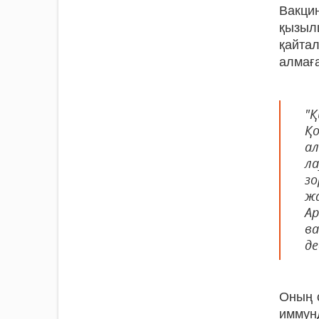
Вакци
қызыл
қайта
алмаға
"
Қо
а
ла
зо
жа
А
ва
де
Оның 
иммун