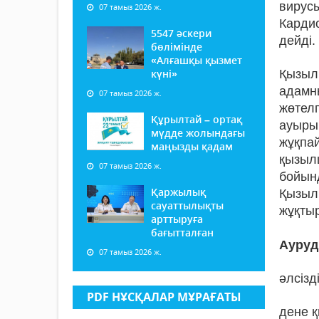
вирусы
07 тамыз 2026 ж.
Карди
5547 әскери
дейді.
бөлімінде
«Алғашқы қызмет
күні»
Қызыл
адамн
07 тамыз 2026 ж.
жөтелг
Құрылтай – ортақ
ауыры
мүдде жолындағы
жұқпа
маңызды қадам
қызыл
07 тамыз 2026 ж.
бойын
Қаржылық
Қызыл
сауаттылықты
жұқтыр
арттыруға
бағытталған
Ауруды
07 тамыз 2026 ж.
әлсізді
PDF НҰСҚАЛАР МҰРАҒАТЫ
дене қ