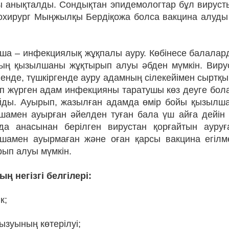
 анықталды. Сондықтан эпидемологтар бұл вирустық
охирург Мыңжылқы Бердіқожа болса вакцина алуд
ша – инфекциялық жұқпалы ауру. Көбінесе балалард
ың қызылшаны жұқтырып алуы әбден мүмкін. Виру
енде, түшкіргенде ауру адамның сілекейімен сыртқы о
п жүрген адам инфекцияны таратушы көз деуге бола
йды. Ауырып, жазылған адамда өмір бойы қызылшағ
шамен ауырған әйелден туған бала үш айға дейін 
да анасынан берілген вирустан қорғайтын ауру
шамен ауырмаған және оған қарсы вакцина егілм
ып алуы мүмкін.
ң негізгі белгілері:
к;
ызуының көтерілуі;