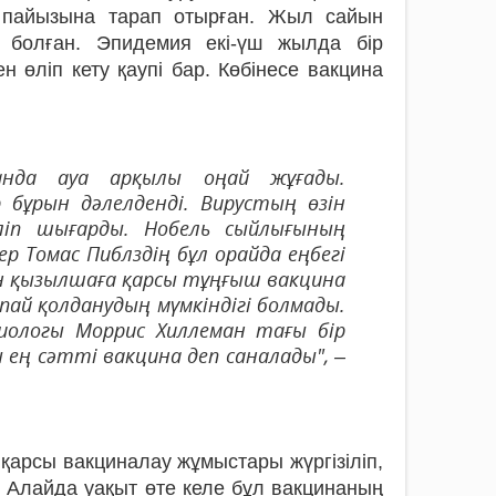
 пайызына тарап отырған. Жыл сайын
болған. Эпидемия екі-үш жылда бір
 өліп кету қаупі бар. Көбінесе вакцина
анда ауа арқылы оңай жұғады.
 бұрын дәлелденді. Вирустың өзін
іп шығарды. Нобель сыйлығының
р Томас Пиблздің бұл орайда еңбегі
н қызылшаға қарсы тұңғыш вакцина
пай қолданудың мүмкіндігі болмады.
иологы Моррис Хиллеман тағы бір
ең сәтті вакцина деп саналады", –
арсы вакциналау жұмыстары жүргізіліп,
. Алайда уақыт өте келе бұл вакцинаның