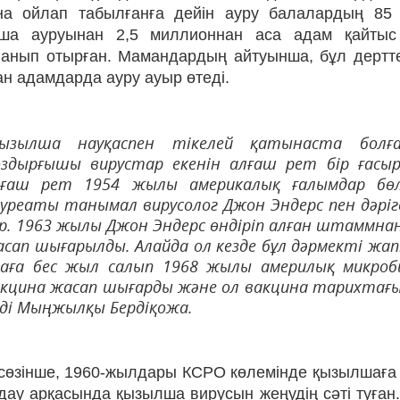
на ойлап табылғанға дейін ауру балалардың 85
ша ауруынан 2,5 миллионнан аса адам қайтыс 
ланып отырған. Мамандардың айтуынша, бұл дерттен
н адамдарда ауру ауыр өтеді.
Қызылша науқаспен тікелей қатынаста болғ
здырғышы вирустар екенін алғаш рет бір ғасыр
лғаш рет 1954 жылы америкалық ғалымдар бөл
уреаты танымал вирусолог Джон Эндерс пен дәріге
р. 1963 жылы Джон Эндерс өндіріп алған штаммна
сап шығарылды. Алайда ол кезде бұл дәрмекті жап
раға бес жыл салып 1968 жылы америлық микроб
кцина жасап шығарды және ол вакцина тарихтағы 
ді Мыңжылқы Бердіқожа.
сөзінше, 1960-жылдары КСРО көлемінде қызылшаға қ
дау арқасында қызылша вирусын жеңудің сәті туған