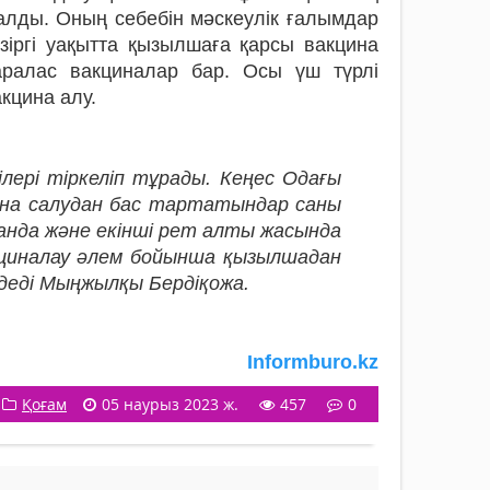
талды. Оның себебін мәскеулік ғалымдар
азіргі уақытта қызылшаға қарсы вакцина
ралас вакциналар бар. Осы үш түрлі
кцина алу.
лері тіркеліп тұрады. Кеңес Одағы
на салудан бас тартатындар саны
ғанда және екінші рет алты жасында
кциналау әлем бойынша қызылшадан
 деді Мыңжылқы Бердіқожа.
Іnformburo.kz
Қоғам
05 наурыз 2023 ж.
457
0