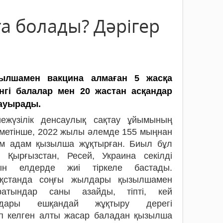
а болады? Дәрігер
ылшамен вакцина алмаған 5 жасқа
інгі балалар мен 20 жастан асқандар
 ауырады.
иежүзілік денсаулық сақтау ұйымының
метінше, 2022 жылы әлемде 155 мыңнан
ам адам қызылша жұқтырған. Биыл бұл
т Қырғызстан, Ресей, Украина секілді
ын елдерде жиі тіркеле бастады.
ақстанда соңғы жылдары қызылшамен
ратындар саны азайды, тіпті, кей
дары ешқандай жұқтыру дерегі
ып келген алты жасар баладан қызылша