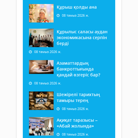
Құрыш қолды ана
08 тамыз 2026 ж.
Құрылыс саласы аудан
экономикасына серпін
берді
08 тамыз 2026 ж.
Азаматтардың
банкроттығында
қандай өзгеріс бар?
08 тамыз 2026 ж.
Шежірелі тарихтың
тамыры терең
08 тамыз 2026 ж.
Ақиқат таразысы –
«Абай жолында»
08 тамыз 2026 ж.