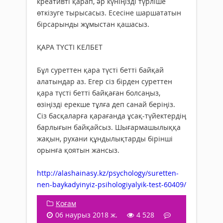
креативті қарап, әр күніңізді түрліше
өткізуге тырысасыз. Есесіне шаршататын
бірсарынды жұмыстан қашасыз.
ҚАРА ТҮСТІ КЕЛБЕТ
Бұл суреттен қара түсті бетті байқай
алатындар аз. Егер сіз бірден суреттен
қара түсті бетті байқаған болсаңыз,
өзіңізді ерекше тұлға деп санай беріңіз.
Сіз басқаларға қарағанда ұсақ-түйектердің
барлығын байқайсыз. Шығармашылыққа
жақын, рухани құндылықтарды бірінші
орынға қоятын жансыз.
http://alashainasy.kz/psychology/suretten-
nen-baykadyinyiz-psihologiyalyik-test-60409/
Қоғам
06 наурыз 2018 ж.
4 528