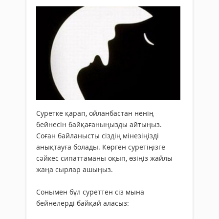
Cуретке қарап, ойланбастан ненің
бейнесін байқағаныңызды айтыңыз.
Соған байланысты сіздің мінезіңізді
анықтауға болады. Көрген суретіңізге
сәйкес сипаттаманы оқып, өзіңіз жайлы
жаңа сырлар ашыңыз.
Сонымен бұл суреттен сіз мына
бейнелерді байқай аласыз: