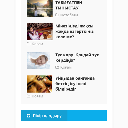
ТАБИҒАТПЕН
ТЫНЫСТАУ
Фотобаян
Мінезіңізді жақсы
жаққа өзгерткіңіз
келе ме?
Қоғам
Түс көру. Қандай түс
көрдіңіз?
Қоғам
Ұйқыдан оянғанда
беттің ісуі нені
білдіреді?
Қоғам
Пікір қалдыру