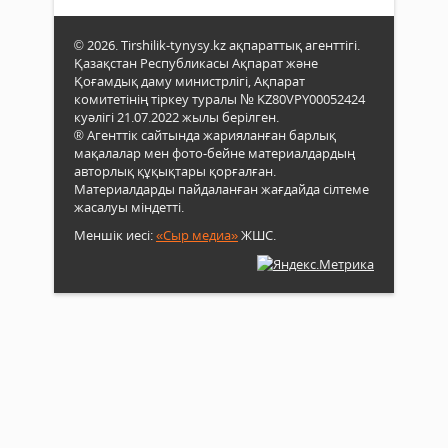
© 2026. Tirshilik-tynysy.kz ақпараттық агенттігі.
Қазақстан Республикасы Ақпарат және
Қоғамдық даму министрлігі, Ақпарат
комитетінің тіркеу туралы № KZ80VPY00052424
куәлігі 21.07.2022 жылы берілген.
® Агенттік сайтында жарияланған барлық
мақалалар мен фото-бейне материалдардың
авторлық құқықтары қорғалған.
Материалдарды пайдаланған жағдайда сілтеме
жасалуы міндетті.
Меншік иесі:
«Сыр медиа»
ЖШС.