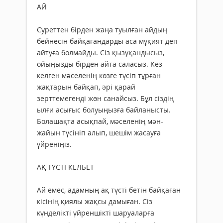
АЙ
Суреттен бірден жаңа туылған айдың
бейнесін байқағандарды аса мұқият деп
айтуға болмайды. Сіз қызуқандысыз,
ойыңызды бірден айта саласыз. Кез
келген мәселенің көзге түсіп тұрған
жақтарын байқап, әрі қарай
зерттемегенді жөн санайсыз. Бұл сіздің
ылғи асығыс болуыңызға байланысты.
Болашақта асықпай, мәселенің мән-
жайын түсініп алып, шешім жасауға
үйреніңіз.
АҚ ТҮСТІ КЕЛБЕТ
Ай емес, адамның ақ түсті бетін байқаған
кісінің қиялы жақсы дамыған. Сіз
күнделікті үйреншікті шаруаларға