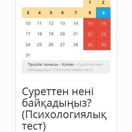
1
2
3
4
5
6
7
8
9
10
11
12
13
14
15
16
17
18
19
20
21
22
23
24
25
26
27
28
29
30
31
Тіршілік тынысы
»
Қоғам
» Суреттен нені
байқадыңыз? (Психологиялық тест)
Суреттен нені
байқадыңыз?
(Психологиялық
тест)