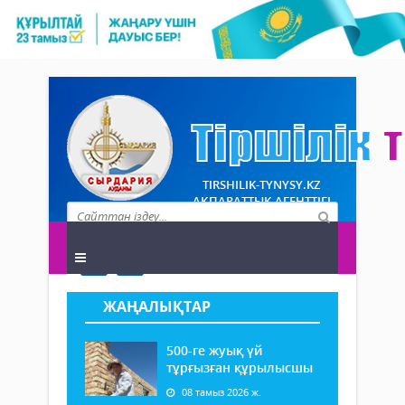
TIRSHILIK-TYNYSY.KZ
АҚПАРАТТЫҚ АГЕНТТІГІ
ЖАҢАЛЫҚТАР
500-ге жуық үй
тұрғызған құрылысшы
08 тамыз 2026 ж.