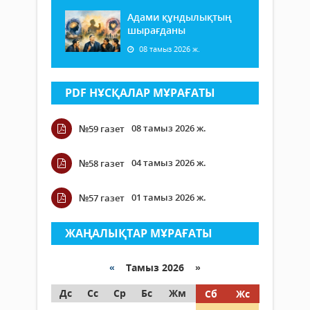
Адами құндылықтың
шырағданы
08 тамыз 2026 ж.
PDF НҰСҚАЛАР МҰРАҒАТЫ
08 тамыз 2026 ж.
№59 газет
04 тамыз 2026 ж.
№58 газет
01 тамыз 2026 ж.
№57 газет
ЖАҢАЛЫҚТАР МҰРАҒАТЫ
«
Тамыз 2026 »
Дс
Сс
Ср
Бс
Жм
Сб
Жс