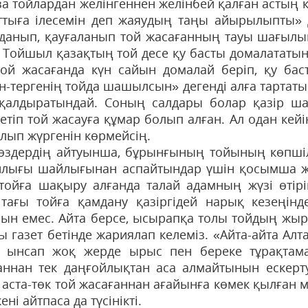
за тойлардан желінгеннен желінбей қалған астың 
ттыға ілесемін деп жаяудың таңы айырылыпты» 
данып, қауғаланып той жасағанның тауы шағылып
. Тойшыл қазақтың той десе қу басты домалататы
 той жасағанда күн сайын домалай беріп, қу ба
н-тергенің тойда шашылсын» дегенді алға тартаты
қалдыратындай. Соның салдары болар қазір шама
етіп той жасауға құмар болып алған. Ал одан кейі
олып жүргенін көрмейсің.
өздердің айтуынша, бұрынғының тойының көпшілі
йлығы шайлығынан аспайтындар үшін қосымша жү
 тойға шақыру алғанда талай адамның жүзі өтірік
 тағы тойға қамдану қазіргідей нарық кезеңінде 
ын емес. Айта берсе, ысырапқа толы тойдың жыр
ы газет бетінде жария­лап келеміз. «Айта-айта Ал
кі ынсап жоқ жерде ырыс пен береке тұрақтама
аннан тек даңғойлықтан аса алмайтынын ескерту
, аста-төк той жасағаннан ағайынға көмек қылған
ені айтпаса да түсінікті.