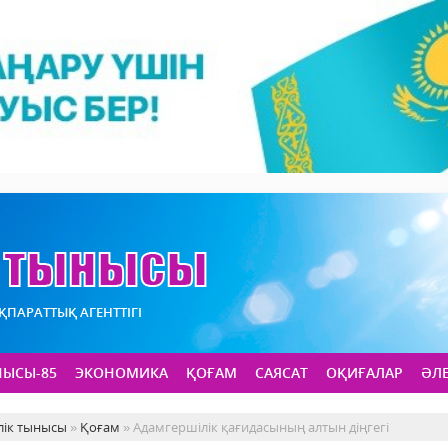
АҚПАРАТТЫҚ АГЕНТТІГІ
НЫСЫ-85
ЭКОНОМИКА
ҚОҒАМ
САЯСАТ
ОҚИҒАЛАР
ӘЛ
лік тынысы
»
Қоғам
» Адамгершілік қағидасының алтын діңгегі