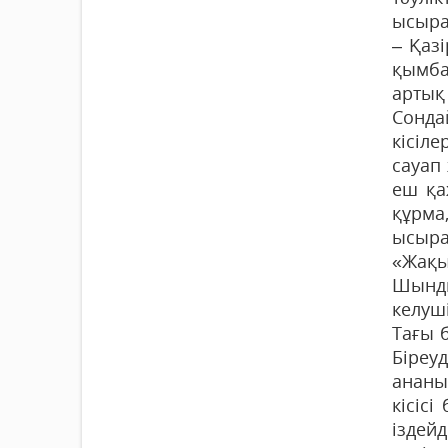
ысыра
– Қаз
қымба
артық
Сонда
кісіл
сауап
еш қа
құрм
ысыра
«Жақы
Шынды
келуші
Тағы 
Біреу
ананы
кісіс
іздей