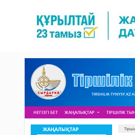
TIRSHILIK-TYNYSY.KZ 
НЕГІЗГІ БЕТ
ЖАҢАЛЫҚТАР
ТІРШІЛІК ТЫ
ЖАҢАЛЫҚТАР
Тірші