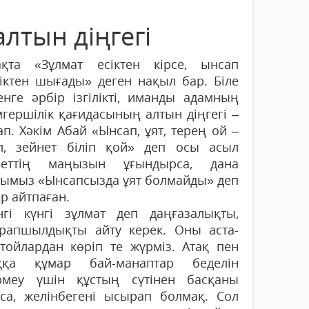
лтын діңгегі
ақта «Зұлмат есіктен кірсе, ынсап
діктен шығады» деген нақыл бар. Біле
енге әрбір ізгілікті, иманды адамның
гершілік қағидасының алтын діңгегі –
п. Хәкім Абай «Ынсап, ұят, терең ой –
л, зейнет біліп қой» деп осы асыл
иеттің маңызын ұғындырса, дана
қымыз «Ынсапсызда ұят болмайды» деп
р айтпаған.
інгі күнгі зұлмат деп даңғазалықты,
рапшылдықты айту керек. Оны аста-
 тойлардан көріп те жүрміз. Атақ пен
ққа құмар бай-манаптар беделін
ірмеу үшін құстың сүтінен басқаны
са, желінбегені ысырап болмақ. Сол