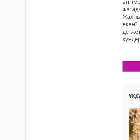
әңгім
жатады
Жалпы
екен?
де же
күндер
ҰҚС