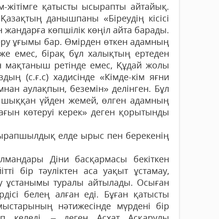
ім-жітімге қатысты ысырапты айтайық.
 Қазақтың данышпаны «Біреудің кісісі
н жандарға көпшілік көңіл айта барады.
еру ұғымы бар. Өмірден өткен адамның
еже емес, бірақ бұл халықтың ертеден
н мақтаныш ретінде емес, Құдай жолы
ың (с.ғ.с) хадисінде «Кімде-кім яғни
мнан аулақпын, беземін» делінген. Бұл
т шыққан үйден жемей, өлген адамның
ағын көтеруі керек» деген қоры­тынды
сырапшылдық елде ырыс пен берекенің
лмандары Діни басқармасы бекіткен
тті бір тәуліктен аса уақыт ұстамау,
у ұстанымы туралы айтылады. Осыған
рдісі белең алған еді. Бұған қатысты
ұмыстарының нәтижесінде мүрдені бір
ып келеді, – деген Асхат Асқарұлы