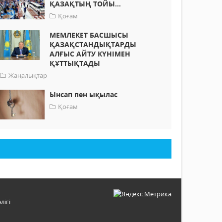
ҚАЗАҚТЫҢ ТОЙЫ...
Қоғам
МЕМЛЕКЕТ БАСШЫСЫ
ҚАЗАҚСТАНДЫҚТАРДЫ
АЛҒЫС АЙТУ КҮНІМЕН
ҚҰТТЫҚТАДЫ
Жаңалықтар
Ынсап пен ықылас
Қоғам
лігі