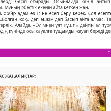
елерді бөсіп отырады. Осындайда көңіл айтып
. Мұның әбестік екенін айта кеткен жөн.
, әрбір адам өз ісіне есеп беру керек. Сол есеп
 «Болған жоқ» деп ешкім дөп басып айта алмас. Ті
терлік. Алайда, «Өлімнен ұят күшті» дейтін ел тұ
дің күнінде осы сауалға тұщымды жауап береді деп
АС ЖАҢАЛЫҚТАР: