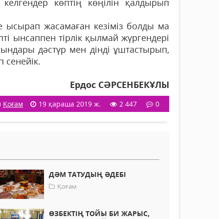
 келгендер көптің көңілін қалдырып
те ысырап жасамаған кезіміз болды ма
пті ынсаппен тірлік қылмай жүргендері
рғындары дәстүр мен дінді ұштастырып,
 сенейік.
Ердос СӘРСЕНБЕКҰЛЫ
Қоғам
19 қараша 2019 ж.
2 447
0
ДӘМ ТАТУДЫҢ ӘДЕБІ
Қоғам
ӨЗБЕКТІҢ ТОЙЫ БИ ЖАРЫС,