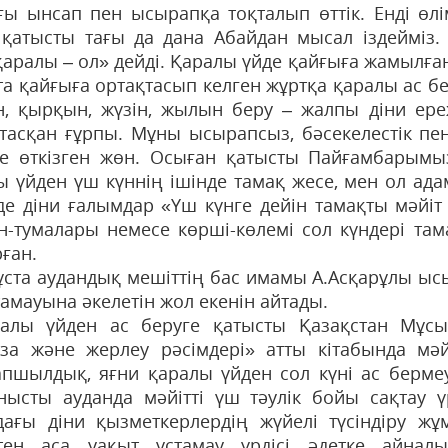
ғы ынсап пен ысырапқа тоқталып өттік. Енді өл
 қатысты тағы да дана Абайдан мысал іздейміз.
 қаралы – ол» дейді. Қаралы үйде қайғыға жамылға
та қайғыға ортақтасып келген жұртқа қаралы ас б
ін, қырқын, жүзін, жылын беру – жалпы діни ер
тасқан ғұрпы. Мұны ысырапсыз, бәсекелестік пе
де өткізген жөн. Осыған қатысты Пайғамбарымызд
ы үйден үш күннің ішінде тамақ жесе, мен ол ада
де діни ғалымдар «Үш күнге дейін тамақты мәйі
н-тумалары немесе көрші-көлемі сол күндері там
ған.
ұста аудандық мешіттің бас имамы А.Асқарұлы ы
тамауына әкелетін жол екенін айтады.
алы үйден ас беруге қатысты Қазақстан Мұсы
за және жерлеу рәсімдері» атты кітабында мәйі
пшылдық, яғни қаралы үйден сол күні ас берме
нысты ауданда мәйітті үш тәулік бойы сақтау ү
дағы діни қызметкерлердің жүйелі түсіндіру ж
ктен аса уақыт ұстамау үрдісі әдетке айнал