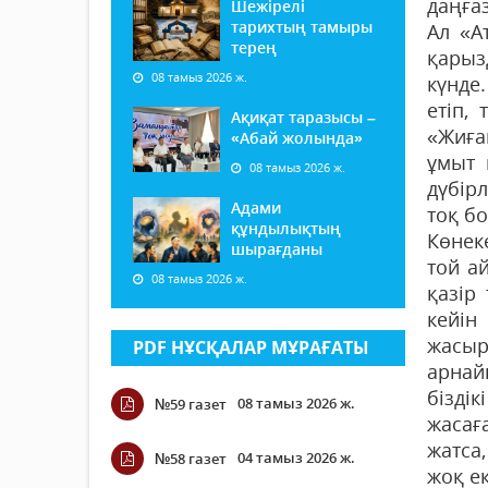
даңға
Шежірелі
тарихтың тамыры
Ал «А
терең
қарыз
08 тамыз 2026 ж.
күнде
етіп,
Ақиқат таразысы –
«Жиға
«Абай жолында»
ұмыт 
08 тамыз 2026 ж.
дүбірл
Адами
тоқ б
құндылықтың
Көнек
шырағданы
той а
08 тамыз 2026 ж.
қазір
кейін
жасыр
PDF НҰСҚАЛАР МҰРАҒАТЫ
арнай
бізді
08 тамыз 2026 ж.
№59 газет
жасағ
жатса
04 тамыз 2026 ж.
№58 газет
жоқ ек