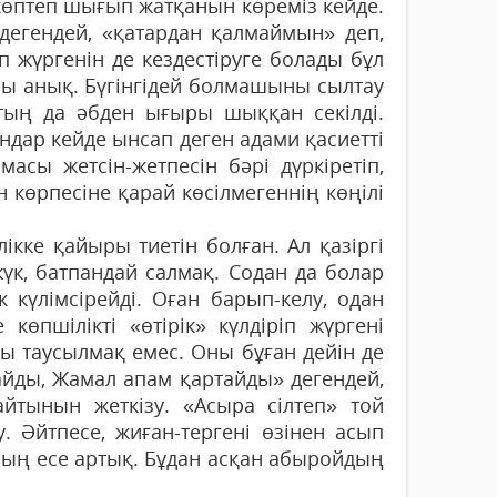
көптеп шығып жатқанын көреміз кейде.
дегендей, «қатардан қалмаймын» деп,
 жүргенін де кездестіруге болады бұл
ны анық. Бүгінгідей болмашыны сылтау
стың да әбден ығыры шыққан секілді.
ндар кейде ынсап деген адами қасиетті
сы жетсін-жетпесін бәрі дүркіретіп,
н көрпесіне қарай көсілмегеннің көңілі
кке қайыры тиетін болған. Ал қазіргі
к, батпандай салмақ. Содан да болар
 күлімсірейді. Оған барып-келу, одан
көпшілікті «өтірік» күлдіріп жүр­гені
ы таусылмақ емес. Оны бұған дейін де
тайды, Жамал апам қартайды» дегендей,
йтынын жеткізу. «Асыра сілтеп» той
. Әйтпесе, жиған-тергені өзінен асып
 мың есе артық. Бұдан асқан абыройдың