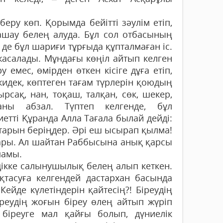
еру көп. Қорымда бейітті зәулім етіп,
қашау белең алуда. Бұл сол отбасының
де бұл шариғи тұрғыда құпталмаған іс.
 жасалады. Мұндағы көңіл айтып келген
 емес, өмірден өткен кісіге дұға етіп,
жидек, көптеген тағам түрлерін қоюдың
сақ, нан, тоқаш, талқан, сөк, шекер,
ны абзал. Түптеп келгенде, бұл
етті Құранда Алла Тағала былай дейді:
тар­ын беріңдер. Әрі еш ысырап қылма!
ры. Ал шайтан Раббысына анық қарсы
мамы.
іздікке салынушылық белең алып кеткен.
қтасуға келгендей дастархан басында
ейде күлетіндерін қайтесің?! Біреудің
реудің жоғын біреу өлең айтып жүріп
а біреуге мал қайғы болып, дүниелік