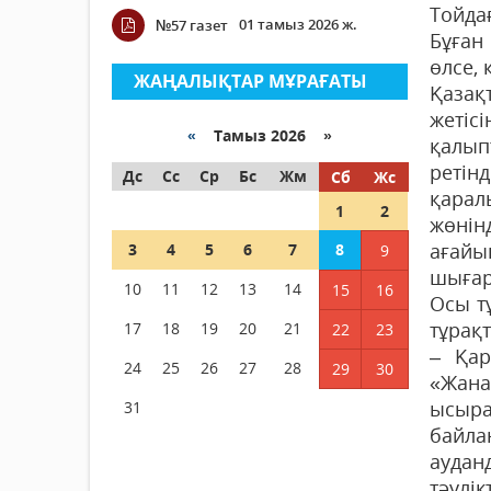
Тойда
01 тамыз 2026 ж.
№57 газет
Бұған
өлсе,
ЖАҢАЛЫҚТАР МҰРАҒАТЫ
Қазақ
жетіс
«
Тамыз 2026 »
қалып
ретін
Дс
Сс
Ср
Бс
Жм
Сб
Жс
қарал
1
2
жөнін
ағайы
3
4
5
6
7
8
9
шығар
10
11
12
13
14
15
16
Осы т
тұрақ
17
18
19
20
21
22
23
– Қар
24
25
26
27
28
29
30
«Жана
ысыра
31
байла
аудан
тәулі