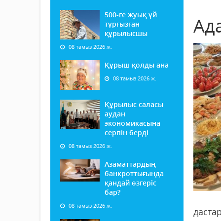
500-ге жуық үй
Ад
тұрғызған
құрылысшы
08 тамыз 2026 ж.
Құрыш қолды ана
08 тамыз 2026 ж.
Құрылыс саласы
аудан
экономикасына
серпін берді
08 тамыз 2026 ж.
Азаматтардың
банкроттығында
қандай өзгеріс
бар?
08 тамыз 2026 ж.
даста