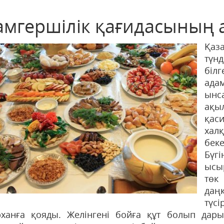
амгершілік қағидасының а
Қаз
түн
білг
адам
ынса
ақы
қас
хал
беке
Бүг
ысы
төк
даң
түс
рханға қояды. Желінгені бойға құт болып дары