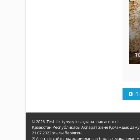
Т
Пі
© 2026. Tirshilik-tynysy.kz ақпараттық агенттігі.
Қазақстан Республикасы Ақпарат және Қоғамдық даму м
21.07.2022 жылы берілген.
® Агенттік сайтында жарияланған барлық мақалалар 