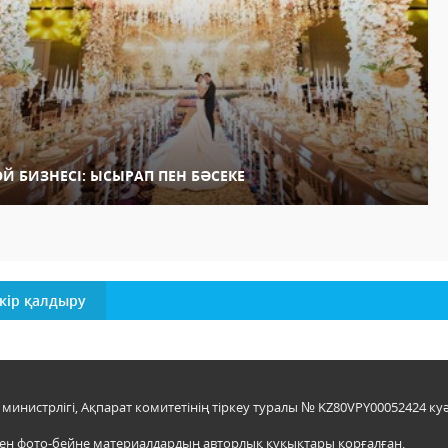
ОЙ БИЗНЕСІ: ЫСЫРАП ПЕН БӘСЕКЕ
кір қалдыру
инистрлігі, Ақпарат комитетінің тіркеу туралы № KZ80VPY00052424 куә
мен фото-бейне материалдардың авторлық құқықтары қорғалған.