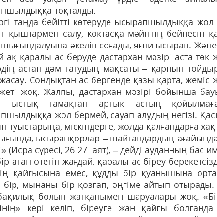
пшылдыққа тоқталды.
іргі таңда бейітті көтеруде ысырапшылдыққа жол б
т қыштармен салу, көктасқа мәйіттің бейнесін 
 шығындалуына әкеліп соғады, яғни ысырап. Және 
й-ақ қаралы ас беруде дастархан мәзірі аста-төк
ердің астан дәм татудың мақсаты – қарнын тойдыру
 жасау. Сондықтан ас бергенде қазы-қарта, жеміс-
жеті жоқ. Жалпы, дастархан мәзірі бойынша бауыр
а, ыстық тамақтан артық астың қойылмаға
пшылдыққа жол бермей, сауап алудың негізі. Қаси
н туыстарыңа, міскіндерге, жолда қалғандарға хақ
ғында, ысырапқорлар – шайтандар­дың ағайында
» (Исра сүресі, 26-27- аят), – дейді ауданның бас и
бір атап өтетін жағдай, қаралы ас біреу берекетс
дің қайғысына емес, құдды бір қуанышына орта
 бір, мынаны бір қозғап, әңгіме айтып отырады. К
і бақилық болып жатқанымен шаруалары жоқ. «Бі
дінің» кері келіп, біреуге жан қайғы болғанд