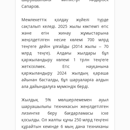
Сапаров.
Мемлекеттік қолдау жүйелі түрде
сақталып келеді. 2025 жылы көктемгі егіс
және егін жинау жұмыстарына
жеңілдетілген несие көлемі 700 млрд
теңгеге дейін ұлғайды (2014 жылы – 70
млрд теңге). Алдағы жылдары бұл
қаржыландыру көлемі 1 трлн теңгеге
жеткізілмек. Егіс науқанына
қаржыландыру 2024 жылдың қараша
айынан басталды, бұл шаруаларға алдын
ала дайындалуға мүмкіндік берді.
Жылдық 5% мөлшерлемемен ауыл
шаруашылығы техникасын жеңілдетілген
лизингке беру бағдарламасы іске
қосылды. Ол жалпы құны 250 млрд теңгені
құрайтын кемінде 6 мың дана техниканы