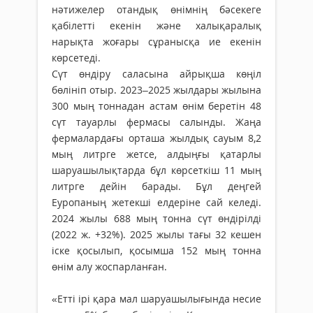
нәтижелер отандық өнімнің бәсекеге
қабілетті екенін және халықаралық
нарықта жоғары сұранысқа ие екенін
көрсетеді.
Сүт өндіру саласына айрықша көңіл
бөлініп отыр. 2023–2025 жылдары жылына
300 мың тоннадан астам өнім беретін 48
сүт тауарлы фермасы салынды. Жаңа
фермалардағы орташа жылдық сауым 8,2
мың литрге жетсе, алдыңғы қатарлы
шаруашылықтарда бұл көрсеткіш 11 мың
литрге дейін барады. Бұл деңгей
Еуропаның жетекші елдеріне сай келеді.
2024 жылы 688 мың тонна сүт өндірілді
(2022 ж. +32%). 2025 жылы тағы 32 кешен
іске қосылып, қосымша 152 мың тонна
өнім алу жоспарланған.
«Етті ірі қара мал шаруашылығында несие