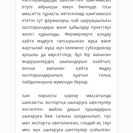
етуге айрықша көңіл бөлінуде. Осы
мақсатта тұрақты жеткізілімді қамтамасыз
ететін сүт фермалары, қой шаруашылығы
кәсіпорындары және қабылдау пункттері
желісі құрылады. Фермерлерге қолдау
қайта өңдеуге тапсырылған жұқа және
жартылай жұқа жүн көлеміне субсидиялау
арқылы да көрсетіледі, бұл бір жағынан
өндірушілердің шығындарын азайтып,
екінші жағынан қайта өңдеу
кәсіпорындарының қуатын толық
пайдалануына мүмкіндік береді.
Ішкі нарықты қорғау мақсатында
шикізатты экспортқа шығаруға шектеулер
енгізілген: майлы дақыл тұқымдарын
шығаруға баж салығы қолданылып, тірі
мал экспорты квоталанған, сондай-ақ тері
мен жүн шығаруға шектеулер қойылған.