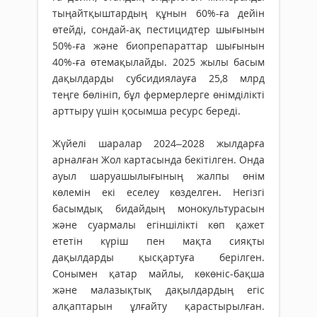
тыңайтқыштардың құнын 60%-ға дейін
өтейді, сондай-ақ пестицидтер шығынын
50%-ға және биопрепараттар шығынын
40%-ға өтемақылайды. 2025 жылы басым
дақылдарды субсидиялауға 25,8 млрд
теңге бөлініп, бұл фермерлерге өнімділікті
арттыру үшін қосымша ресурс береді.
Жүйелі шаралар 2024–2028 жылдарға
арналған Жол картасында бекітілген. Онда
ауыл шаруашылығының жалпы өнім
көлемін екі еселеу көзделген. Негізгі
басымдық бидайдың монокультурасын
және суармалы егіншілікті көп қажет
ететін күріш пен мақта сияқты
дақылдарды қысқартуға берілген.
Сонымен қатар майлы, көкөніс-бақша
және малазықтық дақылдардың егіс
алқаптарын ұлғайту қарастырылған.