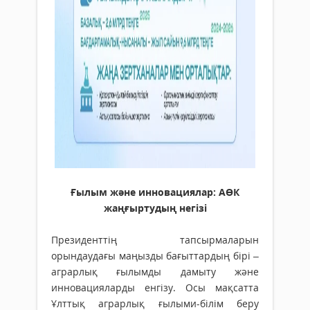
Ғылым және инновациялар: АӨК
жаңғыртудың негізі
Президенттің тапсырмаларын
орындаудағы маңызды бағыттардың бірі –
аграрлық ғылымды дамыту және
инновацияларды енгізу. Осы мақсатта
Ұлттық аграрлық ғылыми-білім беру