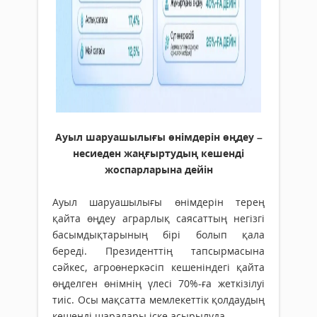
Ауыл шаруашылығы өнімдерін өңдеу –
несиеден жаңғыртудың кешенді
жоспарларына дейін
Ауыл шаруашылығы өнімдерін терең
қайта өңдеу аграрлық саясаттың негізгі
басымдықтарының бірі болып қала
береді. Президенттің тапсырмасына
сәйкес, агроөнеркәсіп кешеніндегі қайта
өңделген өнімнің үлесі 70%-ға жеткізілуі
тиіс. Осы мақсатта мемлекеттік қолдаудың
кешенді шаралары іске асырылуда.