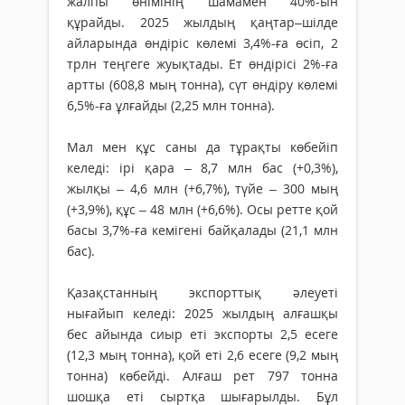
жалпы өнімінің шамамен 40%-ын
құрайды. 2025 жылдың қаңтар–шілде
айларында өндіріс көлемі 3,4%-ға өсіп, 2
трлн теңгеге жуықтады. Ет өндірісі 2%-ға
артты (608,8 мың тонна), сүт өндіру көлемі
6,5%-ға ұлғайды (2,25 млн тонна).
Мал мен құс саны да тұрақты көбейіп
келеді: ірі қара – 8,7 млн бас (+0,3%),
жылқы – 4,6 млн (+6,7%), түйе – 300 мың
(+3,9%), құс – 48 млн (+6,6%). Осы ретте қой
басы 3,7%-ға кемігені байқалады (21,1 млн
бас).
Қазақстанның экспорттық әлеуеті
нығайып келеді: 2025 жылдың алғашқы
бес айында сиыр еті экспорты 2,5 есеге
(12,3 мың тонна), қой еті 2,6 есеге (9,2 мың
тонна) көбейді. Алғаш рет 797 тонна
шошқа еті сыртқа шығарылды. Бұл