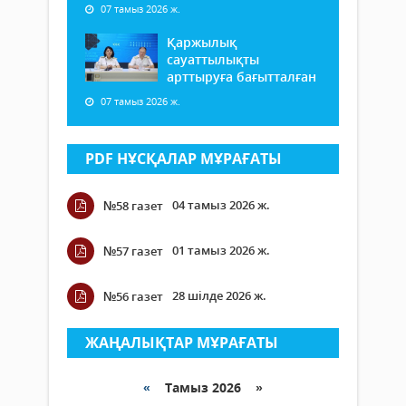
07 тамыз 2026 ж.
Қаржылық
сауаттылықты
арттыруға бағытталған
07 тамыз 2026 ж.
PDF НҰСҚАЛАР МҰРАҒАТЫ
04 тамыз 2026 ж.
№58 газет
01 тамыз 2026 ж.
№57 газет
28 шілде 2026 ж.
№56 газет
ЖАҢАЛЫҚТАР МҰРАҒАТЫ
«
Тамыз 2026 »