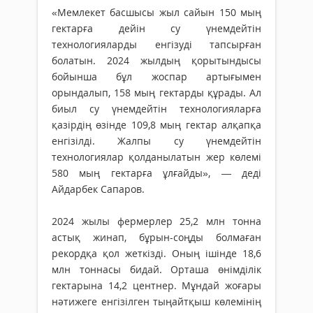
«Мемлекет басшысы жыл сайын 150 мың
гектарға дейін су үнемдейтін
технологияларды енгізуді тапсырған
болатын. 2024 жылдың қорытындысы
бойынша бұл жоспар артығымен
орындалып, 158 мың гектарды құрады. Ал
биыл су үнемдейтін технологияларға
қазірдің өзінде 109,8 мың гектар алқапқа
енгізілді. Жалпы су үнемдейтін
технологиялар қолданылатын жер көлемі
580 мың гектарға ұлғайды», — деді
Айдарбек Сапаров.
2024 жылы фермерлер 25,2 млн тонна
астық жинап, бұрын-соңды болмаған
рекордқа қол жеткізді. Оның ішінде 18,6
млн тоннасы бидай. Орташа өнімділік
гектарына 14,2 центнер. Мұндай жоғары
нәтижеге енгізілген тыңайтқыш көлемінің