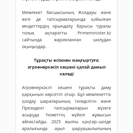
Мемлекет басшысының Жолдауы және
өзге де тапсырмаларында қойылған
міндеттердің орындалу барысы туралы
толық ақпаратты Primeminister.kz
сайтында жарияланған шолудан
оқыңыздар.
Тұрақты өсімнен жаңғыртуға:
агроөнеркәсіп кешені қалай дамып
келеді
Агроөнеркәсіп кешені тұрақты даму
қарқынын көрсетіп отыр. Бұл мемлекеттік
қолдау шараларының тиімділігін және
Президент тапсырмаларын жүзеге
асыруда Үкіметтің жүйелі жұмысын
айғақтайды. 2025 жылғы қаңтар–шілде
аралығында ауыл шаруашылығының