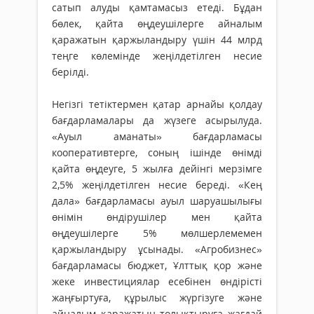
сатып алуды қамтамасыз етеді. Бұдан
бөлек, қайта өңдеушілерге айналым
қаражатын қаржыландыру үшін 44 млрд
теңге көлемінде жеңілдетілген несие
берілді.
Негізгі тетіктермен қатар арнайы қолдау
бағдарламалары да жүзеге асырылуда.
«Ауыл аманаты» бағдарламасы
кооперативтерге, соның ішінде өнімді
қайта өңдеуге, 5 жылға дейінгі мерзімге
2,5% жеңілдетілген несие береді. «Кең
дала» бағдарламасы ауыл шаруашылығы
өнімін өндірушілер мен қайта
өңдеушілерге 5% мөлшерлемемен
қаржыландыру ұсынады. «Агробизнес»
бағдарламасы бюджет, Ұлттық қор және
жеке инвестициялар есебінен өндірісті
жаңғыртуға, құрылыс жүргізуге және
айналым қаражатын толықтыруға жағдай