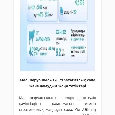
Мал шаруашылығы: стратегиялық сала
және дамудың жаңа тетіктері
Мал шаруашылығы – елдің азық-түлік
қауіпсіздігін қамтамасыз ететін
стратегиялық маңызды сала. Ол АӨК-тің