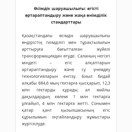
Өсімдік шаруашылығы: егісті
әртараптандыру және жаңа өнімділік
стандарттары
Қазақстандағы өсімдік шаруашылығы
өндірістің тиімділігі мен тұрақтылығын
арттыруға бағытталған жүйелі
трансформациядан өтуде. Саланың негізгі
міндеті – егіс алқаптарын
әртараптандыру және су үнемдеу
технологияларын енгізу. Биыл бидай
алқабы 884,6 мың гектарға қысқарып, 12,3
млн гектарды құрады, ал майлы
дақылдардың көлемі 1 млн гектарға
ұлғайып, 4 млн гектарға жетті. Сонымен
қатар қант қызылшасының егіс
құрылымын оңтайландыру жұмыстары
жүргізілуде.