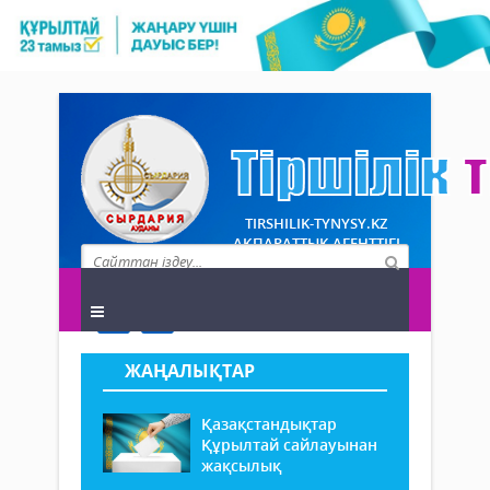
TIRSHILIK-TYNYSY.KZ
АҚПАРАТТЫҚ АГЕНТТІГІ
ЖАҢАЛЫҚТАР
Қазақстандықтар
Құрылтай сайлауынан
жақсылық