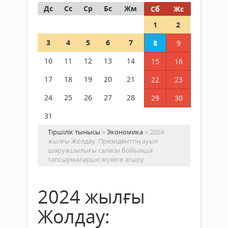
Дс
Сс
Ср
Бс
Жм
Сб
Жс
1
2
3
4
5
6
7
8
9
10
11
12
13
14
15
16
17
18
19
20
21
22
23
24
25
26
27
28
29
30
31
Тіршілік тынысы
»
Экономика
» 2024
жылғы Жолдау: Президенттің ауыл
шаруашылығы саласы бойынша
тапсырмаларын жүзеге асыру
2024 жылғы
Жолдау: