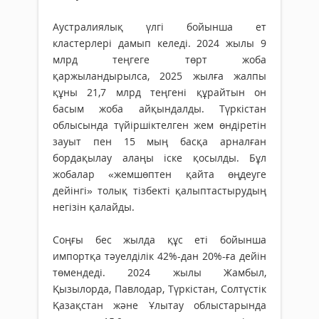
Аустралиялық үлгі бойынша ет
кластерлері дамып келеді. 2024 жылы 9
млрд теңгеге төрт жоба
қаржыландырылса, 2025 жылға жалпы
құны 21,7 млрд теңгені құрайтын он
басым жоба айқындалды. Түркістан
облысында түйіршіктелген жем өндіретін
зауыт пен 15 мың басқа арналған
бордақылау алаңы іске қосылды. Бұл
жобалар «жемшөптен қайта өңдеуге
дейінгі» толық тізбекті қалыптастырудың
негізін қалайды.
Соңғы бес жылда құс еті бойынша
импортқа тәуелділік 42%-дан 20%-ға дейін
төмендеді. 2024 жылы Жамбыл,
Қызылорда, Павлодар, Түркістан, Солтүстік
Қазақстан және Ұлытау облыстарында