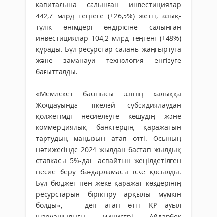
капиталына салынған инвестициялар
442,7 млрд теңгеге (+26,5%) жетті, азық-
түлік өнімдері өндірісіне салынған
инвестициялар 104,2 млрд теңгені (+48%)
құрады. Бұл ресурстар саланы жаңғыртуға
және заманауи технология енгізуге
бағытталды.
«Мемлекет басшысы өзінің халыққа
Жолдауында тікелей субсидиялаудан
қолжетімді несиелеуге көшудің және
коммерциялық банктердің қаражатын
тартудың маңызын атап өтті. Осының
нәтижесінде 2024 жылдан бастап жылдық
ставкасы 5%-дан аспайтын жеңілдетілген
несие беру бағдарламасы іске қосылды.
Бұл бюджет пен жеке қаражат көздерінің
ресурстарын біріктіру арқылы мүмкін
болды», — деп атап өтті ҚР ауыл
шаруашылығы министрі Айдарбек