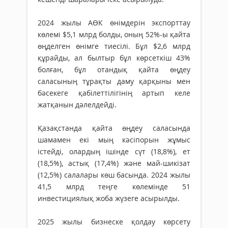
2024 жылы АӨК өнімдерін экспорттау
көлемі $5,1 млрд болды, оның 52%-ы қайта
өңделген өнімге тиесілі. Бұл $2,6 млрд
құрайды, ал былтыр бұл көрсеткіш 43%
болған, бұл отандық қайта өңдеу
саласының тұрақты даму қарқыны мен
бәсекеге қабілеттілігінің артып келе
жатқанын дәлелдейді.
Қазақстанда қайта өңдеу саласында
шамамен екі мың кәсіпорын жұмыс
істейді, олардың ішінде сүт (18,8%), ет
(18,5%), астық (17,4%) және май-шикізат
(12,5%) салалары көш басында. 2024 жылы
41,5 млрд теңге көлемінде 51
инвестициялық жоба жүзеге асырылды.
2025 жылы бизнеске қолдау көрсету