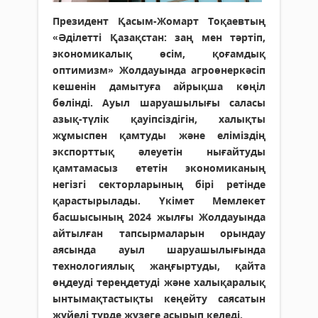
Президент Қасым-Жомарт Тоқаевтың
«Әділетті Қазақстан: заң мен тәртіп,
экономикалық өсім, қоғамдық
оптимизм» Жолдауында агроөнеркәсіп
кешенін дамытуға айрықша көңіл
бөлінді. Ауыл шаруашылығы саласы
азық-түлік қауіпсіздігін, халықты
жұмыспен қамтуды және еліміздің
экспорттық әлеуетін нығайтуды
қамтамасыз ететін экономиканың
негізгі секторларының бірі ретінде
қарастырылады. Үкімет Мемлекет
басшысының 2024 жылғы Жолдауында
айтылған тапсырмаларын орындау
аясында ауыл шаруашылығында
технологиялық жаңғыртуды, қайта
өңдеуді тереңдетуді және халықаралық
ынтымақтастықты кеңейту саясатын
жүйелі түрде жүзеге асырып келеді.