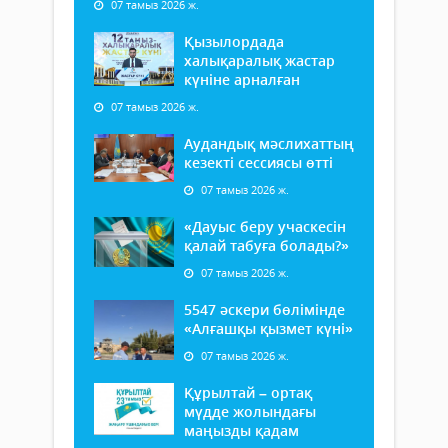
07 тамыз 2026 ж.
Қызылордада
халықаралық жастар
күніне арналған
07 тамыз 2026 ж.
Аудандық мәслихаттың
кезекті сессиясы өтті
07 тамыз 2026 ж.
«Дауыс беру учаскесін
қалай табуға болады?»
07 тамыз 2026 ж.
5547 әскери бөлімінде
«Алғашқы қызмет күні»
07 тамыз 2026 ж.
Құрылтай – ортақ
мүдде жолындағы
маңызды қадам