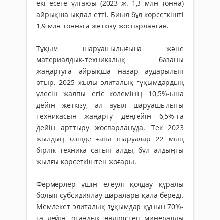
екі есеге ұлғаюы (2023 ж. 1,3 млн тонна)
айрықша ықпал етті. Биыл бұл көрсеткішті
1,9 млн тоннаға жеткізу жоспарланған.
Тұқым шаруашылығына және
материалдық-техникалық базаны
жаңартуға айрықша назар аударылып
отыр. 2025 жылы элиталық тұқымдардың
үлесін жалпы егіс көлемінің 10,5%-ына
дейін жеткізу, ал ауыл шаруашылығы
техникасын жаңарту деңгейін 6,5%-ға
дейін арттыру жоспарлануда. Тек 2023
жылдың өзінде ғана шаруалар 22 мың
бірлік техника сатып алды, бұл алдыңғы
жылғы көрсеткіштен жоғары.
Фермерлер үшін елеулі қолдау құралы
болып субсидиялау шаралары қала береді.
Мемлекет элиталық тұқымдар құнын 70%-
ға дейін, отандық өндірістегі минералды