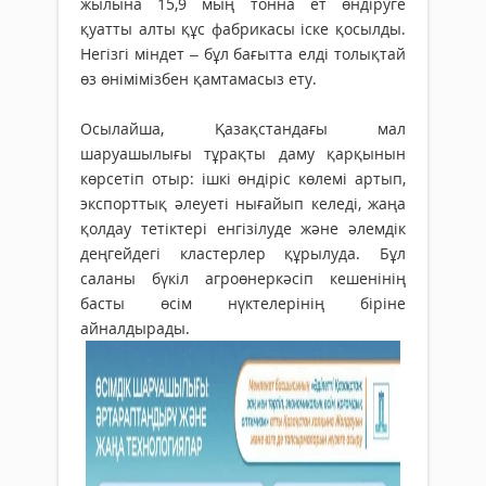
жылына 15,9 мың тонна ет өндіруге
қуатты алты құс фабрикасы іске қосылды.
Негізгі міндет – бұл бағытта елді толықтай
өз өнімімізбен қамтамасыз ету.
Осылайша, Қазақстандағы мал
шаруашылығы тұрақты даму қарқынын
көрсетіп отыр: ішкі өндіріс көлемі артып,
экспорттық әлеуеті нығайып келеді, жаңа
қолдау тетіктері енгізілуде және әлемдік
деңгейдегі кластерлер құрылуда. Бұл
саланы бүкіл агроөнеркәсіп кешенінің
басты өсім нүктелерінің біріне
айналдырады.