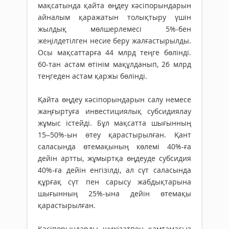
мақсатында қайта өңдеу кәсіпорындарын
айналым қаражатын толықтыру үшін
жылдық мөлшерлемесі 5%-бен
жеңілдетілген несие беру жалғастырылды.
Осы мақсаттарға 44 млрд теңге бөлінді.
60-тан астам өтінім мақұлданып, 26 млрд
теңгеден астам қаржы бөлінді.
Қайта өңдеу кәсіпорындарын салу немесе
жаңғыртуға инвестициялық субсидиялау
жұмыс істейді. Бұл мақсатта шығынның
15–50%-ын өтеу қарастырылған. Қант
саласында өтемақының көлемі 40%-ға
дейін артты, жұмыртқа өңдеуде субсидия
40%-ға дейін енгізілді, ал сүт саласында
құрғақ сүт пен сарысу жабдықтарына
шығынның 25%-ына дейін өтемақы
қарастырылған.
Кәсіпорындарды шикізатпен қамтамасыз