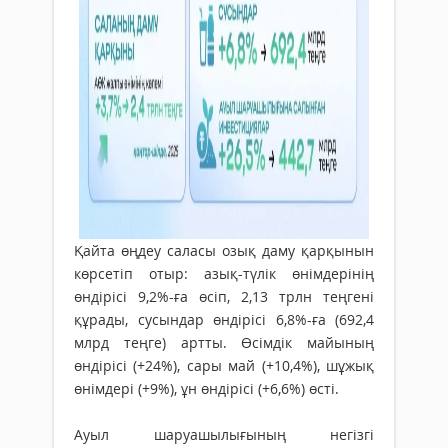
Қайта өңдеу саласы озық даму қарқынын
көрсетіп отыр: азық-түлік өнімдерінің
өндірісі 9,2%-ға өсіп, 2,13 трлн теңгені
құрады, сусындар өндірісі 6,8%-ға (692,4
млрд теңге) артты. Өсімдік майының
өндірісі (+24%), сары май (+10,4%), шұжық
өнімдері (+9%), ұн өндірісі (+6,6%) өсті.
Ауыл шаруашылығының негізгі