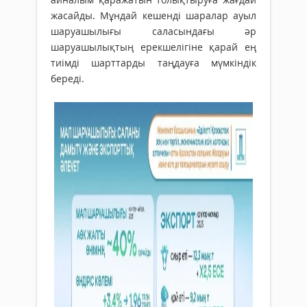
жасайды. Мұндай кешенді шаралар ауыл
шаруашылығы саласындағы әр
шаруашылықтың ерекшелігіне қарай ең
тиімді шарттарды таңдауға мүмкіндік
береді.