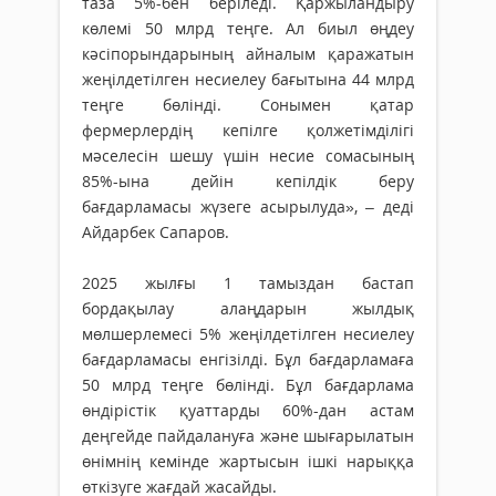
таза 5%-бен беріледі. Қаржыландыру
көлемі 50 млрд теңге. Ал биыл өңдеу
кәсіпорындарының айналым қаражатын
жеңілдетілген несиелеу бағытына 44 млрд
теңге бөлінді. Сонымен қатар
фермерлердің кепілге қолжетімділігі
мәселесін шешу үшін несие сомасының
85%-ына дейін кепілдік беру
бағдарламасы жүзеге асырылуда», – деді
Айдарбек Сапаров.
2025 жылғы 1 тамыздан бастап
бордақылау алаңдарын жылдық
мөлшерлемесі 5% жеңілдетілген несиелеу
бағдарламасы енгізілді. Бұл бағдарламаға
50 млрд теңге бөлінді. Бұл бағдарлама
өндірістік қуаттарды 60%-дан астам
деңгейде пайдалануға және шығарылатын
өнімнің кемінде жартысын ішкі нарыққа
өткізуге жағдай жасайды.