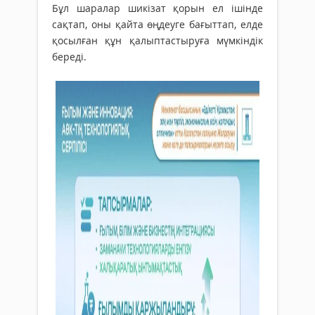
Бұл шаралар шикізат қорын ел ішінде
сақтап, оны қайта өңдеуге бағыттап, елде
қосылған құн қалыптастыруға мүмкіндік
береді.