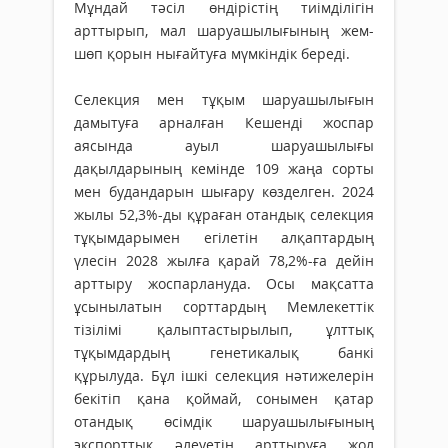
Мұндай тәсіл өндірістің тиімділігін
арттырып, мал шаруашылығының жем-
шөп қорын нығайтуға мүмкіндік береді.
Селекция мен тұқым шаруашылығын
дамытуға арналған Кешенді жоспар
аясында ауыл шаруашылығы
дақылдарының кемінде 109 жаңа сорты
мен будандарын шығару көзделген. 2024
жылы 52,3%-ды құраған отандық селекция
тұқымдарымен егілетін алқаптардың
үлесін 2028 жылға қарай 78,2%-ға дейін
арттыру жоспарлануда. Осы мақсатта
ұсынылатын сорттардың Мемлекеттік
тізілімі қалыптастырылып, ұлттық
тұқымдардың генетикалық банкі
құрылуда. Бұл ішкі селекция нәтижелерін
бекітіп қана қоймай, сонымен қатар
отандық өсімдік шаруашылығының
экспорттық әлеуетін арттыруға жол