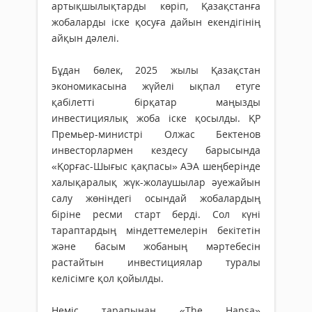
артықшылықтарды көріп, Қазақстанға
жобаларды іске қосуға дайын екендігінің
айқын дәлелі.
Бұдан бөлек, 2025 жылы Қазақстан
экономикасына жүйелі ықпал етуге
қабілетті бірқатар маңызды
инвестициялық жоба іске қосылды. ҚР
Премьер-министрі Олжас Бектенов
инвесторлармен кездесу барысында
«Қорғас-Шығыс қақпасы» АЭА шеңберінде
халықаралық жүк-жолаушылар әуежайын
салу жөніндегі осындай жобалардың
біріне ресми старт берді. Сол күні
тараптардың міндеттемелерін бекітетін
және басым жобаның мәртебесін
растайтын инвестициялар туралы
келісімге қол қойылды.
Неміс тарапынан «The Hansa»