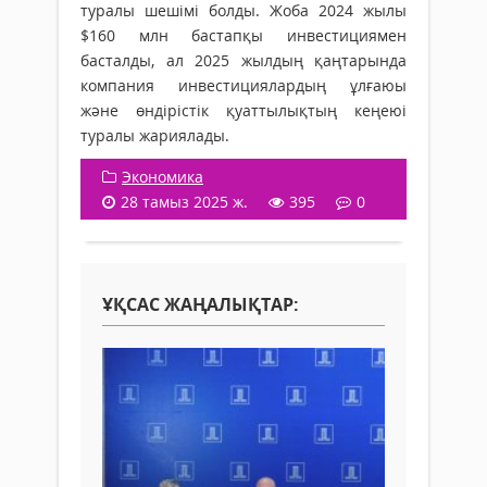
туралы шешімі болды. Жоба 2024 жылы
$160 млн бастапқы инвестициямен
басталды, ал 2025 жылдың қаңтарында
компания инвестициялардың ұлғаюы
және өндірістік қуаттылықтың кеңеюі
туралы жариялады.
Экономика
28 тамыз 2025 ж.
395
0
ҰҚСАС ЖАҢАЛЫҚТАР: