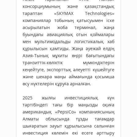
консорциумының және қазақстандық
тараптан «SKYMAX Technologies»
компаниялар тобының қатысуымен іске
асырылатын жоба терминал, жаңа
буындағы авиациялық отын қоймалары
мен мультимодальды логистикалық хаб
құрылысын қамтиды. Жаңа әуежай елдің
Азия-Тынық мұхиты өңірі бағытындағы
транзиттік-көліктік мүмкіндіктерін
кеңейтуге, экспорттық әлеуетті күшейтуге
және шекара маңы аймағында қосымша
өсу нүктелерін құруға арналған.
2025 жылғы инвестициялық күн
тәртібіндегі тағы бір маңызды оқиға
американдық «PepsiCo» компаниясының
Алматы облысында тұзды тағамдар
шығаратын зауыт құрылысына салынған
инвестиция көлемін екі есеге арттыру