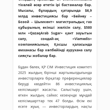
тікелей әсер ететін ірі бастамалар бар.
Мысалы, бұлардың қатарында $6,9
млрд инвестициясы бар «Бейнеу –
Бозой – Шымкент» магистральдық газ
құбырының екінші желісін салу, $580
млн «QazaqArab Sugar» қант зауытын
салу, сондай-ақ «Viamedis»
компаниясының Қосшы қаласында
емханасы бар көпбейінді аурухана салу
сияқты жобалар бар.
Бұдан бөлек, ҚР СІМ Инвестиция комитеті
2025 жылдың бірінші жартыжылдығында
инвесторларға бірқатар преференциялар
беруді көздейтін 86 инвестициялық
келісімшарт жасасты. Салыстыру үшін,
өткен жылдың сәйкес кезеңінде мұндай
келісімшарттар тек 47 болды. Өсім екі
есеге жуық — инвесторлардың нақты