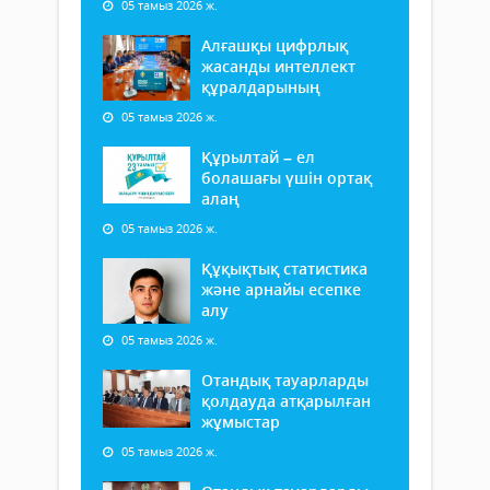
05 тамыз 2026 ж.
Алғашқы цифрлық
жасанды интеллект
құралдарының
05 тамыз 2026 ж.
Құрылтай – ел
болашағы үшін ортақ
алаң
05 тамыз 2026 ж.
Құқықтық статистика
және арнайы есепке
алу
05 тамыз 2026 ж.
Отандық тауарларды
қолдауда атқарылған
жұмыстар
05 тамыз 2026 ж.