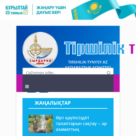
TIRSHILIK-TYNYSY.KZ
АҚПАРАТТЫҚ АГЕНТТІГІ
ЖАҢАЛЫҚТАР
Өрт қауіпсіздігі
талаптарын сақтау – әр
азаматтың