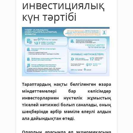
инвестициялық
күн тәртібі
Тараптардың нақты белгіленген өзара
міндеттемелері бар келісімдер
инвесторлармен нүктелік жұмыстың
тікелей нәтижесі болып саналады, оның
шеңберінде әрбір мәміле елеулі алдын
ала дайындықтан өтеді.
Олардың арасында ел экономикасына