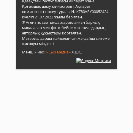
Қазақстан Республикасы Ақпарат және
Қоғамдық даму министрлігі, Ақпарат
комитетінің тіркеу туралы № KZ80VPY00052424
куәлігі 21.07.2022 жылы берілген.
® Агенттік сайтында жарияланған барлық
мақалалар мен фото-бейне материалдардың
авторлық құқықтары қорғалған.
Материалдарды пайдаланған жағдайда сілтеме
жасалуы міндетті.
Меншік иесі:
«Сыр медиа»
ЖШС.