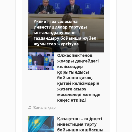
Үкімет газ саласына
инвестициялар тартуды
ынталандыру және
газдандыру бойынша жүйелі
жұмыстар жүргізуде
Олжас Бектенов
жоғары деңгейдегі
келіссөздер
қорытындысы
бойынша қазақ-
қытай келісімдерін
жүзеге асыру
мәселелері жөнінде
кеңес өткізді
Жаңалықтар
Қазақстан – өңірдегі
инвестиция тарту
бойынша көшбасшы