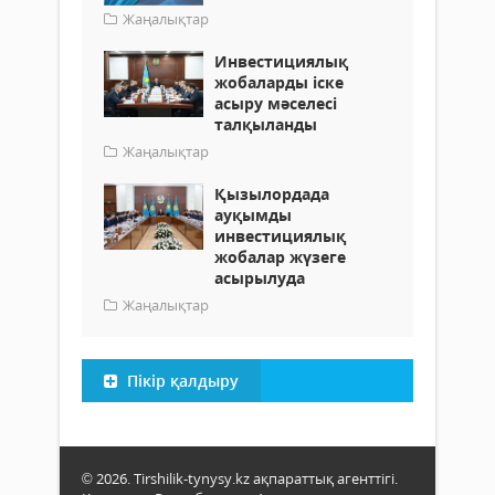
Жаңалықтар
Инвестициялық
жобаларды іске
асыру мәселесі
талқыланды
Жаңалықтар
Қызылордада
ауқымды
инвестициялық
жобалар жүзеге
асырылуда
Жаңалықтар
Пікір қалдыру
© 2026. Tirshilik-tynysy.kz ақпараттық агенттігі.