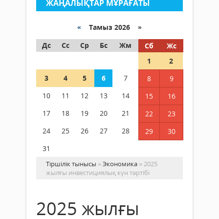
ЖАҢАЛЫҚТАР МҰРАҒАТЫ
«
Тамыз 2026 »
Дс
Сс
Ср
Бс
Жм
Сб
Жс
1
2
3
4
5
6
7
8
9
10
11
12
13
14
15
16
17
18
19
20
21
22
23
24
25
26
27
28
29
30
31
Тіршілік тынысы
»
Экономика
» 2025
жылғы инвестициялық күн тәртібі
2025 жылғы