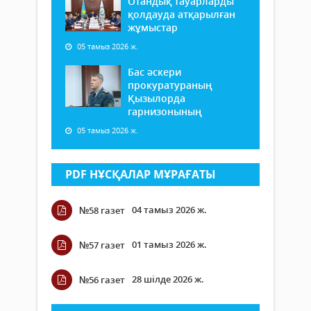
Отандық тауарларды
қолдауда атқарылған
жұмыстар
05 тамыз 2026 ж.
Бас әскери
прокуратураның
Қызылорда
гарнизонының
05 тамыз 2026 ж.
PDF НҰСҚАЛАР МҰРАҒАТЫ
04 тамыз 2026 ж.
№58 газет
01 тамыз 2026 ж.
№57 газет
28 шілде 2026 ж.
№56 газет