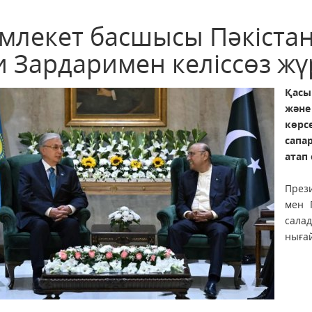
млекет басшысы Пәкістан
 Зардаримен келіссөз жүр
Қасы
және
көрс
сапа
атап 
Прези
мен 
сала
ныға