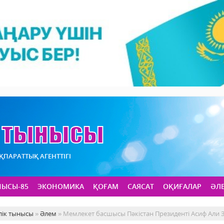
АҚПАРАТТЫҚ АГЕНТТІГІ
НЫСЫ-85
ЭКОНОМИКА
ҚОҒАМ
САЯСАТ
ОҚИҒАЛАР
ӘЛ
лік тынысы
»
Әлем
» Мемлекет басшысы Пәкістан Президенті Асиф Али З