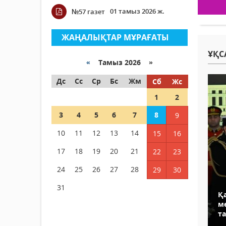
01 тамыз 2026 ж.
№57 газет
ЖАҢАЛЫҚТАР МҰРАҒАТЫ
ҰҚС
«
Тамыз 2026 »
Дс
Сс
Ср
Бс
Жм
Сб
Жс
1
2
3
4
5
6
7
8
9
10
11
12
13
14
15
16
17
18
19
20
21
22
23
24
25
26
27
28
29
30
31
Қ
ме
т