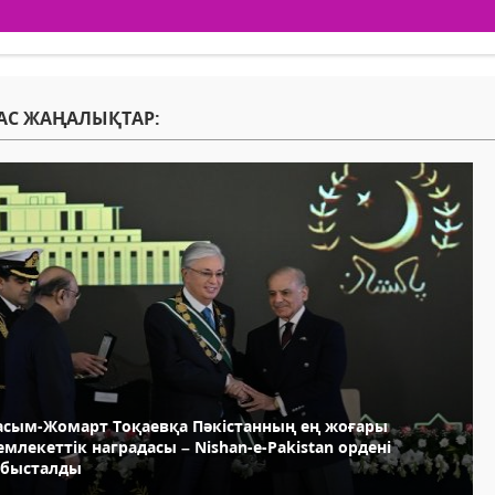
АС ЖАҢАЛЫҚТАР:
асым-Жомарт Тоқаевқа Пәкістанның ең жоғары
млекеттік наградасы – Nishan-e-Pakistan ордені
абысталды