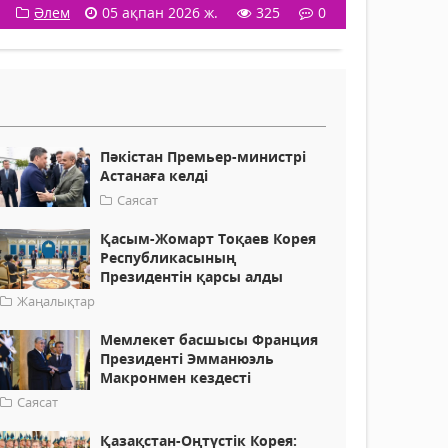
Әлем
05 ақпан 2026 ж.
325
0
Пәкістан Премьер-министрі
Астанаға келді
Саясат
Қасым-Жомарт Тоқаев Корея
Республикасының
Президентін қарсы алды
Жаңалықтар
Мемлекет басшысы Франция
Президенті Эмманюэль
Макронмен кездесті
Саясат
Қазақстан-Оңтүстік Корея: