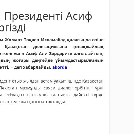
 Президенті Асиф
гізді
м-Жомарт Тоқаев Исламабад қаласында өзіне
 Қазақстан делегациясына қонақжайлық
еткені үшін Асиф Али Зардариге алғыс айтып,
рдың жоғары деңгейде ұйымдастырылғанын
өтті, – деп хабарлайды.
akorda
дент отыз жылдан астам уақыт ішінде Қазақстан
Пәкістан мазмұнды саяси диалог өрбітіп, түрлі
да екіжақты ынтымақ- тастықты дәйекті түрде
йтып келе жатқанына тоқталды.