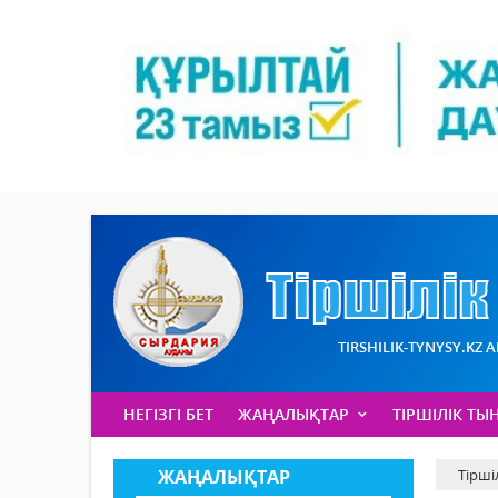
TIRSHILIK-TYNYSY.KZ 
НЕГІЗГІ БЕТ
ЖАҢАЛЫҚТАР
ТІРШІЛІК ТЫ
ЖАҢАЛЫҚТАР
Тірші