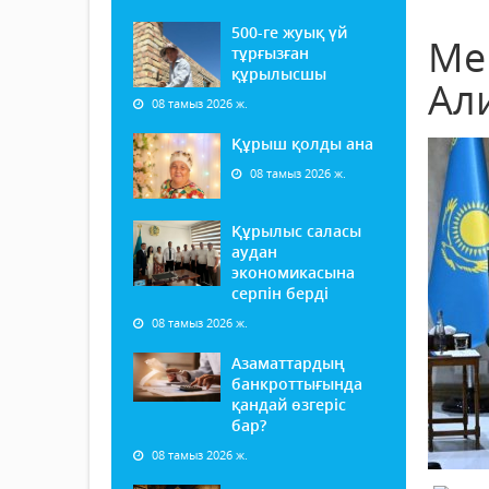
500-ге жуық үй
Ме
тұрғызған
құрылысшы
Али
08 тамыз 2026 ж.
Құрыш қолды ана
08 тамыз 2026 ж.
Құрылыс саласы
аудан
экономикасына
серпін берді
08 тамыз 2026 ж.
Азаматтардың
банкроттығында
қандай өзгеріс
бар?
08 тамыз 2026 ж.