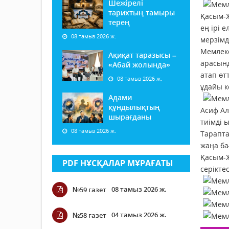
Шежірелі
тарихтың тамыры
Қасым-Ж
терең
ең ірі 
08 тамыз 2026 ж.
мерзімд
Мемлеке
Ақиқат таразысы –
арасынд
«Абай жолында»
атап өт
08 тамыз 2026 ж.
ұдайы к
Адами
құндылықтың
Асиф Ал
шырағданы
тиімді 
08 тамыз 2026 ж.
Тарапта
жаңа ба
Қасым-Ж
PDF НҰСҚАЛАР МҰРАҒАТЫ
серіктес
08 тамыз 2026 ж.
№59 газет
04 тамыз 2026 ж.
№58 газет