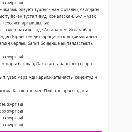
омикалық әлеуеті тұрғысынан Орталық Азиядағы
с түйіскен тұста тиімді орналасқан. Бұл – ұзақ
ды геосаяси артықшылық.
ссөздер нәтижесінде Астана мен Исламабад
ндегі Бірлескен декларацияға қол қойылғанын
і елдің барлық бағыт бойынша ықпалдастықты
 жоғары бағалап, Пәкістан тарапының өзара
асып, ұзақ мерзімді қарым-қатынасты кеңейтудің
ында Қазақстан мен Пәкістан арасындағы