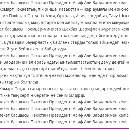
омарт Тоқаевтың пікірінше, Қазақстан – жер аумағы мен экон
ел. Ал Пәкістан Оңтүстік Азия, Орталық Азия, сондай-ақ Таяу Шығы
і стратегиялық мақсаттарға қол жеткізуге ықпал ететін маңыз
т басшысы Премьер-министр Шахбаз Шарифпен жүргізген келі
ағы қарым-қатынасты жаңа стратегиялық деңгейге көтеру жөні
ті. Бұл қадам бауырластық байланыстарды толық айқындап, ек
еңейтуге бейіл екенін байқатады.
и Зардари екі ел арасындағы ынтымақтастықтың даму деңгейін
ықпалдастықты одан әрі нығайтуға ниетті екенін растады.
р екіжақты күн тәртібінің өзекті мәселелері жөнінде пікір алм
ғыттарын белгіледі.
омарт Тоқаев сапар қорытындысы қос халықтың өркендеуі жол
тікке тың серпін беретініне сенім білдірді.