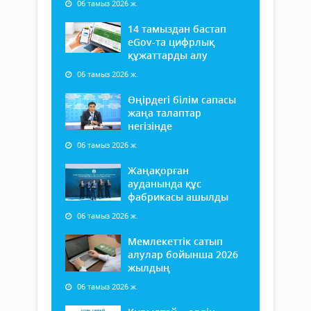
06 тамыз 2026 ж.
14 тамыздан бастап
еGov-та цифрлық
құжаттарды алу
06 тамыз 2026 ж.
Өңірдегі білім сапасы
жаңа талаптар
негізінде
06 тамыз 2026 ж.
Жаңақорған
ауданында құс
фабрикасы ашылды
06 тамыз 2026 ж.
Мемлекеттік сатып
алулар бойынша 2026
жылдың
06 тамыз 2026 ж.