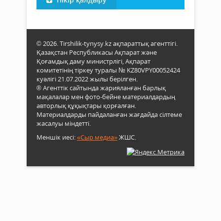
© 2026. Tirshilik-tynysy.kz ақпараттық агенттігі.
Қазақстан Республикасы Ақпарат және
Қоғамдық даму министрлігі, Ақпарат
комитетінің тіркеу туралы № KZ80VPY00052424
куәлігі 21.07.2022 жылы берілген.
® Агенттік сайтында жарияланған барлық
мақалалар мен фото-бейне материалдардың
авторлық құқықтары қорғалған.
Материалдарды пайдаланған жағдайда сілтеме
жасалуы міндетті.
Меншік иесі:
«Сыр медиа»
ЖШС.