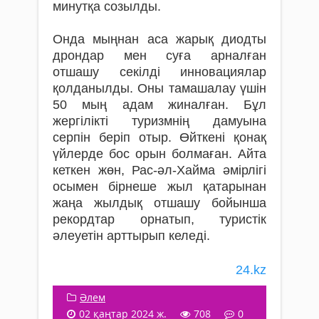
минутқа cозылды.
Онда мыңнан аса жарық диодты
дрондар мен суға арналған
отшашу секілді инновациялар
қолданылды. Оны тамашалау үшін
50 мың адам жиналған. Бұл
жергілікті туризмнің дамуына
серпін беріп отыр. Өйткені қонақ
үйлерде бос орын болмаған. Айта
кеткен жөн, Рас-әл-Хайма әмірлігі
осымен бірнеше жыл қатарынан
жаңа жылдық отшашу бойынша
рекордтар орнатып, туристік
әлеуетін арттырып келеді.
24.kz
Әлем
02 қаңтар 2024 ж.
708
0