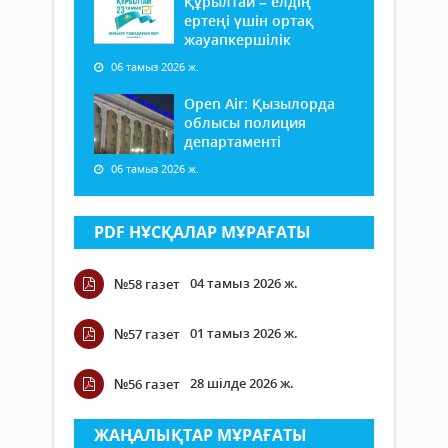
Құрылтай – елдің
ертеңі үшін ортақ
жауапкершілік
06 тамыз 2026 ж.
Open Air: Қызылорда
облысы полиция
департаменті
06 тамыз 2026 ж.
PDF НҰСҚАЛАР МҰРАҒАТЫ
04 тамыз 2026 ж.
№58 газет
01 тамыз 2026 ж.
№57 газет
28 шілде 2026 ж.
№56 газет
ЖАҢАЛЫҚТАР МҰРАҒАТЫ