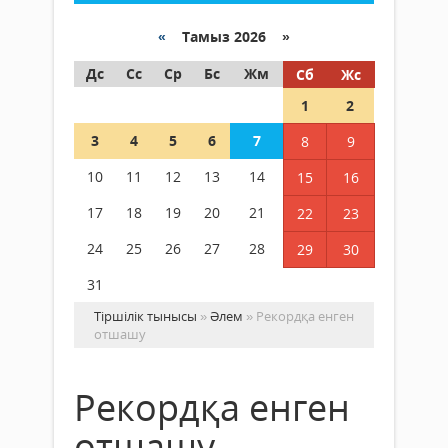
«
Тамыз 2026 »
Дс
Сс
Ср
Бс
Жм
Сб
Жс
1
2
3
4
5
6
7
8
9
10
11
12
13
14
15
16
17
18
19
20
21
22
23
24
25
26
27
28
29
30
31
Тіршілік тынысы
»
Әлем
» Рекордқа енген
отшашу
Рекордқа енген
отшашу