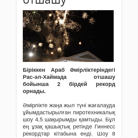
Біріккен Араб Әмірліктеріндегі
Рас-әл-Хаймада отшашу
бойынша 2 бірдей рекорд
орнады.
Әмірлікте жаңа жыл түні жағалауда
ұйымдастырылған пиротехникалық
шоу 4,5 шақырымды қамтыды. Бұл
ең ұзақ қашықтық ретінде Гиннесс
рекордтар кітабына енді. Шоу 8