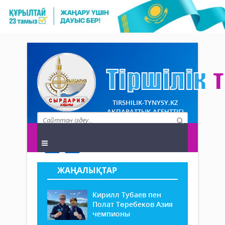
TIRSHILIK-TYNYSY.KZ
АҚПАРАТТЫҚ АГЕНТТІГІ
ЖАҢАЛЫҚТАР
Кирилл Тубаев пен
Полат Төребеков Азия
чемпионы