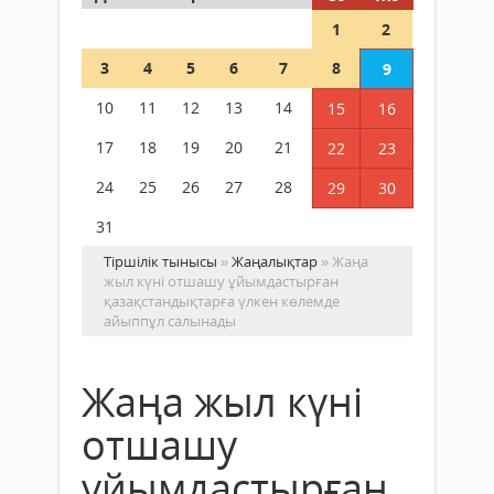
1
2
3
4
5
6
7
8
9
10
11
12
13
14
15
16
17
18
19
20
21
22
23
24
25
26
27
28
29
30
31
Тіршілік тынысы
»
Жаңалықтар
» Жаңа
жыл күні отшашу ұйымдастырған
қазақстандықтарға үлкен көлемде
айыппұл салынады
Жаңа жыл күні
отшашу
ұйымдастырған