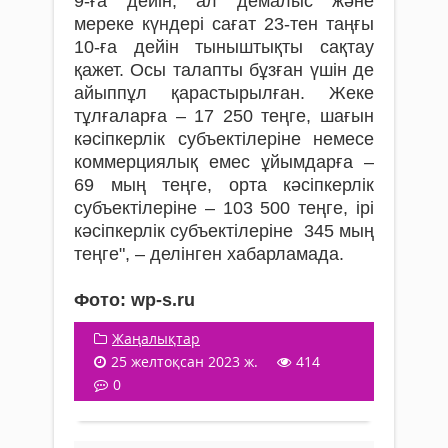
9-ға дейін, ал демалыс және
мереке күндері сағат 23-тен таңғы
10-ға дейін тыныштықты сақтау
қажет. Осы талапты бұзған үшін де
айыппұл қарастырылған. Жеке
тұлғаларға – 17 250 теңге, шағын
кәсіпкерлік субъектілеріне немесе
коммерциялық емес ұйымдарға –
69 мың теңге, орта кәсіпкерлік
субъектілеріне – 103 500 теңге, ірі
кәсіпкерлік субъектілеріне 345 мың
теңге", – делінген хабарламада.
Фото: wp-s.ru
Жаңалықтар
25 желтоқсан 2023 ж.
414
0