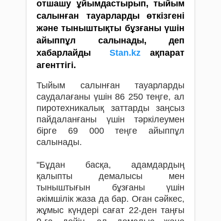
отшашу ұйымдастырып, тыйым
салынған тауарларды өткізгені
және тыныштықты бұзғаны үшін
айыппұл салынады, деп
хабарлайды
Stan.kz
ақпарат
агенттігі.
Тыйым салынған тауарларды
саудалағаны үшін 86 250 теңге, ал
пиротехникалық заттарды заңсыз
пайдаланғаны үшін тәркілеумен
бірге 69 000 теңге айыппұл
салынады.
"Бұдан басқа, адамдардың
қалыпты демалысы мен
тыныштығын бұзғаны үшін
әкімшілік жаза да бар. Оған сәйкес,
жұмыс күндері сағат 22-ден таңғы