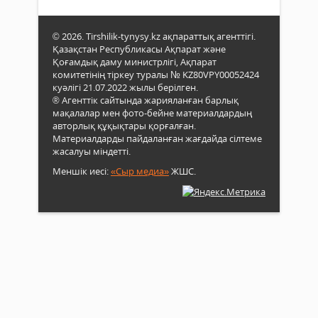
© 2026. Tirshilik-tynysy.kz ақпараттық агенттігі.
Қазақстан Республикасы Ақпарат және
Қоғамдық даму министрлігі, Ақпарат
комитетінің тіркеу туралы № KZ80VPY00052424
куәлігі 21.07.2022 жылы берілген.
® Агенттік сайтында жарияланған барлық
мақалалар мен фото-бейне материалдардың
авторлық құқықтары қорғалған.
Материалдарды пайдаланған жағдайда сілтеме
жасалуы міндетті.
Меншік иесі:
«Сыр медиа»
ЖШС.