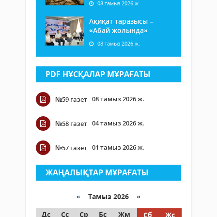
08 тамыз 2026 ж.
Ақиқат таразысы –
«Абай жолында»
08 тамыз 2026 ж.
PDF НҰСҚАЛАР МҰРАҒАТЫ
08 тамыз 2026 ж.
№59 газет
04 тамыз 2026 ж.
№58 газет
01 тамыз 2026 ж.
№57 газет
ЖАҢАЛЫҚТАР МҰРАҒАТЫ
«
Тамыз 2026 »
Дс
Сс
Ср
Бс
Жм
Сб
Жс