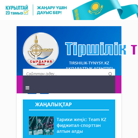
TIRSHILIK-TYNYSY.KZ
АҚПАРАТТЫҚ АГЕНТТІГІ
ЖАҢАЛЫҚТАР
Тарихи жеңіс: Team KZ
фиджитал-спорттан
алтын алды