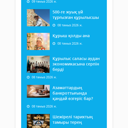
09 тамыз 2026 ж.
500-ге жуық үй
тұрғызған құрылысшы
08 тамыз 2026 ж.
Құрыш қолды ана
08 тамыз 2026 ж.
Құрылыс саласы аудан
экономикасына серпін
берді
08 тамыз 2026 ж.
Азаматтардың
банкроттығында
қандай өзгеріс бар?
08 тамыз 2026 ж.
Шежірелі тарихтың
тамыры терең