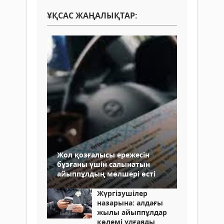
ҰҚСАС ЖАҢАЛЫҚТАР:
Жол қозғалысы ережесін
бұзғаны үшін салынатын
айыппұлдың мөлшері өсті
Жүргізушілер
назарына: алдағы
жылы айыппұлдар
көлемі ұлғаяды