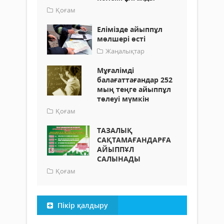
Қоғам
Елімізде айыппұл
мөлшері өсті
Жаңалықтар
Мұғалімді
балағаттағандар 252
мың теңге айыппұл
төлеуі мүмкін
Қоғам
ТАЗАЛЫҚ
САҚТАМАҒАНДАРҒА
АЙЫППҰЛ
САЛЫНАДЫ
Қоғам
Пікір қалдыру