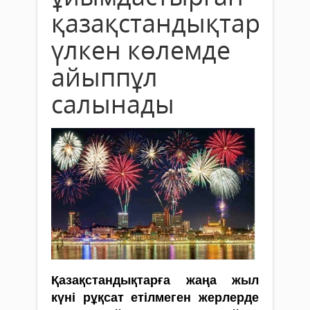
қазақстандықтарға
үлкен көлемде
айыппұл
салынады
Қазақстандықтарға жаңа жыл
күні рұқсат етілмеген жерлерде