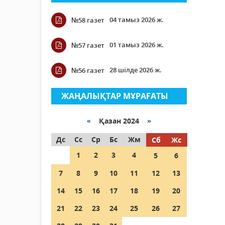
04 тамыз 2026 ж.
№58 газет
01 тамыз 2026 ж.
№57 газет
28 шілде 2026 ж.
№56 газет
ЖАҢАЛЫҚТАР МҰРАҒАТЫ
«
Қазан 2024
»
Дс
Сс
Ср
Бс
Жм
Сб
Жс
1
2
3
4
5
6
7
8
9
10
11
12
13
14
15
16
17
18
19
20
21
22
23
24
25
26
27