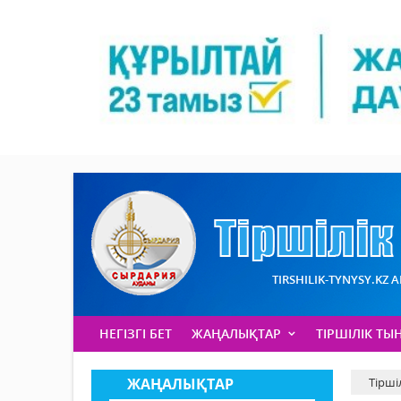
TIRSHILIK-TYNYSY.KZ 
НЕГІЗГІ БЕТ
ЖАҢАЛЫҚТАР
ТІРШІЛІК ТЫ
ЖАҢАЛЫҚТАР
Тірші