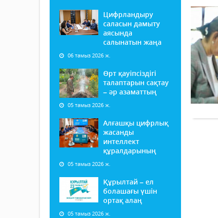
Цифрландыру
саласын дамыту
аясында
салынатын жаңа
06 тамыз 2026 ж.
Өрт қауіпсіздігі
талаптарын сақтау
– әр азаматтың
05 тамыз 2026 ж.
Алғашқы цифрлық
жасанды
интеллект
құралдарының
05 тамыз 2026 ж.
Құрылтай – ел
болашағы үшін
ортақ алаң
05 тамыз 2026 ж.