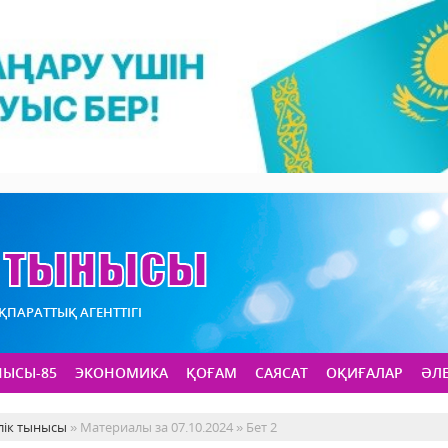
АҚПАРАТТЫҚ АГЕНТТІГІ
НЫСЫ-85
ЭКОНОМИКА
ҚОҒАМ
САЯСАТ
ОҚИҒАЛАР
ӘЛ
лік тынысы
» Материалы за 07.10.2024 » Бет 2