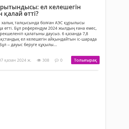
рытындысы: ел келешегін
 қалай өтті?
ы халық талқысында болған АЭС құрылысы
 өтті. Бұл референдум 2024 жылдың ғана емес,
рекшеленіп қалатыны даусыз. 6 қазанда 7,8
ақстандық ел келешегін айқындайтын іс-шарада
Бұл – дауыс беруге құқылы...
07 қазан 2024 ж.
308
0
Толығырақ