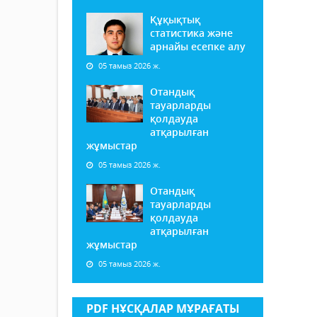
Құқықтық
статистика және
арнайы есепке алу
05 тамыз 2026 ж.
Отандық
тауарларды
қолдауда
атқарылған
жұмыстар
05 тамыз 2026 ж.
Отандық
тауарларды
қолдауда
атқарылған
жұмыстар
05 тамыз 2026 ж.
PDF НҰСҚАЛАР МҰРАҒАТЫ