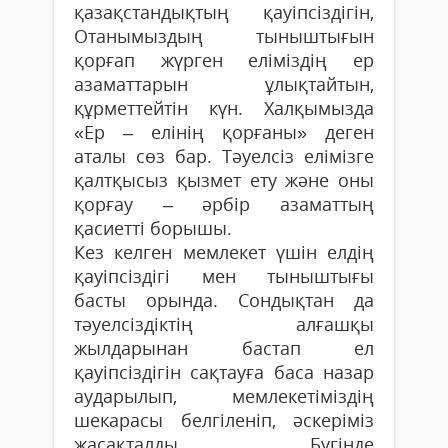
қазақстандықтың қауіпсіздігін,
Отанымыздың тыныштығын
қорғап жүрген еліміздің ер
азаматтарын ұлықтайтын,
құрметтейтін күн. Халқымызда
«Ер – елінің қорғаны» деген
аталы сөз бар. Тәуелсіз елімізге
қалтқысыз қызмет ету және оны
қорғау – әрбір азаматтың
қасиетті борышы.
Кез келген мемлекет үшін елдің
қауіпсіздігі мен тыныштығы
басты орында. Сондықтан да
тәуелсіздіктің алғашқы
жылдарынан бастап ел
қауіпсіздігін сақтауға баса назар
аударылып, мемлекетіміздің
шекарасы белгіленіп, әскеріміз
жасақталды. Бүгінде