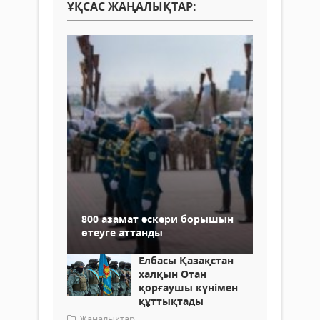
ҰҚСАС ЖАҢАЛЫҚТАР:
800 азамат әскери борышын
өтеуге аттанды
Елбасы Қазақстан
халқын Отан
қорғаушы күнімен
құттықтады
Жаңалықтар