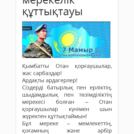
құттықтауы
Қымбатты Отан қорғаушылар,
жас сарбаздар!
Ардақты ардагерлер!
Сіздерді батырлық пен ерліктің,
шыдамдылық пен төзімділіктің
мерекесі болған – Отан
қорғаушылар күнімен шын
жүректен құттықтаймын!
Бұл мереке – мемлекеттің,
қоғамның және әрбір