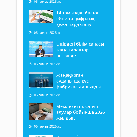
06 тамыз 2026 ж.
14 тамыздан бастап
еGov-та цифрлық
құжаттарды алу
06 тамыз 2026 ж.
Өңірдегі білім сапасы
жаңа талаптар
негізінде
06 тамыз 2026 ж.
Жаңақорған
ауданында құс
фабрикасы ашылды
06 тамыз 2026 ж.
Мемлекеттік сатып
алулар бойынша 2026
жылдың
06 тамыз 2026 ж.