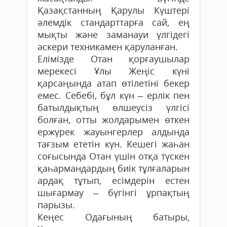
Қазақстанның Қарулы Күштері
әлемдік стандарттарға сай, ең
мықты және заманауи үлгідегі
әскери техникамен қаруланған.
Елімізде Отан қорғаушылар
мерекесі Ұлы Жеңіс күні
қарсаңында атап өтілетіні бекер
емес. Себебі, бұл күн – ерлік пен
батылдықтың өлшеусіз үлгісі
болған, отты жолдарымен өткен
ержүрек жауынгерлер алдында
тағзым ететін күн. Кешегі жаһан
соғысында Отан үшін отқа түскен
қаһармандардың биік тұлғаларын
ардақ тұтып, есімдерін естен
шығармау – бүгінгі ұрпақтың
парызы.
Кеңес Одағының батыры,