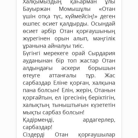
Халқымыздың қаһарман ұлы
Бауыржан Момышұлы «Отан
үшін отқа түс, күймейсің!» деген
өшпес өсиет қалдырды. Осындай
өсиет әрбір Отан қорғаушының
жүрегінен орын алып, мәңгілік
ұранына айналуы тиіс.
Бүгінгі мерекеге орай Сырдария
ауданынан бір топ жастар Отан
алдындағы әскери борышын
өтеуге аттанғалы тұр. Жас
сарбаздар Еліне қорған, халқына
пана болсын! Елін, жерін, Отанын
қорғайтын, ел іргесінің беріктігін,
халықтың тыныштығын күзететін
мықты сарбаз болсын!
Қадірменді, ардагерлер,
сарбаздар!
Сіздерді Отан қорғаушылар