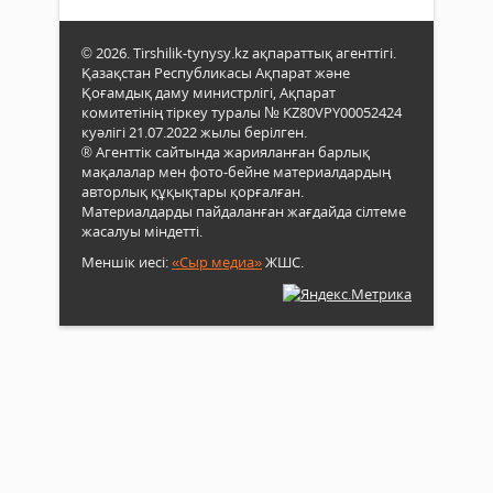
© 2026. Tirshilik-tynysy.kz ақпараттық агенттігі.
Қазақстан Республикасы Ақпарат және
Қоғамдық даму министрлігі, Ақпарат
комитетінің тіркеу туралы № KZ80VPY00052424
куәлігі 21.07.2022 жылы берілген.
® Агенттік сайтында жарияланған барлық
мақалалар мен фото-бейне материалдардың
авторлық құқықтары қорғалған.
Материалдарды пайдаланған жағдайда сілтеме
жасалуы міндетті.
Меншік иесі:
«Сыр медиа»
ЖШС.