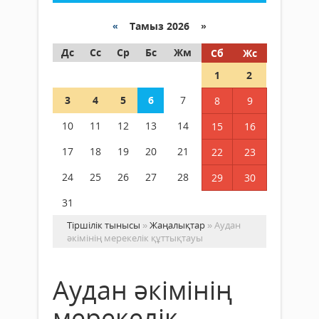
«
Тамыз 2026 »
Дс
Сс
Ср
Бс
Жм
Сб
Жс
1
2
3
4
5
6
7
8
9
10
11
12
13
14
15
16
17
18
19
20
21
22
23
24
25
26
27
28
29
30
31
Тіршілік тынысы
»
Жаңалықтар
» Аудан
әкімінің мерекелік құттықтауы
Аудан әкімінің
мерекелік