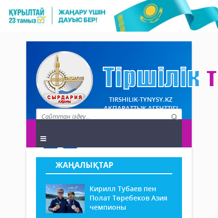
TIRSHILIK-TYNYSY.KZ
АҚПАРАТТЫҚ АГЕНТТІГІ
ЖАҢАЛЫҚТАР
Кирилл Тубаев пен
Полат Төребеков Азия
чемпионы