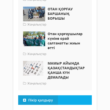
ОТАН ҚОРҒАУ
БАРШАНЫҢ
БОРЫШЫ
Жаңалықтар
Отан қорғаушылар
күніне орай
салтанатты жиын
өтті
Жаңалықтар
МАМЫР АЙЫНДА
ҚАЗАҚСТАНДЫҚТАР
ҚАНША КҮН
ДЕМАЛАДЫ
Жаңалықтар
Пікір қалдыру