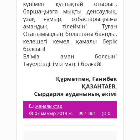
күнімен құттықтай отырып,
баршаңызға мықты денсаулық,
ұзақ ғұмыр, отбастарыңызға
амандық тілеймін! Туған
Отанымыздың болашағы баянды,
келешегі кемел, қамалы берік
болсын!
Еліміз аман болсын!
Тәуелсіздігіміз мәңгі болғай!
Құрметпен, Ғанибек
ҚАЗАНТАЕВ,
Сырдария ауданының әкімі
Жаңалықтар
07 мамыр 2019 ж.
1 061
0