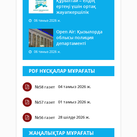
Құрылтай – елдің
ертеңі үшін ортақ
жауапкершілік
06 тамыз 2026 ж.
Open Air: Қызылорда
облысы полиция
департаменті
06 тамыз 2026 ж.
PDF НҰСҚАЛАР МҰРАҒАТЫ
04 тамыз 2026 ж.
№58 газет
01 тамыз 2026 ж.
№57 газет
28 шілде 2026 ж.
№56 газет
ЖАҢАЛЫҚТАР МҰРАҒАТЫ