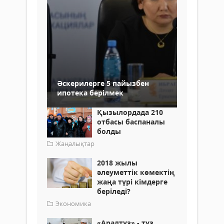
Әскерилерге 5 пайызбен
ипотека берілмек
Қызылордада 210
отбасы баспаналы
болды
Жаңалықтар
2018 жылы
әлеуметтік көмектің
жаңа түрі кімдерге
беріледі?
Экономика
«Аралтұз» - тұз