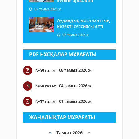
күніне арналған
07 тамыз 2026 ж.
Аудандық мәслихаттың
кезекті сессиясы өтті
07 тамыз 2026 ж.
PDF НҰСҚАЛАР МҰРАҒАТЫ
08 тамыз 2026 ж.
№59 газет
04 тамыз 2026 ж.
№58 газет
01 тамыз 2026 ж.
№57 газет
ЖАҢАЛЫҚТАР МҰРАҒАТЫ
«
Тамыз 2026 »