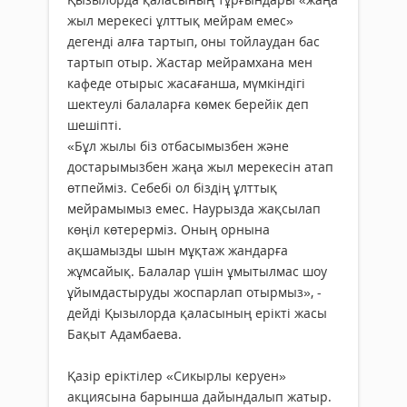
жыл мерекесі ұлттық мейрам емес»
дегенді алға тартып, оны тойлаудан бас
тартып отыр. Жастар мейрамхана мен
кафеде отырыс жасағанша, мүмкіндігі
шектеулі балаларға көмек берейік деп
шешіпті.
«Бұл жылы біз отбасымызбен және
достарымызбен жаңа жыл мерекесін атап
өтпейміз. Себебі ол біздің ұлттық
мейрамымыз емес. Наурызда жақсылап
көңіл көтерерміз. Оның орнына
ақшамызды шын мұқтаж жандарға
жұмсайық. Балалар үшін ұмытылмас шоу
ұйымдастыруды жоспарлап отырмыз», -
дейді Қызылорда қаласының ерікті жасы
Бақыт Адамбаева.
Қазір еріктілер «Сикырлы керуен»
акциясына барынша дайындалып жатыр.