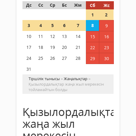
Дс
Сс
Ср
Бс
Жм
Сб
Жс
1
2
3
4
5
6
7
8
9
10
11
12
13
14
15
16
17
18
19
20
21
22
23
24
25
26
27
28
29
30
31
Тіршілік тынысы
»
Жаңалықтар
»
Қызылордалықтар жаңа жыл мерекесін
тойламайтын болды
Қызылордалықтар
жаңа жыл
мерекесін