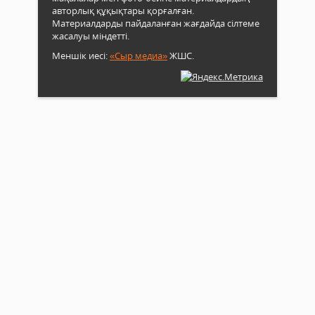
авторлық құқықтары қорғалған.
Материалдарды пайдаланған жағдайда сілтеме
жасалуы міндетті.
Меншік иесі:
«Сыр медиа»
ЖШС.