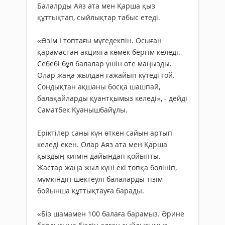
Балалрды Аяз ата мен Қарша қыз
құттықтап, сыйлықтар табыс етеді.
«Өзім І топтағы мүгедекпін. Осыған
қарамастан акцияға көмек бергім келеді.
Себебі бұл балалар үшін өте маңызды.
Олар жаңа жылдан ғажайып күтеді ғой.
Сондықтан ақшаны босқа шашпай,
балақайларды қуантқымыз келеді», - дейді
Саматбек Қуанышбайұлы.
Еріктілер саны күн өткен сайын артып
келеді екен. Олар Аяз ата мен Қарша
қыздың киімін дайындап қойыпты.
Жастар жаңа жыл күні екі топқа бөлініп,
мүмкіндігі шектеулі балаларды тізім
бойынша құттықтауға барады.
«Біз шамамен 100 балаға барамыз. Әрине