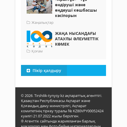
өндіруші және
өңдеуші көшбасшы
кәсіпорын
Жаңалықтар
ЖАҢА НЫСАНДАҒЫ
АТАУЛЫ ӘЛЕУМЕТТІК
КӨМЕК
Қоғам
Пікір қалдыру
© 2026. Tirshilik-tynysy.kz ақпараттық агенттігі.
Қазақстан Республикасы Ақпарат және
Қоғамдық даму министрлігі, Ақпарат
комитетінің тіркеу туралы № KZ80VPY00052424
куәлігі 21.07.2022 жылы берілген.
® Агенттік сайтында жарияланған барлық
мақалалар мен фото-бейне материалдардың