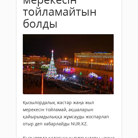
тойламайтын
болды
Қызылордалық жастар жаңа жыл
мерекесін тойламай, ақшаларын
қайырымдылыққа жұмсауды жоспарлап
отыр деп хабарлайды NUR.KZ.
Қызылорда қаласының тұрғындары «жаңа