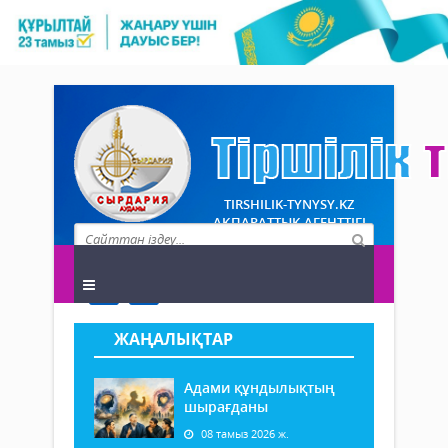
TIRSHILIK-TYNYSY.KZ
АҚПАРАТТЫҚ АГЕНТТІГІ
ЖАҢАЛЫҚТАР
Адами құндылықтың
шырағданы
08 тамыз 2026 ж.