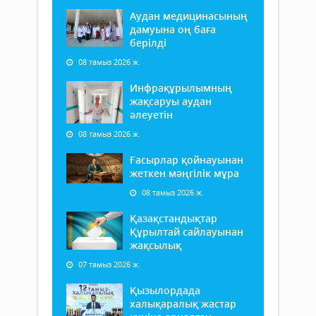
Аудан медицинасының
дамуына оң баға
берілді
08 тамыз 2026 ж.
Инфрақұрылымның
жақсаруы аудан
әлеуетін
08 тамыз 2026 ж.
Ғасырлар қойнауынан
жеткен мәңгілік мұра
08 тамыз 2026 ж.
Қазақстандықтар
Құрылтай сайлауынан
жақсылық
07 тамыз 2026 ж.
Қызылордада
халықаралық жастар