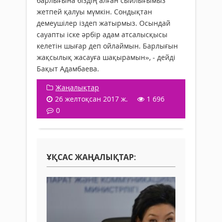
барлығына біздің алған сыйлығымыз
жетпей қалуы мүмкін. Сондықтан
демеушілер іздеп жатырмыз. Осындай
сауапты іске әрбір адам атсалысқысы
келетін шығар деп ойлаймын. Барлығын
жақсылық жасауға шақырамын», - дейді
Бақыт Адамбаева.
Жаңалықтар
26 желтоқсан 2017 ж.
1 696
0
ҰҚСАС ЖАҢАЛЫҚТАР: