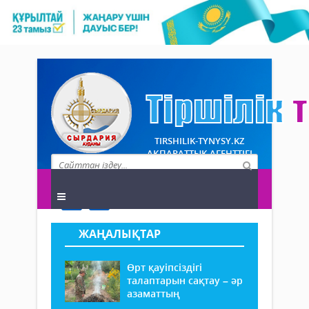
TIRSHILIK-TYNYSY.KZ
АҚПАРАТТЫҚ АГЕНТТІГІ
ЖАҢАЛЫҚТАР
Өрт қауіпсіздігі
талаптарын сақтау – әр
азаматтың