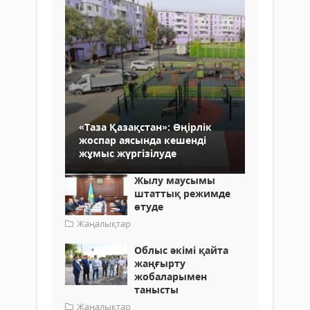
«Таза Қазақстан»: Өңірлік
жоспар аясында кешенді
жұмыс жүргізілуде
Жылу маусымы
штаттық режимде
өтуде
Жаңалықтар
Облыс әкімі қайта
жаңғырту
жобаларымен
танысты
Жаңалықтар