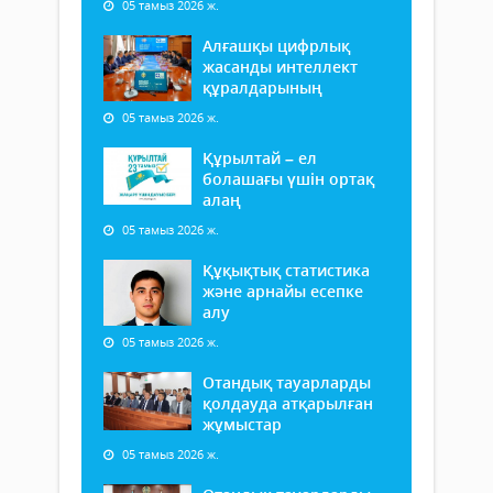
05 тамыз 2026 ж.
Алғашқы цифрлық
жасанды интеллект
құралдарының
05 тамыз 2026 ж.
Құрылтай – ел
болашағы үшін ортақ
алаң
05 тамыз 2026 ж.
Құқықтық статистика
және арнайы есепке
алу
05 тамыз 2026 ж.
Отандық тауарларды
қолдауда атқарылған
жұмыстар
05 тамыз 2026 ж.