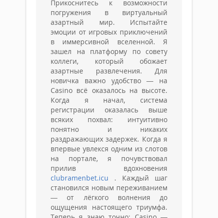
Прикоснитесь к возможности
погружения в виртуальный
азартный мир. Испытайте
эмоции от игровых приключений
в иммерсивной вселенной. Я
зашел на платформу по совету
коллеги, который обожает
азартные развлечения. Для
новичка важно удобство — на
Casino всё оказалось на высоте.
Когда я начал, система
регистрации оказалась выше
всяких похвал: интуитивно
понятно и никаких
раздражающих задержек. Когда я
впервые увлекся одним из слотов
на портале, я почувствовал
прилив вдохновения
clubramenbet.icu
. Каждый шаг
становился новым переживанием
— от лёгкого волнения до
ощущения настоящего триумфа.
Теперь я знаю точно: Casino —