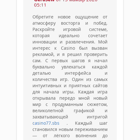
05:11
Обретите новое ощущение от
атмосферу восторга и побед.
Раскройте игровой системе,
которая идеально сочетает
инновации и развлечения. Мой
интерес к Casino был вызван
рекламой, и я решил проверить
сам. С первых шагов я начал
буквально увлекаться каждой
деталью интерфейса и
количества игр. Один из самых
интуитивных и приятных сайтов
для начала игры. Каждая игра
открывала передо мной новый
мир с продуманным сюжетом,
великолепной графикой и
захватывающей интригой
casino77.sbs
. Каждый шаг
становился новым переживанием
— от лёгкого волнения до