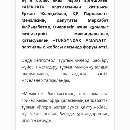
Бүгін облыс әкімі Мұрат Ергешбаев,
«АМАНАТ» партиясының хатшысы
Ержан Жылқыбаев, ҚР Парламенті
Мәжілісінің депутаты Мархабат
Жайымбетов, Өнеркәсіп және құрылыс
министрлігі мамандарының
қатысуымен «TURǴYNDAR AMANATY»
партиялық жобасы аясында форум өтті.
Онда көппәтерлі тұрғын үйлерді басқару
жүйесін жетілдіру, тұрғын үй-коммуналдық
шаруашылық саласындағы өзекті
мәселелер талқыланды.
«Мемлекет басшысының тапсырмасына
сәйкес Қызылорда қаласының көпқабатты
тұрғын үйлерін ыстық сумен қамту жобасы
жүзеге асырылып, бүгінде тұрғындар оның
игілігін көруде.