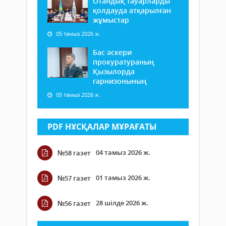
Отандық тауарларды
қолдауда атқарылған
жұмыстар
05 тамыз 2026 ж.
Бас әскери
прокуратураның
Қызылорда
гарнизонының
05 тамыз 2026 ж.
PDF НҰСҚАЛАР МҰРАҒАТЫ
04 тамыз 2026 ж.
№58 газет
01 тамыз 2026 ж.
№57 газет
28 шілде 2026 ж.
№56 газет