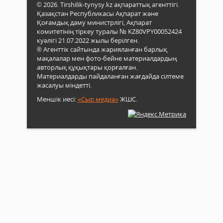
© 2026. Tirshilik-tynysy.kz ақпараттық агенттігі.
Қазақстан Республикасы Ақпарат және
Қоғамдық даму министрлігі, Ақпарат
комитетінің тіркеу туралы № KZ80VPY00052424
куәлігі 21.07.2022 жылы берілген.
® Агенттік сайтында жарияланған барлық
мақалалар мен фото-бейне материалдардың
авторлық құқықтары қорғалған.
Материалдарды пайдаланған жағдайда сілтеме
жасалуы міндетті.
Меншік иесі:
«Сыр медиа»
ЖШС.