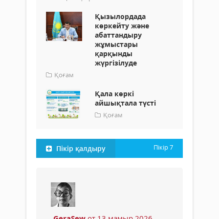
Қызылордада
көркейту және
абаттандыру
жұмыстары
қарқынды
жүргізілуде
Қоғам
Қала көркі
айшықтала түсті
Қоғам
Пікір
7
Пікір қалдыру
GeraSew
от 13 мамыр 2026