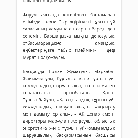
қолайлы жағдай жасау.
Форум аясында көтерілген бастамалар
еліміздегі және Сыр өңіріндегі тұрғын үй
саласының дамуына оң серпін береді деп
сенемін. Баршаңызға мықты денсаулық,
отбасыларыңызға амандық,
еңбектеріңізге табыс тілеймін!» – деді
Мұрат Нәлқожаұлы.
Басқосуда Ержан Жұматұлы, Мархабат
Жайымбетұлы, Құрылыс және тұрғын үй-
коммуналдық шаруашылық істері комитеті
төрағасының орынбасары Қанат
Тұрсынбайұлы, «Қазақстандық тұрғын үй-
коммуналдық шаруашылықты жаңғырту
мен дамыту орталығы» АҚ департамент
директоры Марғұлан Жеңісұлы, облыстық
энергетика және тұрғын үй-коммуналдық
шаруашылық басқармасының басшысы