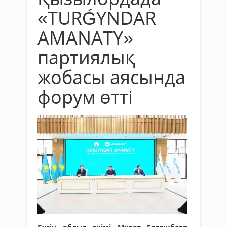
«TURǴYNDAR
AMANATY»
партиялық
жобасы аясында
форум өтті