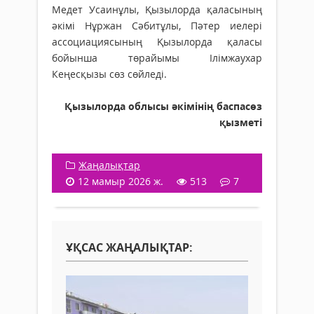
Медет Усаинұлы, Қызылорда қаласының
әкімі Нұржан Сәбитұлы, Пәтер иелері
ассоциациясының Қызылорда қаласы
бойынша төрайымы Ілімжаухар
Кеңесқызы сөз сөйледі.
Қызылорда облысы әкімінің баспасөз
қызметі
Жаңалықтар
12 мамыр 2026 ж.
513
7
ҰҚСАС ЖАҢАЛЫҚТАР: