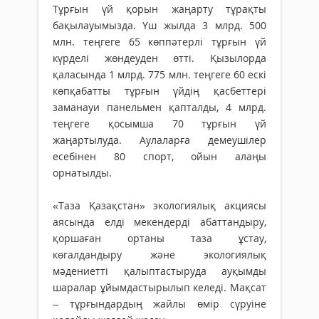
Тұрғын үй қорын жаңарту тұрақты
бақылауымызда. Үш жылда 3 млрд. 500
млн. теңгеге 65 көппәтерлі тұрғын үй
күрделі жөндеуден өтті. Қызылорда
қаласында 1 млрд. 775 млн. теңгеге 60 ескі
көпқабатты тұрғын үйдің қасбеттері
заманауи панельмен қапталды, 4 млрд.
теңгеге қосымша 70 тұрғын үй
жаңартылуда. Аулаларға демеушілер
есебінен 80 спорт, ойын алаңы
орнатылды.
«Таза Қазақстан» экологиялық акциясы
аясында елді мекендерді абаттандыру,
қоршаған ортаны таза ұстау,
көгалдандыру және экологиялық
мәдениетті қалыптастыруда ауқымды
шаралар ұйымдастырылып келеді. Мақсат
– тұрғындардың жайлы өмір сүруіне