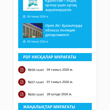
Құрылтай – елдің
ертеңі үшін ортақ
жауапкершілік
06 тамыз 2026 ж.
Open Air: Қызылорда
облысы полиция
департаменті
06 тамыз 2026 ж.
PDF НҰСҚАЛАР МҰРАҒАТЫ
04 тамыз 2026 ж.
№58 газет
01 тамыз 2026 ж.
№57 газет
28 шілде 2026 ж.
№56 газет
ЖАҢАЛЫҚТАР МҰРАҒАТЫ