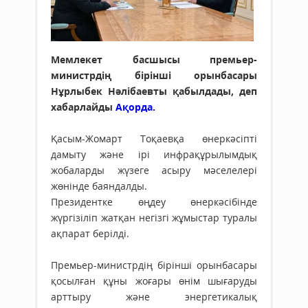
Мемлекет басшысы премьер-
министрдің бірінші орынбасары
Нұрлыбек Нәлібаевты қабылдады, деп
хабарлайды
Ақорда.
Қасым-Жомарт Тоқаевқа өнеркәсіпті
дамыту және ірі инфрақұрылымдық
жобаларды жүзеге асыру мәселелері
жөнінде баяндалды.
Президентке өңдеу өнеркәсібінде
жүргізіліп жатқан негізгі жұмыстар туралы
ақпарат берілді.
Премьер-министрдің бірінші орынбасары
қосылған құны жоғары өнім шығаруды
арттыру және энергетикалық