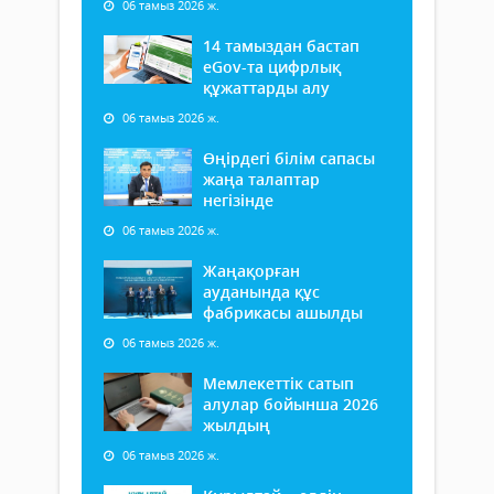
06 тамыз 2026 ж.
14 тамыздан бастап
еGov-та цифрлық
құжаттарды алу
06 тамыз 2026 ж.
Өңірдегі білім сапасы
жаңа талаптар
негізінде
06 тамыз 2026 ж.
Жаңақорған
ауданында құс
фабрикасы ашылды
06 тамыз 2026 ж.
Мемлекеттік сатып
алулар бойынша 2026
жылдың
06 тамыз 2026 ж.