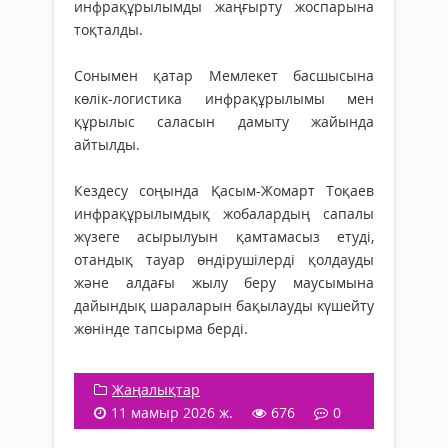
инфрақұрылымды жаңғырту жоспарына
тоқталды.
Сонымен қатар Мемлекет басшысына
көлік-логистика инфрақұрылымы мен
құрылыс саласын дамыту жайында
айтылды.
Кездесу соңында Қасым-Жомарт Тоқаев
инфрақұрылымдық жобалардың сапалы
жүзеге асырылуын қамтамасыз етуді,
отандық тауар өндірушілерді қолдауды
және алдағы жылу беру маусымына
дайындық шараларын бақылауды күшейту
жөнінде тапсырма берді.
Жаңалықтар
11 мамыр 2026 ж.
676
0