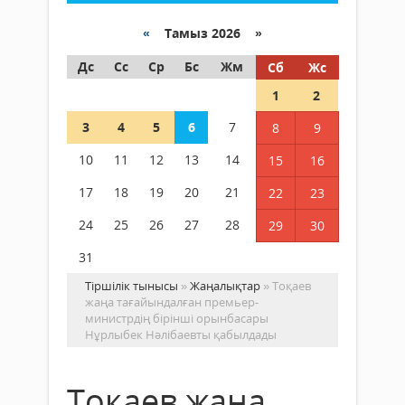
«
Тамыз 2026 »
Дс
Сс
Ср
Бс
Жм
Сб
Жс
1
2
3
4
5
6
7
8
9
10
11
12
13
14
15
16
17
18
19
20
21
22
23
24
25
26
27
28
29
30
31
Тіршілік тынысы
»
Жаңалықтар
» Тоқаев
жаңа тағайындалған премьер-
министрдің бірінші орынбасары
Нұрлыбек Нәлібаевты қабылдады
Тоқаев жаңа