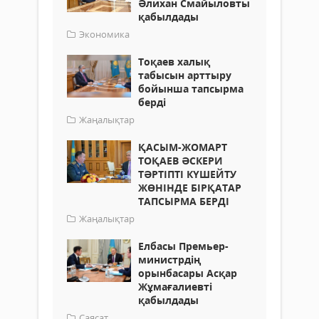
Әлихан Смайыловты
қабылдады
Экономика
Тоқаев халық
табысын арттыру
бойынша тапсырма
берді
Жаңалықтар
ҚАСЫМ-ЖОМАРТ
ТОҚАЕВ ӘСКЕРИ
ТӘРТІПТІ КҮШЕЙТУ
ЖӨНІНДЕ БІРҚАТАР
ТАПСЫРМА БЕРДІ
Жаңалықтар
Елбасы Премьер-
министрдің
орынбасары Асқар
Жұмағалиевті
қабылдады
Саясат