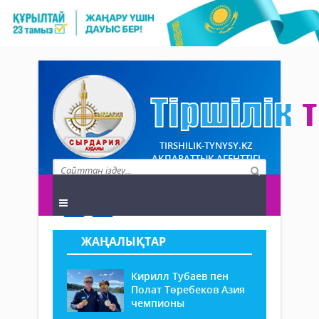
TIRSHILIK-TYNYSY.KZ
АҚПАРАТТЫҚ АГЕНТТІГІ
ЖАҢАЛЫҚТАР
Кирилл Тубаев пен
Полат Төребеков Азия
чемпионы