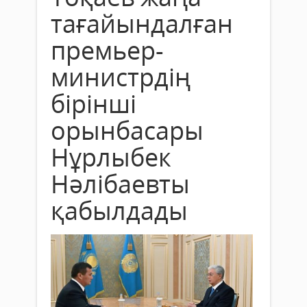
тағайындалған
премьер-
министрдің
бірінші
орынбасары
Нұрлыбек
Нәлібаевты
қабылдады