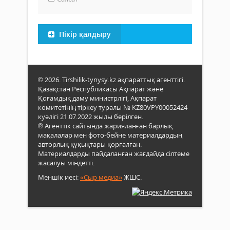
Пікір қалдыру
© 2026. Tirshilik-tynysy.kz ақпараттық агенттігі.
Қазақстан Республикасы Ақпарат және
Қоғамдық даму министрлігі, Ақпарат
комитетінің тіркеу туралы № KZ80VPY00052424
куәлігі 21.07.2022 жылы берілген.
® Агенттік сайтында жарияланған барлық
мақалалар мен фото-бейне материалдардың
авторлық құқықтары қорғалған.
Материалдарды пайдаланған жағдайда сілтеме
жасалуы міндетті.
Меншік иесі:
«Сыр медиа»
ЖШС.