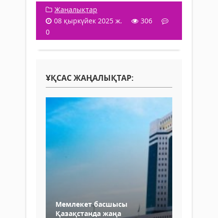
Жаңалықтар
08 қыркүйек 2025 ж.
306
0
ҰҚСАС ЖАҢАЛЫҚТАР:
Мемлекет басшысы
Қазақстанда жаңа