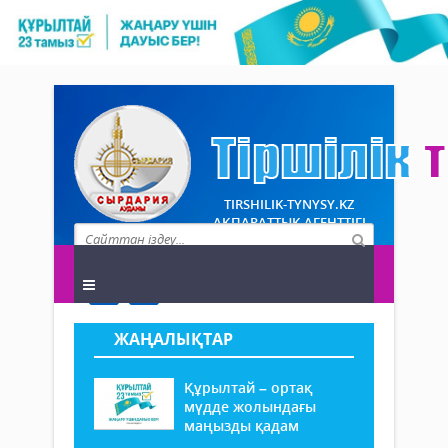
TIRSHILIK-TYNYSY.KZ
АҚПАРАТТЫҚ АГЕНТТІГІ
ЖАҢАЛЫҚТАР
Құрылтай – ортақ
мүдде жолындағы
маңызды қадам