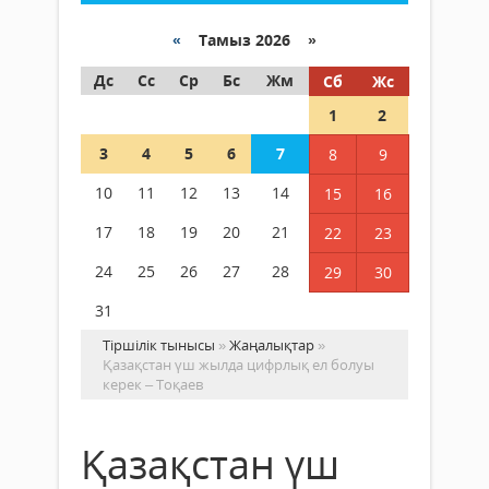
«
Тамыз 2026 »
Дс
Сс
Ср
Бс
Жм
Сб
Жс
1
2
3
4
5
6
7
8
9
10
11
12
13
14
15
16
17
18
19
20
21
22
23
24
25
26
27
28
29
30
31
Тіршілік тынысы
»
Жаңалықтар
»
Қазақстан үш жылда цифрлық ел болуы
керек – Тоқаев
Қазақстан үш