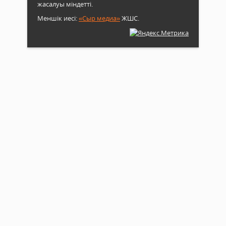
жасалуы міндетті.
Меншік иесі:
«Сыр медиа»
ЖШС.