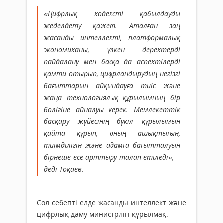
«Цифрлық кодексті қабылдауды
жеделдету қажет. Аталған заң
жасанды интеллекті, платформалық
экономиканы, үлкен деректерді
пайдалану мен басқа да аспектілерді
қамти отырып, цифрландырудың негізгі
бағыттарын айқындауға тиіс және
жаңа технологиялық құрылымның бір
бөлігіне айналуы керек. Мемлекеттік
басқару жүйесінің бүкіл құрылымын
қайта құрып, оның ашықтығын,
тиімділігін және адамға бағытталуын
бірнеше есе арттыру талап етіледі», –
деді Тоқаев.
Сол себепті елде жасанды инте
ллект және
цифрлық даму министрлігі құрылмақ.