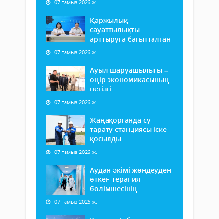
07 тамыз 2026 ж.
Қаржылық
сауаттылықты
арттыруға бағытталған
07 тамыз 2026 ж.
Ауыл шаруашылығы –
өңір экономикасының
негізгі
07 тамыз 2026 ж.
Жаңақорғанда су
тарату станциясы іске
қосылды
07 тамыз 2026 ж.
Аудан әкімі жөндеуден
өткен терапия
бөлімшесінің
07 тамыз 2026 ж.