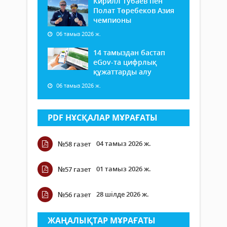
Кирилл Тубаев пен
Полат Төребеков Азия
чемпионы
06 тамыз 2026 ж.
14 тамыздан бастап
еGov-та цифрлық
құжаттарды алу
06 тамыз 2026 ж.
PDF НҰСҚАЛАР МҰРАҒАТЫ
04 тамыз 2026 ж.
№58 газет
01 тамыз 2026 ж.
№57 газет
28 шілде 2026 ж.
№56 газет
ЖАҢАЛЫҚТАР МҰРАҒАТЫ