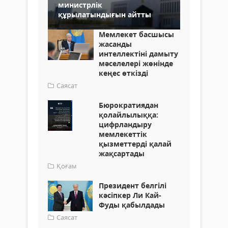
министрлік
құрылатындығын айтты
Мемлекет басшысы
жасанды
интеллектіні дамыту
мәселелері жөнінде
кеңес өткізді
Саясат
Бюрократиядан
қолайлылыққа:
цифрландыру
мемлекеттік
қызметтерді қалай
жақсартады
Қоғам
Президент белгілі
кәсіпкер Ли Кай-
Фуды қабылдады
Саясат