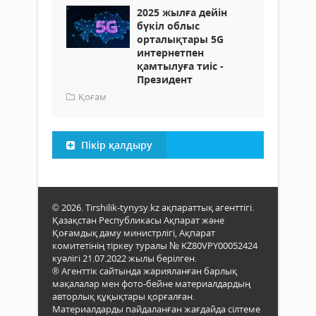
2025 жылға дейін
бүкіл облыс
орталықтары 5G
интернетпен
қамтылуға тиіс -
Президент
Қоғам
Пікір қалдыру
© 2026. Tirshilik-tynysy.kz ақпараттық агенттігі.
Қазақстан Республикасы Ақпарат және
Қоғамдық даму министрлігі, Ақпарат
комитетінің тіркеу туралы № KZ80VPY00052424
куәлігі 21.07.2022 жылы берілген.
® Агенттік сайтында жарияланған барлық
мақалалар мен фото-бейне материалдардың
авторлық құқықтары қорғалған.
Материалдарды пайдаланған жағдайда сілтеме