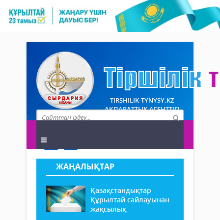
TIRSHILIK-TYNYSY.KZ
АҚПАРАТТЫҚ АГЕНТТІГІ
ЖАҢАЛЫҚТАР
Қазақстандықтар
Құрылтай сайлауынан
жақсылық