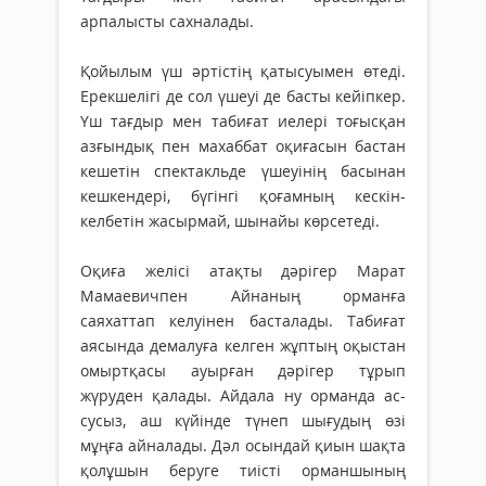
арпалысты сахналады.
Қойылым үш әртістің қатысуымен өтеді.
Ерекшелігі де сол үшеуі де басты кейіпкер.
Үш тағдыр мен табиғат иелері тоғысқан
азғындық пен махаббат оқиғасын бастан
кешетін спектакльде үшеуінің басынан
кешкендері, бүгінгі қоғамның кескін-
келбетін жасырмай, шынайы көрсетеді.
Оқиға желісі атақты дәрігер Марат
Мамаевичпен Айнаның орманға
саяхаттап келуінен басталады. Табиғат
аясында демалуға келген жұптың оқыстан
омыртқасы ауырған дәрігер тұрып
жүруден қалады. Айдала ну орманда ас-
сусыз, аш күйінде түнеп шығудың өзі
мұңға айналады. Дәл осындай қиын шақта
қолұшын беруге тиісті орманшының