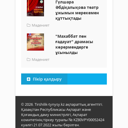
Гүлшара
Әбдіқалықова театр
ұжымын мерекемен
құттықтады
Мәдениет
"Махаббат пен
ғадауат" драмасы
көрермендерге
ұсынылды
Мәдениет
Пікір қалдыру
© 2026. Tirshilik-tynysy.kz ақпараттық агенттігі.
Қазақстан Республикасы Ақпарат және
Қоғамдық даму министрлігі, Ақпарат
комитетінің тіркеу туралы № KZ80VPY00052424
куәлігі 21.07.2022 жылы берілген.