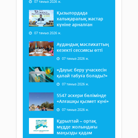
07 тамыз 2026 ж.
Қызылордада
халықаралық жастар
күніне арналған
07 тамыз 2026 ж.
Аудандық мәслихаттың
кезекті сессиясы өтті
07 тамыз 2026 ж.
«Дауыс беру учаскесін
қалай табуға болады?»
07 тамыз 2026 ж.
5547 әскери бөлімінде
«Алғашқы қызмет күні»
07 тамыз 2026 ж.
Құрылтай – ортақ
мүдде жолындағы
маңызды қадам