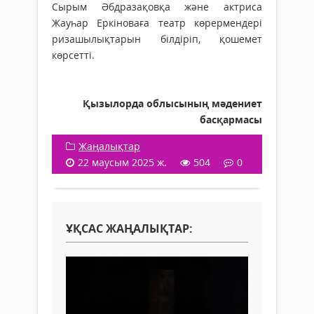
Сырым Әбдразақовқа және актриса
Жауһар Еркіноваға театр көрермендері
ризашылықтарын білдіріп, қошемет
көрсетті.
Қызылорда облысының мәдениет
басқармасы
Жаңалықтар
22 маусым 2025 ж.
504
0
ҰҚСАС ЖАҢАЛЫҚТАР: