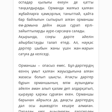
оспадар қылығы екеуін де қатты
таңқалдырады. Орманда жалғыз қалған
жұбайларға қамқорлық танытпай, қайта
бар байлығын сыпырып алған орманшы
ем-домына дейін ақша сұрап ерлі-
зайыптыларды әуре-сарсаңға салады.
Ақырында, соңғы дәріге әйелін
айырбастауды талап етеді. Ал, науқас
дәрігер шыбын жаны үшін жан-жарын
сатуға да келіседі.
Орманшы – опасыз емес. Бұл-дәрігердің
өзінің ұмыт қалған жауыздығына алған
жазасы болып шықты. Атақты дәрігер
бұрын орманшының өлім аузындағы
әйелін аман алып қалам деп алдарқатып,
қырауар қаржы сұраған екен. Орманшы
барынан айрылса да, даңқты дәрігердің
дәл осы ашкөздігін кешіре алмаған.
Парадан көзі ашылмаған дәрігерден