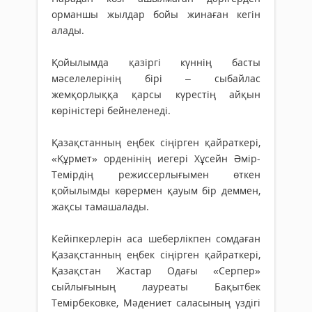
орманшы жылдар бойы жинаған кегін
алады.
Қойылымда қазіргі күннің басты
мәселелерінің бірі – сыбайлас
жемқорлыққа қарсы күрестің айқын
көріністері бейнеленеді.
Қазақстанның еңбек сіңірген қайраткері,
«Құрмет» орденінің иегері Хұсейн Әмір-
Темірдің режиссерлығымен өткен
қойылымды көрермен қауым бір деммен,
жақсы тамашалады.
Кейіпкерлерін аса шеберлікпен сомдаған
Қазақстанның еңбек сіңірген қайраткері,
Қазақстан Жастар Одағы «Серпер»
сыйлығының лауреаты Бақытбек
Темірбековке, Мәдениет саласының үздігі