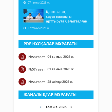
07 тамыз 2026 ж.
Қаржылық
сауаттылықты
арттыруға бағытталған
07 тамыз 2026 ж.
PDF НҰСҚАЛАР МҰРАҒАТЫ
04 тамыз 2026 ж.
№58 газет
01 тамыз 2026 ж.
№57 газет
28 шілде 2026 ж.
№56 газет
ЖАҢАЛЫҚТАР МҰРАҒАТЫ
«
Тамыз 2026 »