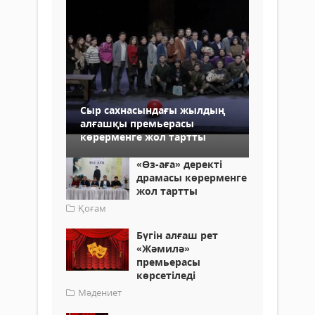
Сыр сахнасындағы жылдың
алғашқы премьерасы
көрерменге жол тартты
«Өз-аға» деректі
драмасы көрерменге
жол тартты
Қоғам
Бүгін алғаш рет
«Жәмилә»
премьерасы
көрсетіледі
Мәдениет