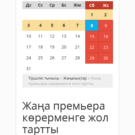
Дс
Сс
Ср
Бс
Жм
Сб
Жс
1
2
3
4
5
6
7
8
9
10
11
12
13
14
15
16
17
18
19
20
21
22
23
24
25
26
27
28
29
30
31
Тіршілік тынысы
»
Жаңалықтар
» Жаңа
премьера көрерменге жол тартты
Жаңа премьера
көрерменге жол
тартты