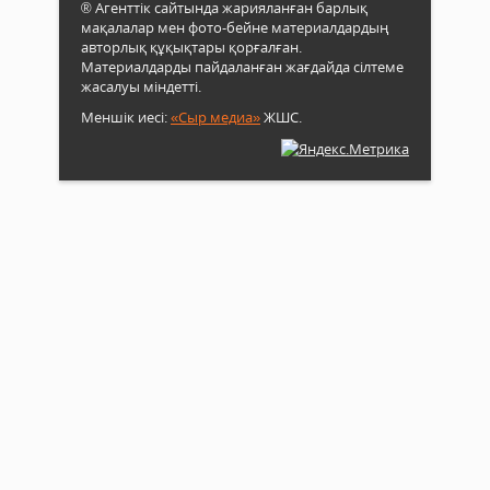
® Агенттік сайтында жарияланған барлық
мақалалар мен фото-бейне материалдардың
авторлық құқықтары қорғалған.
Материалдарды пайдаланған жағдайда сілтеме
жасалуы міндетті.
Меншік иесі:
«Сыр медиа»
ЖШС.