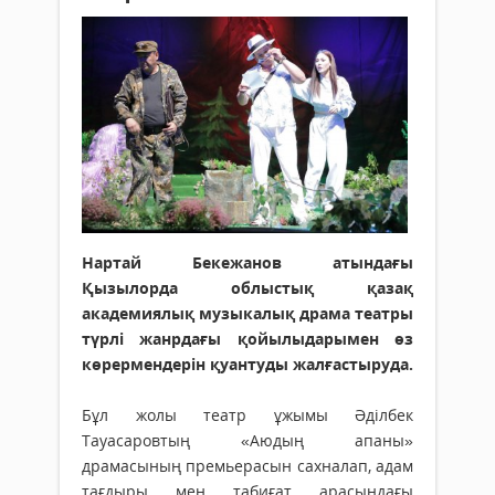
Нартай Бекежанов атындағы
Қызылорда облыстық қазақ
академиялық музыкалық драма театры
түрлі жанрдағы қойылыдарымен өз
көрермендерін қуантуды жалғастыруда.
Бұл жолы театр ұжымы Әділбек
Тауасаровтың «Аюдың апаны»
драмасының премьерасын сахналап, адам
тағдыры мен табиғат арасындағы