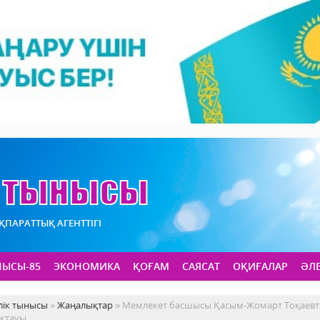
АҚПАРАТТЫҚ АГЕНТТІГІ
НЫСЫ-85
ЭКОНОМИКА
ҚОҒАМ
САЯСАТ
ОҚИҒАЛАР
ӘЛ
лік тынысы
»
Жаңалықтар
» Мемлекет басшысы Қасым-Жомарт Тоқаевты
ықтауы