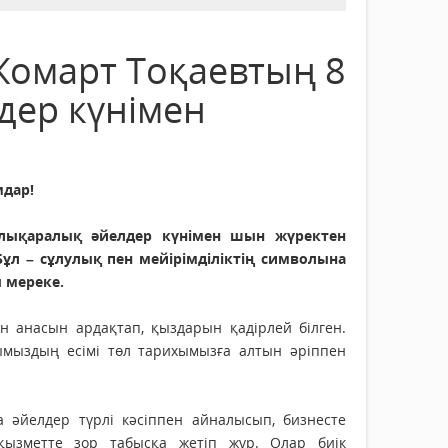
омарт Тоқаевтың 8
дер күнімен
дар!
лықаралық әйелдер күнімен шын жүректен
ұл – сұлулық пен мейірімділіктің символына
 мереке.
 анасын ардақтап, қыздарын қадірлей білген.
ымыздың есімі төл тарихымызға алтын әріппен
а әйелдер түрлі кәсіппен айналысып, бизнесте
қызметте зор табысқа жетіп жүр. Олар биік