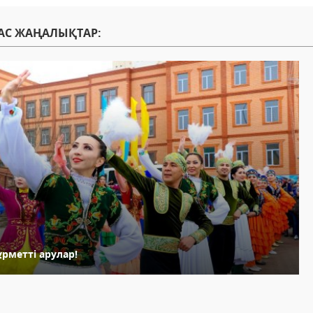
АС ЖАҢАЛЫҚТАР:
рметті арулар!