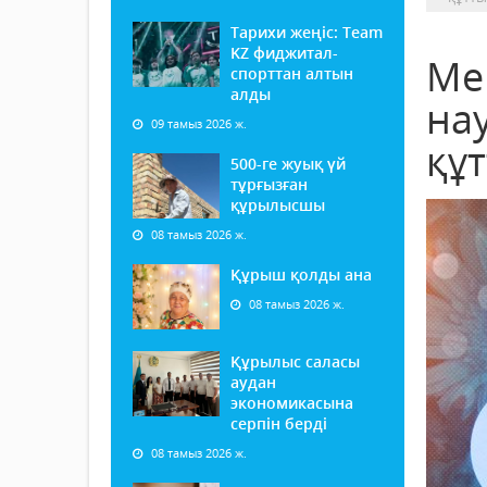
Тарихи жеңіс: Team
KZ фиджитал-
Ме
спорттан алтын
алды
на
09 тамыз 2026 ж.
құ
500-ге жуық үй
тұрғызған
құрылысшы
08 тамыз 2026 ж.
Құрыш қолды ана
08 тамыз 2026 ж.
Құрылыс саласы
аудан
экономикасына
серпін берді
08 тамыз 2026 ж.