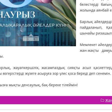
белестерді бағы
жолында аянбай ең
Барлық әйелдердің
пайдаланып, Қа
шынайы ризашылы
Мемлекет әйелдер
жан-жақты даму
ы.
рлық, жауапкершілік, жасампаздық сияқты асыл қасиеттерд
 өзгерістерді жүзеге асыруға зор үлес қоса береді деп сенемін.
зға мықты денсаулық, бақ-береке тілеймін!
Жаң