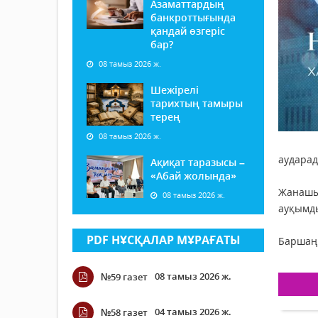
Азаматтардың
банкроттығында
қандай өзгеріс
бар?
08 тамыз 2026 ж.
Шежірелі
тарихтың тамыры
терең
08 тамыз 2026 ж.
аударад
Ақиқат таразысы –
«Абай жолында»
Жанашы
08 тамыз 2026 ж.
ауқымды
PDF НҰСҚАЛАР МҰРАҒАТЫ
Баршаңы
08 тамыз 2026 ж.
№59 газет
04 тамыз 2026 ж.
№58 газет