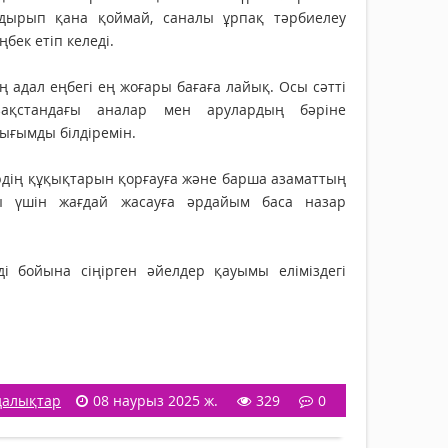
ндырып қана қоймай, саналы ұрпақ тәрбиелеу
бек етіп келеді.
 адал еңбегі ең жоғары бағаға лайық. Осы сәтті
зақстандағы аналар мен арулардың бәріне
ғымды білдіремін.
дің құқықтарын қорғауға және барша азаматтың
ы үшін жағдай жасауға әрдайым баса назар
і бойына сіңірген әйелдер қауымы еліміздегі
алықтар
08 наурыз 2025 ж.
329
0