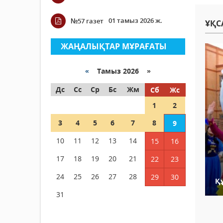
01 тамыз 2026 ж.
№57 газет
ҰҚС
ЖАҢАЛЫҚТАР МҰРАҒАТЫ
«
Тамыз 2026 »
Дс
Сс
Ср
Бс
Жм
Сб
Жс
1
2
3
4
5
6
7
8
9
10
11
12
13
14
15
16
17
18
19
20
21
22
23
24
25
26
27
28
29
30
Құ
31