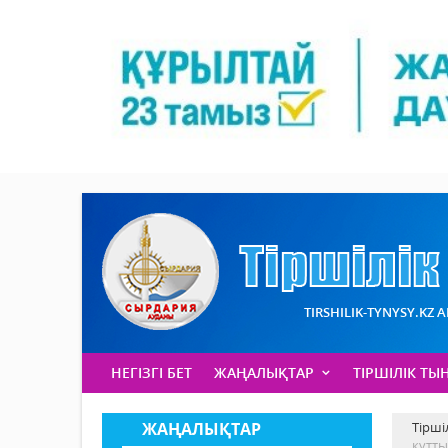
TIRSHILIK-TYNYSY.KZ 
НЕГІЗГІ БЕТ
ЖАҢАЛЫҚТАР
ТІРШІЛІК ТЫ
ЖАҢАЛЫҚТАР
Тірші
құтт