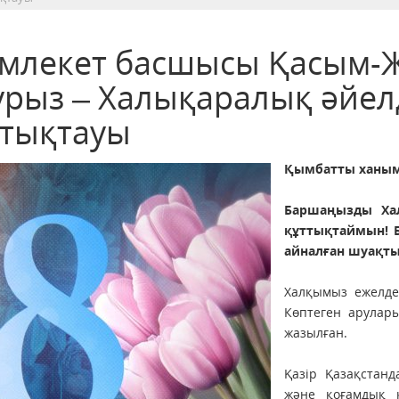
млекет басшысы Қасым-Ж
урыз – Халықаралық әйел
ттықтауы
Қымбатты ханым
Баршаңызды Ха
құттықтаймын! Б
айналған шуақты
Халқымыз ежелден
Көптеген арулар
жазылған.
Қазір Қазақстанд
және қоғамдық 