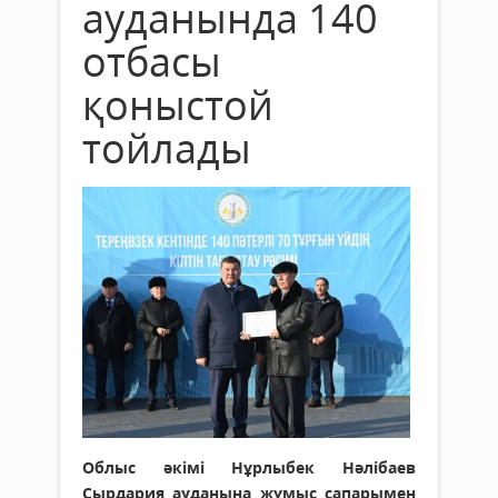
ауданында 140
отбасы
қоныстой
тойлады
Облыс әкімі Нұрлыбек Нәлібаев
Сырдария ауданына жұмыс сапарымен