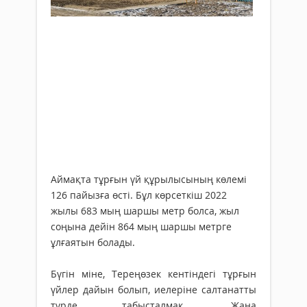
Аймақта тұрғын үй құрылысының көлемі
126 пайызға өсті. Бұл көрсеткіш 2022
жылы 683 мың шаршы метр болса, жыл
соңына дейін 864 мың шаршы метрге
ұлғаятын болады.
Бүгін міне, Тереңөзек кентіндегі тұрғын
үйлер дайын болып, иелеріне салтанатты
түрде табысталмақ. Жаңа