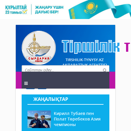
TIRSHILIK-TYNYSY.KZ
АҚПАРАТТЫҚ АГЕНТТІГІ
ЖАҢАЛЫҚТАР
Кирилл Тубаев пен
Полат Төребеков Азия
чемпионы