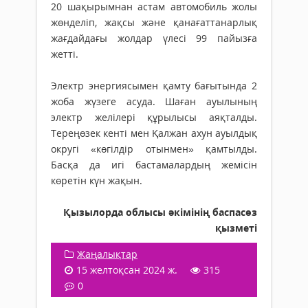
20 шақырымнан астам автомобиль жолы
жөнделіп, жақсы және қанағаттанарлық
жағдайдағы жолдар үлесі 99 пайызға
жетті.
Электр энергиясымен қамту бағытында 2
жоба жүзеге асуда. Шаған ауылының
электр желілері құрылысы аяқталды.
Тереңөзек кенті мен Қалжан ахун ауылдық
округі «көгілдір отынмен» қамтылды.
Басқа да игі бастамалардың жемісін
көретін күн жақын.
Қызылорда облысы әкімінің баспасөз
қызметі
Жаңалықтар
15 желтоқсан 2024 ж.
315
0