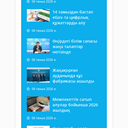
06 тамыз 2026 ж.
14 тамыздан бастап
еGov-та цифрлық
құжаттарды алу
06 тамыз 2026 ж.
Өңірдегі білім сапасы
жаңа талаптар
негізінде
06 тамыз 2026 ж.
Жаңақорған
ауданында құс
фабрикасы ашылды
06 тамыз 2026 ж.
Мемлекеттік сатып
алулар бойынша 2026
жылдың
06 тамыз 2026 ж.