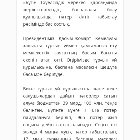
«Бүгін Тәуелсіздік мерекесі қарсаңында
жерлестеріміздің баспаналы болу
қуанышында, пәтер кілтін табыстау
рәсімінде бас қостық.
Президентіміз Қасым-Жомарт Кемелұлы
халықты тұрғын үймен қамтамасыз ету
мемлекеттік саясаттың басым бағыты
екенін атап өтті. Өңірімізде тұрғын үй
құрылысына, баспана мәселесін шешуге
баса мән берілуде.
Биыл тұрғын үй құрылысына және жеке
салушылардан дайын пәтерлер сатып
алуға бюджеттен 39 млрд. 100 млн. теңге
бөлінген. Бүгінге күнге 1 618 пәтер
пайдалануға беріліп, 965 пәтер жыл
соңына дейін сатып алынады. Соңғы екі
жылда 4 мыңға жуық пәтер табысталып,
17 мың тұрғынның баспана мәселесі