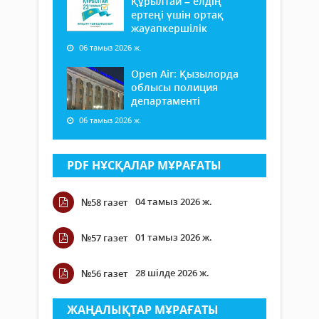
Құрылтай – елдің
ертеңі үшін ортақ
жауапкершілік
06 тамыз 2026 ж.
Open Air: Қызылорда
облысы полиция
департаменті
06 тамыз 2026 ж.
PDF НҰСҚАЛАР МҰРАҒАТЫ
04 тамыз 2026 ж.
№58 газет
01 тамыз 2026 ж.
№57 газет
28 шілде 2026 ж.
№56 газет
ЖАҢАЛЫҚТАР МҰРАҒАТЫ