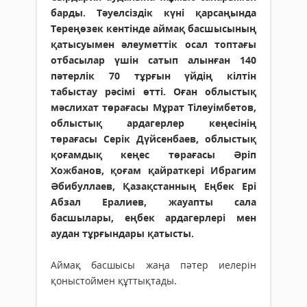
барды. Тәуелсіздік күні қарсаңында
Тереңөзек кентінде аймақ басшысының
қатысуымен әлеуметтік осал топтағы
отбасылар үшін сатып алынған 140
пәтерлік 70 тұрғын үйдің кілтін
табыстау рәсімі өтті. Оған облыстық
мәслихат төрағасы Мұрат Тілеуімбетов,
облыстық ардагерлер кеңесінің
төрағасы Серік Дүйсенбаев, облыстық
қоғамдық кеңес төрағасы Әріп
Хожбанов, қоғам қайраткері Ибрагим
Әбибуллаев, Қазақстанның Еңбек Ері
Абзал Ералиев, жауапты сала
басшылары, еңбек ардагерлері мен
аудан тұрғындары қатысты.
Аймақ басшысы жаңа пәтер иелерін
қоныстоймен құттықтады.