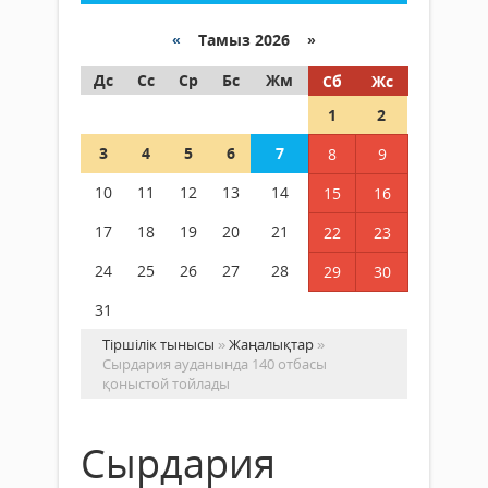
«
Тамыз 2026 »
Дс
Сс
Ср
Бс
Жм
Сб
Жс
1
2
3
4
5
6
7
8
9
10
11
12
13
14
15
16
17
18
19
20
21
22
23
24
25
26
27
28
29
30
31
Тіршілік тынысы
»
Жаңалықтар
»
Сырдария ауданында 140 отбасы
қоныстой тойлады
Сырдария