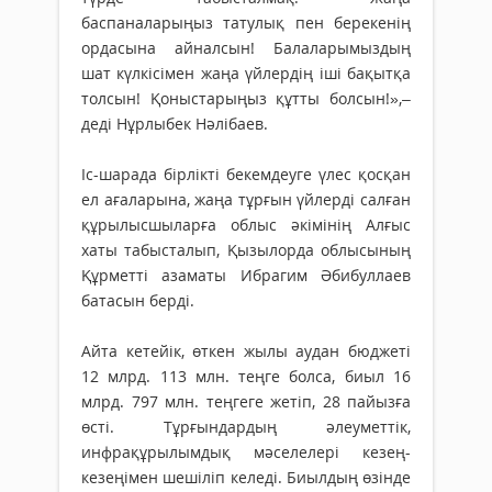
баспаналарыңыз татулық пен берекенің
ордасына айналсын! Балаларымыздың
шат күлкісімен жаңа үйлердің іші бақытқа
толсын! Қоныстарыңыз құтты болсын!»,–
деді Нұрлыбек Нәлібаев.
Іс-шарада бірлікті бекемдеуге үлес қосқан
ел ағаларына, жаңа тұрғын үйлерді салған
құрылысшыларға облыс әкімінің Алғыс
хаты табысталып, Қызылорда облысының
Құрметті азаматы Ибрагим Әбибуллаев
батасын берді.
Айта кетейік, өткен жылы аудан бюджеті
12 млрд. 113 млн. теңге болса, биыл 16
млрд. 797 млн. теңгеге жетіп, 28 пайызға
өсті. Тұрғындардың әлеуметтік,
инфрақұрылымдық мәселелері кезең-
кезеңімен шешіліп келеді. Биылдың өзінде