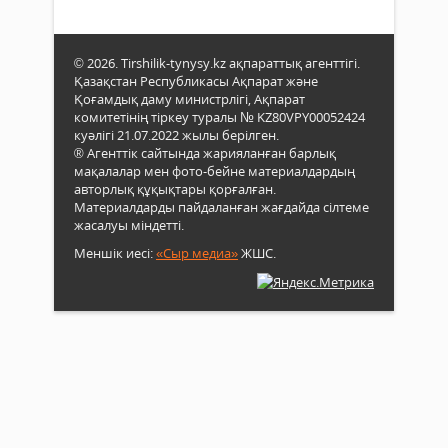
© 2026. Tirshilik-tynysy.kz ақпараттық агенттігі.
Қазақстан Республикасы Ақпарат және
Қоғамдық даму министрлігі, Ақпарат
комитетінің тіркеу туралы № KZ80VPY00052424
куәлігі 21.07.2022 жылы берілген.
® Агенттік сайтында жарияланған барлық
мақалалар мен фото-бейне материалдардың
авторлық құқықтары қорғалған.
Материалдарды пайдаланған жағдайда сілтеме
жасалуы міндетті.
Меншік иесі:
«Сыр медиа»
ЖШС.