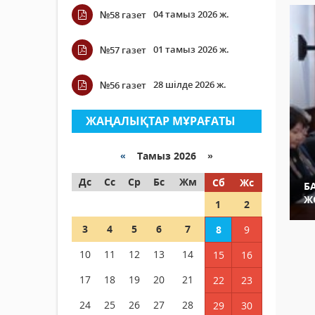
04 тамыз 2026 ж.
№58 газет
01 тамыз 2026 ж.
№57 газет
28 шілде 2026 ж.
№56 газет
ЖАҢАЛЫҚТАР МҰРАҒАТЫ
«
Тамыз 2026 »
Дс
Сс
Ср
Бс
Жм
Сб
Жс
Б
Ж
1
2
3
4
5
6
7
8
9
10
11
12
13
14
15
16
17
18
19
20
21
22
23
24
25
26
27
28
29
30