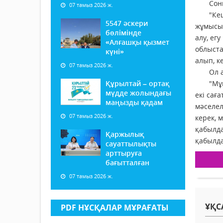
Соныме
07 тамыз 2026 ж.
"Кеше 
5547 әскери
жұмысын
бөлімінде
алу, ег
«Алғашқы қызмет
облыста
күні»
алып, к
07 тамыз 2026 ж.
Ол ауру
Құрылтай – ортақ
"Мұндай
мүдде жолындағы
екі сағ
маңызды қадам
мәселел
07 тамыз 2026 ж.
керек, 
қабылда
Қаржылық
қабылда
сауаттылықты
арттыруға
бағытталған
07 тамыз 2026 ж.
ҰҚС
PDF НҰСҚАЛАР МҰРАҒАТЫ