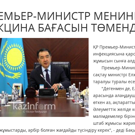
ЕМЬЕР-МИНИСТР МЕНИН
КЦИНА БАҒАСЫН ТӨМЕНД
ҚР Премьер-Минист
инфекциясына қарсы
жұмысын сынға алд
Премьер-Министр к
сақтау министрі Е
таралуы туралы есе
"Дегенмен де, Елж
арасында алаңдаушы
өткен аз, ақпаратт
Әлеуметтік желіде к
мәлімдемелер біріне
штаб жұмысы жария 
жұмыстарды, әрбір болған жағдайды түсіндіру керек", - деді Ба