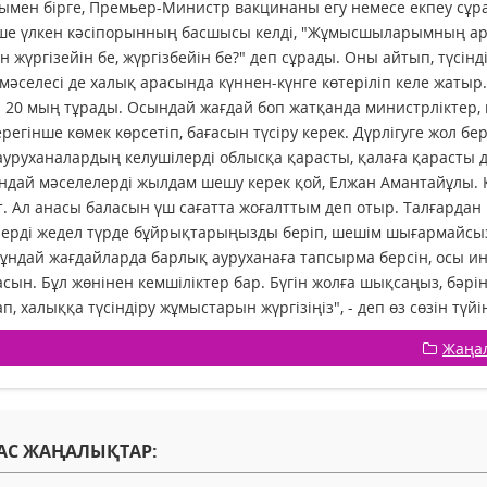
н бірге, Премьер-Министр вакцинаны егу немесе екпеу сұра
үлкен кәсіпорынның басшысы келді, "Жұмысшыларымның арас
 жүргізейін бе, жүргізбейін бе?" деп сұрады. Оны айтып, түсін
у мәселесі де халық арасында күннен-күнге көтеріліп келе жатыр.
 20 мың тұрады. Осындай жағдай боп жатқанда министрліктер, қ
ерегінше көмек көрсетіп, бағасын түсіру керек. Дүрлігуге жол бер
ханалардың келушілерді облысқа қарасты, қалаға қарасты д
 мәселелерді жылдам шешу керек қой, Елжан Амантайұлы. Ке
ат. Ал анасы баласын үш сағатта жоғалттым деп отыр. Талғарда
ерді жедел түрде бұйрықтарыңызды беріп, шешім шығармайсызд
мұндай жағдайларда барлық ауруханаға тапсырма берсін, осы и
сын. Бұл жөнінен кемшіліктер бар. Бүгін жолға шықсаңыз, бәрін 
п, халыққа түсіндіру жұмыстарын жүргізіңіз", - деп өз сөзін тү
Жаңа
АС ЖАҢАЛЫҚТАР: