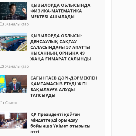
ҚЫЗЫЛОРДА ОБЛЫСЫНДА
ФИЗИКА-МАТЕМАТИКА
МЕКТЕБІ АШЫЛАДЫ
Жаңалықтар
ҚЫЗЫЛОРДА ОБЛЫСЫ:
ДЕНСАУЛЫҚ САҚТАУ
САЛАСЫНДАҒЫ 57 АПАТТЫ
НЫСАННЫҢ ОРНЫНА 49
ЖАҢА ҒИМАРАТ САЛЫНДЫ
Жаңалықтар
САҒЫНТАЕВ ДӘРІ-ДӘРМЕКПЕН
ҚАМТАМАСЫЗ ЕТУДІ ЖІТІ
БАҚЫЛАУҒА АЛУДЫ
ТАПСЫРДЫ
Саясат
ҚР Президенті қойған
міндеттерді орындау
бойынша Үкімет отырысы
өтті