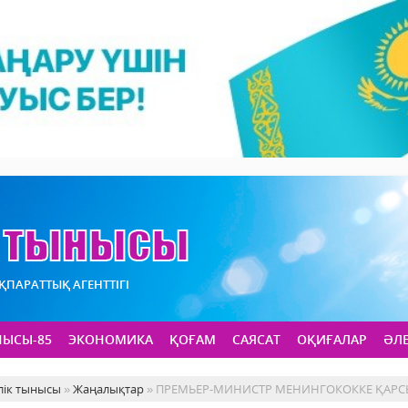
АҚПАРАТТЫҚ АГЕНТТІГІ
НЫСЫ-85
ЭКОНОМИКА
ҚОҒАМ
САЯСАТ
ОҚИҒАЛАР
ӘЛ
лік тынысы
»
Жаңалықтар
» ПРЕМЬЕР-МИНИСТР МЕНИНГОКОККЕ ҚАРС