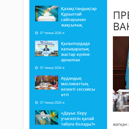
Қазақстандықтар
ПР
Құрылтай
сайлауынан
ВА
жақсылық
07 тамыз 2026 ж.
Қызылордада
халықаралық
жастар күніне
арналған
07 тамыз 2026 ж.
Аудандық
мәслихаттың
кезекті сессиясы
өтті
07 тамыз 2026 ж.
«Дауыс беру
учаскесін қалай
табуға болады?»
жатқан 