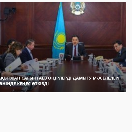
АҚЫТЖАН САҒЫНТАЕВ ӨҢІРЛЕРДІ ДАМЫТУ МӘСЕЛЕЛЕРІ
ӨНІНДЕ КЕҢЕС ӨТКІЗДІ