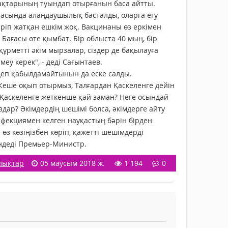
қтарының туындап отырғанын баса айтты.
ында алаңдаушылық басталды, оларға егу
діріп жатқан ешкім жоқ. Вакцинаны өз еркімен
 Бағасы өте қымбат. Бір облыста 40 мың, бір
ұрметті әкім мырзалар, сіздер де бақылауға
меу керек", - деді Сағынтаев.
еп қабылдамайтынын да еске салды.
ше оқып отырмыз, Талғардан Қаскеленге дейін
н Қаскеленге жеткенше қай заман? Неге осындай
ар? Әкімдердің шешімі болса, әкімдерге айту
нфекциямен келген науқастың бәрін бірден
өз көзіңізбен көріп, қажетті шешімдерді
йіндеді Премьер-Министр.
лықтар
05 маусым 2018 ж.
1 194
0