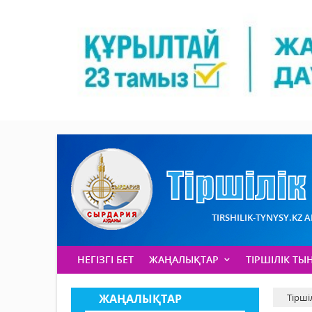
TIRSHILIK-TYNYSY.KZ 
НЕГІЗГІ БЕТ
ЖАҢАЛЫҚТАР
ТІРШІЛІК ТЫ
ЖАҢАЛЫҚТАР
Тірші