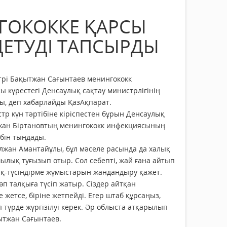
ГОКОККЕ ҚАРСЫ
ЕТУДІ ТАПСЫРДЫ
рі Бақытжан Сағынтаев менингококк
 күрестегі Денсаулық сақтау министрлігінің
ы, деп хабарлайды ҚазАқпарат.
үн тәртібіне кіріспестен бұрын Денсаулық
лжан Біртановтың менингококк инфекциясының
бін тыңдады.
ан Амантайұлы, бұл мәселе расында да халық
лық туғызып отыр. Сол себепті, жай ғана айтып
ық-түсіндірме жұмыстарын жандандыру қажет.
өп талқыға түсіп жатыр. Сіздер айтқан
 жетсе, біріне жетпейді. Егер штаб құрсаңыз,
түрде жүргізілуі керек. Әр облыста атқарылып
қытжан Сағынтаев.