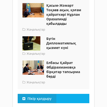
Қасым-Жомарт
Тоқаев ақын, қоғам
қайраткері Нұрлан
Оразалинді
қабылдады
Жаңалықтар
Бүгін
Дипломатиялық
қызмет күні
Жаңалықтар
Елбасы Қайрат
Әбдірахмановқа
бірқатар тапсырма
берді
Жаңалықтар
Пікір қалдыру