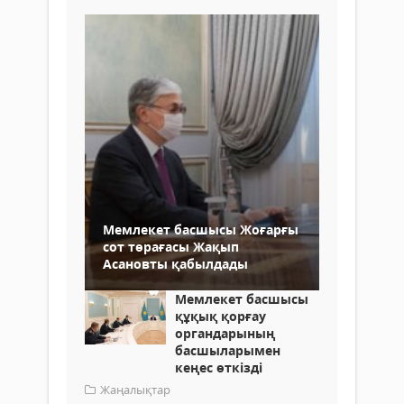
Мемлекет басшысы Жоғарғы
сот төрағасы Жақып
Асановты қабылдады
Мемлекет басшысы
құқық қорғау
органдарының
басшыларымен
кеңес өткізді
Жаңалықтар