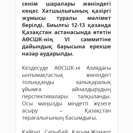
сенім шаралары жөніндегі
кеңес Хатшылығының қазіргі
жұмысы туралы мәлімет
берілді. Биылғы 12-13 қазанда
Қазақстан астанасында өтетін
АӨСШК-нің VI саммитіне
дайындық барысына ерекше
назар аударылды.
Кездесуде АӨСШК-ні Азиядағы
ынтымақтастық жөніндегі
толыққанды халықаралық
ұйымға айналдырудың
перспективалары талқыланды.
Осы маңызды міндетті жүзеге
асыру – Қазақстан
төрағалығының басымдығы.
Қайрат Сарыбай Қасым-Жомарт