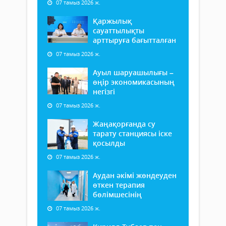
07 тамыз 2026 ж.
Қаржылық
сауаттылықты
арттыруға бағытталған
07 тамыз 2026 ж.
Ауыл шаруашылығы –
өңір экономикасының
негізгі
07 тамыз 2026 ж.
Жаңақорғанда су
тарату станциясы іске
қосылды
07 тамыз 2026 ж.
Аудан әкімі жөндеуден
өткен терапия
бөлімшесінің
07 тамыз 2026 ж.