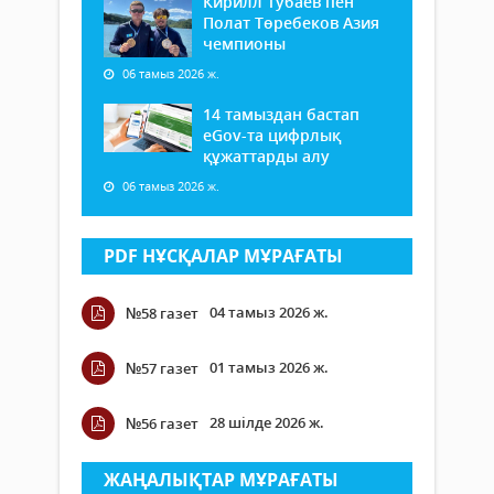
Кирилл Тубаев пен
Полат Төребеков Азия
чемпионы
06 тамыз 2026 ж.
14 тамыздан бастап
еGov-та цифрлық
құжаттарды алу
06 тамыз 2026 ж.
PDF НҰСҚАЛАР МҰРАҒАТЫ
04 тамыз 2026 ж.
№58 газет
01 тамыз 2026 ж.
№57 газет
28 шілде 2026 ж.
№56 газет
ЖАҢАЛЫҚТАР МҰРАҒАТЫ