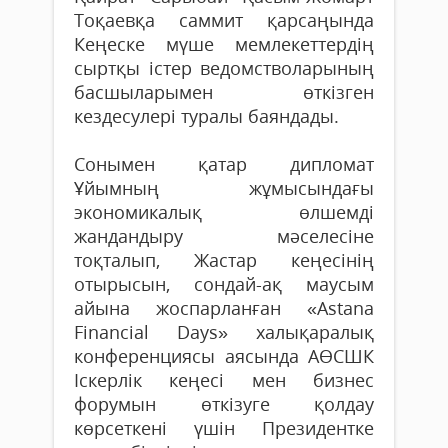
Тоқаевқа саммит қарсаңында
Кеңеске мүше мемлекеттердің
сыртқы істер ведомстволарының
басшыларымен өткізген
кездесулері туралы баяндады.
Сонымен қатар дипломат
Ұйымның жұмысындағы
экономикалық өлшемді
жандандыру мәселесіне
тоқталып, Жастар кеңесінің
отырысын, сондай-ақ маусым
айына жоспарланған «Astana
Financial Days» халықаралық
конференциясы аясында АӨСШК
Іскерлік кеңесі мен бизнес
форумын өткізуге қолдау
көрсеткені үшін Президентке