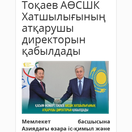
Тоқаев АӨСШК
Хатшылығының
атқарушы
директорын
қабылдады
Мемлекет басшысына
Азиядағы өзара іс-қимыл және