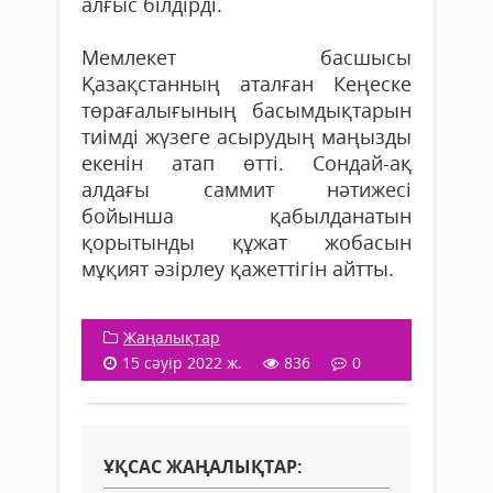
алғыс білдірді.
Мемлекет басшысы
Қазақстанның аталған Кеңеске
төрағалығының басымдықтарын
тиімді жүзеге асырудың маңызды
екенін атап өтті. Сондай-ақ
алдағы саммит нәтижесі
бойынша қабылданатын
қорытынды құжат жобасын
мұқият әзірлеу қажеттігін айтты.
Жаңалықтар
15 сәуір 2022 ж.
836
0
ҰҚСАС ЖАҢАЛЫҚТАР: