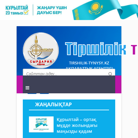
TIRSHILIK-TYNYSY.KZ
АҚПАРАТТЫҚ АГЕНТТІГІ
ЖАҢАЛЫҚТАР
Құрылтай – ортақ
мүдде жолындағы
маңызды қадам