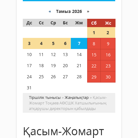
«
Тамыз 2026 »
Дс
Сс
Ср
Бс
Жм
Сб
Жс
1
2
3
4
5
6
7
8
9
10
11
12
13
14
15
16
17
18
19
20
21
22
23
24
25
26
27
28
29
30
31
Тіршілік тынысы
»
Жаңалықтар
» Қасым-
Жомарт Тоқаев АӨСШК Хатшылығының
атқарушы директорын қабылдады
Қасым-Жомарт