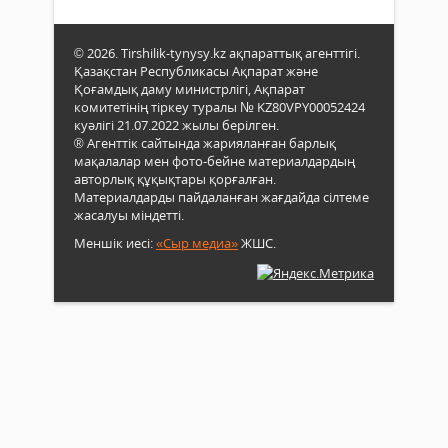
© 2026. Tirshilik-tynysy.kz ақпараттық агенттігі.
Қазақстан Республикасы Ақпарат және
Қоғамдық даму министрлігі, Ақпарат
комитетінің тіркеу туралы № KZ80VPY00052424
куәлігі 21.07.2022 жылы берілген.
® Агенттік сайтында жарияланған барлық
мақалалар мен фото-бейне материалдардың
авторлық құқықтары қорғалған.
Материалдарды пайдаланған жағдайда сілтеме
жасалуы міндетті.
Меншік иесі:
«Сыр медиа»
ЖШС.