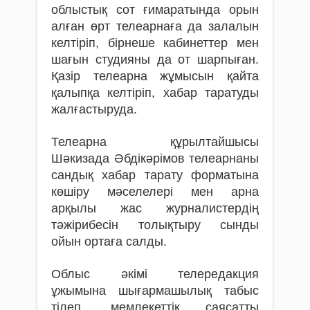
облыстық сот ғимаратында орын
алған өрт телеарнаға да залалын
келтіріп, бірнеше кабинеттер мен
шағын студияны да от шарпыған.
Қазір телеарна жұмысын қайта
қалыпқа келтіріп, хабар таратуды
жалғастыруда.
Телеарна құрылтайшысы
Шәкизада Әбдікәрімов телеарнаны
сандық хабар тарату форматына
көшіру мәселелері мен арна
арқылы жас журналистердің
тәжірибесін толықтыру сынды
ойын ортаға салды.
Облыс әкімі телередакция
ұжымына шығармашылық табыс
тілеп, мемлекеттік саясатты