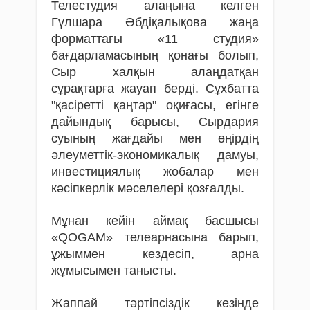
Телестудия алаңына келген
Гүлшара Әбдіқалықова жаңа
форматтағы «11 студия»
бағдарламасының қонағы болып,
Сыр халқын алаңдатқан
сұрақтарға жауап берді. Сұхбатта
"қасіретті қаңтар" оқиғасы, егінге
дайындық барысы, Сырдария
суының жағдайы мен өңірдің
әлеуметтік-экономикалық дамуы,
инвестициялық жобалар мен
кәсіпкерлік мәселелері қозғалды.
Мұнан кейін аймақ басшысы
«QOGAM» телеарнасына барып,
ұжыммен кездесіп, арна
жұмысымен танысты.
Жаппай тәртіпсіздік кезінде