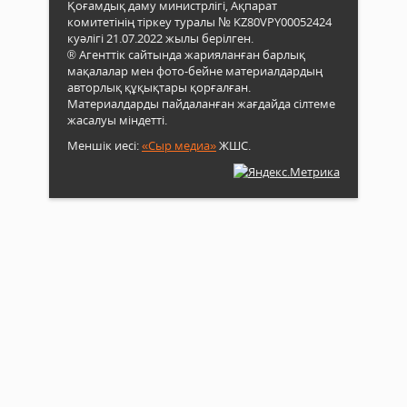
Қоғамдық даму министрлігі, Ақпарат
комитетінің тіркеу туралы № KZ80VPY00052424
куәлігі 21.07.2022 жылы берілген.
® Агенттік сайтында жарияланған барлық
мақалалар мен фото-бейне материалдардың
авторлық құқықтары қорғалған.
Материалдарды пайдаланған жағдайда сілтеме
жасалуы міндетті.
Меншік иесі:
«Сыр медиа»
ЖШС.