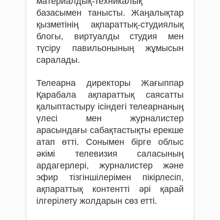
материалдық-техникалық
базасымен танысты. Жаңалықтар
қызметінің ақпараттық-студиялық
блогы, виртуалды студия мен
түсіру павильонының жұмысын
саралады.
Телеарна директоры Жағыппар
Қарабала ақпараттық саясатты
қалыптастыру ісіндегі телеарнаның
үлесі мен журналистер
арасындағы сабақтастықты ерекше
атап өтті. Сонымен бірге облыс
әкімі телевизия саласының
ардагерлері, журналистер және
эфир тізгіншілерімен пікірлесіп,
ақпараттық контентті әрі қарай
ілгерілету жолдарын сөз етті.