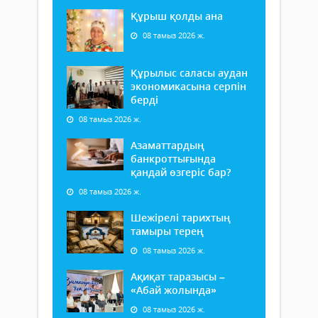
Құрыш қолды ана
08 тамыз 2026 ж.
Құрылыс саласы аудан
экономикасына серпін
берді
08 тамыз 2026 ж.
Азаматтардың
банкроттығында
қандай өзгеріс бар?
08 тамыз 2026 ж.
Шежірелі тарихтың
тамыры терең
08 тамыз 2026 ж.
Ақиқат таразысы –
«Абай жолында»
08 тамыз 2026 ж.