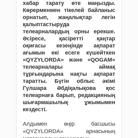
хабар тарату өте маңызды.
Көрерменмен тікелей байланыс
орнатып, жаңалықтар легін
қалыптастыруда
телеарналардың орны ерекше.
Әсіресе, қасіретті қаңтар
оқиғасы кезеңінде ақпарат
ағымын екі есеге күшейткен
«QYZYLORDA» және «QOGAM»
телеарналары аймақ
тұрғындарына нақты ақпарат
таратты. Бүгін облыс әкімі
Гүлшара Әбдіқалықова қос
телеарнаға барып, редакцияның
шығармашылық ұжымымен
кездесті.
Алдымен өңір басшысы
«QYZYLORDA» арнасының