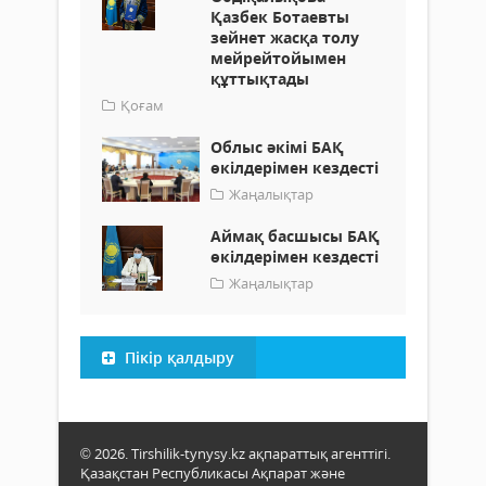
Қазбек Ботаевты
зейнет жасқа толу
мейрейтойымен
құттықтады
Қоғам
Облыс әкімі БАҚ
өкілдерімен кездесті
Жаңалықтар
Аймақ басшысы БАҚ
өкілдерімен кездесті
Жаңалықтар
Пікір қалдыру
© 2026. Tirshilik-tynysy.kz ақпараттық агенттігі.
Қазақстан Республикасы Ақпарат және