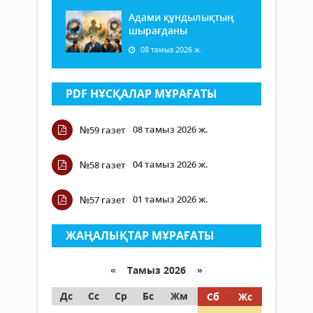
Адами құндылықтың
шырағданы
08 тамыз 2026 ж.
PDF НҰСҚАЛАР МҰРАҒАТЫ
08 тамыз 2026 ж.
№59 газет
04 тамыз 2026 ж.
№58 газет
01 тамыз 2026 ж.
№57 газет
ЖАҢАЛЫҚТАР МҰРАҒАТЫ
«
Тамыз 2026 »
Дс
Сс
Ср
Бс
Жм
Сб
Жс