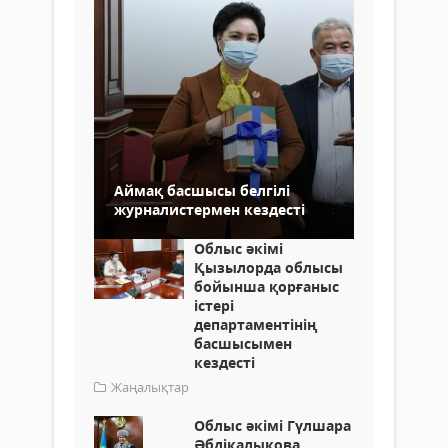
Аймақ басшысы белгілі
журналистермен кездесті
Облыс әкімі
Қызылорда облысы
бойынша қорғаныс
істері
департаментінің
басшысымен
кездесті
Жаңалықтар
Облыс әкімі Гүлшара
Әбдіқалықова