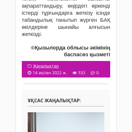
ақпараттандыру, өңірдегі өркенді
істерді тұрғындарға жеткізу ісінде
табандылық танытып жүрген БАҚ
өкілдеріне шынайы алғысын
жеткізді.
©Қызылорда облысы әкімінің
баспасөз қызметі
Жаңалықтар
14 ақпан 2022 ж.
533
0
ҰҚСАС ЖАҢАЛЫҚТАР: