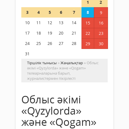
1
2
3
4
5
6
7
8
9
10
11
12
13
14
15
16
17
18
19
20
21
22
23
24
25
26
27
28
29
30
31
Тіршілік тынысы
»
Жаңалықтар
» Облыс
әкімі «Qyzylorda» және «Qogam»
телеарналарына барып,
журналистермен пікірлесті
Облыс әкімі
«Qyzylorda»
және «Qogam»