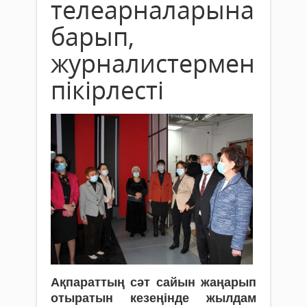
телеарналарына
барып,
журналистермен
пікірлесті
Ақпараттың сәт сайын жаңарып
отыратын кезеңінде жылдам