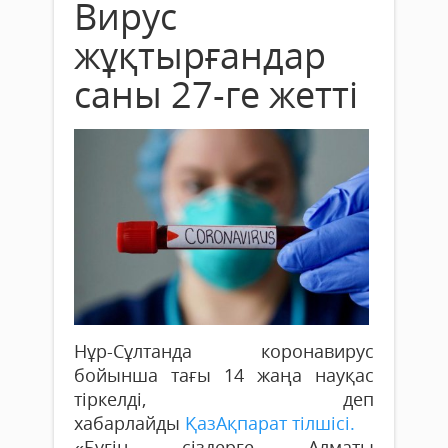
Вирус
жұқтырғандар
саны 27-ге жетті
Нұр-Сұлтанда коронавирус
бойынша тағы 14 жаңа науқас
тіркелді, деп
хабарлайды
ҚазАқпарат тілшісі.
«Бүгін сіздерге Алматы