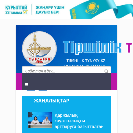
TIRSHILIK-TYNYSY.KZ
АҚПАРАТТЫҚ АГЕНТТІГІ
ЖАҢАЛЫҚТАР
Қаржылық
сауаттылықты
арттыруға бағытталған