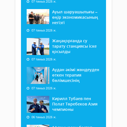
07 тамыз 2026 ж.
Ауыл шаруашылығы –
өңір экономикасының
негізгі
07 тамыз 2026 ж.
Жаңақорғанда су
тарату станциясы іске
қосылды
07 тамыз 2026 ж.
Аудан әкімі жөндеуден
өткен терапия
бөлімшесінің
07 тамыз 2026 ж.
Кирилл Тубаев пен
Полат Төребеков Азия
чемпионы
06 тамыз 2026 ж.