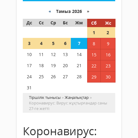
«
Тамыз 2026 »
Дс
Сс
Ср
Бс
Жм
Сб
Жс
1
2
3
4
5
6
7
8
9
10
11
12
13
14
15
16
17
18
19
20
21
22
23
24
25
26
27
28
29
30
31
Тіршілік тынысы
»
Жаңалықтар
»
Коронавирус: Вирус жұқтырғандар саны
27-ге жетті
Коронавирус: