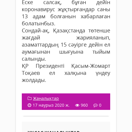
Еске салсақ, бұған дейін
коронавирус жұқтырғандар саны
13 адам болғанын хабарлаған
болатынбыз.
Сондай-ақ, Қазақстанда төтенше
жағдай жарияланып,
азаматтардың 15 сәуірге дейін ел
аумағынан шығуына тыйым
салынды.
ҚР Президенті Қасым-Жомарт
Тоқаев ел халқына үндеу
жолдады.
Жаңалықтар
17 наурыз 2020 ж.
960
0