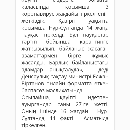
қаласында қосымша 3
коронавирус жағдайы тіркелгенін
жеткіздік. Қазіргі уақытта
қосымша Нұр-Сұлтанда 14 жаңа
науқас тіркелді. Бұл науқастар
тәртіп бойынша карантинге
жатқызылып, байланыс жасаған
азаматтармен бірге жұмыс
жасалды. Барлық байланыстағы
адамдар анықталуда», - деді
Денсаулық сақтау министрі Елжан
Біртанов онлайн форматта өткен
баспасөз мәслихатында.
Осылайша, қауіпті індетпен
ауырғандар саны 27-ге жетті.
Оның ішінде 16 жағдай - Нұр-
Сұлтанда, 11 факті - Алматыда
тіркелген.