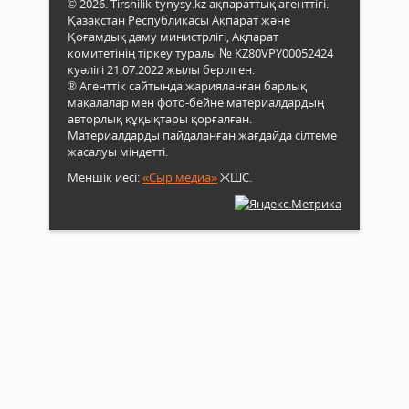
© 2026. Tirshilik-tynysy.kz ақпараттық агенттігі.
Қазақстан Республикасы Ақпарат және
Қоғамдық даму министрлігі, Ақпарат
комитетінің тіркеу туралы № KZ80VPY00052424
куәлігі 21.07.2022 жылы берілген.
® Агенттік сайтында жарияланған барлық
мақалалар мен фото-бейне материалдардың
авторлық құқықтары қорғалған.
Материалдарды пайдаланған жағдайда сілтеме
жасалуы міндетті.
Меншік иесі:
«Сыр медиа»
ЖШС.