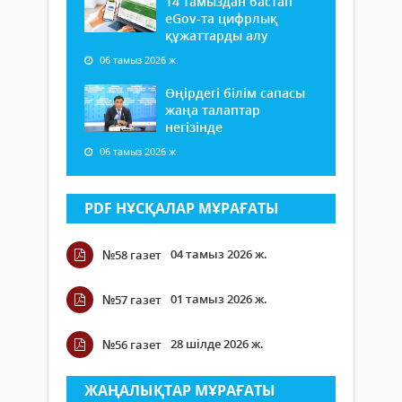
14 тамыздан бастап
еGov-та цифрлық
құжаттарды алу
06 тамыз 2026 ж.
Өңірдегі білім сапасы
жаңа талаптар
негізінде
06 тамыз 2026 ж.
PDF НҰСҚАЛАР МҰРАҒАТЫ
04 тамыз 2026 ж.
№58 газет
01 тамыз 2026 ж.
№57 газет
28 шілде 2026 ж.
№56 газет
ЖАҢАЛЫҚТАР МҰРАҒАТЫ