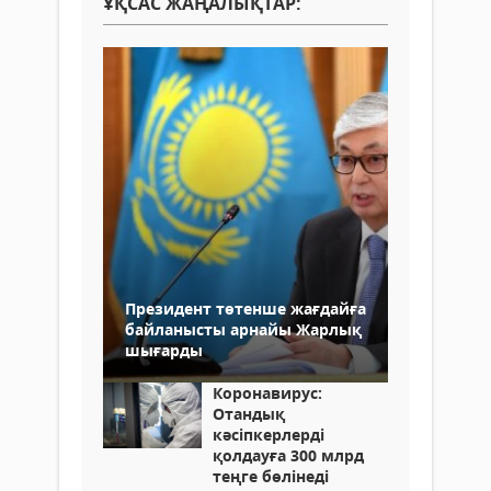
ҰҚСАС ЖАҢАЛЫҚТАР:
Президент төтенше жағдайға
байланысты арнайы Жарлық
шығарды
Коронавирус:
Отандық
кәсіпкерлерді
қолдауға 300 млрд
теңге бөлінеді