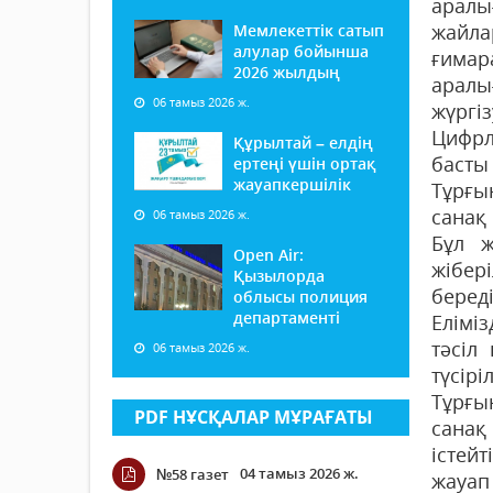
аралы
жайла
Мемлекеттік сатып
алулар бойынша
ғимар
2026 жылдың
аралы
06 тамыз 2026 ж.
жүргі
Цифрл
Құрылтай – елдің
басты
ертеңі үшін ортақ
жауапкершілік
Тұрғы
санақ 
06 тамыз 2026 ж.
Бұл ж
Open Air:
жібер
Қызылорда
береді
облысы полиция
департаменті
Елімі
тәсіл
06 тамыз 2026 ж.
түсір
Тұрғы
PDF НҰСҚАЛАР МҰРАҒАТЫ
санақ
істей
04 тамыз 2026 ж.
№58 газет
жауап