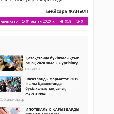
Бибісара ЖАНӘЛІ
ңалықтар
01 ақпан 2020 ж.
958
0
Қазақстанда бүкілхалықтық
санақ 2020 жылы жүргізіледі
Қоғам
Электронды форматта: 2019
жылы Қазақстанда
бүкілхалықтық санақ
жүргізіледі
Жаңалықтар
ИПОТЕКАЛЫҚ ҚАРЫЗДАРДЫ