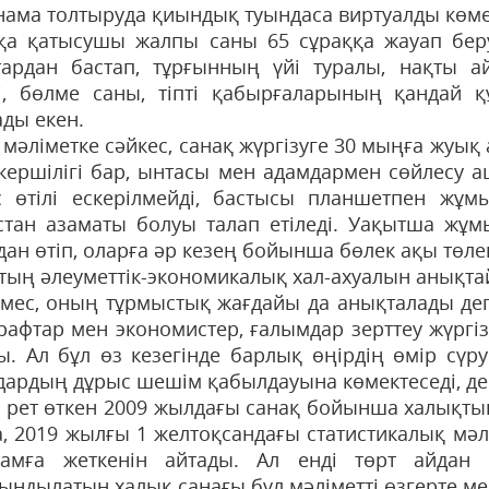
нама толтыруда қиындық туындаса виртуалды көмек
қа қатысушы жалпы саны 65 сұраққа жауап беру
тардан бастап, тұрғынның үйі туралы, нақты 
і, бөлме саны, тіпті қабырғаларының қандай 
ады екен.
мәліметке сәйкес, санақ жүргізуге 30 мыңға жуық 
кершілігі бар, ынтасы мен адам­дармен сөйлесу а
 өтілі ескеріл­мейді, бастысы планшетпен жұмыс
стан азаматы болуы талап етіледі. Уақытша жұ
дан өтіп, оларға әр кезең бойынша бөлек ақы төле
тың әлеуметтік-экономикалық хал-ахуалын анықт
емес, оның тұрмыстық жағдайы да анықталады де
рафтар мен экономистер, ғалымдар зерттеу жүргізі
ы. Ал бұл өз кезегінде барлық өңірдің өмір сүру
дардың дұ­рыс шешім қабылдауына көмектеседі, д
 рет өткен 2009 жылдағы санақ бойынша халықты
а, 2019 жылғы 1 желтоқсандағы статистикалық мә
амға жеткенін айтады. Ал енді төрт айдан
ындылатын халық санағы бұл мәліметті өзгерте ме 