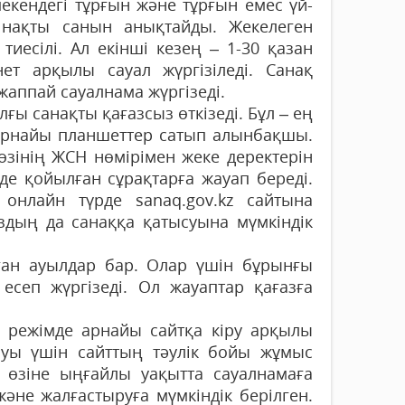
мекендегі тұрғын және тұрғын емес үй-
нақты санын анықтайды. Жекелеген
 тиесілі. Ал екінші кезең – 1-30 қазан
ет арқылы сауал жүргізіледі. Санақ
аппай сауалнама жүргізеді.
ы санақты қағазсыз өткізеді. Бұл – ең
 арнайы планшеттер сатып алынбақшы.
өзінің ЖСН нөмірімен жеке деректерін
рде қойылған сұ­рақтарға жауап береді.
 онлайн түрде sanaq.gov.kz сайтына
здың да санақ­қа қатысуына мүмкіндік
маған ауылдар бар. Олар үшін бұрынғы
есеп жүргізеді. Ол жауаптар қағазға
н режімде арнайы сайтқа кіру арқылы
луы үшін сайттың тәулік бойы жұмыс
сі өзіне ыңғайлы уақыт­та сауалнамаға
және жалғастыруға мүмкіндік берілген.