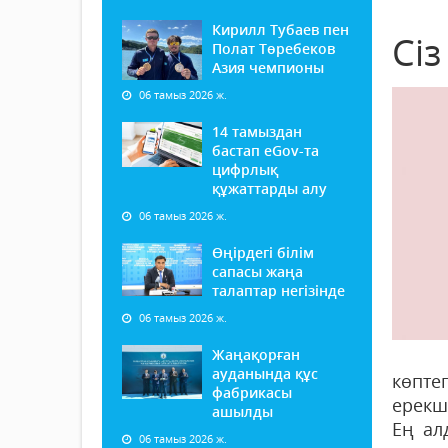
Кирилл Тубаев пен
Сі
Полат Төребеков
Азия чемпионы
06 тамыз 2026 ж.
14 тамыздан
бастап еGov-та
цифрлық
құжаттарды алу
06 тамыз 2026 ж.
Өңірдегі білім
сапасы жаңа
талаптар негізінде
06 тамыз 2026 ж.
Жаңақорған
ауданында құс
көпте
фабрикасы
ерекш
ашылды
Ең ал
06 тамыз 2026 ж.