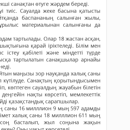
ші санақ­тан өтуге жәрдем береді.
і тиіс. Сауалда жеке басына қатысты
айтқанда баспананың салынған жылы,
құрылыс материалынан салынғаны да
адам тартылады. Олар 18 жас­тан асқан,
шықтығына қарай іріктеледі. Білім мен
 істеу қабі­леті және міндетті түрде
мысқа тарты­латын санақшылар арнайы
неді.
айтын маңызы зор науқанда халық саны
п күтілуде. Са­нақтың қорытындысымен
п, көп­теген сауалдың жауабын білетін
 деңгейін нақты көрсетіп, мемлекеттік
ейді қазақстандық сарапшылар.
ң саны 16 милллион 9 мың 597 адамды
лімет халық саны 18 милллион 611 мың
 соң басталып, жыл соңына жақын
екен? Оны уақыт көрсетеді.