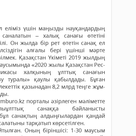
л еліміз үшін маңызды нау­­қандардың
і саналатын – х­алық санағы өтетіні
ілі. Он жылда бір рет өтетін санақ ел
елсіздігін алғалы бері үшінші мәрте
зілмек. Қазақстан Үкі­меті 2019 жылдың
маусымында «2020 жылы Қазақстан Рес­
­ликасы халқының ұлттық са­нағын
ізу туралы» қаулы қабыл­дады. Бұған
екеттік қа­зынадан 8,2 млрд теңге жұм­
ды.
rmburo.kz порталы әзірлеген мәліметте
пыұлттық санаққа байланысты
бұл санақтың алдыңғылардан қандай
салатыны тарқатып көрсетілген.
йтылған. Оның біріншісі: 1-30 маусым