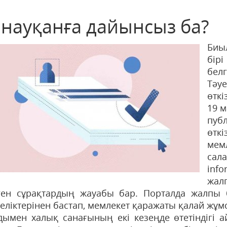
з науқанға дайынсыз ба?
Биы
бір
белг
Тәу
өткі
19 
пуб
өтк
мемл
сала
іnfo
жал
ген сұрақтардың жауабы бар. Порталда жалпы 
е­ліктерінен бастап, мемлекет қаражаты қалай жұм
дымен халық санағының екі ке­зеңде өтетіндігі а