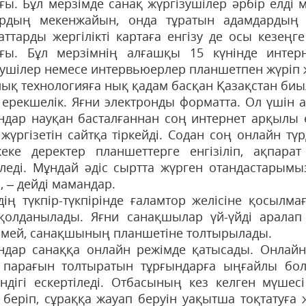
ғы. Бұл мерзімде санақ жүргізушілер әрбір елді 
рдың мекенжайын, онда тұратын адамдардың 
аттарды жергілікті картаға енгізу де осы кезеңге
ғы. Бұл мерзімнің алғашқы 15 күнінде интерн
зушілер немесе интервьюерлер планшетпен жүріп ж
ық технологияға нық қадам басқан Қазақстан биылғ
 ерекшелік. Яғни электронды форматта. Ол үшін
ндар науқан басталғаннан соң интернет арқылы 
жүргізетін сайтқа тір­кейді. Содан соң онлайн тү
еке деректер планшеттерге енгізіліп, ақпарат
іледі. Мұндай әдіс сыртта жүрген отандастарымы
, – дейді ма­мандар.
здің түкпір-түкпірінде ғаламтор же­лісіне қосыл
 қолданылады. Яғни санақшылар үй-үйді аралап 
ілмей, санақшының планшетіне толтырылады.
ндар санаққа онлайн режім­де қатысады. Онлай
 парағын толтыратын тұрғын­дарға ыңғайлы бо
тіндігі ескертіледі. Отбасы­ның кез келген мүше
 беріп, сұраққа жауап беруін уақытша тоқтатуға 