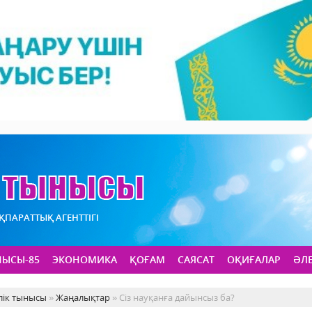
АҚПАРАТТЫҚ АГЕНТТІГІ
НЫСЫ-85
ЭКОНОМИКА
ҚОҒАМ
САЯСАТ
ОҚИҒАЛАР
ӘЛ
лік тынысы
»
Жаңалықтар
» Сіз науқанға дайынсыз ба?