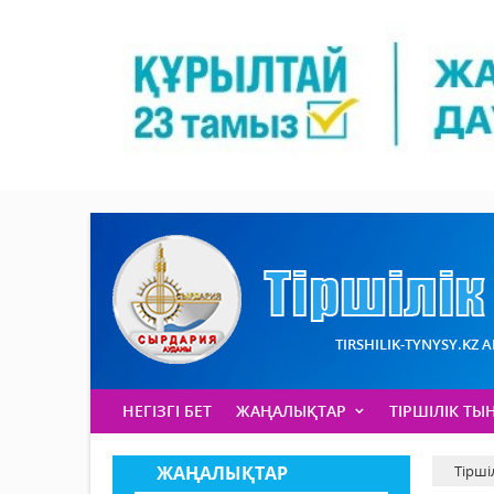
TIRSHILIK-TYNYSY.KZ 
НЕГІЗГІ БЕТ
ЖАҢАЛЫҚТАР
ТІРШІЛІК ТЫ
ЖАҢАЛЫҚТАР
Тірші