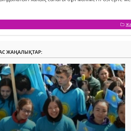
Жа
АС ЖАҢАЛЫҚТАР: