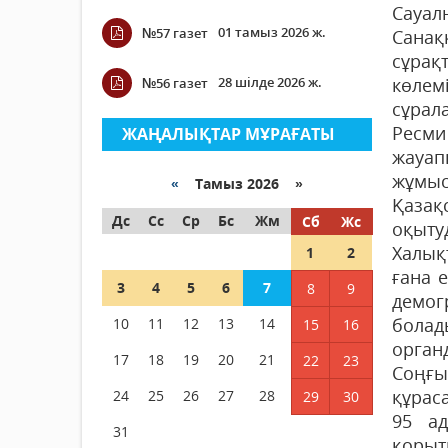
Сауал
01 тамыз 2026 ж.
№57 газет
Санақ
сұрақ
28 шілде 2026 ж.
көлем
№56 газет
сұрал
Ресми 
ЖАҢАЛЫҚТАР МҰРАҒАТЫ
жауап
жұмыс
«
Тамыз 2026 »
Қазақ
Дс
Сс
Ср
Бс
Жм
Сб
Жс
оқыту
Халық
1
2
ғана 
3
4
5
6
7
8
9
демог
болад
10
11
12
13
14
15
16
орган
17
18
19
20
21
22
23
Соңғы
құрас
24
25
26
27
28
29
30
95 ад
31
қорыт