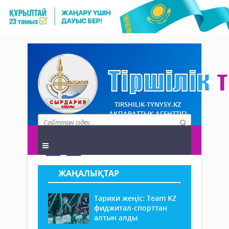
TIRSHILIK-TYNYSY.KZ
АҚПАРАТТЫҚ АГЕНТТІГІ
ЖАҢАЛЫҚТАР
Тарихи жеңіс: Team KZ
фиджитал-спорттан
алтын алды