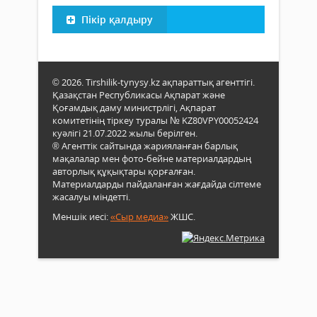
Пікір қалдыру
© 2026. Tirshilik-tynysy.kz ақпараттық агенттігі.
Қазақстан Республикасы Ақпарат және
Қоғамдық даму министрлігі, Ақпарат
комитетінің тіркеу туралы № KZ80VPY00052424
куәлігі 21.07.2022 жылы берілген.
® Агенттік сайтында жарияланған барлық
мақалалар мен фото-бейне материалдардың
авторлық құқықтары қорғалған.
Материалдарды пайдаланған жағдайда сілтеме
жасалуы міндетті.
Меншік иесі:
«Сыр медиа»
ЖШС.