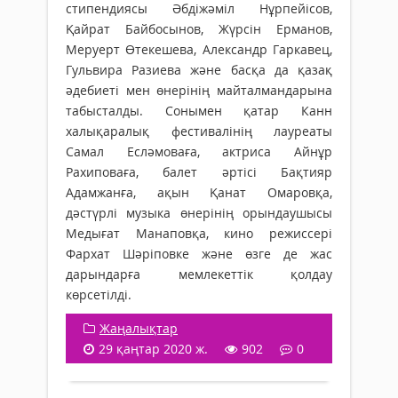
стипендиясы Әбдіжәміл Нұрпейісов,
Қайрат Байбосынов, Жүрсін Ерманов,
Меруерт Өтекешева, Александр Гаркавец,
Гульвира Разиева және басқа да қазақ
әдебиеті мен өнерінің майталмандарына
табысталды. Сонымен қатар Канн
халықаралық фестивалінің лауреаты
Самал Есләмоваға, актриса Айнұр
Рахиповаға, балет әртісі Бақтияр
Адамжанға, ақын Қанат Омаровқа,
дәстүрлі музыка өнерінің орындаушысы
Медығат Манаповқа, кино режиссері
Фархат Шәріповке және өзге де жас
дарындарға мемлекеттік қолдау
көрсетілді.
Жаңалықтар
29 қаңтар 2020 ж.
902
0