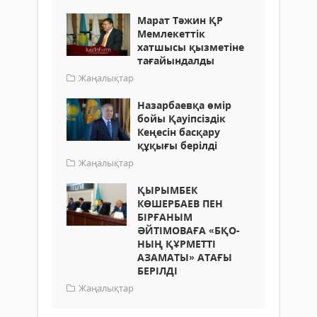
Марат Тәжин ҚР
Мемлекеттік
хатшысы қызметіне
тағайындалды
Жаңалықтар
Назарбаевқа өмір
бойы Қауіпсіздік
Кеңесін басқару
құқығы берілді
Жаңалықтар
ҚЫРЫМБЕК
КӨШЕРБАЕВ ПЕН
БІРҒАНЫМ
ӘЙТІМОВАҒА «БҚО-
НЫҢ ҚҰРМЕТТІ
АЗАМАТЫ» АТАҒЫ
БЕРІЛДІ
Жаңалықтар