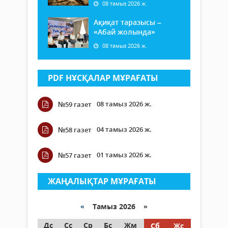
08 тамыз 2026 ж.
Ақиқат таразысы –
«Абай жолында»
08 тамыз 2026 ж.
PDF НҰСҚАЛАР МҰРАҒАТЫ
08 тамыз 2026 ж.
№59 газет
04 тамыз 2026 ж.
№58 газет
01 тамыз 2026 ж.
№57 газет
ЖАҢАЛЫҚТАР МҰРАҒАТЫ
«
Тамыз 2026 »
Дс
Сс
Ср
Бс
Жм
Сб
Жс