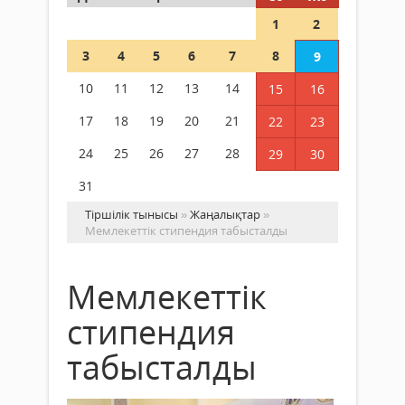
1
2
3
4
5
6
7
8
9
10
11
12
13
14
15
16
17
18
19
20
21
22
23
24
25
26
27
28
29
30
31
Тіршілік тынысы
»
Жаңалықтар
»
Мемлекеттік стипендия табысталды
Мемлекеттік
стипендия
табысталды