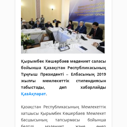
Қырымбек Көшербаев мәдениет саласы
бойынша Қазақстан Республикасының
Тұңғыш Президенті – Елбасының 2019
жылғы мемлекеттік стипендиясын
табыстады, деп хабарлайды
ҚазАқпарат
.
Қазақстан Республикасының Мемлекеттік
хатшысы Қырымбек Көшербаев Мемлекет
басшысының тапсырмасы бойынша
белгілі мәдениет және өнер