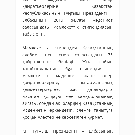
қайраткерлеріне Қазақстан
Республикасының Тұңғыш Президенті –
Елбасының 2019 жылғы мәдениет
саласындағы мемлекеттік стипендиясын
табыс етті.
Мемлекеттік стипендия Қазақстанның
әдебиет пен өнер саласындағы 75
қайраткеріне берілді. Жыл сайын
тағайындалатын бұл стипендия –
мемлекеттің мәдениет және өнер
қайраткерлеріне, шығармашылық
қызметкерлеріне, жас дарындарға
жасаған қолдауы мен қамқорлығының
айғағы, сондай-ақ, олардың Қазақстанның
мәдениетін өркендетіп, әлемге танытуға
қосқан үлестеріне көрсетілген құрмет.
ҚР Тұңғыш Президенті – Елбасының