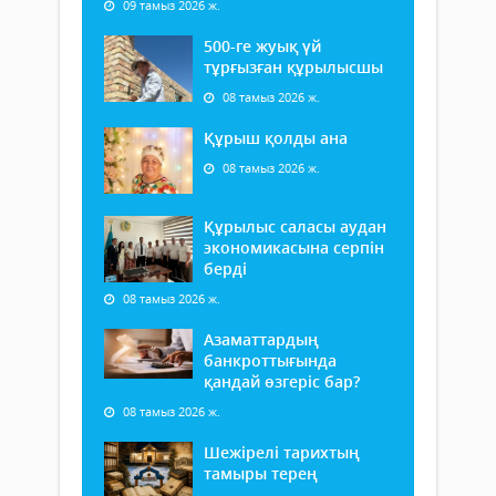
09 тамыз 2026 ж.
500-ге жуық үй
тұрғызған құрылысшы
08 тамыз 2026 ж.
Құрыш қолды ана
08 тамыз 2026 ж.
Құрылыс саласы аудан
экономикасына серпін
берді
08 тамыз 2026 ж.
Азаматтардың
банкроттығында
қандай өзгеріс бар?
08 тамыз 2026 ж.
Шежірелі тарихтың
тамыры терең