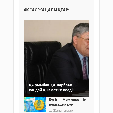
ҰҚСАС ЖАҢАЛЫҚТАР:
Қырымбек Қөшербаев
қандай қызметке келді?
Бүгін – Мемлекеттік
рәміздер күні
Жаңалықтар