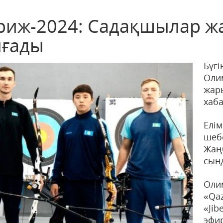
риж-2024: Садақшылар ж
ғады
Бүгі
Оли
жа
хаб
Ел
шеб
Жаң
сынд
Оли
«Qa
«Ji
эфир