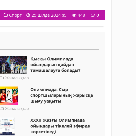
Спорт
25 шілде 2024 ж.
448
0
Қысқы Олимпиада
ойындарын қайдан
тамашалауға болады?
Жаңалықтар
Олимпиада: Сыр
спортшыларының жарысқа
шығу уақыты
Жаңалықтар
XXXII Жазғы Олимпиада
ойындары тікелей эфирде
көрсетіледі