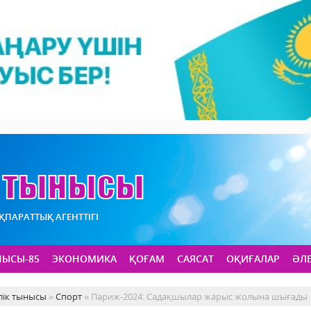
АҚПАРАТТЫҚ АГЕНТТІГІ
НЫСЫ-85
ЭКОНОМИКА
ҚОҒАМ
САЯСАТ
ОҚИҒАЛАР
ӘЛ
лік тынысы
»
Спорт
» Париж-2024: Садақшылар жарыс жолына шығады