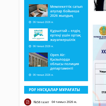
Мемлекеттік сатып
алулар бойынша
2026 жылдың
06 тамыз 2026 ж.
Құрылтай – елдің
ертеңі үшін ортақ
жауапкершілік
06 тамыз 2026 ж.
Open Air:
Қызылорда
облысы полиция
департаменті
06 тамыз 2026 ж.
PDF НҰСҚАЛАР МҰРАҒАТЫ
04 тамыз 2026 ж.
№58 газет