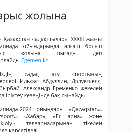
арыс жолына
н Қазақстан садақшылары ХХХІІІ жазғы
мпиада ойындарында алғаш болып
рыс жолына шығады, деп
арлайды
Egemen.kz.
іміздің садақ ату спортының
ерлері Ильфат Абдуллин, Дәлуеткелді
бырбай, Александр Еременко жекелей
а іріктеу кезеңінде бақ сынайды.
мпиада-2024 ойындары «Qazaqstan»,
zsport», «Хабар», «Ел арна» және
bekJoly» телеарналарынан тікелей
де көрсетіледі.