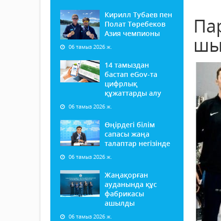
Кирилл Тубаев пен
Па
Полат Төребеков
Азия чемпионы
шы
06 тамыз 2026 ж.
14 тамыздан
бастап еGov-та
цифрлық
құжаттарды алу
06 тамыз 2026 ж.
Өңірдегі білім
сапасы жаңа
талаптар негізінде
06 тамыз 2026 ж.
Жаңақорған
ауданында құс
фабрикасы
ашылды
06 тамыз 2026 ж.