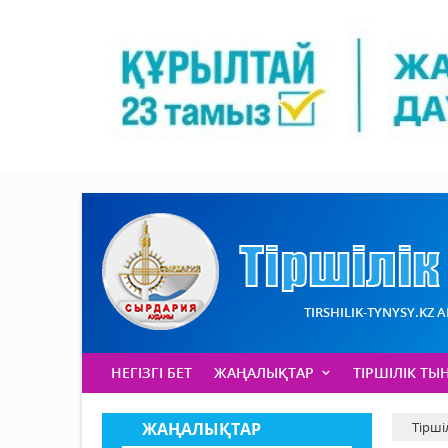
TIRSHILIK-TYNYSY.KZ 
НЕГІЗГІ БЕТ
ЖАҢАЛЫҚТАР
ТІРШІЛІК ТЫ
ЖАҢАЛЫҚТАР
Тірші