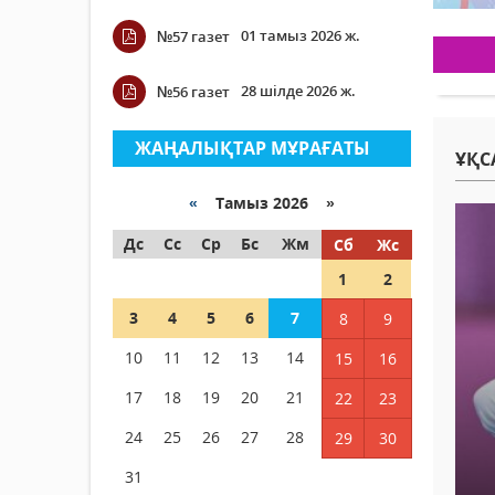
01 тамыз 2026 ж.
№57 газет
28 шілде 2026 ж.
№56 газет
ЖАҢАЛЫҚТАР МҰРАҒАТЫ
ҰҚС
«
Тамыз 2026 »
Дс
Сс
Ср
Бс
Жм
Сб
Жс
1
2
3
4
5
6
7
8
9
10
11
12
13
14
15
16
17
18
19
20
21
22
23
24
25
26
27
28
29
30
31