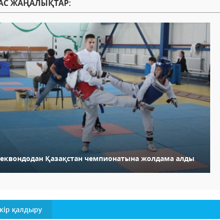
АС ЖАҢАЛЫҚТАР:
аеквондодан Қазақстан чемпионатына жолдама алды
кір қалдыру