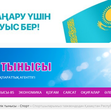
АҚПАРАТТЫҚ АГЕНТТІГІ
НЫСЫ-85
ЭКОНОМИКА
ҚОҒАМ
САЯСАТ
ОҚИҒАЛАР
ӘЛ
лік тынысы
»
Спорт
» Спортшыларымыз таэквондодан Қазақстан Респу