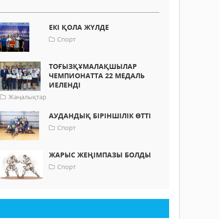
ЕКІ ҚОЛА ЖҮЛДЕ
Спорт
ТОҒЫЗҚҰМАЛАҚШЫЛАР
ЧЕМПИОНАТТА 22 МЕДАЛЬ
ИЕЛЕНДІ
Жаңалықтар
АУДАНДЫҚ БІРІНШІЛІК ӨТТІ
Спорт
ЖАРЫС ЖЕҢІМПАЗЫ БОЛДЫ
Спорт