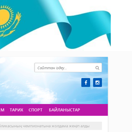
ЕМ
ТАРИХ
СПОРТ
БАЙЛАНЫСТАР
бликасының чемпионатына жолдама жеңіп алды