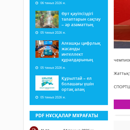
06 тамыз 2026 ж.
Өрт қауіпсіздігі
талаптарын сақтау
– әр азаматтың
05 тамыз 2026 ж.
Алғашқы цифрлық
жасанды
интеллект
құралдарының
чемпион
05 тамыз 2026 ж.
Жаттық
Құрылтай – ел
болашағы үшін
СПОРТШ
ортақ алаң
05 тамыз 2026 ж.
PDF НҰСҚАЛАР МҰРАҒАТЫ