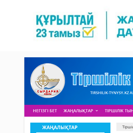
TIRSHILIK-TYNYSY.KZ 
НЕГІЗГІ БЕТ
ЖАҢАЛЫҚТАР
ТІРШІЛІК ТЫ
ЖАҢАЛЫҚТАР
Тірші