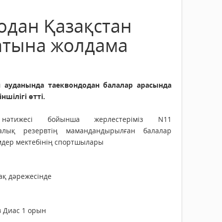
дан Қазақстан
атына жолдама
 ауданында таеквондодан балалар арасында
ншілігі өтті.
нәтижесі бойынша жерлестеріміз N11
алық резервтің мамандандырылған балалар
мдер мектебінің спортшылары
мақ дәрежесінде
в Диас 1 орын