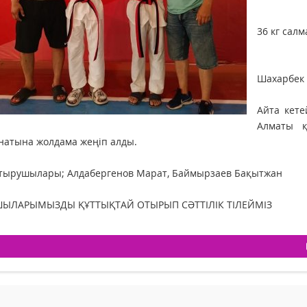
36 кг сал
Шахарбек 
Айта кет
Алматы қ
атына жолдама жеңіп алды.
тырушылары; Алдабергенов Марат, Баймырзаев Бақытжан
ЫЛАРЫМЫЗДЫ ҚҰТТЫҚТАЙ ОТЫРЫП СӘТТІЛІК ТІЛЕЙМІЗ