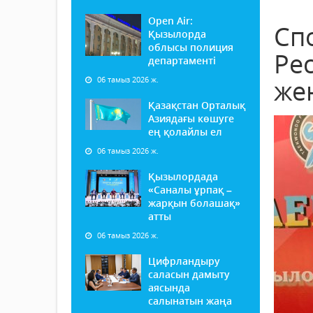
Open Air:
Сп
Қызылорда
облысы полиция
Ре
департаменті
06 тамыз 2026 ж.
же
Қазақстан Орталық
Азиядағы көшуге
ең қолайлы ел
06 тамыз 2026 ж.
Қызылордада
«Саналы ұрпақ –
жарқын болашақ»
атты
06 тамыз 2026 ж.
Цифрландыру
саласын дамыту
аясында
салынатын жаңа