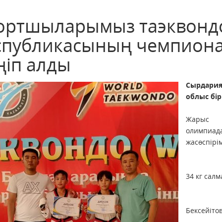
ортшыларымыз таэквондо
спубликасының чемпион
ңіп алды
Сырдария
облыс бірі
Жарыс 
олимпиад
жасөспірі
34 кг сал
Бексейіто