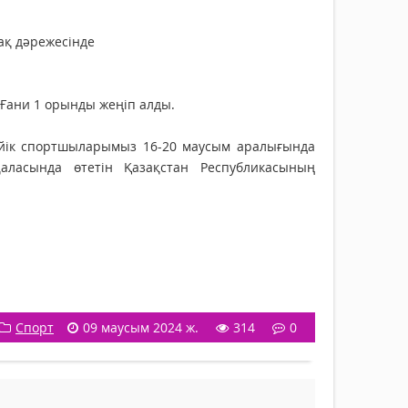
мақ дәрежесінде
Ғани 1 орынды жеңіп алды.
ейік спортшыларымыз 16-20 маусым аралығында
аласында өтетін Қазақстан Республикасының
Спорт
09 маусым 2024 ж.
314
0