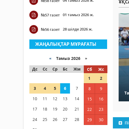
04 тамыз 2026 ж.
№58 газет
ҰҚС
01 тамыз 2026 ж.
№57 газет
28 шілде 2026 ж.
№56 газет
ЖАҢАЛЫҚТАР МҰРАҒАТЫ
«
Тамыз 2026 »
Дс
Сс
Ср
Бс
Жм
Сб
Жс
1
2
3
4
5
6
7
8
9
Т
10
11
12
13
14
15
16
17
18
19
20
21
22
23
24
25
26
27
28
29
30
Пі