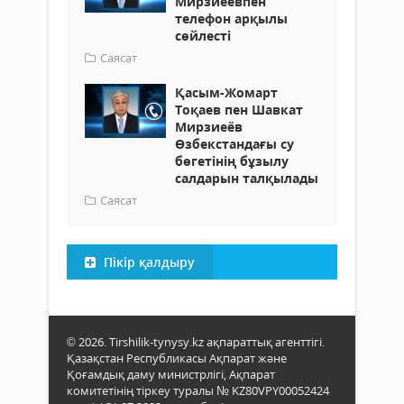
Мирзиёевпен
телефон арқылы
сөйлесті
Саясат
Қасым-Жомарт
Тоқаев пен Шавкат
Мирзиеёв
Өзбекстандағы су
бөгетінің бұзылу
салдарын талқылады
Саясат
Пікір қалдыру
© 2026. Tirshilik-tynysy.kz ақпараттық агенттігі.
Қазақстан Республикасы Ақпарат және
Қоғамдық даму министрлігі, Ақпарат
комитетінің тіркеу туралы № KZ80VPY00052424