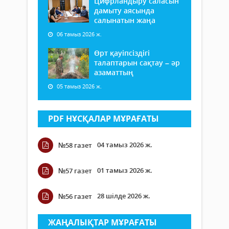
Цифрландыру саласын
дамыту аясында
салынатын жаңа
06 тамыз 2026 ж.
Өрт қауіпсіздігі
талаптарын сақтау – әр
азаматтың
05 тамыз 2026 ж.
PDF НҰСҚАЛАР МҰРАҒАТЫ
04 тамыз 2026 ж.
№58 газет
01 тамыз 2026 ж.
№57 газет
28 шілде 2026 ж.
№56 газет
ЖАҢАЛЫҚТАР МҰРАҒАТЫ