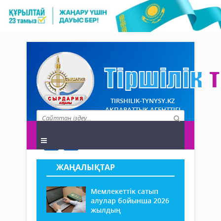
TIRSHILIK-TYNYSY.KZ
АҚПАРАТТЫҚ АГЕНТТІГІ
ЖАҢАЛЫҚТАР
Мемлекеттік сатып
алулар бойынша 2026
жылдың