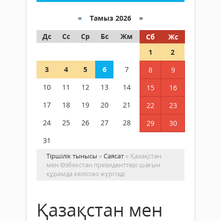
«
Тамыз 2026 »
Дс
Сс
Ср
Бс
Жм
Сб
Жс
1
2
3
4
5
6
7
8
9
10
11
12
13
14
15
16
17
18
19
20
21
22
23
24
25
26
27
28
29
30
31
Тіршілік тынысы
»
Саясат
» Қазақстан
мен Өзбекстан президенттері шағын
құрамда келіссөз жүргізді
Қазақстан мен