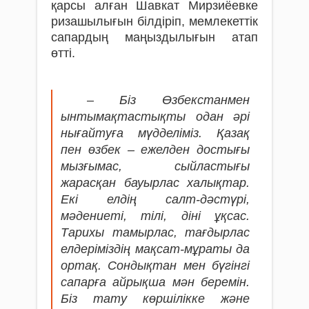
қарсы алған Шавкат Мирзиёевке
ризашылығын білдіріп, мемлекеттік
сапардың маңыздылығын атап
өтті.
– Біз Өзбекстанмен
ынтымақтастықты одан әрі
нығайтуға мүдделіміз. Қазақ
пен өзбек – ежелден достығы
мызғымас, сыйластығы
жарасқан бауырлас халықтар.
Екі елдің салт-дәстүрі,
мәдениеті, тілі, діні ұқсас.
Тарихы тамырлас, тағдырлас
елдеріміздің мақсат-мұраты да
ортақ. Сондықтан мен бүгінгі
сапарға айрықша мән беремін.
Біз тату көршілікке және