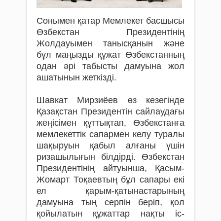
Сонымен қатар Мемлекет басшысы
Өзбекстан Президентінің
Жолдауымен танысқанын және
бұл маңызды құжат Өзбекстанның
одан әрі табысты дамуына жол
ашатынын жеткізді.
Шавкат Мирзиёев өз кезегінде
Қазақстан Президентін сайлаудағы
жеңісімен құттықтап, Өзбекстанға
мемлекеттік сапармен келу туралы
шақыруын қабыл алғаны үшін
ризашылығын білдірді. Өзбекстан
Президентінің айтуынша, Қасым-
Жомарт Тоқаевтың бұл сапары екі
ел қарым-қатынастарының
дамуына тың серпін беріп, қол
қойылатын құжаттар нақты іс-