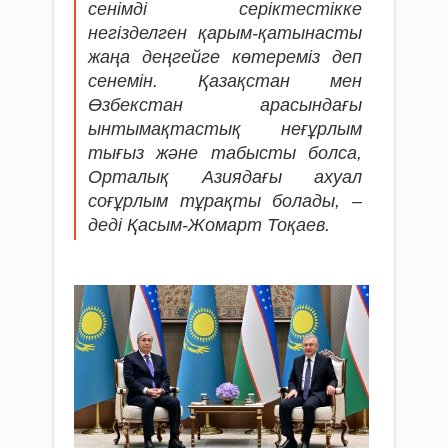
сенімді серіктестікке
негізделген қарым-қатынасты
жаңа деңгейге көтереміз деп
сенемін. Қазақстан мен
Өзбекстан арасындағы
ынтымақтастық неғұрлым
тығыз және табысты болса,
Орталық Азиядағы ахуал
соғұрлым тұрақты болады, –
деді Қасым-Жомарт Тоқаев.