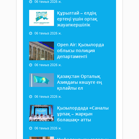
06 тамыз 2026 ж.
Құрылтай – елдің
ертеңі үшін ортақ
жауапкершілік
06 тамыз 2026 ж.
Open Air: Қызылорда
облысы полиция
департаменті
06 тамыз 2026 ж.
Қазақстан Орталық
Азиядағы көшуге ең
қолайлы ел
06 тамыз 2026 ж.
Қызылордада «Саналы
ұрпақ – жарқын
болашақ» атты
06 тамыз 2026 ж.