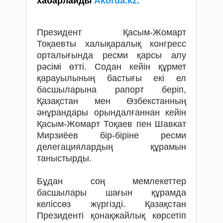
хабарлайды
Аkorda.kz.
Президент Қасым-Жомарт
Тоқаевты халықаралық конгресс
орталығында ресми қарсы алу
рәсімі өтті. Содан кейін құрмет
қарауылының бастығы екі ел
басшыларына рапорт беріп,
Қазақстан мен Өзбекстанның
әнұрандары орындалғаннан кейін
Қасым-Жомарт Тоқаев пен Шавкат
Мирзиёев бір-біріне ресми
делегациялардың құрамын
таныстырды.
Бұдан соң мемлекеттер
басшылары шағын құрамда
келіссөз жүргізді. Қазақстан
Президенті қонақжайлық көрсетіп