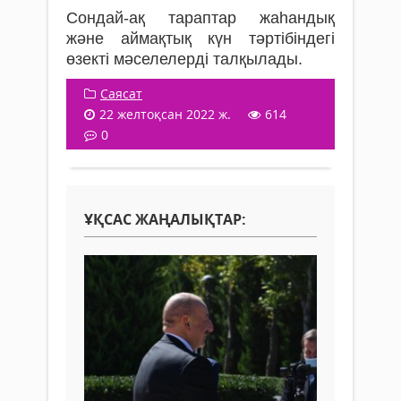
Сондай-ақ тараптар жаһандық
және аймақтық күн тәртібіндегі
өзекті мәселелерді талқылады.
Саясат
22 желтоқсан 2022 ж.
614
0
ҰҚСАС ЖАҢАЛЫҚТАР: