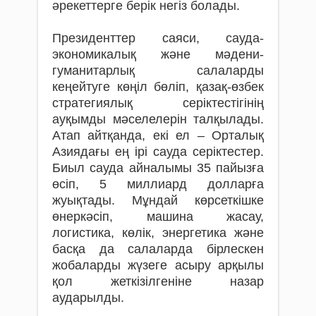
әрекеттерге берік негіз болады.
Президенттер саяси, сауда-
экономикалық және мәдени-
гуманитарлық салаларды
кеңейтуге көңіл бөліп, қазақ-өзбек
стратегиялық серіктестігінің
ауқымды мәселелерін талқылады.
Атап айтқанда, екі ел – Орталық
Азиядағы ең ірі сауда серіктестер.
Биыл сауда айналымы 35 пайызға
өсіп, 5 миллиард долларға
жуықтады. Мұндай көрсеткішке
өнеркәсіп, машина жасау,
логистика, көлік, энергетика және
басқа да салаларда бірлескен
жобаларды жүзеге асыру арқылы
қол жеткізілгеніне назар
аударылды.