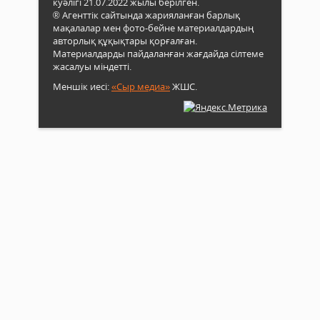
куәлігі 21.07.2022 жылы берілген.
® Агенттік сайтында жарияланған барлық
мақалалар мен фото-бейне материалдардың
авторлық құқықтары қорғалған.
Материалдарды пайдаланған жағдайда сілтеме
жасалуы міндетті.
Меншік иесі:
«Сыр медиа»
ЖШС.