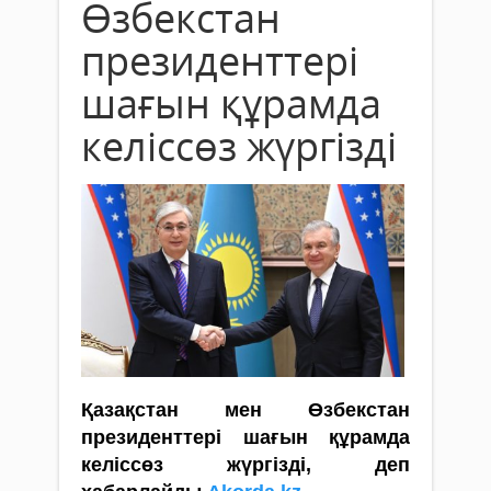
Өзбекстан
президенттері
шағын құрамда
келіссөз жүргізді
Қазақстан мен Өзбекстан
президенттері шағын құрамда
келіссөз жүргізді, деп