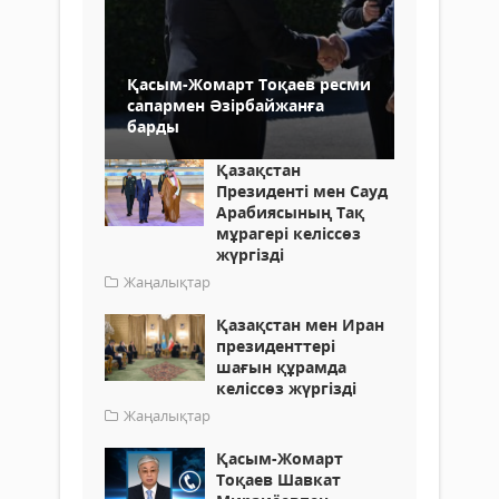
Қасым-Жомарт Тоқаев ресми
сапармен Әзірбайжанға
барды
Қазақстан
Президенті мен Сауд
Арабиясының Тақ
мұрагері келіссөз
жүргізді
Жаңалықтар
Қазақстан мен Иран
президенттері
шағын құрамда
келіссөз жүргізді
Жаңалықтар
Қасым-Жомарт
Тоқаев Шавкат