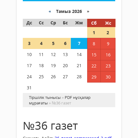
«
Тамыз 2026 »
Дс
Сс
Ср
Бс
Жм
Сб
Жс
1
2
3
4
5
6
7
8
9
10
11
12
13
14
15
16
17
18
19
20
21
22
23
24
25
26
27
28
29
30
31
Тіршілік тынысы
»
PDF нұсқалар
мұрағаты
» №36 газет
№36 газет