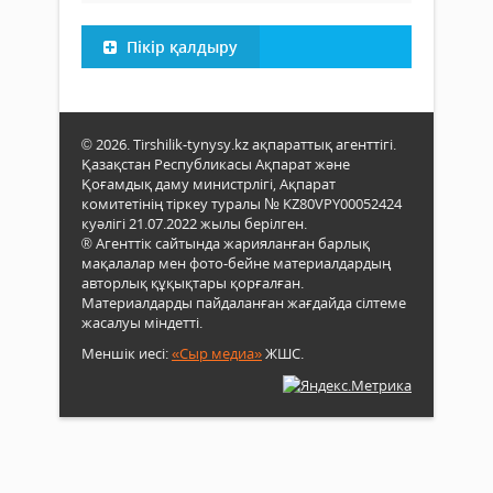
Пікір қалдыру
© 2026. Tirshilik-tynysy.kz ақпараттық агенттігі.
Қазақстан Республикасы Ақпарат және
Қоғамдық даму министрлігі, Ақпарат
комитетінің тіркеу туралы № KZ80VPY00052424
куәлігі 21.07.2022 жылы берілген.
® Агенттік сайтында жарияланған барлық
мақалалар мен фото-бейне материалдардың
авторлық құқықтары қорғалған.
Материалдарды пайдаланған жағдайда сілтеме
жасалуы міндетті.
Меншік иесі:
«Сыр медиа»
ЖШС.