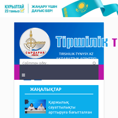
TIRSHILIK-TYNYSY.KZ
АҚПАРАТТЫҚ АГЕНТТІГІ
ЖАҢАЛЫҚТАР
Қаржылық
сауаттылықты
арттыруға бағытталған