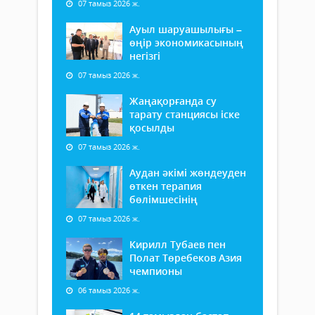
07 тамыз 2026 ж.
Ауыл шаруашылығы –
өңір экономикасының
негізгі
07 тамыз 2026 ж.
Жаңақорғанда су
тарату станциясы іске
қосылды
07 тамыз 2026 ж.
Аудан әкімі жөндеуден
өткен терапия
бөлімшесінің
07 тамыз 2026 ж.
Кирилл Тубаев пен
Полат Төребеков Азия
чемпионы
06 тамыз 2026 ж.