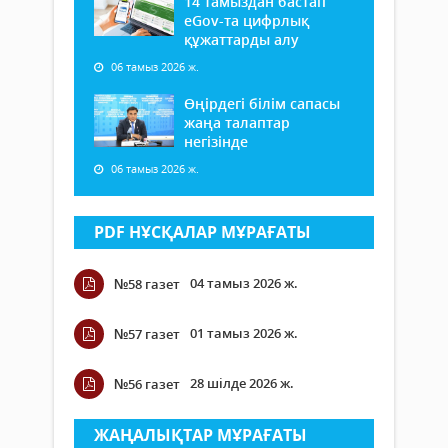
14 тамыздан бастап
еGov-та цифрлық
құжаттарды алу
06 тамыз 2026 ж.
Өңірдегі білім сапасы
жаңа талаптар
негізінде
06 тамыз 2026 ж.
PDF НҰСҚАЛАР МҰРАҒАТЫ
04 тамыз 2026 ж.
№58 газет
01 тамыз 2026 ж.
№57 газет
28 шілде 2026 ж.
№56 газет
ЖАҢАЛЫҚТАР МҰРАҒАТЫ