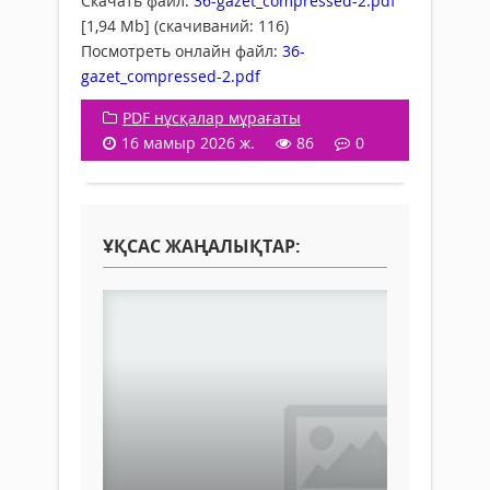
Скачать файл:
36-gazet_compressed-2.pdf
[1,94 Mb] (cкачиваний: 116)
Посмотреть онлайн файл:
36-
gazet_compressed-2.pdf
PDF нұсқалар мұрағаты
16 мамыр 2026 ж.
86
0
ҰҚСАС ЖАҢАЛЫҚТАР: