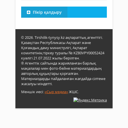
Пікір қалдыру
© 2026. Tirshilik-tynysy.kz ақпараттық агенттігі.
Қазақстан Республикасы Ақпарат және
Қоғамдық даму министрлігі, Ақпарат
комитетінің тіркеу туралы № KZ80VPY00052424
куәлігі 21.07.2022 жылы берілген.
® Агенттік сайтында жарияланған барлық
мақалалар мен фото-бейне материалдардың
авторлық құқықтары қорғалған.
Материалдарды пайдаланған жағдайда сілтеме
жасалуы міндетті.
Меншік иесі:
«Сыр медиа»
ЖШС.