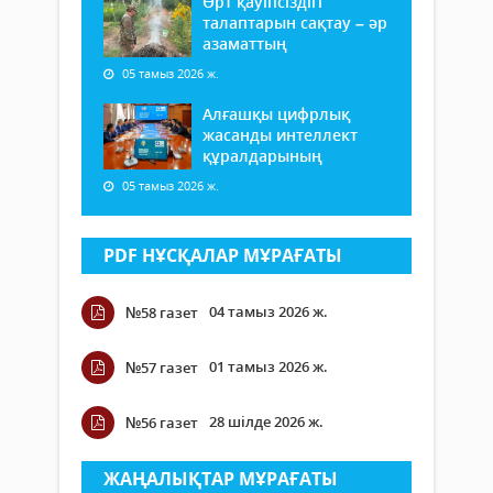
Өрт қауіпсіздігі
талаптарын сақтау – әр
азаматтың
05 тамыз 2026 ж.
Алғашқы цифрлық
жасанды интеллект
құралдарының
05 тамыз 2026 ж.
PDF НҰСҚАЛАР МҰРАҒАТЫ
04 тамыз 2026 ж.
№58 газет
01 тамыз 2026 ж.
№57 газет
28 шілде 2026 ж.
№56 газет
ЖАҢАЛЫҚТАР МҰРАҒАТЫ