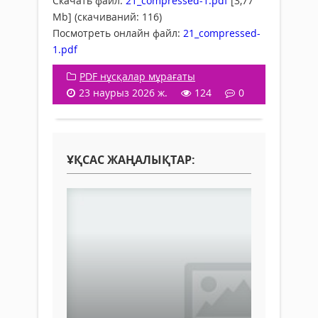
Скачать файл:
21_compressed-1.pdf
[3,77
Mb] (cкачиваний: 116)
Посмотреть онлайн файл:
21_compressed-
1.pdf
PDF нұсқалар мұрағаты
23 наурыз 2026 ж.
124
0
ҰҚСАС ЖАҢАЛЫҚТАР: