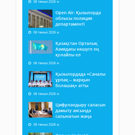
06 тамыз 2026 ж.
Open Air: Қызылорда
облысы полиция
департаменті
06 тамыз 2026 ж.
Қазақстан Орталық
Азиядағы көшуге ең
қолайлы ел
06 тамыз 2026 ж.
Қызылордада «Саналы
ұрпақ – жарқын
болашақ» атты
06 тамыз 2026 ж.
Цифрландыру саласын
дамыту аясында
салынатын жаңа
06 тамыз 2026 ж.