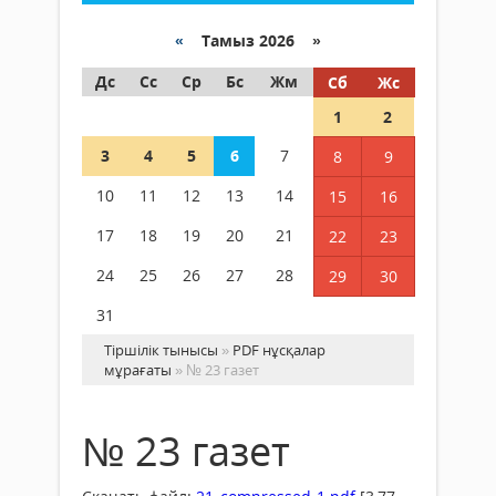
«
Тамыз 2026 »
Дс
Сс
Ср
Бс
Жм
Сб
Жс
1
2
3
4
5
6
7
8
9
10
11
12
13
14
15
16
17
18
19
20
21
22
23
24
25
26
27
28
29
30
31
Тіршілік тынысы
»
PDF нұсқалар
мұрағаты
» № 23 газет
№ 23 газет