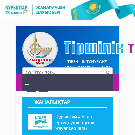
TIRSHILIK-TYNYSY.KZ
АҚПАРАТТЫҚ АГЕНТТІГІ
ЖАҢАЛЫҚТАР
Құрылтай – елдің
ертеңі үшін ортақ
жауапкершілік