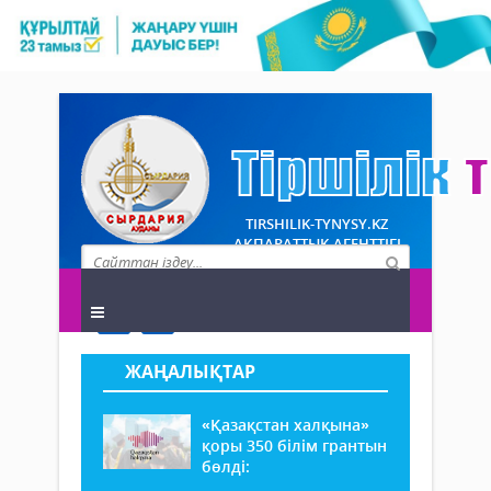
TIRSHILIK-TYNYSY.KZ
АҚПАРАТТЫҚ АГЕНТТІГІ
ЖАҢАЛЫҚТАР
«Қазақстан халқына»
қоры 350 білім грантын
бөлді: