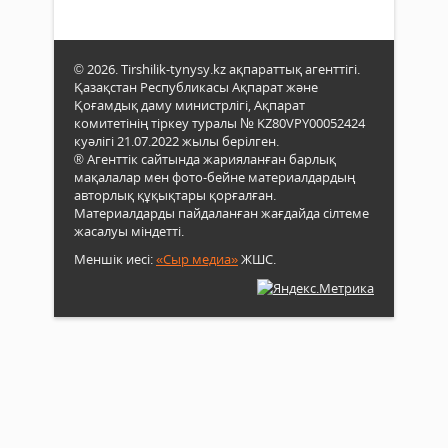
© 2026. Tirshilik-tynysy.kz ақпараттық агенттігі.
Қазақстан Республикасы Ақпарат және
Қоғамдық даму министрлігі, Ақпарат
комитетінің тіркеу туралы № KZ80VPY00052424
куәлігі 21.07.2022 жылы берілген.
® Агенттік сайтында жарияланған барлық
мақалалар мен фото-бейне материалдардың
авторлық құқықтары қорғалған.
Материалдарды пайдаланған жағдайда сілтеме
жасалуы міндетті.
Меншік иесі:
«Сыр медиа»
ЖШС.