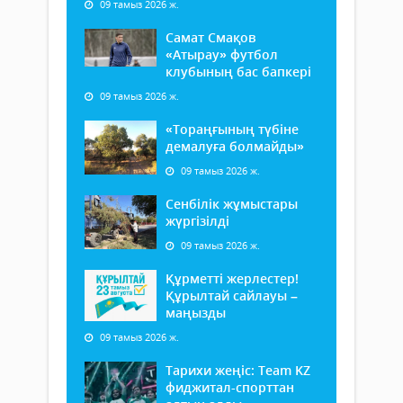
09 тамыз 2026 ж.
Самат Смақов
«Атырау» футбол
клубының бас бапкері
09 тамыз 2026 ж.
«Тораңғының түбіне
демалуға болмайды»
09 тамыз 2026 ж.
Сенбілік жұмыстары
жүргізілді
09 тамыз 2026 ж.
Құрметті жерлестер!
Құрылтай сайлауы –
маңызды
09 тамыз 2026 ж.
Тарихи жеңіс: Team KZ
фиджитал-спорттан