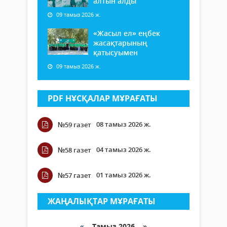
алтын алды
09 тамыз 2026 ж.
«Жасыл ел» еңбек
жасақтарының
қатысуымен
09 тамыз 2026 ж.
PDF НҰСҚАЛАР МҰРАҒАТЫ
08 тамыз 2026 ж.
№59 газет
04 тамыз 2026 ж.
№58 газет
01 тамыз 2026 ж.
№57 газет
ЖАҢАЛЫҚТАР МҰРАҒАТЫ
«
Тамыз 2026 »