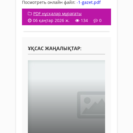
Посмотреть онлайн файл:
-1-gazet.pdf
PDF нұсқалар мұрағаты
06 қаңтар 2026 ж.
134
0
ҰҚСАС ЖАҢАЛЫҚТАР: