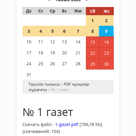
Дс
Сс
Ср
Бс
Жм
Сб
Жс
1
2
3
4
5
6
7
8
9
10
11
12
13
14
15
16
17
18
19
20
21
22
23
24
25
26
27
28
29
30
31
Тіршілік тынысы
»
PDF нұсқалар
мұрағаты
» № 1 газет
№ 1 газет
Скачать файл:
-1-gazet.pdf
[706,78 Kb]
(cкачиваний: 104)