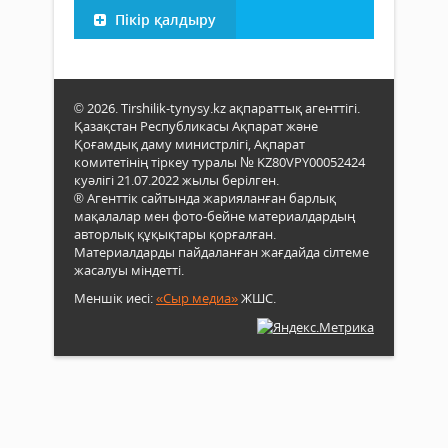
Пікір қалдыру
© 2026. Tirshilik-tynysy.kz ақпараттық агенттігі.
Қазақстан Республикасы Ақпарат және
Қоғамдық даму министрлігі, Ақпарат
комитетінің тіркеу туралы № KZ80VPY00052424
куәлігі 21.07.2022 жылы берілген.
® Агенттік сайтында жарияланған барлық
мақалалар мен фото-бейне материалдардың
авторлық құқықтары қорғалған.
Материалдарды пайдаланған жағдайда сілтеме
жасалуы міндетті.
Меншік иесі:
«Сыр медиа»
ЖШС.