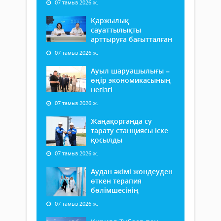
07 тамыз 2026 ж.
Қаржылық
сауаттылықты
арттыруға бағытталған
07 тамыз 2026 ж.
Ауыл шаруашылығы –
өңір экономикасының
негізгі
07 тамыз 2026 ж.
Жаңақорғанда су
тарату станциясы іске
қосылды
07 тамыз 2026 ж.
Аудан әкімі жөндеуден
өткен терапия
бөлімшесінің
07 тамыз 2026 ж.