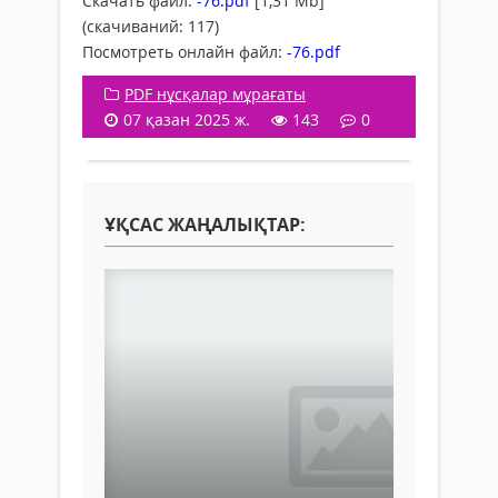
Скачать файл:
-76.pdf
[1,31 Mb]
(cкачиваний: 117)
Посмотреть онлайн файл:
-76.pdf
PDF нұсқалар мұрағаты
07 қазан 2025 ж.
143
0
ҰҚСАС ЖАҢАЛЫҚТАР: