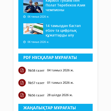
Кирилл Тубаев пен
Полат Төребеков Азия
чемпионы
06 тамыз 2026 ж.
14 тамыздан бастап
еGov-та цифрлық
құжаттарды алу
06 тамыз 2026 ж.
PDF НҰСҚАЛАР МҰРАҒАТЫ
04 тамыз 2026 ж.
№58 газет
01 тамыз 2026 ж.
№57 газет
28 шілде 2026 ж.
№56 газет
ЖАҢАЛЫҚТАР МҰРАҒАТЫ