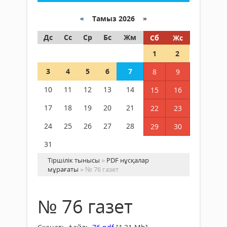
«
Тамыз 2026 »
Дс
Сс
Ср
Бс
Жм
Сб
Жс
1
2
3
4
5
6
7
8
9
10
11
12
13
14
15
16
17
18
19
20
21
22
23
24
25
26
27
28
29
30
31
Тіршілік тынысы
»
PDF нұсқалар
мұрағаты
» № 76 газет
№ 76 газет