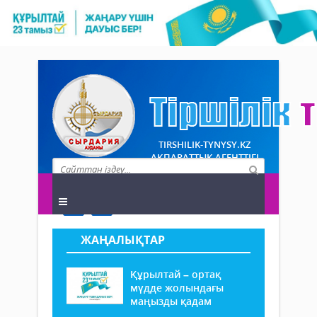
TIRSHILIK-TYNYSY.KZ
АҚПАРАТТЫҚ АГЕНТТІГІ
ЖАҢАЛЫҚТАР
Құрылтай – ортақ
мүдде жолындағы
маңызды қадам