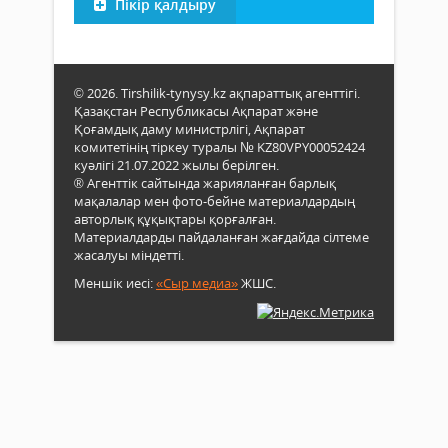
Пікір қалдыру
© 2026. Tirshilik-tynysy.kz ақпараттық агенттігі.
Қазақстан Республикасы Ақпарат және
Қоғамдық даму министрлігі, Ақпарат
комитетінің тіркеу туралы № KZ80VPY00052424
куәлігі 21.07.2022 жылы берілген.
® Агенттік сайтында жарияланған барлық
мақалалар мен фото-бейне материалдардың
авторлық құқықтары қорғалған.
Материалдарды пайдаланған жағдайда сілтеме
жасалуы міндетті.
Меншік иесі:
«Сыр медиа»
ЖШС.