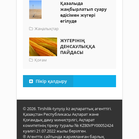
Қазалыда
жаңбырлатып суару
әдісімен жүгері
егілуде
Жаңалықтар
ЖҮГЕРІНІҢ
ДЕНСАУЛЫҚҚА
ПАЙДАСЫ
Қоғам
Пікір қалдыру
© 2026. Tirshilik-tynysy.kz ақпараттық агенттігі.
Қазақстан Республикасы Ақпарат және
Қоғамдық даму министрлігі, Ақпарат
комитетінің тіркеу туралы № KZ80VPY00052424
куәлігі 21.07.2022 жылы берілген.
® Агенттік сайтында жарияланған барлық