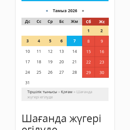
«
Тамыз 2026 »
Дс
Сс
Ср
Бс
Жм
Сб
Жс
1
2
3
4
5
6
7
8
9
10
11
12
13
14
15
16
17
18
19
20
21
22
23
24
25
26
27
28
29
30
31
Тіршілік тынысы
»
Қоғам
» Шағанда
жүгері егілуде
Шағанда жүгері
егілуде