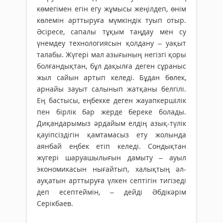
көмегімен егін егу жұмысы жеңілдеп, өнім
көлемін арттыруға мүмкіндік туып отыр.
Әсіресе, сапалы тұқым таңдау мен су
үнемдеу технологиясын қолдану – уақыт
талабы. Жүгері мал азығының негізгі қоры
болғандықтан, бұл дақылға деген сұраныс
жыл сайын артып келеді. Бұдан бөлек,
арнайы зауыт салынып жатқаны белгілі.
Ең бастысы, еңбекке деген жауапкершілік
пен бірлік бар жерде береке болады.
Диқандарымыз әрдайым елдің азық-түлік
қауіпсіздігін қамтамасыз ету жолында
аянбай еңбек етіп келеді. Сондықтан
жүгері шаруашылығын дамыту – ауыл
экономикасын нығайтып, халықтың әл-
ауқатын арттыруға үлкен септігін тигізеді
деп есептеймін, – дейді Әбдікәрім
Серікбаев.