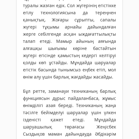
туралы жазған едік. Сол жүгерінің егістікке
егілу технологиясына да тереңнен
қанықтық. Жоғары сұрыпты, сапалы
жүгері тұқымы арнайы дайындалған
жерге себілгенде асқан ыждағаттылықты
талап етеді. Мамыр айының аяғында
алғашқы шығымы көріне бастайтын
жүгері егісінде қамыстың кедергі келтіруі
қолды көп ұстайды. Мұндайда шаруалар
егістік басында тынымсыз еңбек етіп, мол
өнім алу үшін барлық жағдайды жасайды.
Бұл ретте, заманауи техниканың барлық
функциясын дұрыс пайдаланбаса, жұмыс
өнімділігі азая береді. Техниканың жаңа
тәсілге бейімделуі шаруалар үшін үлкен
ізденісті қажет етеді. Мұндайда
шаруашылық төрағасы Жеңісбек
Сыздықов маман дайындауда Әбдікәрім