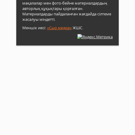
мақалалар мен фото-бейне материалдардың
авторлық құқықтары қорғалған.
Материалдарды пайдаланған жағдайда сілтеме
жасалуы міндетті.
Меншік иесі:
«Сыр медиа»
ЖШС.