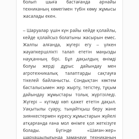
болып шыға бастағанда арнайы
техниканың көмегімен түбін көму жұмысы
жасалады екен.
– Шаруалар үшін күн райы кейде қолайлы,
кейде қолайсыз болатыны жасырын емес.
Жалпы алғанда, жүгері егу – үлкен
жауапкершілікті талап ететін маңызды
науқанның бірі. Бұл дақылдың өнімді
болуы жерді дұрыс дайындау мен
агротехникалық талаптарды сақтауға
тікелей байланысты. Сондықтан көктем
басталысымен жер жырту, тегістеу, тұқым
дайындау жұмыстары толық жүргізіледі.
Жүгері – күтімді көп қажет ететін дақыл.
Уақытылы суару, тыңайтқыш беру және
зиянкестермен күресу жұмыстарын жүйелі
атқарғанда ғана мол өнімге қол жеткізуге
болады. Бүгінде «Шаған-жер»
шаруашылығында заманауи техниканың