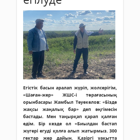
Егістік басын аралап жүріп, жолсерігім,
«Шаған-жер» ЖШС-і төрағасының
орынбасары Жамбыл Тәуекелов: «Бізде
жақсы жаңалық бар» деп әңгімесін
бастады. Мен таңырқап қарап қалған
едім. Бір кезде ол «Биылдан бастап
жүгері егуді қолға алып жатырмыз. 300
гектар жер дайын. Қазіргі уақытта