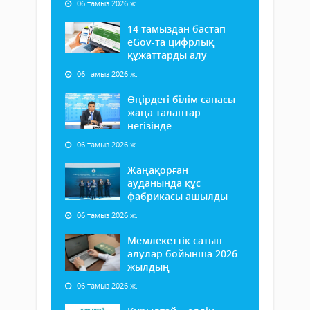
06 тамыз 2026 ж.
14 тамыздан бастап
еGov-та цифрлық
құжаттарды алу
06 тамыз 2026 ж.
Өңірдегі білім сапасы
жаңа талаптар
негізінде
06 тамыз 2026 ж.
Жаңақорған
ауданында құс
фабрикасы ашылды
06 тамыз 2026 ж.
Мемлекеттік сатып
алулар бойынша 2026
жылдың
06 тамыз 2026 ж.