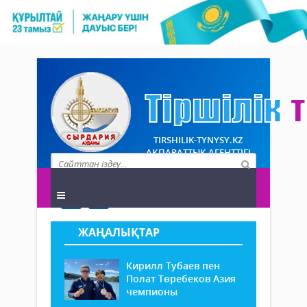
TIRSHILIK-TYNYSY.KZ
АҚПАРАТТЫҚ АГЕНТТІГІ
ЖАҢАЛЫҚТАР
Кирилл Тубаев пен
Полат Төребеков Азия
чемпионы