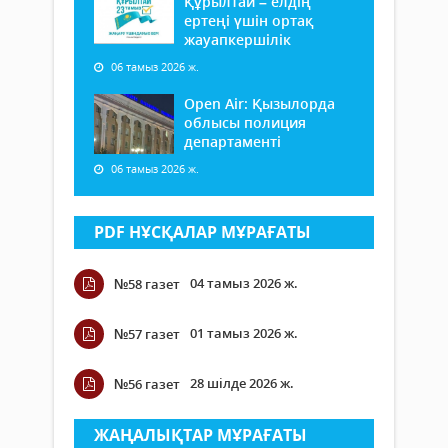
Құрылтай – елдің
ертеңі үшін ортақ
жауапкершілік
06 тамыз 2026 ж.
Open Air: Қызылорда
облысы полиция
департаменті
06 тамыз 2026 ж.
PDF НҰСҚАЛАР МҰРАҒАТЫ
04 тамыз 2026 ж.
№58 газет
01 тамыз 2026 ж.
№57 газет
28 шілде 2026 ж.
№56 газет
ЖАҢАЛЫҚТАР МҰРАҒАТЫ