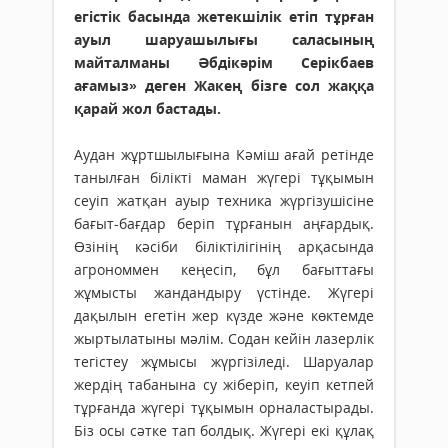
егістік басында жетекшілік етіп тұрған
ауыл шаруашылығы саласының
майталманы Әбдікәрім Серікбаев
ағамыз» деген Жакең бізге сол жаққа
қарай жол бас­тады.
Аудан жұртшылығына Кәміш ағай ретінде
танылған білікті маман жүгері тұқымын
сеуіп жатқан ауыр техника жүргізушісіне
бағыт-бағдар беріп тұрғанын аңғардық.
Өзінің кәсіби біліктілігінің арқасында
агрономмен кеңесіп, бұл бағыттағы
жұмысты жандандыру үстінде. Жүгері
дақылын егетін жер күзде және көктемде
жыртылатыны мәлім. Содан кейін лазерлік
тегістеу жұмысы жүргізіледі. Шаруалар
жердің табанына су жіберіп, кеуіп кетпей
тұрғанда жүгері тұқымын орналастырады.
Біз осы сәтке тап болдық. Жүгері екі құлақ