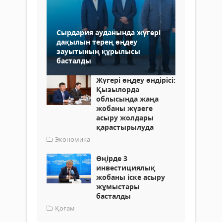
Сырдария ауданында жүгері
дақылын терең өңдеу
зауытының құрылысы
басталды
Жүгері өңдеу өндірісі:
Қызылорда
облысында жаңа
жобаны жүзеге
асыру жолдары
қарастырылуда
Экономика
Өңірде 3
инвестициялық
жобаны іске асыру
жұмыстары
басталды
Қоғам