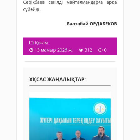
Серікбаев секілді майталмандарға арқа
сүйейді.
Балтабай ОРДАБЕКОВ
Қоғам
13 мамыр 2026 ж.
312
0
ҰҚСАС ЖАҢАЛЫҚТАР: