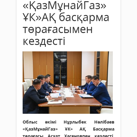
«ҚазМұнайГаз»
ҰК»АҚ басқарма
төрағасымен
кездесті
Облыс әкімі Нұрлыбек Нәлібаев
«ҚазМұнайГаз» ҰК» АҚ Басқарма
төрағасы Асхат Хасеновпен кездесті.