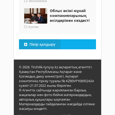
Экономика
Облыс әкімі мұнай
компанияларының
өкілдерімен кездесті
Қоғам
Пікір қалдыру
© 2026. Tirshilik-tynysy.kz ақпараттық агенттігі.
Қазақстан Республикасы Ақпарат және
Қоғамдық даму министрлігі, Ақпарат
комитетінің тіркеу туралы № KZ80VPY00052424
куәлігі 21.07.2022 жылы берілген.
® Агенттік сайтында жарияланған барлық
мақалалар мен фото-бейне материалдардың
авторлық құқықтары қорғалған.
Материалдарды пайдаланған жағдайда сілтеме
жасалуы міндетті.