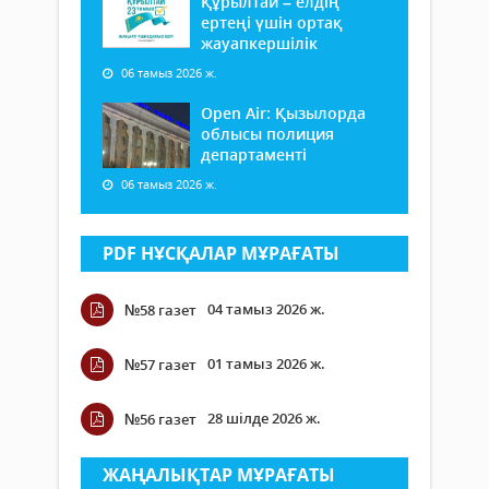
Құрылтай – елдің
ертеңі үшін ортақ
жауапкершілік
06 тамыз 2026 ж.
Open Air: Қызылорда
облысы полиция
департаменті
06 тамыз 2026 ж.
PDF НҰСҚАЛАР МҰРАҒАТЫ
04 тамыз 2026 ж.
№58 газет
01 тамыз 2026 ж.
№57 газет
28 шілде 2026 ж.
№56 газет
ЖАҢАЛЫҚТАР МҰРАҒАТЫ