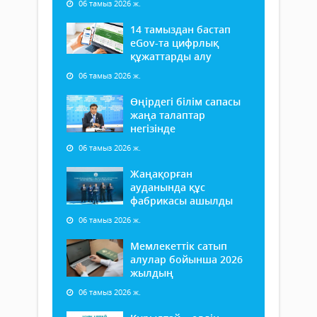
06 тамыз 2026 ж.
14 тамыздан бастап
еGov-та цифрлық
құжаттарды алу
06 тамыз 2026 ж.
Өңірдегі білім сапасы
жаңа талаптар
негізінде
06 тамыз 2026 ж.
Жаңақорған
ауданында құс
фабрикасы ашылды
06 тамыз 2026 ж.
Мемлекеттік сатып
алулар бойынша 2026
жылдың
06 тамыз 2026 ж.