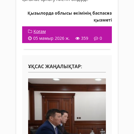
Қызылорда облысы әкімінің баспасөз
қызметі
Қоғам
05 мамыр 2026 ж.
359
0
ҰҚСАС ЖАҢАЛЫҚТАР: