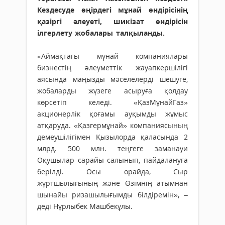
Кездесуде өңірдегі мұнай өндірісінің
қазіргі әлеуеті, шикізат өндірісін
ілгерлету жобалары талқыланды.
«Аймақтағы мұнай компаниялары
бизнестің әлеуметтік жауапкершілігі
аясында маңызды мәселелерді шешуге,
жобаларды жүзеге асыруға қолдау
көрсетіп келеді. «ҚазМұнайГаз»
акционерлік қоғамы ауқымды жұмыс
атқаруда. «Қазгермұнай» компаниясының
демеушілігімен Қызылорда қаласында 2
млрд. 500 млн. теңгеге заманауи
Оқушылар сарайы салынып, пайдалануға
берілді. Осы орайда, Сыр
жұртшылығының және Өзімнің атымнан
шынайы ризашылығымды білдіремін», –
деді Нұрлыбек Машбекұлы.