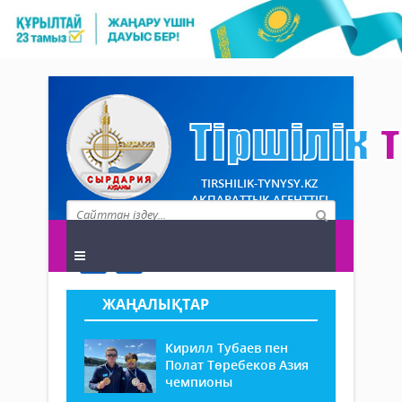
TIRSHILIK-TYNYSY.KZ
АҚПАРАТТЫҚ АГЕНТТІГІ
ЖАҢАЛЫҚТАР
Кирилл Тубаев пен
Полат Төребеков Азия
чемпионы