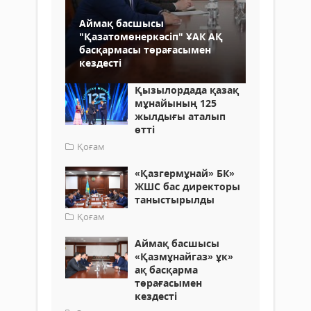
Аймақ басшысы
"Қазатомөнеркәсіп" ҰАК АҚ
басқармасы төрағасымен
кездесті
Қызылордада қазақ
мұнайының 125
жылдығы аталып
өтті
Қоғам
«Қазгермұнай» БК»
ЖШС бас директоры
таныстырылды
Қоғам
Аймақ басшысы
«Қазмұнайгаз» ұк»
ақ басқарма
төрағасымен
кездесті