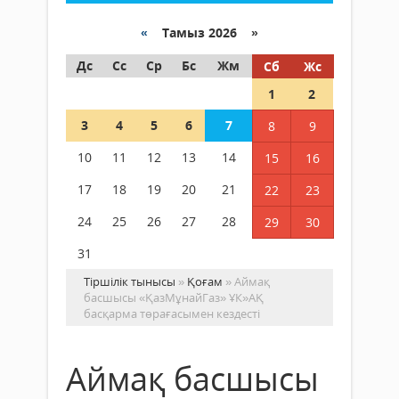
«
Тамыз 2026 »
Дс
Сс
Ср
Бс
Жм
Сб
Жс
1
2
3
4
5
6
7
8
9
10
11
12
13
14
15
16
17
18
19
20
21
22
23
24
25
26
27
28
29
30
31
Тіршілік тынысы
»
Қоғам
» Аймақ
басшысы «ҚазМұнайГаз» ҰК»АҚ
басқарма төрағасымен кездесті
Аймақ басшысы