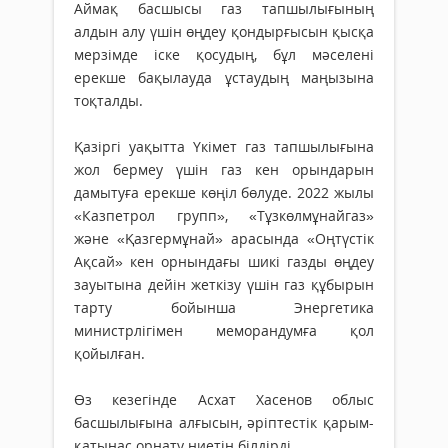
Аймақ басшысы газ тапшылығының
алдын алу үшін өңдеу қондырғысын қысқа
мерзімде іске қосудың, бұл мәселені
ерекше бақылауда ұстаудың маңызына
тоқталды.
Қазіргі уақытта Үкімет газ тапшылығына
жол бермеу үшін газ кен орындарын
дамытуға ерекше көңіл бөлуде. 2022 жылы
«Казпетрол групп», «Тұзкөлмұнайгаз»
және «Қазгермұнай» арасында «Оңтүстік
Ақсай» кен орнындағы шикі газды өңдеу
зауытына дейін жеткізу үшін газ құбырын
тарту бойынша Энергетика
министрлігімен меморандумға қол
қойылған.
Өз кезегінде Асхат Хасенов облыс
басшылығына алғысын, әріптестік қарым-
қатынас орнату ниетін білдірді.