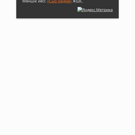
Меншік иесі:
«Сыр медиа»
ЖШС.