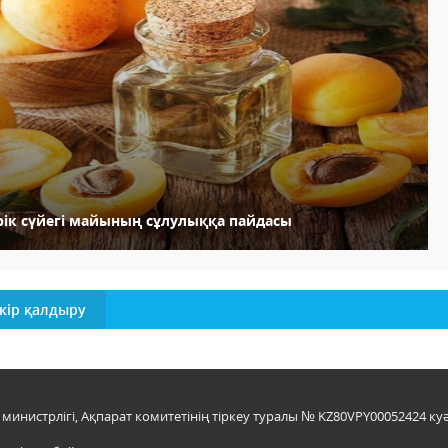
рік сүйегі майының сұлулыққа пайдасы
кір қалдыру
инистрлігі, Ақпарат комитетінің тіркеу туралы № KZ80VPY00052424 куә