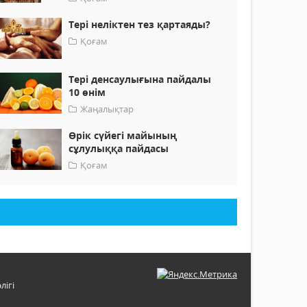
Тері неліктен тез қартаяды?
Қоғам
Тері денсаулығына пайдалы
10 өнім
Жаңалықтар
Өрік сүйегі майының
сұлулыққа пайдасы
Қоғам
лігі