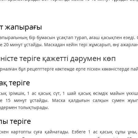
т жапырағы
апырағының бір бумасын ұсақтап турап, ағаш қасықпен езеді.
де 20 минут ұстайды. Маскадан кейін тері жұмсарып, өңі ажарлан
ністе теріге қажетті дәрумен көп
арналған бұл рецепттерге көктемде ерте піскен көкөністерде па
ақ теріге
сық ірімшік, 1 ас қасық сүт, 1 шай қасық өсімдік майын үкк
нде 15 минут ұстайды. Маска қалдығын салқын сумен жуып
ндермен толықтырады.
ы теріге
іскен картопты суға қайнатады. Езбеге 1 ас қасық сұлы ұн