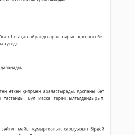
 Оған 1 стақан айранды аралстырып, қоспаны бет
а түседі.
йдаланады.
іштен өткен қиярмен араластырады. Қоспаны бет
 тастайды. Бұл маска теріні ылғалдандырып,
ы, зәйтүн майы жұмыртқаның сарыуызын бірдей