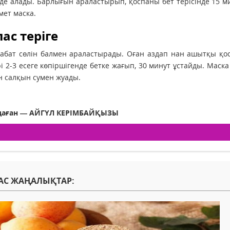
е алады. Барлығын араластырып, қоспаны бет терісінде 15 ми
мет маска.
ас теріге
абат сөлін балмен араластырады. Оған аздап нан ашытқы қо
 2-3 есеге көпіршігенде бетке жағып, 30 минут ұстайды. Маска 
 салқын сумен жуады.
аған — АЙГҮЛ КЕРІМБАЙҚЫЗЫ
АС ЖАҢАЛЫҚТАР: