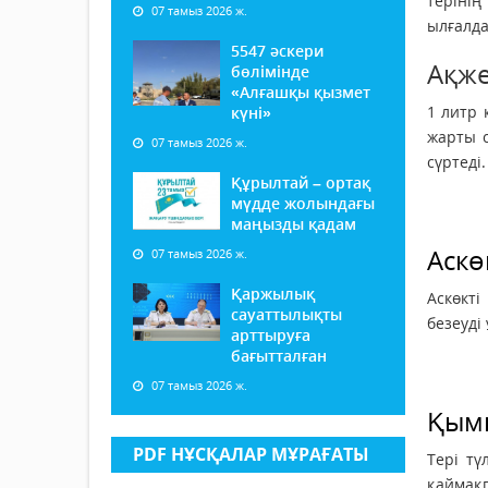
терінің
07 тамыз 2026 ж.
ылғалда
5547 әскери
Ақж
бөлімінде
«Алғашқы қызмет
1 литр 
күні»
жарты с
07 тамыз 2026 ж.
сүртеді.
Құрылтай – ортақ
мүдде жолындағы
маңызды қадам
Аскө
07 тамыз 2026 ж.
Қаржылық
Аскөкті
сауаттылықты
безеуді
арттыруға
бағытталған
07 тамыз 2026 ж.
Қым
PDF НҰСҚАЛАР МҰРАҒАТЫ
Тері тү
қаймақп