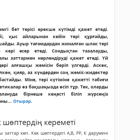
емгі бет терісі ерекше күтімді қажет етеді.
бі, қыс айларынан кейін тері құрғайды,
айды. Ауыр тағамдардан жиналған шлак тері
е кері әсер етеді. Сондықтан тазалауды,
алы заттармен нәрлендіруді қажет етеді. Үй
дері алғашқы жемісін беріп үлгерді. Аскөк,
лкен, қияр, аз күндерден соң жеміс-жидектер
 бастайды. Міне, тері күтіміне қажетті табиғи
етикалар өз бақшаңызда өсіп тұр. Тек, оларды
алануда бірнеше кеңесті біліп жүрсеңіз
ғаны…
Отырар
.
 шөптердің кереметі
 заттар көп. Көк шөптердегі А,В, РР, К дәрумені