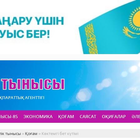
АҚПАРАТТЫҚ АГЕНТТІГІ
НЫСЫ-85
ЭКОНОМИКА
ҚОҒАМ
САЯСАТ
ОҚИҒАЛАР
ӘЛ
лік тынысы
»
Қоғам
» Көктемгі бет күтімі