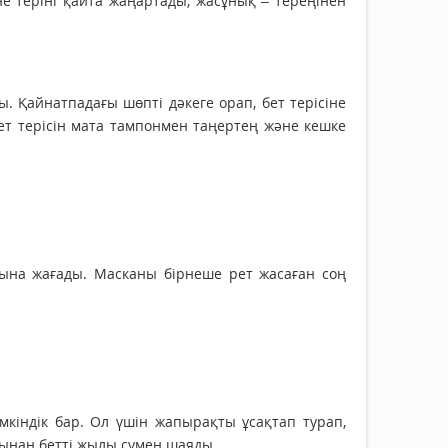
 теріні қайта жаңартады, жасұнық – тереңінен
. Қайнатпадағы шөпті дәкеге орап, бет терісіне
ет терісін мата тампонмен таңертең және кешке
ағына жағады. Масканы бірнеше рет жасаған соң
кіндік бар. Ол үшін жапырақты ұсақтап турап,
ңынан бетті жылы сумен шаяды.