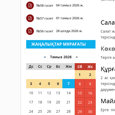
04 тамыз 2026 ж.
№58 газет
01 тамыз 2026 ж.
№57 газет
Сала
28 шілде 2026 ж.
№56 газет
Салат ж
терісін
ЖАҢАЛЫҚТАР МҰРАҒАТЫ
Көкө
«
Тамыз 2026 »
Теріге 
Дс
Сс
Ср
Бс
Жм
Сб
Жс
Құрғ
1
2
2 ас қа
3
4
5
6
7
терісі
8
9
дәруме
10
11
12
13
14
15
16
Майл
17
18
19
20
21
22
23
Ерте п
24
25
26
27
28
29
30