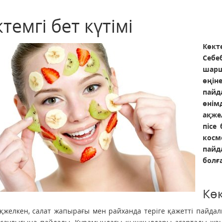
темгі бет күтімі
Көкт
Себе
шарш
өңін
пайд
өнім
ақже
пісе
косм
пайд
бол
Көк
ақжелкен, салат жапырағы мен райханда теріге қажетті пайдалы