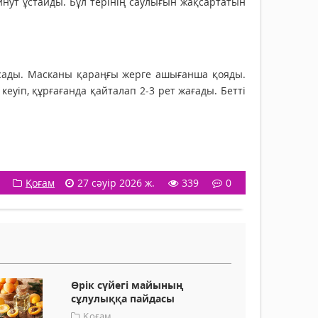
нут ұстайды. Бұл терінің саулығын жақсартатын
сады. Масканы қараңғы жерге ашығанша қояды.
кеуіп, құрғағанда қайталап 2-3 рет жағады. Бетті
Қоғам
27 сәуір 2026 ж.
339
0
Өрік сүйегі майының
сұлулыққа пайдасы
Қоғам