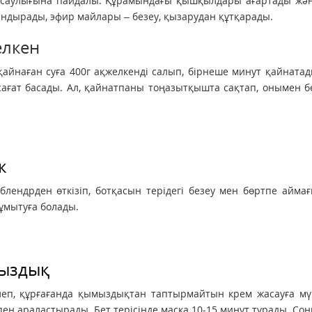
 саулығына пайдалы. Құрамындағы қышқылдары ағартады және
ндырады, эфир майлары – безеу, қызарудан құтқарады.
елкен
қайнаған суға 400г ақжелкенді салып, бірнеше минут қайнатады
ағат басады. Ал, қайнатпаны тоңазытқышта сақтап, онымен б
к
 блендрден өткізіп, ботқасын терідегі безеу мен бөртпе айм
 ұмытуға болады.
ыздық
леп, құрғағанда қымыздықтан таптырмайтын крем жасауға мүм
ен араластырады. Бет терісінде маска 10-15 минут тұрады. Со