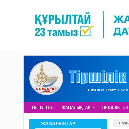
TIRSHILIK-TYNYSY.KZ 
НЕГІЗГІ БЕТ
ЖАҢАЛЫҚТАР
ТІРШІЛІК ТЫ
ЖАҢАЛЫҚТАР
Тірші