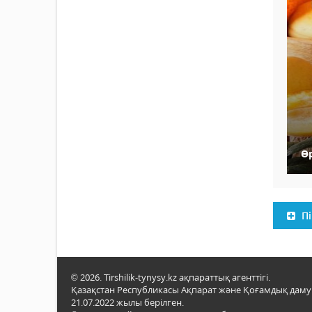
Ө
Пі
© 2026. Tirshilik-tynysy.kz ақпараттық агенттігі.
Қазақстан Республикасы Ақпарат және Қоғамдық даму м
21.07.2022 жылы берілген.