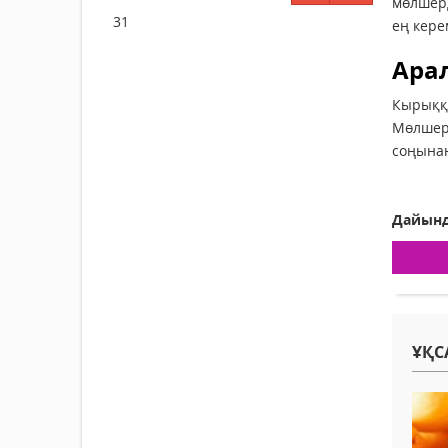
мөлшерд
31
ең кере
Арал
Кырыққ
Мөлшері
соңынан
Дайынд
ҰҚС