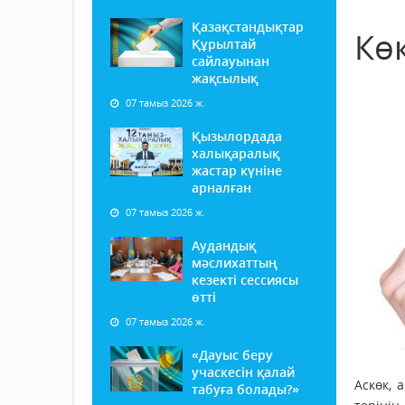
Қазақстандықтар
Көк
Құрылтай
сайлауынан
жақсылық
07 тамыз 2026 ж.
Қызылордада
халықаралық
жастар күніне
арналған
07 тамыз 2026 ж.
Аудандық
мәслихаттың
кезекті сессиясы
өтті
07 тамыз 2026 ж.
«Дауыс беру
учаскесін қалай
Аскөк, 
табуға болады?»