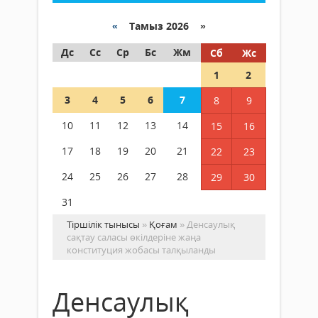
«
Тамыз 2026 »
Дс
Сс
Ср
Бс
Жм
Сб
Жс
1
2
3
4
5
6
7
8
9
10
11
12
13
14
15
16
17
18
19
20
21
22
23
24
25
26
27
28
29
30
31
Тіршілік тынысы
»
Қоғам
» Денсаулық
сақтау саласы өкілдеріне жаңа
конституция жобасы талқыланды
Денсаулық