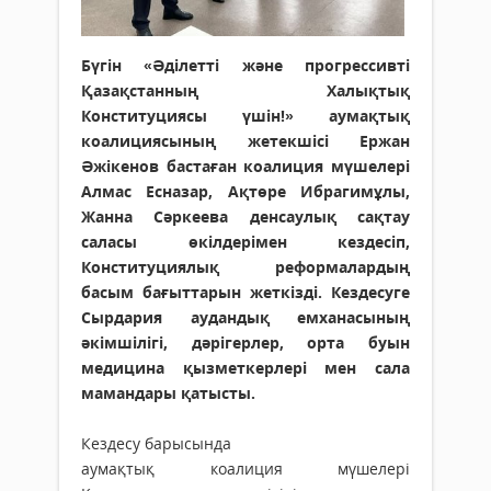
Бүгін «Әділетті және прогрессивті
Қазақстанның Халықтық
Конституциясы үшін!» аумақтық
коалициясының жетекшісі Ержан
Әжікенов бастаған коалиция мүшелері
Алмас Есназар, Ақтөре Ибрагимұлы,
Жанна Сәркеева денсаулық сақтау
саласы өкілдерімен кездесіп,
Конституциялық реформалардың
басым бағыттарын жеткізді. Кездесуге
Сырдария аудандық емханасының
әкімшілігі, дәрігерлер, орта буын
медицина қызметкерлері мен сала
мамандары қатысты.
Кездесу барысында
аумақтық коалиция мүшелері