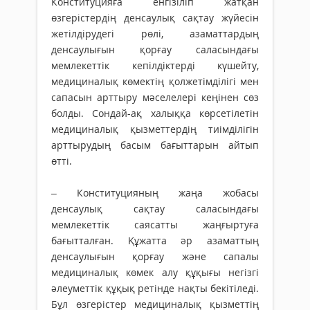
Конституцияға енгізіліп жатқан
өзгерістердің денсаулық сақтау жүйесін
жетілдірудегі рөлі, азаматтардың
денсаулығын қорғау саласындағы
мемлекеттік кепілдіктерді күшейту,
медициналық көмектің қолжетімділігі мен
сапасын арттыру мәселелері кеңінен сөз
болды. Сондай-ақ халыққа көрсетілетін
медициналық қызметтердің тиімділігін
арттырудың басым бағыттарын айтып
өтті.
– Конституцияның жаңа жобасы
денсаулық сақтау саласындағы
мемлекеттік саясатты жаңғыртуға
бағытталған. Құжатта әр азаматтың
денсаулығын қорғау және сапалы
медициналық көмек алу құқығы негізгі
әлеуметтік құқық ретінде нақты бекітіледі.
Бұл өзгерістер медициналық қызметтің