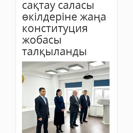
сақтау саласы
өкілдеріне жаңа
конституция
жобасы
талқыланды