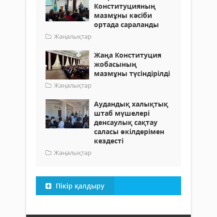
Конституцияның
мазмұны кәсіби
ортада сараланды
Жаңалықтар
Жаңа Конституция
жобасының
мазмұны түсіндірілді
Жаңалықтар
Аудандық халықтық
штаб мүшелері
денсаулық сақтау
саласы өкілдерімен
кездесті
Жаңалықтар
Пікір қалдыру