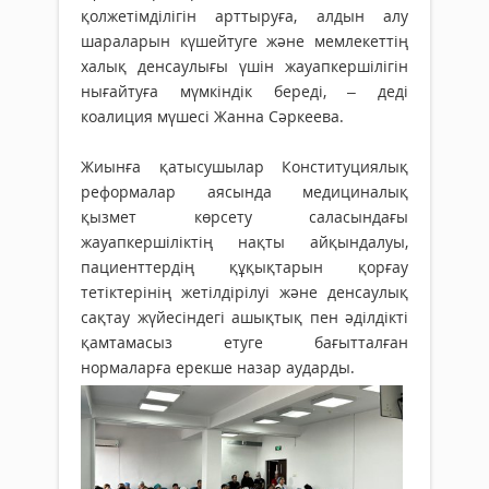
қолжетімділігін арттыруға, алдын алу
шараларын күшейтуге және мемлекеттің
халық денсаулығы үшін жауапкершілігін
нығайтуға мүмкіндік береді, – деді
коалиция мүшесі Жанна Сәркеева.
Жиынға қатысушылар Конституциялық
реформалар аясында медициналық
қызмет көрсету саласындағы
жауапкершіліктің нақты айқындалуы,
пациенттердің құқықтарын қорғау
тетіктерінің жетілдірілуі және денсаулық
сақтау жүйесіндегі ашықтық пен әділдікті
қамтамасыз етуге бағытталған
нормаларға ерекше назар аударды.