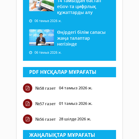
14 тамыздан бастап
еGov-та цифрлық
құжаттарды алу
06 тамыз 2026 ж.
Өңірдегі білім сапасы
жаңа талаптар
негізінде
06 тамыз 2026 ж.
PDF НҰСҚАЛАР МҰРАҒАТЫ
04 тамыз 2026 ж.
№58 газет
01 тамыз 2026 ж.
№57 газет
28 шілде 2026 ж.
№56 газет
ЖАҢАЛЫҚТАР МҰРАҒАТЫ