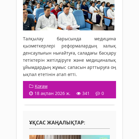
Талқылау барысында медицина
қызметкерлері реформалардың халық
денсаулығын нығайтуға, саладағы басқару
тетіктерін жетілдіруге және медициналық
ұйымдардың жұмыс сапасын арттыруға оң
ықпал ететінін атап өтті.
Қоғам
18 ақпан 2026 ж.
341
0
ҰҚСАС ЖАҢАЛЫҚТАР: