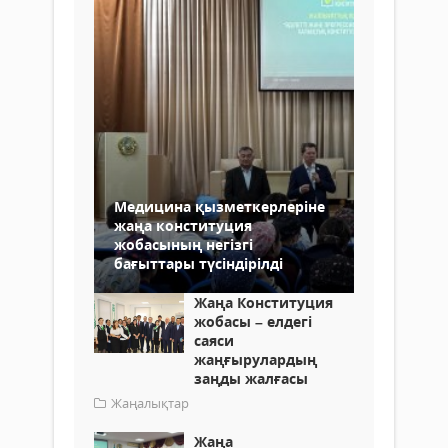
Медицина қызметкерлеріне
жаңа конституция
жобасының негізгі
бағыттары түсіндірілді
Жаңа Конституция
жобасы – елдегі
саяси
жаңғырулардың
заңды жалғасы
Жаңалықтар
Жаңа