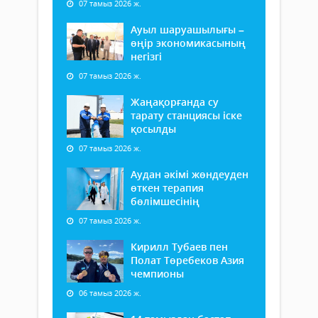
07 тамыз 2026 ж.
Ауыл шаруашылығы –
өңір экономикасының
негізгі
07 тамыз 2026 ж.
Жаңақорғанда су
тарату станциясы іске
қосылды
07 тамыз 2026 ж.
Аудан әкімі жөндеуден
өткен терапия
бөлімшесінің
07 тамыз 2026 ж.
Кирилл Тубаев пен
Полат Төребеков Азия
чемпионы
06 тамыз 2026 ж.