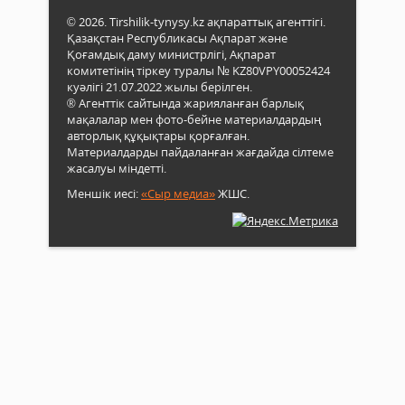
© 2026. Tirshilik-tynysy.kz ақпараттық агенттігі.
Қазақстан Республикасы Ақпарат және
Қоғамдық даму министрлігі, Ақпарат
комитетінің тіркеу туралы № KZ80VPY00052424
куәлігі 21.07.2022 жылы берілген.
® Агенттік сайтында жарияланған барлық
мақалалар мен фото-бейне материалдардың
авторлық құқықтары қорғалған.
Материалдарды пайдаланған жағдайда сілтеме
жасалуы міндетті.
Меншік иесі:
«Сыр медиа»
ЖШС.