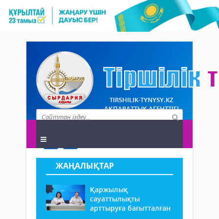
TIRSHILIK-TYNYSY.KZ
АҚПАРАТТЫҚ АГЕНТТІГІ
ЖАҢАЛЫҚТАР
Қаржылық
сауаттылықты
арттыруға бағытталған