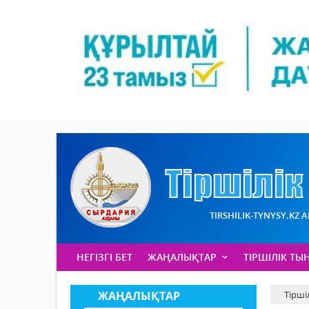
TIRSHILIK-TYNYSY.KZ 
НЕГІЗГІ БЕТ
ЖАҢАЛЫҚТАР
ТІРШІЛІК ТЫ
ЖАҢАЛЫҚТАР
Тірші