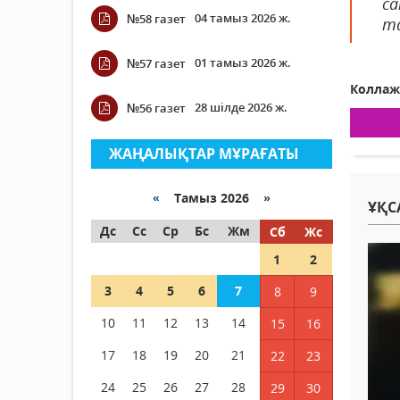
са
04 тамыз 2026 ж.
№58 газет
та
01 тамыз 2026 ж.
№57 газет
Коллаж
28 шілде 2026 ж.
№56 газет
ЖАҢАЛЫҚТАР МҰРАҒАТЫ
«
Тамыз 2026 »
ҰҚС
Дс
Сс
Ср
Бс
Жм
Сб
Жс
1
2
3
4
5
6
7
8
9
10
11
12
13
14
15
16
17
18
19
20
21
22
23
24
25
26
27
28
29
30