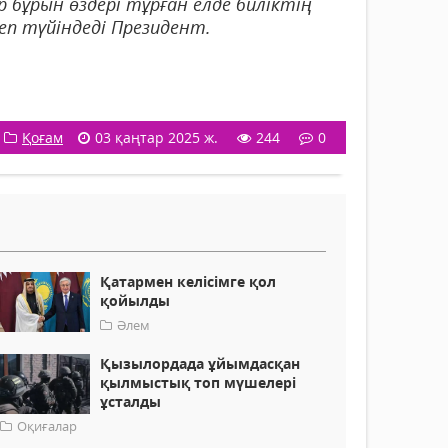
 бұрын өздері тұрған елде биліктің
еп түйіндеді Президент.
Қоғам
03 қаңтар 2025 ж.
244
0
Қатармен келісімге қол
қойылды
Әлем
Қызылордада ұйымдасқан
қылмыстық топ мүшелері
ұсталды
Оқиғалар