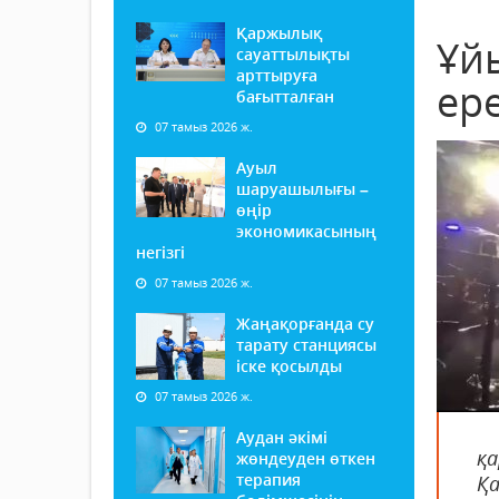
Қаржылық
Ұй
сауаттылықты
арттыруға
ер
бағытталған
07 тамыз 2026 ж.
Ауыл
шаруашылығы –
өңір
экономикасының
негізгі
07 тамыз 2026 ж.
Жаңақорғанда су
тарату станциясы
іске қосылды
07 тамыз 2026 ж.
Аудан әкімі
қ
жөндеуден өткен
терапия
Қа