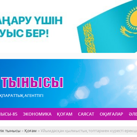
АҚПАРАТТЫҚ АГЕНТТІГІ
НЫСЫ-85
ЭКОНОМИКА
ҚОҒАМ
САЯСАТ
ОҚИҒАЛАР
ӘЛ
лік тынысы
»
Қоғам
» Ұйымдасқан қылмыстық топтармен күресті ерекш