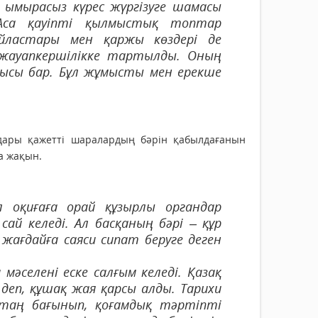
ымырасыз күрес жүргізуге шамасы
Аса қауіпті қылмыстық топтар
йластары мен қаржы көздері де
ауапкершілікке тартылды. Оның
ысы бар. Бұл жұмысты мен ерекше
дары қажетті шаралардың бәрін қабылдағанын
а жақын.
 оқиғаға орай құзырлы органдар
й келеді. Ал басқаның бәрі – құр
ағдайға саяси сипат беруге деген
селені еске салғым келеді. Қазақ
еп, құшақ жая қарсы алды. Тарихи
таң бағынып, қоғамдық тәртіпті