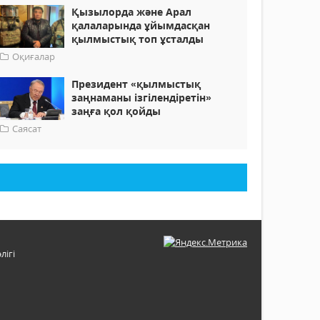
Қызылорда және Арал
қалаларында ұйымдасқан
қылмыстық топ ұсталды
Оқиғалар
Президент «қылмыстық
заңнаманы ізгілендіретін»
заңға қол қойды
Саясат
лігі