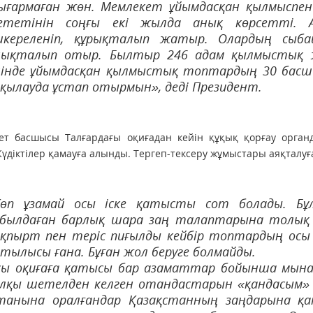
ығармаған жөн. Мемлекет ұйымдасқан қылмыспен 
ететінін соңғы екі жылда анық көрсетті. 
шкереленіп, құрықталып жатыр. Олардың сыба
нықталып отыр. Былтыр 246 адам қылмыстық ж
шінде ұйымдасқан қылмыстық топтардың 30 басш
қылауда ұстап ­отырмын», деді Президент.
ет басшысы Талғардағы оқиғадан кейін құқық қорғау орган
Күдіктілер қамауға алынды. Тергеп-тексеру жұмыстары аяқталуғ
Көп ұзамай осы іске қатысты сот болады. Бұл
былдаған барлық шара заң талаптарына толық са
қпырт пен теріс пиғылды кейбір топтардың осы ж
тылысы ғана. Бұған жол беруге болмайды.
ы оқиғаға қатысы бар азаматтар бойынша мына мә
лқы шетелден келген отандастарын «қандасым» д
танына оралғандар Қазақстанның заңдарына қа