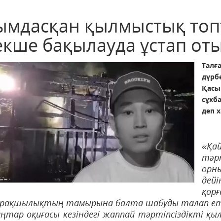
ымдасқан қылмыстық топт
екше бақылауда ұстап от
Талғ
дүрб
Қасы
сұхб
деп 
«Қай
тәр
орн
дей
қор
арақшылықтың тамырына балта шабуды талап е
ңтар оқиғасы кезіндегі жаппай тәртіпсіздікті 