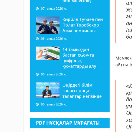
бөлімшесінің
ш
ж
07 тамыз 2026 ж.
ә
Кирилл Тубаев пен
а
Полат Төребеков
і
Азия чемпионы
ба
06 тамыз 2026 ж.
14 тамыздан
бастап еGov-та
Мемлек
цифрлық
айтты. 
құжаттарды алу
06 тамыз 2026 ж.
Өңірдегі білім
«
сапасы жаңа
қа
талаптар негізінде
да
06 тамыз 2026 ж.
ұм
Ос
ха
PDF НҰСҚАЛАР МҰРАҒАТЫ
О