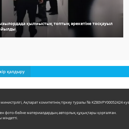
ызылордада қылмыстық топтың әрекетіне тосқауыл
ойылды
кір қалдыру
инистрлігі, Ақпарат комитетінің тіркеу туралы № KZ80VPY00052424 куә
мен фото-бейне материалдардың авторлық құқықтары қорғалған.
 міндетті.