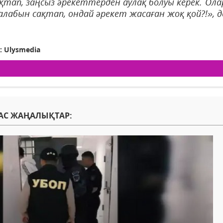
қтап, заңсыз әрекеттерден аулақ болуы керек. Олар
лабын сақтап, ондай әрекет жасаған жоқ қой?!», д
: Ulysmedia
АС ЖАҢАЛЫҚТАР: