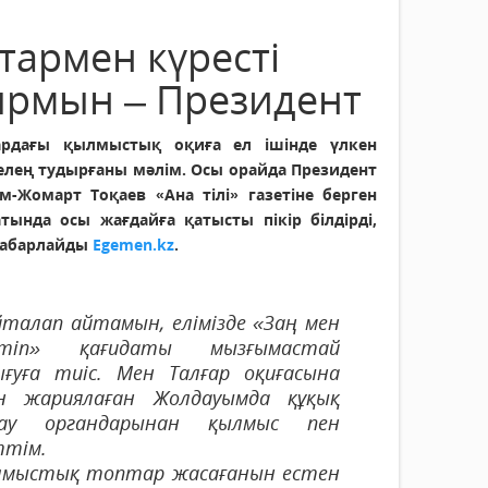
армен күресті
ырмын – Президент
ардағы қылмыстық оқиға ел ішінде үлкен
елең тудырғаны мәлім. Осы орайда Президент
м-Жомарт Тоқаев «Ана тілі» газетіне берген
атында осы жағдайға қатысты пікір білдірді,
хабарлайды
Egemen.kz
.
талап айтамын, елімізде «Заң мен
тіп» қағидаты мызғымастай
ығуға тиіс. Мен Талғар оқиғасына
ін жариялаған Жолдауымда құқық
ғау органдарынан қылмыс пен
ттім.
қылмыстық топтар жасағанын естен