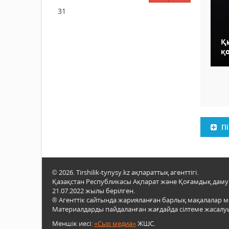
31
Қ
қ
Пі
© 2026. Tirshilik-tynysy.kz ақпараттық агенттігі.
Қазақстан Республикасы Ақпарат және Қоғамдық даму м
21.07.2022 жылы берілген.
® Агенттік сайтында жарияланған барлық мақалалар 
Материалдарды пайдаланған жағдайда сілтеме жасалуы
Меншік иесі:
«Сыр медиа»
ЖШС.