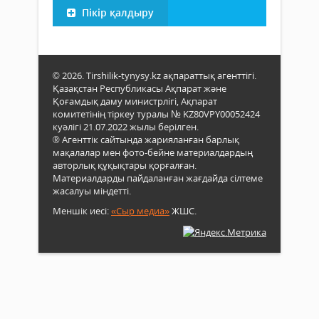
Пікір қалдыру
© 2026. Tirshilik-tynysy.kz ақпараттық агенттігі.
Қазақстан Республикасы Ақпарат және
Қоғамдық даму министрлігі, Ақпарат
комитетінің тіркеу туралы № KZ80VPY00052424
куәлігі 21.07.2022 жылы берілген.
® Агенттік сайтында жарияланған барлық
мақалалар мен фото-бейне материалдардың
авторлық құқықтары қорғалған.
Материалдарды пайдаланған жағдайда сілтеме
жасалуы міндетті.
Меншік иесі:
«Сыр медиа»
ЖШС.