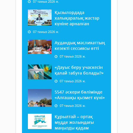
07 тамыз 2026 ж.
Қызылордада
халықаралық жастар
күніне арналған
07 тамыз 2026 ж.
Аудандық мәслихаттың
кезекті сессиясы өтті
07 тамыз 2026 ж.
«Дауыс беру учаскесін
қалай табуға болады?»
07 тамыз 2026 ж.
5547 әскери бөлімінде
«Алғашқы қызмет күні»
07 тамыз 2026 ж.
Құрылтай – ортақ
мүдде жолындағы
маңызды қадам