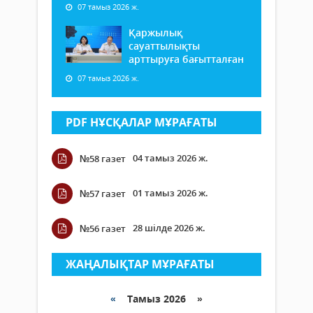
07 тамыз 2026 ж.
Қаржылық
сауаттылықты
арттыруға бағытталған
07 тамыз 2026 ж.
PDF НҰСҚАЛАР МҰРАҒАТЫ
04 тамыз 2026 ж.
№58 газет
01 тамыз 2026 ж.
№57 газет
28 шілде 2026 ж.
№56 газет
ЖАҢАЛЫҚТАР МҰРАҒАТЫ
«
Тамыз 2026 »