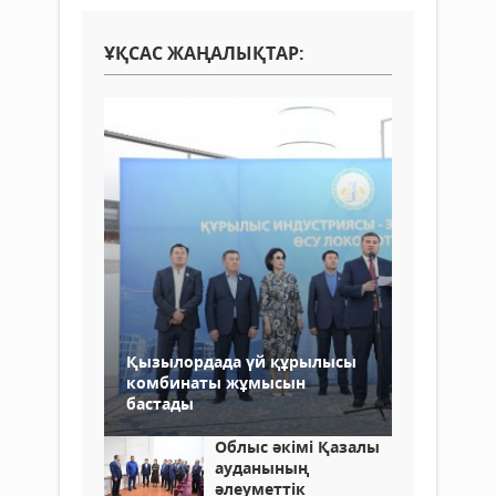
ҰҚСАС ЖАҢАЛЫҚТАР:
Қызылордада үй құрылысы
комбинаты жұмысын
бастады
Облыс әкімі Қазалы
ауданының
әлеуметтік