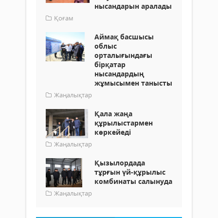
нысандарын аралады
Қоғам
Аймақ басшысы
облыс
орталығындағы
бірқатар
нысандардың
жұмысымен танысты
Жаңалықтар
Қала жаңа
құрылыстармен
көркейеді
Жаңалықтар
Қызылордада
тұрғын үй-құрылыс
комбинаты салынуда
Жаңалықтар