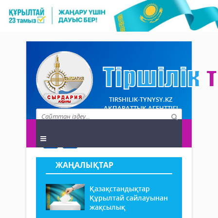
TIRSHILIK-TYNYSY.KZ
АҚПАРАТТЫҚ АГЕНТТІГІ
ЖАҢАЛЫҚТАР
Қазақстандықтар
Құрылтай сайлауынан
жақсылық