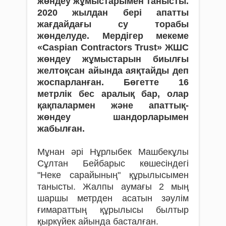
жөндеу жұмыстарымен танысты.
2020 жылдан бері апатты
жағдайдағы су торабы
жөнделуде. Мердігер мекеме
«Caspian Contractors Trust» ЖШС
жөндеу жұмыстарын биылғы
желтоқсан айында аяқтайды деп
жоспарланған. Бөгетте 16
метрлік бес аралық бар, олар
қақпалармен және апаттық-
жөндеу шандорларымен
жабылған.
Мұнан әрі Нұрлыбек Машбекұлы
Сұлтан Бейбарыс көшесіндегі
"Неке сарайының" құрылысымен
танысты. Жалпы аумағы 2 мың
шаршы метрден асатын зәулім
ғимараттың құрылысы былтыр
қыркүйек айында басталған.