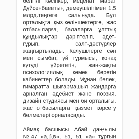
белгілі кәсіпкер, меценат Марат
Дүйсенбаевтың демеушілігімен 1,5
млрд.теңгеге салынуда. Бұл
орталықта қыз-келіншектерге, жас
отбасыларға, балаларға ұлттық
құндылықтар дәріптеліп, әдет-
ғұрып, салт-дәстүрлер
жаңғыртылады. Келушілерге сән
мен сымбат, үй тұрмысы, қонақ
күтуді үйрететін, жан-жақты
психологиялық көмек беретін
кабинеттер болады. Мұнан бөлек,
ғимаратта шығармашыл жандарға
арналған әдебиет және поэзия,
дизайн студиясы мен би орталығы,
жас отбасыларға қызмет көрсету
бөлмелері орналасады.
Аймақ басшысы Абай даңғылы
№47 «а,б,в», 51, 51 «а» тұрғын