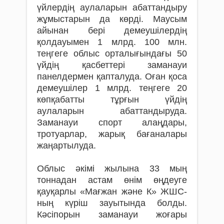
үйлердің аулаларын абаттандыру
жұмыстарын да көрді. Маусым
айынан бері демеушілердің
қолдауымен 1 млрд. 100 млн.
теңгеге облыс орталығындағы 50
үйдің қасбеттері заманауи
панелдермен қапталуда. Оған қоса
демеушілер 1 млрд. теңгеге 20
көпқабатты тұрғын үйдің
аулаларын абаттандыруда.
Заманауи спорт алаңдары,
тротуарлар, жарық бағаналары
жаңартылуда.
Облыс әкімі жылына 33 мың
тоннадан астам өнім өңдеуге
қауқарлы «Мағжан және К» ЖШС-
ның күріш зауытында болды.
Кәсіпорын заманауи жоғары