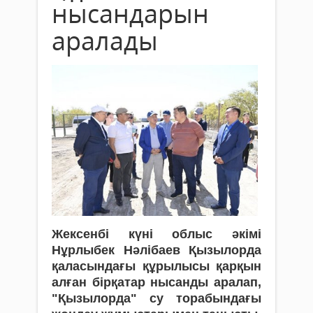
нысандарын
аралады
Жексенбі күні облыс әкімі
Нұрлыбек Нәлібаев Қызылорда
қаласындағы құрылысы қарқын
алған бірқатар нысанды аралап,
"Қызылорда" су торабындағы