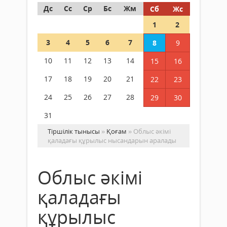
Дс
Сс
Ср
Бс
Жм
Сб
Жс
1
2
3
4
5
6
7
8
9
10
11
12
13
14
15
16
17
18
19
20
21
22
23
24
25
26
27
28
29
30
31
Тіршілік тынысы
»
Қоғам
» Облыс әкімі
қаладағы құрылыс нысандарын аралады
Облыс әкімі
қаладағы
құрылыс