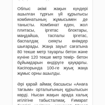
Облыс әкімі жақын күндері
ашылған тұрғын үй құрылысы
комбинатының жұмысымен де
танысты. Комбинат еден, жол
плитасы, іргетас блоктары,
маңдайша, таспалы іргетас,
баспалдақ сияқты өнімдер
шығарады. Жаңа зауыт сағатына
80 текше метр тауарлы бетон және
күніне 120 текше метр темір- бетон
бұйымдарын өндіруге қауқарлы.
Кәсіпорында 100-ге жуық жаңа
жұмыс орны ашылды.
Әрі қарай аймақ басшысы «Анаға
тағзым» орталығының құрылысын
көрді. Нысан жақын арада халық
игілігіне табысталмақ. Ғимарат