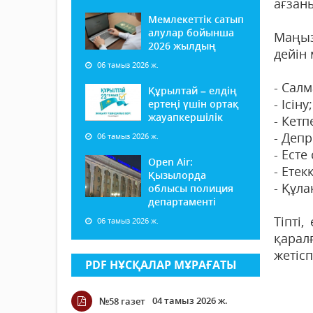
ағзан
Мемлекеттік сатып
алулар бойынша
Маңыз
2026 жылдың
дейін
06 тамыз 2026 ж.
- Салм
Құрылтай – елдің
- Ісіну;
ертеңі үшін ортақ
жауапкершілік
- Кет
- Деп
06 тамыз 2026 ж.
- Ест
Open Air:
- Етек
Қызылорда
- Құла
облысы полиция
департаменті
Тіпті
06 тамыз 2026 ж.
қарал
жетісп
PDF НҰСҚАЛАР МҰРАҒАТЫ
04 тамыз 2026 ж.
№58 газет