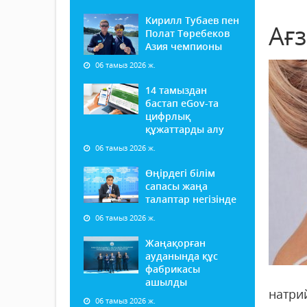
Кирилл Тубаев пен
Ағз
Полат Төребеков
Азия чемпионы
06 тамыз 2026 ж.
14 тамыздан
бастап еGov-та
цифрлық
құжаттарды алу
06 тамыз 2026 ж.
Өңірдегі білім
сапасы жаңа
талаптар негізінде
06 тамыз 2026 ж.
Жаңақорған
ауданында құс
фабрикасы
ашылды
натри
06 тамыз 2026 ж.