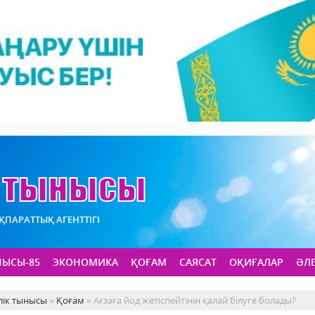
АҚПАРАТТЫҚ АГЕНТТІГІ
НЫСЫ-85
ЭКОНОМИКА
ҚОҒАМ
САЯСАТ
ОҚИҒАЛАР
ӘЛ
лік тынысы
»
Қоғам
» Ағзаға йод жетіспейтінін қалай білуге болады?