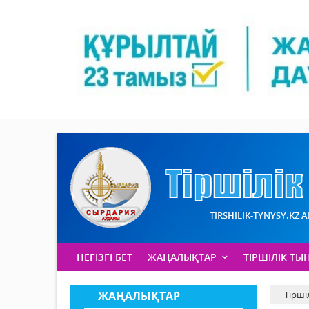
TIRSHILIK-TYNYSY.KZ 
НЕГІЗГІ БЕТ
ЖАҢАЛЫҚТАР
ТІРШІЛІК ТЫ
ЖАҢАЛЫҚТАР
Тірші