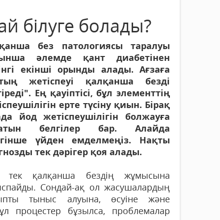
лай білуге болады?
қанша без патологиясы таралуы
ынша әлемде қант диабетінен
інгі екінші орынды алады. Ағзаға
тың жетіспеуі қалқанша безді
іреді". Ең қауіптісі, бұл элементтің
іспеушілігін ерте түсіну қиын. Бірақ
ада йод жетіспеушілігін болжауға
латын белгілер бар. Алайда
ігінше үйден емделмеңіз. Нақты
гнозды тек дәрігер қоя алады.
 тек қалқанша бездің жұмысына
ыспайды. Сондай-ақ ол жасушалардың
ыпты тыныс алуына, өсуіне және
ұл процестер бұзылса, проблемалар