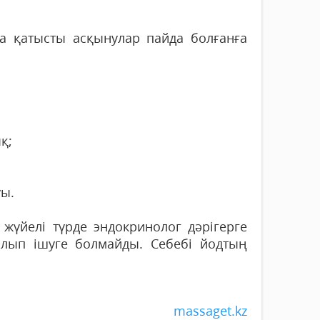
қа қатысты асқынулар пайда болғанға
қ;
уы.
 жүйелі түрде эндокринолог дәрігерге
 алып ішуге болмайды. Себебі йодтың
massaget.kz