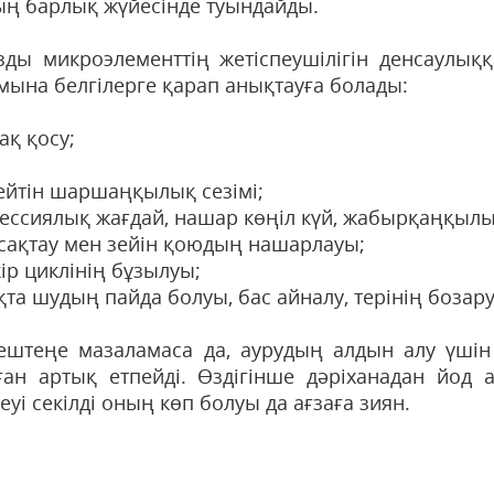
ың барлық жүйесінде туындайды.
ды микроэлементтің жетіспеушілігін денсаулық
 мына белгілерге қарап анықтауға болады:
ақ қосу;
пейтін шаршаңқылық сезімі;
рессиялық жағдай, нашар көңіл күй, жабырқаңқылы
е сақтау мен зейін қоюдың нашарлауы;
кір циклінің бұзылуы;
қта шудың пайда болуы, бас айналу, терінің бозар
, ештеңе мазаламаса да, аурудың алдын алу үшін
ған артық етпейді. Өздігінше дәріханадан йод
еуі секілді оның көп болуы да ағзаға зиян.