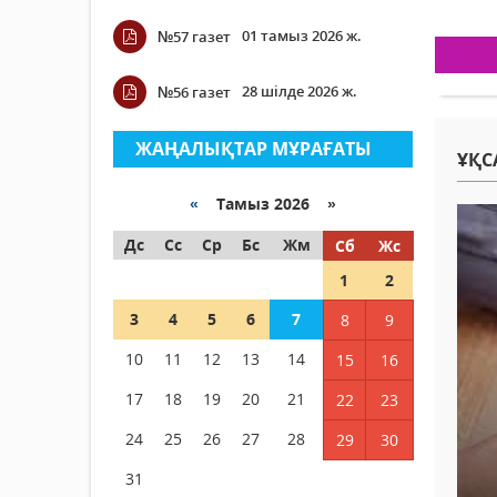
01 тамыз 2026 ж.
№57 газет
28 шілде 2026 ж.
№56 газет
ЖАҢАЛЫҚТАР МҰРАҒАТЫ
ҰҚС
«
Тамыз 2026 »
Дс
Сс
Ср
Бс
Жм
Сб
Жс
1
2
3
4
5
6
7
8
9
10
11
12
13
14
15
16
17
18
19
20
21
22
23
24
25
26
27
28
29
30
31