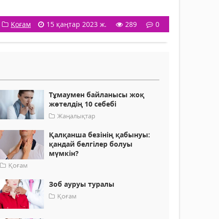
Қоғам
15 қаңтар 2023 ж.
289
0
Тұмаумен байланысы жоқ
жөтелдің 10 себебі
Жаңалықтар
Қалқанша безінің қабынуы:
қандай белгілер болуы
мүмкін?
Қоғам
Зоб ауруы туралы
Қоғам