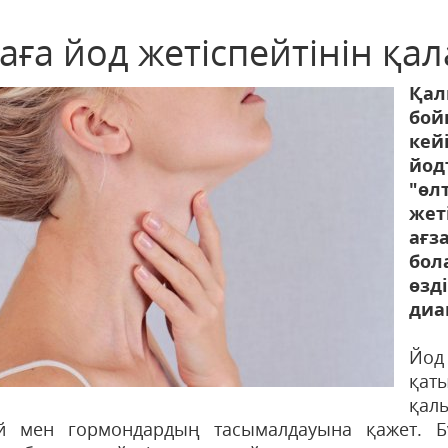
аға йод жетіспейтінін қа
Қал
бой
кей
йод
"өлт
жет
ағз
бо
өзд
диа
Йод
қат
қал
й мен гормондардың тасымалдауына қажет. Б