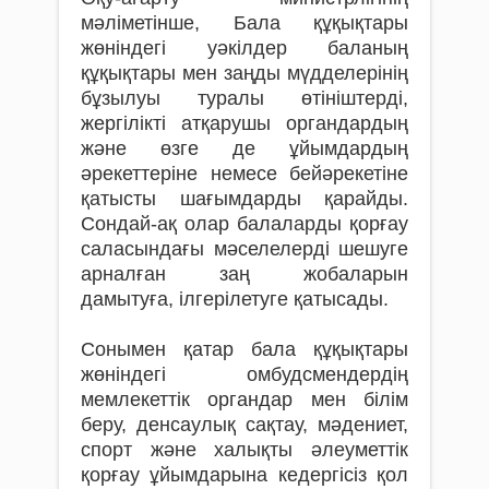
мәліметінше, Бала құқықтары
жөніндегі уәкілдер баланың
құқықтары мен заңды мүдделерінің
бұзылуы туралы өтініштерді,
жергілікті атқарушы органдардың
және өзге де ұйымдардың
әрекеттеріне немесе бейәрекетіне
қатысты шағымдарды қарайды.
Сондай-ақ олар балаларды қорғау
саласындағы мәселелерді шешуге
арналған заң жобаларын
дамытуға, ілгерілетуге қатысады.
Сонымен қатар бала құқықтары
жөніндегі омбудсмендердің
мемлекеттік органдар мен білім
беру, денсаулық сақтау, мәдениет,
спорт және халықты әлеуметтік
қорғау ұйымдарына кедергісіз қол