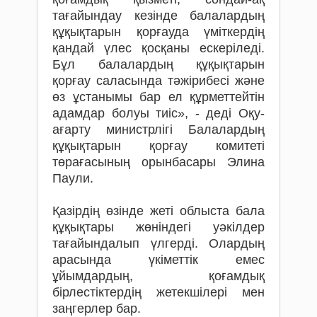
тағайындау кезінде балалардың
құқықтарын қорғауда үміткердің
қандай үлес қосқаны ескеріледі.
Бұл балалардың құқықтарын
қорғау саласында тәжірибесі және
өз ұстанымы бар ел құрметтейтін
адамдар болуы тиіс», - деді Оқу-
ағарту министрлігі Балалардың
құқықтарын қорғау комитеті
төрағасының орынбасары Элина
Паули.
Қазірдің өзінде жеті облыста бала
құқықтары жөніндегі уәкілдер
тағайындалып үлгерді. Олардың
арасында үкіметтік емес
ұйымдардың, қоғамдық
бірлестіктердің жетекшілері мен
заңгерлер бар.