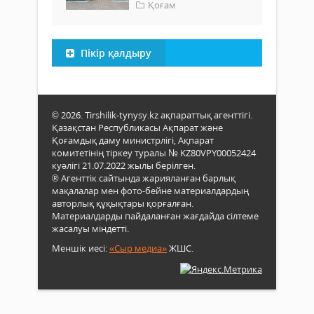
Қоғам
Пікір қалдыру
© 2026. Tirshilik-tynysy.kz ақпараттық агенттігі.
Қазақстан Республикасы Ақпарат және
Қоғамдық даму министрлігі, Ақпарат
комитетінің тіркеу туралы № KZ80VPY00052424
куәлігі 21.07.2022 жылы берілген.
® Агенттік сайтында жарияланған барлық
мақалалар мен фото-бейне материалдардың
авторлық құқықтары қорғалған.
Материалдарды пайдаланған жағдайда сілтеме
жасалуы міндетті.
Меншік иесі:
«Сыр медиа»
ЖШС.