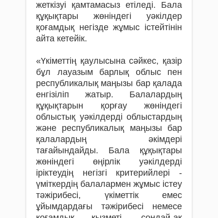
жеткізуі қамтамасыз етіледі. Бала
құқықтары жөніндегі уәкілдер
қоғамдық негізде жұмыс істейтінін
айта кетейік.
«Үкіметтің қаулысына сәйкес, қазір
бұл лауазым барлық облыс пен
республикалық маңызы бар қалада
енгізіліп жатыр. Балалардың
құқықтарын қорғау жөніндегі
облыстық уәкілдерді облыстардың
және республикалық маңызы бар
қалалардың әкімдері
тағайындайды. Бала құқықтары
жөніндегі өңірлік уәкілдерді
іріктеудің негізгі критерийлері -
үміткердің балалармен жұмыс істеу
тәжірибесі, үкіметтік емес
ұйымдардағы тәжірибесі немесе
қоғамдық қызметі, сондай-ақ