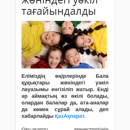
тағайындалды
Еліміздің өңірлерінде Бала
құқықтары жөніндегі уәкіл
лауазымы енгізіліп жатыр. Енді
әр аймақтың өз өкілі болады,
олардан балалар да, ата-аналар
да көмек сұрай алады, деп
хабарлайды
ҚазАқпарат.
Оқу-ағарту министрлігінің