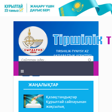
TIRSHILIK-TYNYSY.KZ
АҚПАРАТТЫҚ АГЕНТТІГІ
ЖАҢАЛЫҚТАР
Қазақстандықтар
Құрылтай сайлауынан
жақсылық