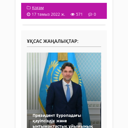
Қоғам
17 тамыз 2022 ж.
571
0
ҰҚСАС ЖАҢАЛЫҚТАР:
Президент Еуропадағы
қауіпсіздік және
ынтымақтастық ұйымының