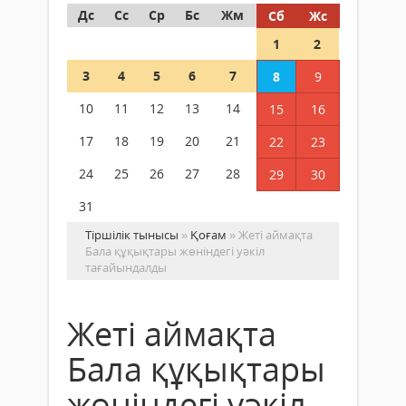
Дс
Сс
Ср
Бс
Жм
Сб
Жс
1
2
3
4
5
6
7
8
9
10
11
12
13
14
15
16
17
18
19
20
21
22
23
24
25
26
27
28
29
30
31
Тіршілік тынысы
»
Қоғам
» Жеті аймақта
Бала құқықтары жөніндегі уәкіл
тағайындалды
Жеті аймақта
Бала құқықтары
жөніндегі уәкіл