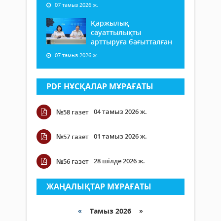
07 тамыз 2026 ж.
Қаржылық
сауаттылықты
арттыруға бағытталған
07 тамыз 2026 ж.
PDF НҰСҚАЛАР МҰРАҒАТЫ
04 тамыз 2026 ж.
№58 газет
01 тамыз 2026 ж.
№57 газет
28 шілде 2026 ж.
№56 газет
ЖАҢАЛЫҚТАР МҰРАҒАТЫ
«
Тамыз 2026 »