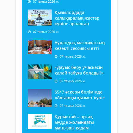
07 тамыз 2026 ж.
Қызылордада
халықаралық жастар
күніне арналған
07 тамыз 2026 ж.
Аудандық мәслихаттың
кезекті сессиясы өтті
07 тамыз 2026 ж.
«Дауыс беру учаскесін
қалай табуға болады?»
07 тамыз 2026 ж.
5547 әскери бөлімінде
«Алғашқы қызмет күні»
07 тамыз 2026 ж.
Құрылтай – ортақ
мүдде жолындағы
маңызды қадам