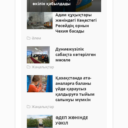
өкілін қабылдады
Адам құқықтары
жөніндегі Кеңестегі
Ресейдің орнын
Чехия басады
Әлем
Дүниежүзілік
сабақта көтерілген
мәселе
Жаңалықтар
Қазақстанда ата-
аналарға баланы
үйде қараусыз
қалдыруға тыйым
салынуы мүмкін
Жаңалықтар
ӘДЕП ЖӨНІНДЕ
УӘКІЛ