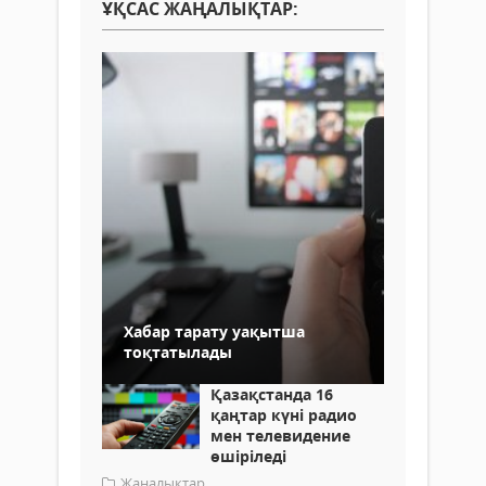
ҰҚСАС ЖАҢАЛЫҚТАР:
Хабар тарату уақытша
тоқтатылады
Қазақстанда 16
қаңтар күні радио
мен телевидение
өшіріледі
Жаңалықтар