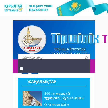
TIRSHILIK-TYNYSY.KZ
АҚПАРАТТЫҚ АГЕНТТІГІ
ЖАҢАЛЫҚТАР
500-ге жуық үй
тұрғызған құрылысшы
08 тамыз 2026 ж.