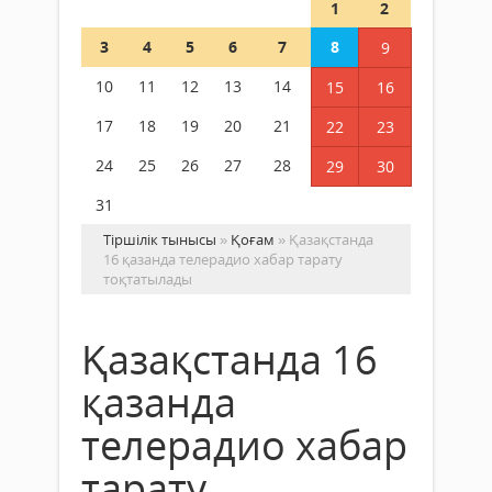
1
2
3
4
5
6
7
8
9
10
11
12
13
14
15
16
17
18
19
20
21
22
23
24
25
26
27
28
29
30
31
Тіршілік тынысы
»
Қоғам
» Қазақстанда
16 қазанда телерадио хабар тарату
тоқтатылады
Қазақстанда 16
қазанда
телерадио хабар
тарату