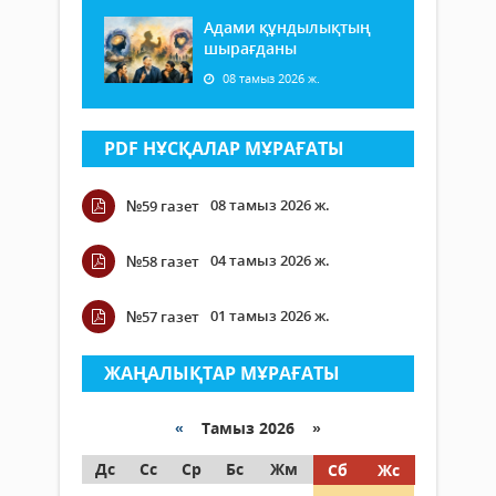
Адами құндылықтың
шырағданы
08 тамыз 2026 ж.
PDF НҰСҚАЛАР МҰРАҒАТЫ
08 тамыз 2026 ж.
№59 газет
04 тамыз 2026 ж.
№58 газет
01 тамыз 2026 ж.
№57 газет
ЖАҢАЛЫҚТАР МҰРАҒАТЫ
«
Тамыз 2026 »
Дс
Сс
Ср
Бс
Жм
Сб
Жс