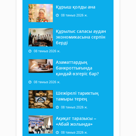
Құрыш қолды ана
08 тамыз 2026 ж.
Құрылыс саласы аудан
экономикасына серпін
берді
08 тамыз 2026 ж.
Азаматтардың
банкроттығында
қандай өзгеріс бар?
08 тамыз 2026 ж.
Шежірелі тарихтың
тамыры терең
08 тамыз 2026 ж.
Ақиқат таразысы –
«Абай жолында»
08 тамыз 2026 ж.