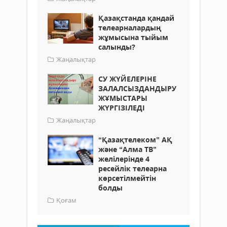
Қазақстанда қандай
телеарналардың
жұмысына тыйым
салынды?
Жаңалықтар
СУ ЖҮЙЕЛЕРІНЕ
ЗАЛАЛСЫЗДАНДЫРУ
ЖҰМЫСТАРЫ
ЖҮРГІЗІЛЕДІ
Жаңалықтар
“Қазақтелеком” АҚ
және “Алма ТВ”
желілерінде 4
ресейлік телеарна
көрсетілмейтін
болды
Қоғам