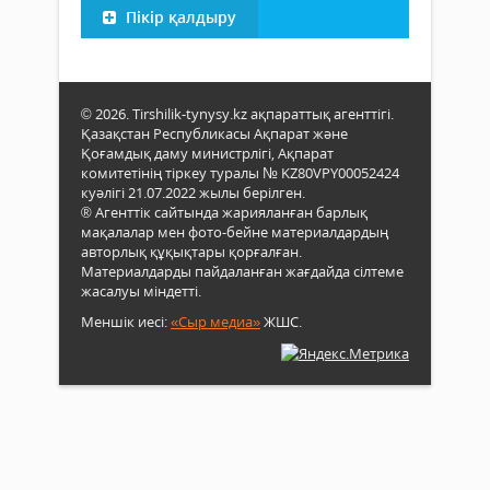
Пікір қалдыру
© 2026. Tirshilik-tynysy.kz ақпараттық агенттігі.
Қазақстан Республикасы Ақпарат және
Қоғамдық даму министрлігі, Ақпарат
комитетінің тіркеу туралы № KZ80VPY00052424
куәлігі 21.07.2022 жылы берілген.
® Агенттік сайтында жарияланған барлық
мақалалар мен фото-бейне материалдардың
авторлық құқықтары қорғалған.
Материалдарды пайдаланған жағдайда сілтеме
жасалуы міндетті.
Меншік иесі:
«Сыр медиа»
ЖШС.