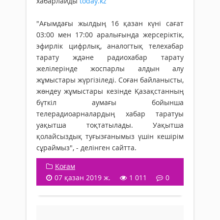
хабарлайды
today.kz
"Ағымдағы жылдың 16 қазан күні сағат
03:00 мен 17:00 аралығында жерсеріктік,
эфирлік цифрлық, аналогтық телехабар
тарату ждәне радиохабар тарату
желілерінде жоспарлы алдын алу
жұмыстары жүргізіледі.
Соған байланысты,
жөндеу жұмыстары кезінде Қазақстанның
бүткіл аумағы бойынша
телерадиоарналардың хабар таратуы
уақытша тоқтатылады. Уақытша
қолайсыздық туғызғанымыз үшін кешірім
сұраймыз", - делінген сайтта.
Қоғам
07 қазан 2019 ж.
1 011
0