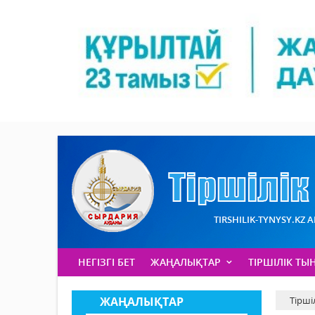
TIRSHILIK-TYNYSY.KZ 
НЕГІЗГІ БЕТ
ЖАҢАЛЫҚТАР
ТІРШІЛІК ТЫ
ЖАҢАЛЫҚТАР
Тірші