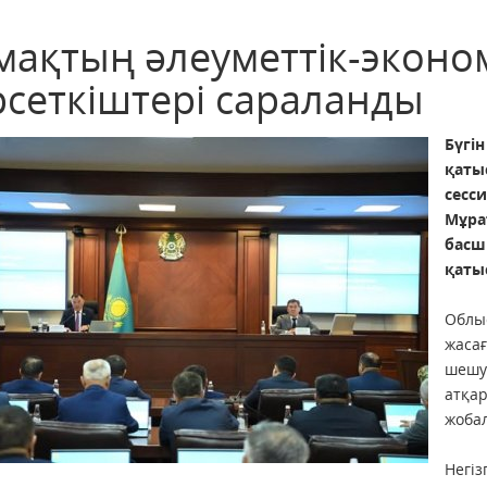
мақтың әлеуметтік-эконо
рсеткіштері сараланды
Бүг
қаты
сесс
Мұра
басш
қатыс
Облы
жаса
шешу
атқа
жобал
Негі