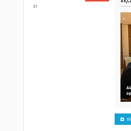
ҰҚС
31
А
о
Пі