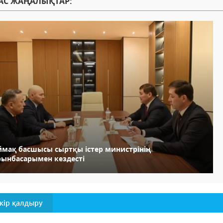
АС ЖАҢАЛЫҚТАР:
ймақ басшысы сыртқы істер министрінің
рынбасарымен кездесті
кір қалдыру