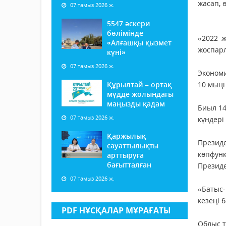
жасап, 
07 тамыз 2026 ж.
5547 әскери
бөлімінде
«2022 ж
«Алғашқы қызмет
жоспарл
күні»
07 тамыз 2026 ж.
Экономи
Құрылтай – ортақ
10 мыңн
мүдде жолындағы
маңызды қадам
Биыл 14
07 тамыз 2026 ж.
күндері
Қаржылық
Презид
сауаттылықты
көпфунк
арттыруға
бағытталған
Президе
07 тамыз 2026 ж.
«Батыс-
кезеңі 
PDF НҰСҚАЛАР МҰРАҒАТЫ
Облыс т