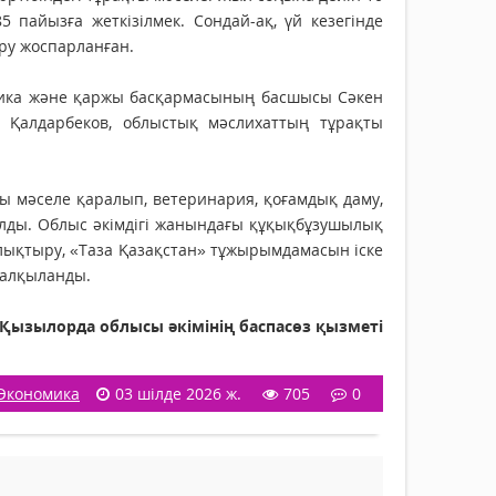
5 пайызға жеткізілмек. Сондай-ақ, үй кезегінде
ру жоспарланған.
омика және қаржы басқармасының басшысы Сәкен
 Қалдарбеков, облыстық мәслихаттың тұрақты
лы мәселе қаралып, ветеринария, қоғамдық даму,
ды. Облыс әкімдігі жанындағы құқықбұзушылық
ықтыру, «Таза Қазақстан» тұжырымдамасын іске
 талқыланды.
Қызылорда облысы әкімінің баспасөз қызметі
Экономика
03 шілде 2026 ж.
705
0