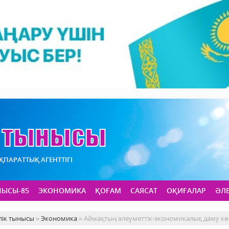
АҚПАРАТТЫҚ АГЕНТТІГІ
НЫСЫ-85
ЭКОНОМИКА
ҚОҒАМ
САЯСАТ
ОҚИҒАЛАР
ӘЛ
лік тынысы
»
Экономика
» Аймақтың әлеуметтік-экономикалық даму кө