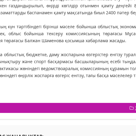
кен газдандырылып, өңірді көгілдір отынмен қамту деңгейі 8
азаматтарды баспанамен қамту мақсатында биыл 2400 пәтер бе
ың күн тәртібіндегі бірінші мәселе бойынша облыстық экон
ек, облыс бойынша тексеру комиссиясының төрағасы Мұса
я төрағасы Балжан Шәменова қосымша хабарлама жасады.
а облыстық бюджетке, даму жоспарына өзгерістер енгізу тура
ынықтыру және спорт басқармасы басшыларының есебі тыңдал
ктикасы жөніндегі ведомствоаралық комиссияның құрамын тол
өніндегі өңірлік жоспарға өзгеріс енгізу, тағы басқа мәселелер