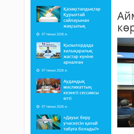
Қазақстандықтар
Ай
Құрылтай
сайлауынан
кө
жақсылық
07 тамыз 2026 ж.
Қызылордада
халықаралық
жастар күніне
арналған
07 тамыз 2026 ж.
Аудандық
мәслихаттың
кезекті сессиясы
өтті
07 тамыз 2026 ж.
«Дауыс беру
учаскесін қалай
табуға болады?»