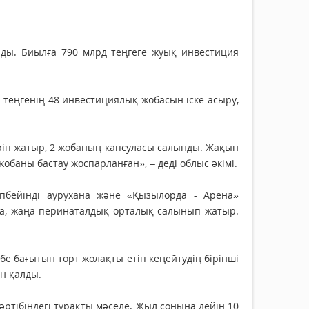
лды. Биылға 790 млрд теңгеге жуық инвестиция
 теңгенің 48 инвестициялық жобасын іске асыру,
үріп жатыр, 2 жобаның капсуласы салынды. Жақын
обаны бастау жоспарланған», – деді облыс әкімі.
пбейінді аурухана және «Қызылорда - Арена»
ана, жаңа перинаталдық орталық салынып жатыр.
е бағытын төрт жолақты етіп кеңейтудің бірінші
ын қалды.
тібіндегі тұрақты мәселе. Жыл соңына дейін 10