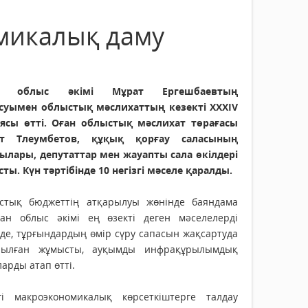
микалық даму
ін облыс әкімі Мұрат Ергешбаевтың
суымен облыстық мәслихаттың кезекті XXXIV
иясы өтті. Оған облыстық мәслихат төрағасы
т Тлеумбетов, құқық қорғау саласының
ылары, депутаттар мен жауапты сала өкілдері
ты. Күн тәртібінде 10 негізгі мәселе қаралды.
стық бюджеттің атқарылуы жөнінде баяндама
ған облыс әкімі ең өзекті деген мәселелерді
де, тұрғындардың өмір сүру сапасын жақсартуда
рылған жұмысты, ауқымды инфрақұрылымдық
арды атап өтті.
згі макроэкономикалық көрсеткіштерге талдау