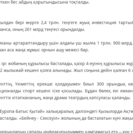
өткен бес айдың қорытындысына тоқталды.
ылдан бері өңірге 2,4 трлн. теңгеге жуық инвестиция тарты
анса, оның 261 млрд теңгесі орындалды.
каны әртараптандыру үшін алдағы үш жылға 1 трлн. 900 млрд.
ан аса жаңа жұмыс орнын ашу межесі бар.
 ірі жобаның құрылысы басталады, қазір 4-еуінің құрылысы ж
 2 жылыжай кешені қолға алынады. Жыл соңына дейін қалған 6 ж
енттің, Үкіметтің ерекше қолдауымен биыл 300 орындық кө
ционалды спорт кешені іске қосылады. Бұдан бөлек, екі емх
нттік кітапхананың, жаңа драма театрдың капсуласы қаланды.
Еуропа-Батыс Қытай» халықаралық дәлізіндегі Қызылорда-Ақтөб
басталды. «Бейнеу - Сексеуіл» жолының да басталатын күні жақ
ұрғындарын сапалы инфрақұрылыммен қамтамасыз ету – күн тәр