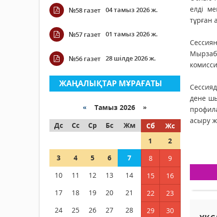
елді ме
04 тамыз 2026 ж.
№58 газет
тұрған 
01 тамыз 2026 ж.
№57 газет
Сессиян
Мырзаб
28 шілде 2026 ж.
№56 газет
комисси
ЖАҢАЛЫҚТАР МҰРАҒАТЫ
Сессияд
дене ш
«
Тамыз 2026 »
профила
асыру ж
Дс
Сс
Ср
Бс
Жм
Сб
Жс
1
2
3
4
5
6
7
8
9
10
11
12
13
14
15
16
17
18
19
20
21
22
23
24
25
26
27
28
29
30