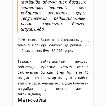
жағдайда адамға тек базалық
зейнетақы беріледі", - деп
хабарлады зейнетақы қоры
Tengrinews.kz редакциясының
ресми сауалына берген
жауабында.
2026 жылы базалық зейнетақының ең
төменгі мөлшері күнкөріс деңгейінің 70
пайызына тең. Бұл - 35 596 теңге.
Базалық зейнетақының мөлшері
зейнетақы жүйесіне қатысу өтіліне
байланысты болады. Егер бұл өтіл 10
жылдан асса, төлем әр жыл үшін 2 пайыз
өсіп отырады. Алайда өтіл мүлде болмаған
жағдайда ең төменгі мөлшер
тағайындалады.
Мән-жайы