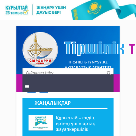
TIRSHILIK-TYNYSY.KZ
АҚПАРАТТЫҚ АГЕНТТІГІ
ЖАҢАЛЫҚТАР
Құрылтай – елдің
ертеңі үшін ортақ
жауапкершілік