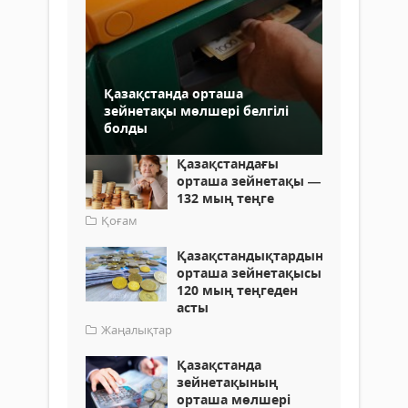
Қазақстанда орташа
зейнетақы мөлшері белгілі
болды
Қазақстандағы
орташа зейнетақы —
132 мың теңге
Қоғам
Қазақстандықтардың
орташа зейнетақысы
120 мың теңгеден
асты
Жаңалықтар
Қазақстанда
зейнетақының
орташа мөлшері