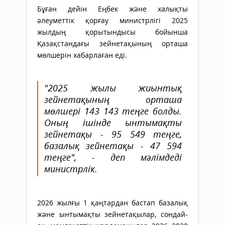
Бұған дейін Еңбек және халықты
әлеуметтік қорғау министрлігі 2025
жылдың қорытындысы бойынша
Қазақстандағы зейнетақының орташа
мөлшерін хабарлаған еді.
"2025 жылы жиынтық
зейнетақының орташа
мөлшері 143 143 теңге болды.
Оның ішінде ынтымақты
зейнетақы - 95 549 теңге,
базалық зейнетақы - 47 594
теңге", - деп мәлімдеді
министрлік.
2026 жылғы 1 қаңтардан бастап базалық
және ынтымақты зейнетақылар, сондай-