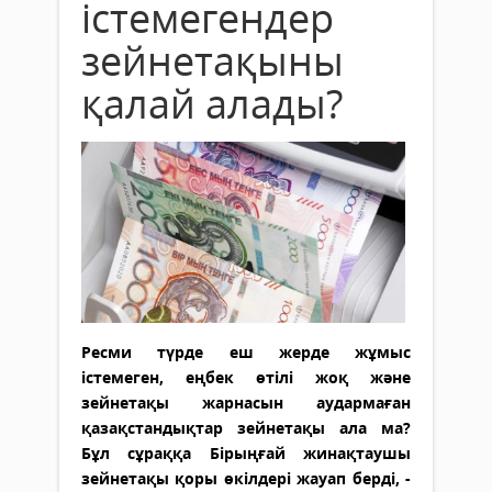
істемегендер
зейнетақыны
қалай алады?
Ресми түрде еш жерде жұмыс
істемеген, еңбек өтілі жоқ және
зейнетақы жарнасын аудармаған
қазақстандықтар зейнетақы ала ма?
Бұл сұраққа Бірыңғай жинақтаушы
зейнетақы қоры өкілдері жауап берді, -