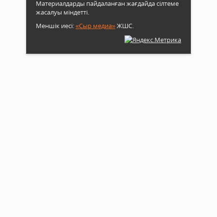
Материалдарды пайдаланған жағдайда сілтеме
жасалуы міндетті.
Меншік иесі:
«Сыр медиа»
ЖШС.