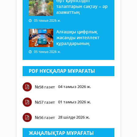
Өрт қауіпсіздігі
талаптарын сақтау – әр
азаматтың
05 тамыз 2026 ж.
Алғашқы цифрлық
жасанды интеллект
құралдарының
05 тамыз 2026 ж.
PDF НҰСҚАЛАР МҰРАҒАТЫ
04 тамыз 2026 ж.
№58 газет
01 тамыз 2026 ж.
№57 газет
28 шілде 2026 ж.
№56 газет
ЖАҢАЛЫҚТАР МҰРАҒАТЫ