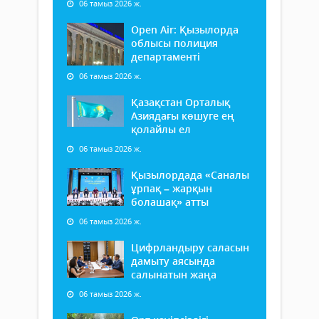
06 тамыз 2026 ж.
Open Air: Қызылорда
облысы полиция
департаменті
06 тамыз 2026 ж.
Қазақстан Орталық
Азиядағы көшуге ең
қолайлы ел
06 тамыз 2026 ж.
Қызылордада «Саналы
ұрпақ – жарқын
болашақ» атты
06 тамыз 2026 ж.
Цифрландыру саласын
дамыту аясында
салынатын жаңа
06 тамыз 2026 ж.