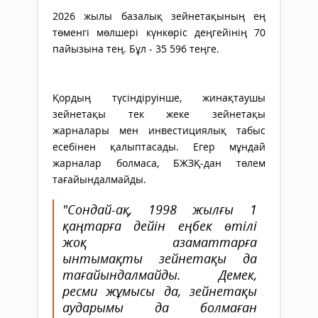
2026 жылы базалық зейнетақының ең
төменгі мөлшері күнкөріс деңгейінің 70
пайызына тең. Бұл - 35 596 теңге.
Қордың түсіндіруінше, жинақтаушы
зейнетақы тек жеке зейнетақы
жарналары мен инвестициялық табыс
есебінен қалыптасады. Егер мұндай
жарналар болмаса, БЖЗҚ-дан төлем
тағайындалмайды.
"Сондай-ақ, 1998 жылғы 1
қаңтарға дейін еңбек өтілі
жоқ азаматтарға
ынтымақты зейнетақы да
тағайындалмайды. Демек,
ресми жұмысы да, зейнетақы
аударымы да болмаған