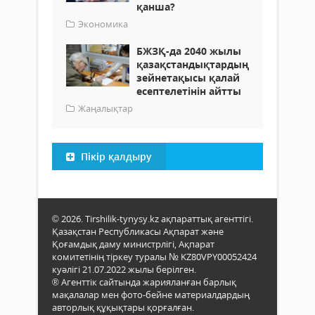
қанша?
Экономика
БЖЗҚ-да 2040 жылы
қазақстандықтардың
зейнетақысы қалай
есептелетінін айтты
Жаңалықтар
Пікір қалдыру
© 2026. Tirshilik-tynysy.kz ақпараттық агенттігі.
Қазақстан Республикасы Ақпарат және
Қоғамдық даму министрлігі, Ақпарат
комитетінің тіркеу туралы № KZ80VPY00052424
куәлігі 21.07.2022 жылы берілген.
® Агенттік сайтында жарияланған барлық
мақалалар мен фото-бейне материалдардың
авторлық құқықтары қорғалған.