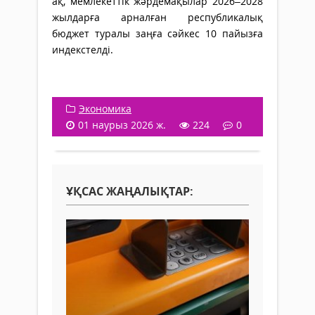
ақ, мемлекеттік жәрдемақылар 2026–2028
жылдарға арналған республикалық
бюджет туралы заңға сәйкес 10 пайызға
индекстелді.
Экономика
01 наурыз 2026 ж.
224
0
ҰҚСАС ЖАҢАЛЫҚТАР: