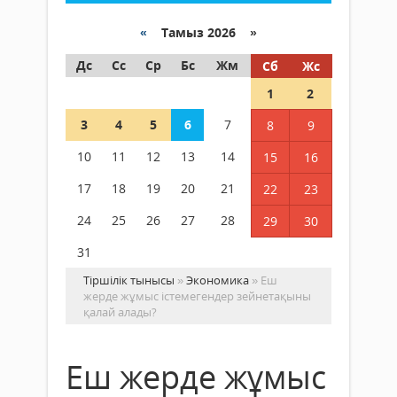
«
Тамыз 2026 »
Дс
Сс
Ср
Бс
Жм
Сб
Жс
1
2
3
4
5
6
7
8
9
10
11
12
13
14
15
16
17
18
19
20
21
22
23
24
25
26
27
28
29
30
31
Тіршілік тынысы
»
Экономика
» Еш
жерде жұмыс істемегендер зейнетақыны
қалай алады?
Еш жерде жұмыс