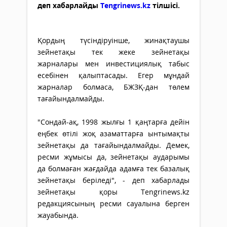
деп хабарлайды
Tengrinews.kz
тілшісі.
Қордың түсіндіруінше, жинақтаушы
зейнетақы тек жеке зейнетақы
жарналары мен инвестициялық табыс
есебінен қалыптасады. Егер мұндай
жарналар болмаса, БЖЗҚ-дан төлем
тағайындалмайды.
"Сондай-ақ, 1998 жылғы 1 қаңтарға дейін
еңбек өтілі жоқ азаматтарға ынтымақты
зейнетақы да тағайындалмайды. Демек,
ресми жұмысы да, зейнетақы аударымы
да болмаған жағдайда адамға тек базалық
зейнетақы беріледі", - деп хабарлады
зейнетақы қоры Tengrinews.kz
редакциясының ресми сауалына берген
жауабында.