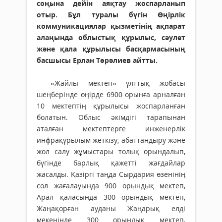
соңына дейін аяқтау жоспарланып
отыр. Бұл туралы бүгін Өңірлік
коммуникациялар қызметінің ақпарат
алаңында облыстық құрылыс, сәулет
және қала құрылысы басқармасының
басшысы Ерлан Төрәлиев айтты.
– «Жайлы мектеп» ұлттық жобасы
шеңберінде өңірде 6900 орынға арналған
10 мектептің құрылысы жоспарланған
болатын. Облыс әкімдігі тарапынан
аталған мектептерге инженерлік
инфрақұрылым жеткізу, абаттандыру және
жол салу жұмыстары толық орындалып,
бүгінде барлық қажетті жағдайлар
жасалды. Қазіргі таңда Сырдария өзенінің
сол жағалауында 900 орындық мектеп,
Арал қаласында 300 орындық мектеп,
Жаңақорған ауданы Жаңарық елді
мекенінде 300 орындық мектеп,