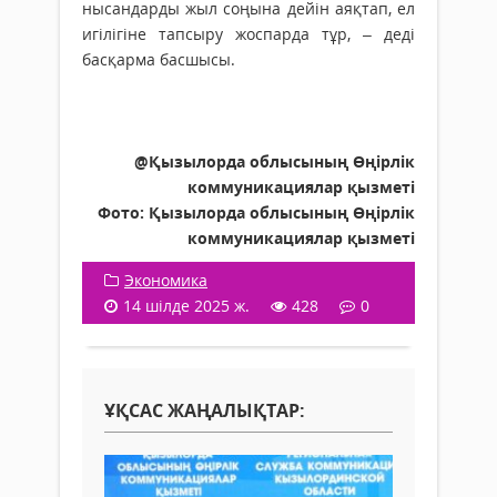
нысандарды жыл соңына дейін аяқтап, ел
игілігіне тапсыру жоспарда тұр, – деді
басқарма басшысы.
@Қызылорда облысының Өңірлік
коммуникациялар қызметі
Фото:
Қызылорда облысының Өңірлік
коммуникациялар қызметі
Экономика
14 шілде 2025 ж.
428
0
ҰҚСАС ЖАҢАЛЫҚТАР: