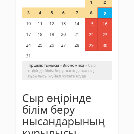
1
2
3
4
5
6
7
8
9
10
11
12
13
14
15
16
17
18
19
20
21
22
23
24
25
26
27
28
29
30
31
Тіршілік тынысы
»
Экономика
» Сыр
өңірінде білім беру нысандарының
құрылысы жүйелі жүзеге асуда
Сыр өңірінде
білім беру
нысандарының
құрылысы