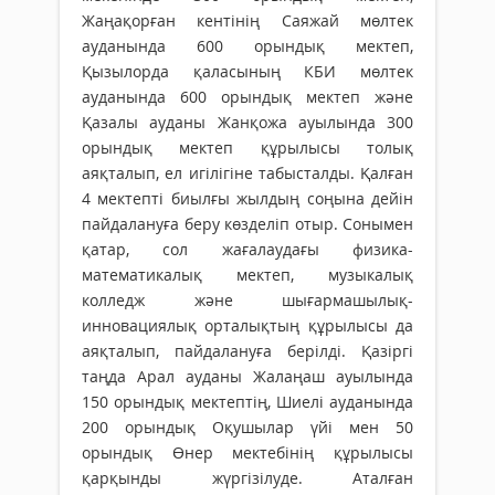
Жаңақорған кентінің Саяжай мөлтек
ауданында 600 орындық мектеп,
Қызылорда қаласының КБИ мөлтек
ауданында 600 орындық мектеп және
Қазалы ауданы Жанқожа ауылында 300
орындық мектеп құрылысы толық
аяқталып, ел игілігіне табысталды. Қалған
4 мектепті биылғы жылдың соңына дейін
пайдалануға беру көзделіп отыр. Сонымен
қатар, сол жағалаудағы физика-
математикалық мектеп, музыкалық
колледж және шығармашылық-
инновациялық орталықтың құрылысы да
аяқталып, пайдалануға берілді. Қазіргі
таңда Арал ауданы Жалаңаш ауылында
150 орындық мектептің, Шиелі ауданында
200 орындық Оқушылар үйі мен 50
орындық Өнер мектебінің құрылысы
қарқынды жүргізілуде. Аталған