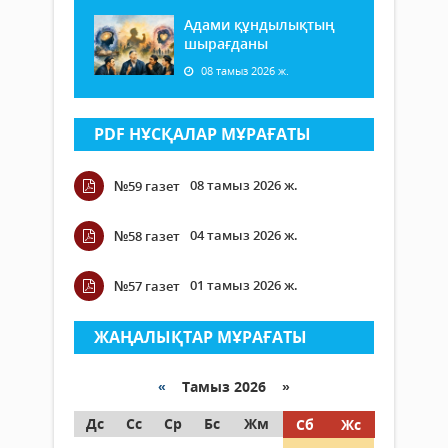
Адами құндылықтың
шырағданы
08 тамыз 2026 ж.
PDF НҰСҚАЛАР МҰРАҒАТЫ
08 тамыз 2026 ж.
№59 газет
04 тамыз 2026 ж.
№58 газет
01 тамыз 2026 ж.
№57 газет
ЖАҢАЛЫҚТАР МҰРАҒАТЫ
«
Тамыз 2026 »
Дс
Сс
Ср
Бс
Жм
Сб
Жс