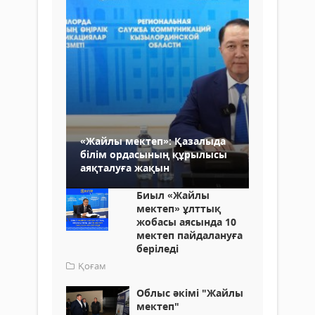
«Жайлы мектеп»: Қазалыда
білім ордасының құрылысы
аяқталуға жақын
Биыл «Жайлы
мектеп» ұлттық
жобасы аясында 10
мектеп пайдалануға
беріледі
Қоғам
Облыс әкімі "Жайлы
мектеп"