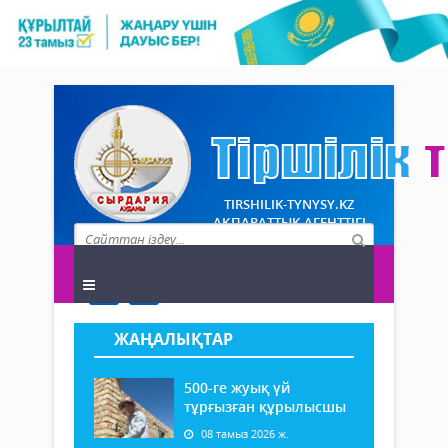
TIRSHILIK-TYNYSY.KZ
АҚПАРАТТЫҚ АГЕНТТІГІ
ЖАҢАЛЫҚТАР
500-ге жуық үй
тұрғызған құрылысшы
08 тамыз 2026 ж.