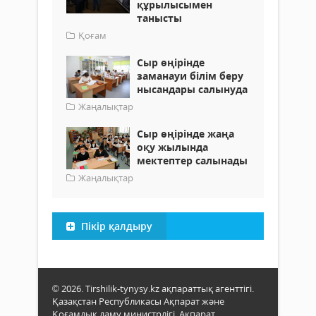
құрылысымен
танысты
Қоғам
Сыр өңірінде
заманауи білім беру
нысандары салынуда
Жаңалықтар
Сыр өңірінде жаңа
оқу жылында
мектептер салынады
Жаңалықтар
Пікір қалдыру
© 2026. Tirshilik-tynysy.kz ақпараттық агенттігі.
Қазақстан Республикасы Ақпарат және
Қоғамдық даму министрлігі, Ақпарат