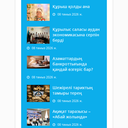
Құрыш қолды ана
08 тамыз 2026 ж.
Құрылыс саласы аудан
экономикасына серпін
берді
08 тамыз 2026 ж.
Азаматтардың
банкроттығында
қандай өзгеріс бар?
08 тамыз 2026 ж.
Шежірелі тарихтың
тамыры терең
08 тамыз 2026 ж.
Ақиқат таразысы –
«Абай жолында»
08 тамыз 2026 ж.