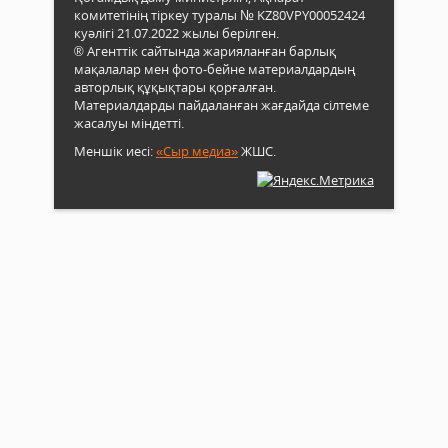
комитетінің тіркеу туралы № KZ80VPY00052424
куәлігі 21.07.2022 жылы берілген.
® Агенттік сайтында жарияланған барлық
мақалалар мен фото-бейне материалдардың
авторлық құқықтары қорғалған.
Материалдарды пайдаланған жағдайда сілтеме
жасалуы міндетті.
Меншік иесі:
«Сыр медиа»
ЖШС.