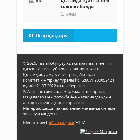
Қытайда қуатты жер
сілкінісі болды
Әлем
Пікір қалдыру
© 2026. Tirshilik-tynysy.kz ақпараттық агенттігі.
Қазақстан Республикасы Ақпарат және
Қоғамдық даму министрлігі, Ақпарат
комитетінің тіркеу туралы № KZ80VPY00052424
куәлігі 21.07.2022 жылы берілген.
® Агенттік сайтында жарияланған барлық
мақалалар мен фото-бейне материалдардың
авторлық құқықтары қорғалған.
Материалдарды пайдаланған жағдайда сілтеме
жасалуы міндетті.
Меншік иесі:
«Сыр медиа»
ЖШС.