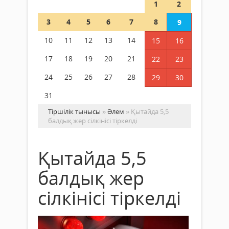
1
2
3
4
5
6
7
8
9
10
11
12
13
14
15
16
17
18
19
20
21
22
23
24
25
26
27
28
29
30
31
Тіршілік тынысы
»
Әлем
» Қытайда 5,5
балдық жер сілкінісі тіркелді
Қытайда 5,5
балдық жер
сілкінісі тіркелді