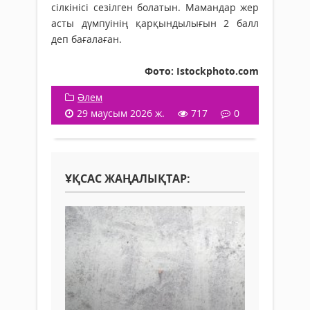
сілкінісі сезілген болатын. Мамандар жер
асты дүмпуінің қарқындылығын 2 балл
деп бағалаған.
Фото: Istockphoto.com
Әлем
29 маусым 2026 ж.
717
0
ҰҚСАС ЖАҢАЛЫҚТАР: