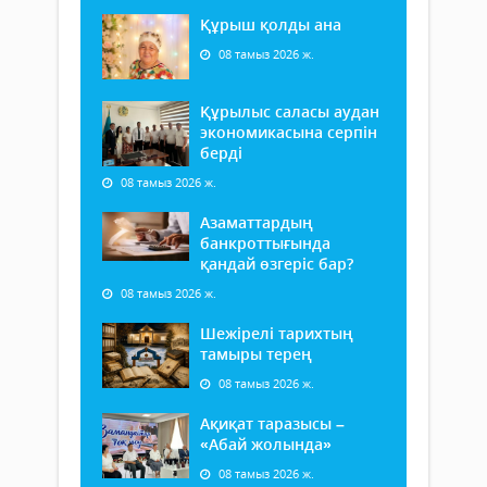
Құрыш қолды ана
08 тамыз 2026 ж.
Құрылыс саласы аудан
экономикасына серпін
берді
08 тамыз 2026 ж.
Азаматтардың
банкроттығында
қандай өзгеріс бар?
08 тамыз 2026 ж.
Шежірелі тарихтың
тамыры терең
08 тамыз 2026 ж.
Ақиқат таразысы –
«Абай жолында»
08 тамыз 2026 ж.