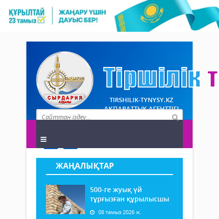
TIRSHILIK-TYNYSY.KZ
АҚПАРАТТЫҚ АГЕНТТІГІ
ЖАҢАЛЫҚТАР
500-ге жуық үй
тұрғызған құрылысшы
08 тамыз 2026 ж.