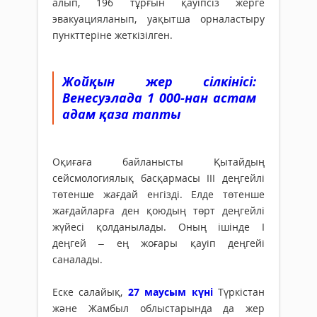
алып, 196 тұрғын қауіпсіз жерге
эвакуацияланып, уақытша орналастыру
пункттеріне жеткізілген.
Жойқын жер сілкінісі:
Венесуэлада 1 000-нан астам
адам қаза тапты
Оқиғаға байланысты Қытайдың
сейсмологиялық басқармасы III деңгейлі
төтенше жағдай енгізді. Елде төтенше
жағдайларға ден қоюдың төрт деңгейлі
жүйесі қолданылады. Оның ішінде I
деңгей – ең жоғары қауіп деңгейі
саналады.
Еске салайық,
27 маусым күні
Түркістан
және Жамбыл облыстарында да жер