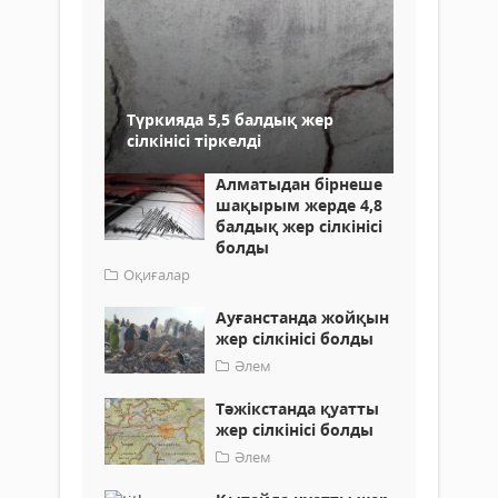
Түркияда 5,5 балдық жер
сілкінісі тіркелді
Алматыдан бірнеше
шақырым жерде 4,8
балдық жер сілкінісі
болды
Оқиғалар
Ауғанстанда жойқын
жер сілкінісі болды
Әлем
Тәжікстанда қуатты
жер сілкінісі болды
Әлем