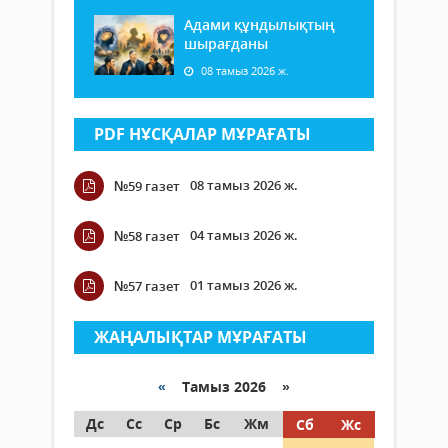
Адами құндылықтың
шырағданы
08 тамыз 2026 ж.
PDF НҰСҚАЛАР МҰРАҒАТЫ
08 тамыз 2026 ж.
№59 газет
04 тамыз 2026 ж.
№58 газет
01 тамыз 2026 ж.
№57 газет
ЖАҢАЛЫҚТАР МҰРАҒАТЫ
«
Тамыз 2026 »
Дс
Сс
Ср
Бс
Жм
Сб
Жс