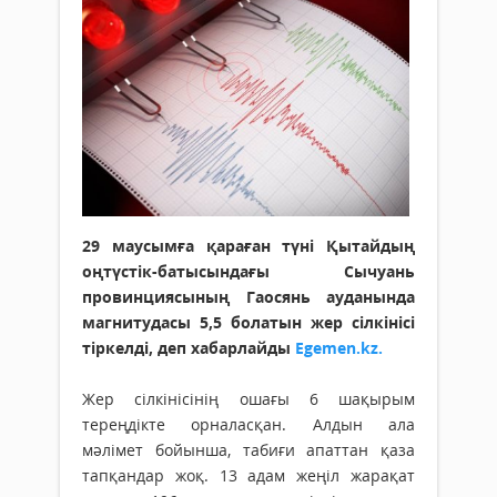
29 маусымға қараған түні Қытайдың
оңтүстік-батысындағы Сычуань
провинциясының Гаосянь ауданында
магнитудасы 5,5 болатын жер сілкінісі
тіркелді, деп хабарлайды
Egemen.kz.
Жер сілкінісінің ошағы 6 шақырым
тереңдікте орналасқан. Алдын ала
мәлімет бойынша, табиғи апаттан қаза
тапқандар жоқ. 13 адам жеңіл жарақат