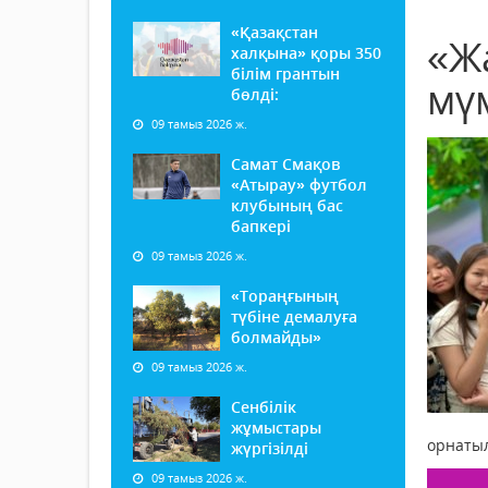
«Қазақстан
«Ж
халқына» қоры 350
білім грантын
мүм
бөлді:
09 тамыз 2026 ж.
Самат Смақов
«Атырау» футбол
клубының бас
бапкері
09 тамыз 2026 ж.
«Тораңғының
түбіне демалуға
болмайды»
09 тамыз 2026 ж.
Сенбілік
жұмыстары
орнатыл
жүргізілді
09 тамыз 2026 ж.