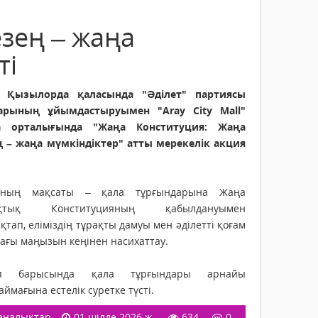
зең – жаңа
ті
н Қызылорда қаласында "Әділет" партиясы
арының ұйымдастыруымен "Aray City Mall"
а орталығында "Жаңа Конституция: Жаңа
ң – жаңа мүмкіндіктер" атты мерекелік акция
ның мақсаты – қала тұрғындарына Жаңа
ықтық Конституцияның қабылдануымен
қтап, еліміздің тұрақты дамуы мен әділетті қоғам
ағы маңызын кеңінен насихаттау.
ия барысында қала тұрғындары арнайы
ймағына естелік суретке түсті.
аңалықтар
01 шілде 2026 ж.
634
0