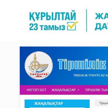
TIRSHILIK-TYNYSY.KZ 
НЕГІЗГІ БЕТ
ЖАҢАЛЫҚТАР
ТІРШІЛІК ТЫ
ЖАҢАЛЫҚТАР
Тірші