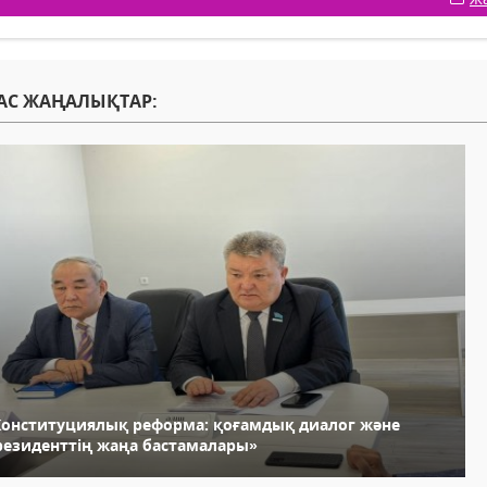
АС ЖАҢАЛЫҚТАР:
Конституциялық реформа: қоғамдық диалог және
резиденттің жаңа бастамалары»