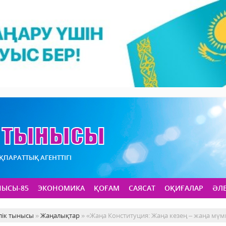
АҚПАРАТТЫҚ АГЕНТТІГІ
НЫСЫ-85
ЭКОНОМИКА
ҚОҒАМ
САЯСАТ
ОҚИҒАЛАР
ӘЛ
лік тынысы
»
Жаңалықтар
» «Жаңа Конституция: Жаңа кезең – жаңа мүмк