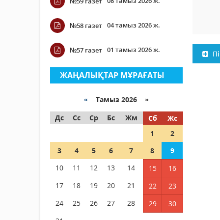
08 тамыз 2026 ж.
№59 газет
04 тамыз 2026 ж.
№58 газет
01 тамыз 2026 ж.
№57 газет
Пі
ЖАҢАЛЫҚТАР МҰРАҒАТЫ
«
Тамыз 2026 »
Дс
Сс
Ср
Бс
Жм
Сб
Жс
1
2
3
4
5
6
7
8
9
10
11
12
13
14
15
16
17
18
19
20
21
22
23
24
25
26
27
28
29
30