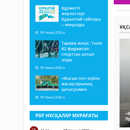
Құрметті
жерлестер!
Құрылтай сайлауы
– маңызды
ҰҚС
09 тамыз 2026 ж.
Тарихи жеңіс: Team
KZ фиджитал-
спорттан алтын
алды
09 тамыз 2026 ж.
«Жасыл ел» еңбек
жасақтарының
қатысуымен
09 тамыз 2026 ж.
«
PDF НҰСҚАЛАР МҰРАҒАТЫ
П