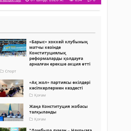
«Барыс» хоккей клубының
матчы кезінде
Конституциялық
реформаларды қолдауға
арналған ерекше акция өтті
Спорт
«Ақ жол» партиясы өкілдері
кәсіпкерлермен кездесті
Қоғам
Жаңа Конституция жобасы
талқыланды
Қоғам
"Домбыра думан – Наурызға