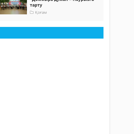
тарту
Қоғам