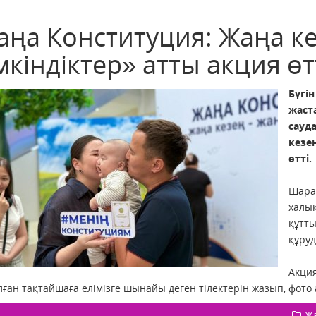
аңа Конституция: Жаңа ке
кіндіктер» атты акция өт
Бүгі
жаст
сауд
кезе
өтті.
Шара
хал
құтты
құруд
Акц
ған тақтайшаға елімізге шынайы деген тілектерін жазып, фото а
Ж