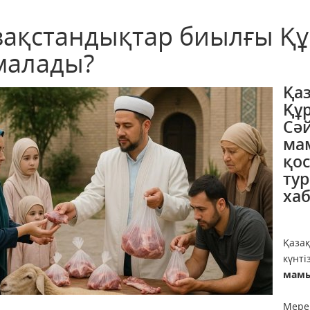
зақстандықтар биылғы Құ
малады?
Қа
Құр
Сә
ма
қо
ту
ха
Қаза
күнт
мамы
Мере