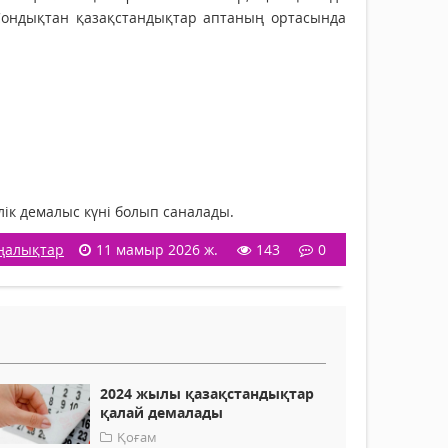
 Сондықтан қазақстандықтар аптаның ортасында
лік демалыс күні болып саналады.
ңалықтар
11 мамыр 2026 ж.
143
0
2024 жылы қазақстандықтар
қалай демалады
Қоғам