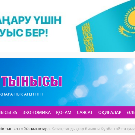
АҚПАРАТТЫҚ АГЕНТТІГІ
НЫСЫ-85
ЭКОНОМИКА
ҚОҒАМ
САЯСАТ
ОҚИҒАЛАР
ӘЛ
лік тынысы
»
Жаңалықтар
» Қазақстандықтар биылғы Құрбан айтта қал