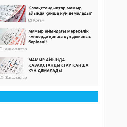
Қазақстандықтар мамыр
айында қанша күн демалады?
Қоғам
Мамыр айындағы мерекелік
күндерде қанша күн демалыс
беріледі?
Жаңалықтар
МАМЫР АЙЫНДА
ҚАЗАҚСТАНДЫҚТАР ҚАНША
КҮН ДЕМАЛАДЫ
Жаңалықтар