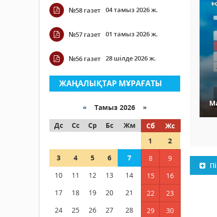
04 тамыз 2026 ж.
№58 газет
01 тамыз 2026 ж.
№57 газет
28 шілде 2026 ж.
№56 газет
ЖАҢАЛЫҚТАР МҰРАҒАТЫ
М
«
Тамыз 2026 »
Дс
Сс
Ср
Бс
Жм
Сб
Жс
1
2
3
4
5
6
7
8
9
Пі
10
11
12
13
14
15
16
17
18
19
20
21
22
23
24
25
26
27
28
29
30