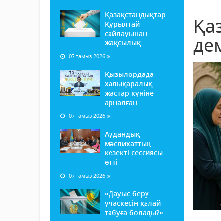
Қазақстандықтар
Қа
Құрылтай
сайлауынан
де
жақсылық
07 тамыз 2026 ж.
Қызылордада
халықаралық
жастар күніне
арналған
07 тамыз 2026 ж.
Аудандық
мәслихаттың
кезекті сессиясы
өтті
07 тамыз 2026 ж.
«Дауыс беру
учаскесін қалай
табуға болады?»