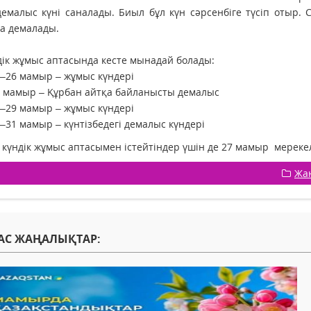
емалыс күні саналады. Биыл бұл күн сәрсенбіге түсіп отыр.
а демалады.
дік жұмыс аптасында кесте мынадай болады:
–26 мамыр – жұмыс күндері
 мамыр – Құрбан айтқа байланысты демалыс
–29 мамыр – жұмыс күндері
–31 мамыр – күнтізбедегі демалыс күндері
 күндік жұмыс аптасымен істейтіндер үшін де 27 мамыр мереке
Жа
АС ЖАҢАЛЫҚТАР: