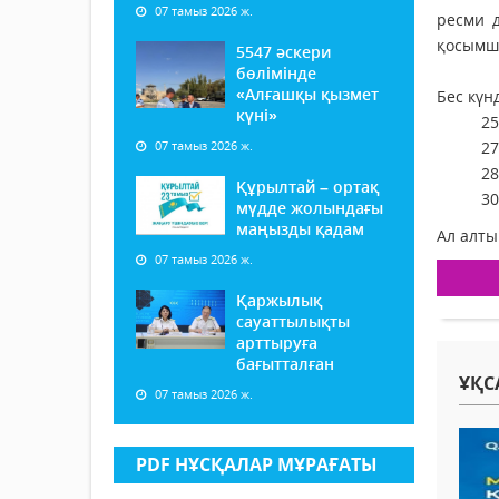
07 тамыз 2026 ж.
ресми д
қосымш
5547 әскери
бөлімінде
«Алғашқы қызмет
Бес күн
күні»
25
07 тамыз 2026 ж.
27
28
Құрылтай – ортақ
30
мүдде жолындағы
маңызды қадам
Ал алты
07 тамыз 2026 ж.
Қаржылық
сауаттылықты
арттыруға
бағытталған
ҰҚС
07 тамыз 2026 ж.
PDF НҰСҚАЛАР МҰРАҒАТЫ