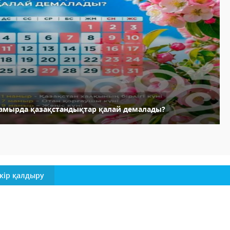
амырда қазақстандықтар қалай демалады?
кір қалдыру