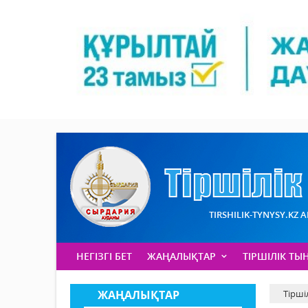
TIRSHILIK-TYNYSY.KZ 
НЕГІЗГІ БЕТ
ЖАҢАЛЫҚТАР
ТІРШІЛІК ТЫ
ЖАҢАЛЫҚТАР
Тірші