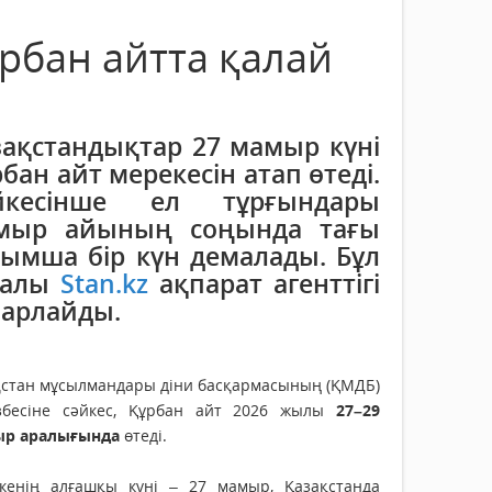
рбан айтта қалай
зақстандықтар 27 мамыр күні
бан айт мерекесін атап өтеді.
йкесінше ел тұрғындары
мыр айының соңында тағы
сымша бір күн демалады. Бұл
ралы
Stan.kz
ақпарат агенттігі
барлайды.
қстан мұсылмандары діни басқармасының (ҚМДБ)
ізбесіне сәйкес, Құрбан айт 2026 жылы
27–29
р аралығында
өтеді.
кенің алғашқы күні – 27 мамыр, Қазақстанда