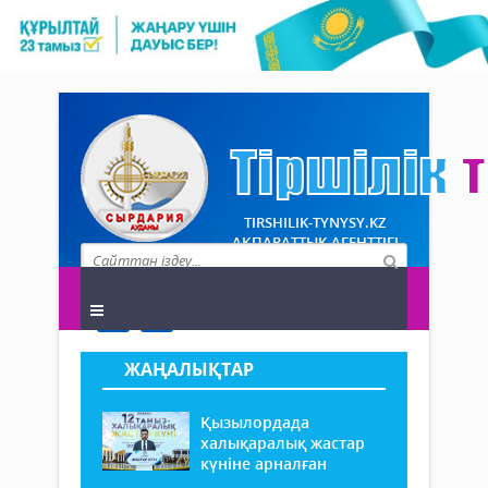
TIRSHILIK-TYNYSY.KZ
АҚПАРАТТЫҚ АГЕНТТІГІ
ЖАҢАЛЫҚТАР
Қызылордада
халықаралық жастар
күніне арналған