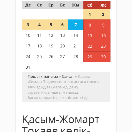
Дс
Сс
Ср
Бс
Жм
Сб
Жс
1
2
3
4
5
6
7
8
9
10
11
12
13
14
15
16
17
18
19
20
21
22
23
24
25
26
27
28
29
30
31
Тіршілік тынысы
»
Саясат
» Қасым-
Жомарт Тоқаев көлік-логистика саласы
еліміздің ұзақмерзімді даму
стратегиясындағы маңызды
бағыттардың бірі екенін жеткізді
Қасым-Жомарт
Тоқаев көлік-