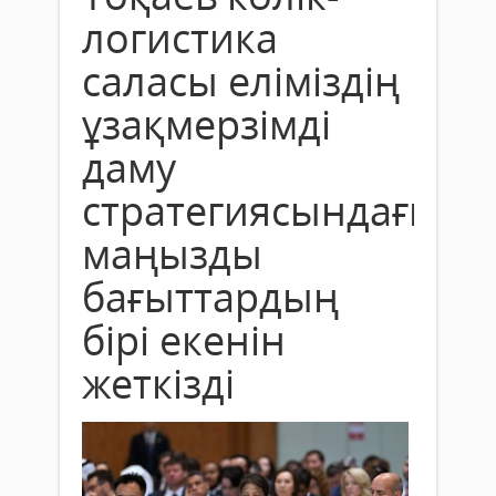
логистика
саласы еліміздің
ұзақмерзімді
даму
стратегиясындағы
маңызды
бағыттардың
бірі екенін
жеткізді