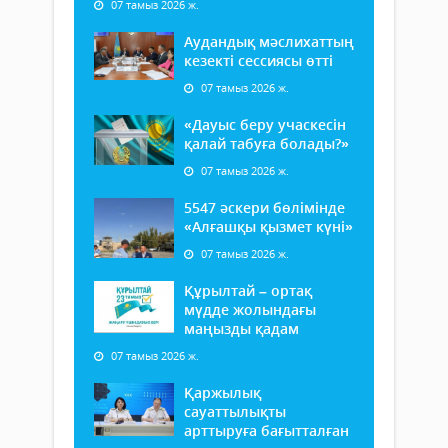
07 тамыз 2026 ж.
Аудандық мәслихаттың
кезекті сессиясы өтті
07 тамыз 2026 ж.
«Дауыс беру учаскесін
қалай табуға болады?»
07 тамыз 2026 ж.
5547 әскери бөлімінде
«Алғашқы қызмет күні»
07 тамыз 2026 ж.
Құрылтай – ортақ
мүдде жолындағы
маңызды қадам
07 тамыз 2026 ж.
Қаржылық
сауаттылықты
арттыруға бағытталған