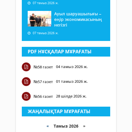
07 тамыз 2026 ж.
Ауыл шаруашылығы –
өңір экономикасының
негізгі
07 тамыз 2026 ж.
PDF НҰСҚАЛАР МҰРАҒАТЫ
04 тамыз 2026 ж.
№58 газет
01 тамыз 2026 ж.
№57 газет
28 шілде 2026 ж.
№56 газет
ЖАҢАЛЫҚТАР МҰРАҒАТЫ
«
Тамыз 2026 »