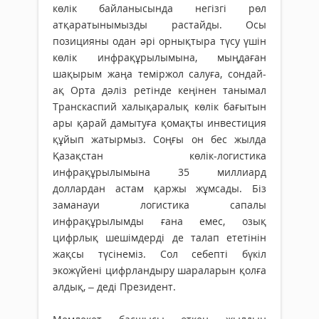
көлік байланысында негізгі рөл
атқаратынымызды растайды. Осы
позицияны одан әрі орнықтыра түсу үшін
көлік инфрақұрылымына, мыңдаған
шақырым жаңа теміржол салуға, сондай-
ақ Орта дәліз ретінде кеңінен танымал
Транскаспий халықаралық көлік бағытын
ары қарай дамытуға қомақты инвестиция
құйып жатырмыз. Соңғы он бес жылда
Қазақстан көлік-логистика
инфрақұрылымына 35 миллиард
доллардан астам қаржы жұмсады. Біз
заманауи логистика сапалы
инфрақұрылымды ғана емес, озық
цифрлық шешімдерді де талап ететінін
жақсы түсінеміз. Сол себепті бүкіл
экожүйені цифрландыру шараларын қолға
алдық, – деді Президент.