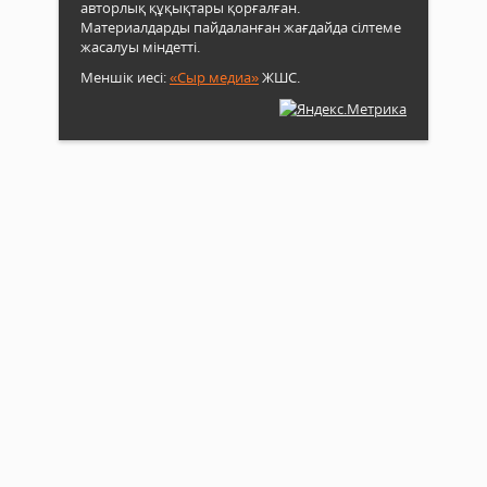
авторлық құқықтары қорғалған.
Материалдарды пайдаланған жағдайда сілтеме
жасалуы міндетті.
Меншік иесі:
«Сыр медиа»
ЖШС.