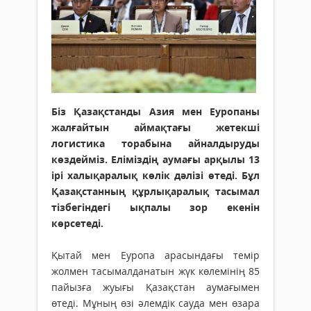
Біз Қазақстанды Азия мен Еуропаны
жалғайтын аймақтағы жетекші
логистика торабына айналдыруды
көздейміз. Еліміздің аумағы арқылы 13
ірі халықаралық көлік дәлізі өтеді. Бұл
Қазақстанның құрлықаралық тасымал
тізбегіндегі ықпалы зор екенін
көрсетеді.
Қытай мен Еуропа арасындағы темір
жолмен тасымалданатын жүк көлемінің 85
пайызға жуығы Қазақстан аумағымен
өтеді. Мұның өзі әлемдік сауда мен өзара