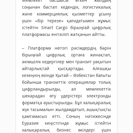
Мемлекет басшысы өткен жылдың
соңынан бастап кедендік, логистикалық
және коммерциялық қызметтер ұсыну
үшін «бір терезе» қағидатымен жұмыс
істейтін Smart Cargo бірыңғай цифрлық
платформасы енгізіліп жатқанын айтты.
– Платформа негізгі рәсімдердің бәрін
бірыңғай цифрлық ортаға жинақтап,
әкімшілік кедергілер мен транзит уақытын
айтарлықтай қысқартады. Алғашқы
кезеңнің өзінде Қытай – Өзбекстан бағыты
бойынша транзиттік операциялар толық
цифрландырылды, ал мемлекеттік
шекарадан өту үдерістері электронды
форматқа ауыстырылды. Бұл халықаралық
жүк тасымалын жылдамдатып, ашықтықты
қамтамасыз етті. Соның нәтижесінде
Еуразия кеңістігінде жұмыс істейтін
халықаралық бизнес өкілдері үшін