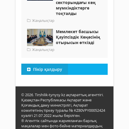
секторындағы кең
мүмкіндіктерге
тоқталды
Жаңалықтар
Мемлекет басшысы
Қауіпсіздік Кеңесінің
отырысын өткізді
Жаңалықтар
Пікір қалдыру
© 2026. Tirshilik-tynysy.kz ақпараттық агенттігі.
Қазақстан Республикасы Ақпарат және
Қоғамдық даму министрлігі, Ақпарат
комитетінің тіркеу туралы № KZ80VPY00052424
куәлігі 21.07.2022 жылы берілген.
® Агенттік сайтында жарияланған барлық
мақалалар мен фото-бейне материалдардың