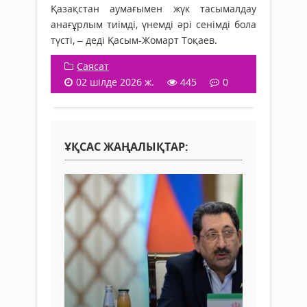
Қазақстан аумағымен жүк тасымалдау
анағұрлым тиімді, үнемді әрі сенімді бола
түсті, – деді Қасым-Жомарт Тоқаев.
Саясат
02 шілде 2026 ж.
445
0
ҰҚСАС ЖАҢАЛЫҚТАР: