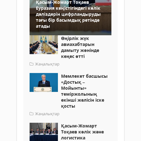
Қасым-Жомарт Тоқаев
Еуразия кеңістігіндегі көлік
дәліздерін цифрландыруды
тағы бір басымдық ретінде
атады
Өңірлік жүк
авиахабтарын
дамыту жөнінде
кеңес өтті
Жаңалықтар
Мемлекет басшысы
«Достық –
Мойынты»
теміржолының
екінші желісін іске
қосты
Жаңалықтар
Қасым-Жомарт
Тоқаев көлік және
логистика