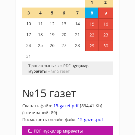
1
2
3
4
5
6
7
8
9
10
11
12
13
14
15
16
17
18
19
20
21
22
23
24
25
26
27
28
29
30
31
Тіршілік тынысы
»
PDF нұсқалар
мұрағаты
» №15 газет
№15 газет
Скачать файл:
15-gazet.pdf
[894,41 Kb]
(cкачиваний: 89)
Посмотреть онлайн файл:
15-gazet.pdf
PDF нұсқалар мұрағаты