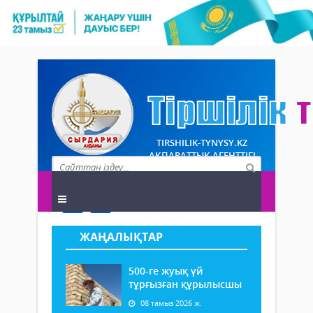
TIRSHILIK-TYNYSY.KZ
АҚПАРАТТЫҚ АГЕНТТІГІ
ЖАҢАЛЫҚТАР
500-ге жуық үй
тұрғызған құрылысшы
08 тамыз 2026 ж.