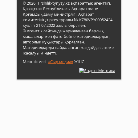
© 2026. Tirshilik-tynysy.kz ақпараттық агенттігі.
Қазақстан Республикасы Ақпарат және
Қоғамдық даму министрлігі, Ақпарат
комитетінің тіркеу туралы № KZ80VPY00052424
куәлігі 21.07.2022 жылы берілген.
® Агенттік сайтында жарияланған барлық
мақалалар мен фото-бейне материалдардың
авторлық құқықтары қорғалған.
Материалдарды пайдаланған жағдайда сілтеме
жасалуы міндетті.
Меншік иесі:
«Сыр медиа»
ЖШС.