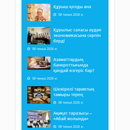
Құрыш қолды ана
08 тамыз 2026 ж.
Құрылыс саласы аудан
экономикасына серпін
берді
08 тамыз 2026 ж.
Азаматтардың
банкроттығында
қандай өзгеріс бар?
08 тамыз 2026 ж.
Шежірелі тарихтың
тамыры терең
08 тамыз 2026 ж.
Ақиқат таразысы –
«Абай жолында»
08 тамыз 2026 ж.