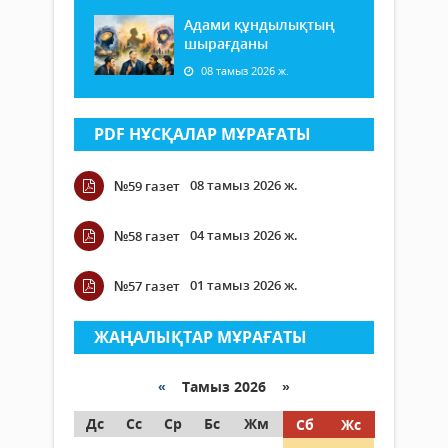
Адами құндылықтың
шырағданы
08 тамыз 2026 ж.
PDF НҰСҚАЛАР МҰРАҒАТЫ
08 тамыз 2026 ж.
№59 газет
04 тамыз 2026 ж.
№58 газет
01 тамыз 2026 ж.
№57 газет
ЖАҢАЛЫҚТАР МҰРАҒАТЫ
«
Тамыз 2026 »
Дс
Сс
Ср
Бс
Жм
Сб
Жс