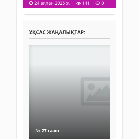
24 ақпан 2026 ж.
141
0
ҰҚСАС ЖАҢАЛЫҚТАР:
№ 27 газет